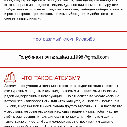
«Каждому гарантируется свобода совести, свобода вероисповедания,
включая право исповедовать индивидуально или совместно с другими
любую религию или не исповедовать никакой, свободно выбирать, иметь
и распространять религиозные и иные убеждения и действовать в
соответствии с ними».
Неотразимый клоун Куклачёв
Голубиная почта: a.site.ru.1998@gmail.com
ЧТО ТАКОЕ АТЕИЗМ?
Атеизм – это умение и желание относится к людям по-человечески – к
очень разным: родным и близким, знакомым и незнакомым, великим и
рядовым, верующим и неверующим… Но относится по-человечески не
потому, что «так велел Бог», или «так Богу угодно», или так написано в
Библии, в Коране или в Книге любого другого вероучения… А потому, что
– это люди, которые окружают нас, живут рядом с нами, любят нас, не
любят, равнодушны к нам, а иногда и ненавидят… Но – это люди…
такие, какие они есть. И если человек умеет относиться к людям по-
человечески без всякого Бога, то он и есть атеист.