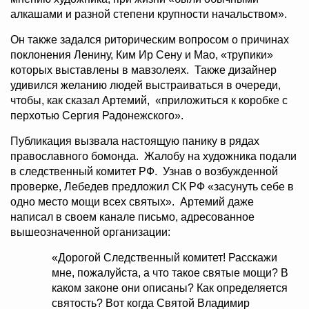
алкашами и разной степени крупности начальством».
Он также задался риторическим вопросом о причинах
поклонения Ленину, Ким Ир Сену и Мао, «трупики»
которых выставлены в мавзолеях. Также дизайнер
удивился желанию людей выстраиваться в очереди,
чтобы, как сказал Артемий, «приложиться к коробке с
перхотью Сергия Радонежского».
Публикация вызвала настоящую панику в рядах
православного бомонда. Жалобу на художника подали
в следственный комитет РФ. Узнав о возбужденной
проверке, Лебедев предложил СК РФ «засунуть себе в
одно место мощи всех святых». Артемий даже
написал в своем канале письмо, адресованное
вышеозначенной организации:
«Дорогой Следственный комитет! Расскажи
мне, пожалуйста, а что такое святые мощи? В
каком законе они описаны? Как определяется
святость? Вот когда Святой Владимир