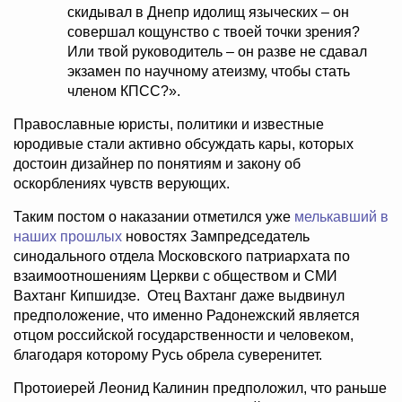
скидывал в Днепр идолищ языческих – он
совершал кощунство с твоей точки зрения?
Или твой руководитель – он разве не сдавал
экзамен по научному атеизму, чтобы стать
членом КПСС?».
Православные юристы, политики и известные
юродивые стали активно обсуждать кары, которых
достоин дизайнер по понятиям и закону об
оскорблениях чувств верующих.
Таким постом о наказании отметился уже
мелькавший в
наших прошлых
новостях Зампредседатель
синодального отдела Московского патриархата по
взаимоотношениям Церкви с обществом и СМИ
Вахтанг Кипшидзе. Отец Вахтанг даже выдвинул
предположение, что именно Радонежский является
отцом российской государственности и человеком,
благодаря которому Русь обрела суверенитет.
Протоиерей Леонид Калинин предположил, что раньше