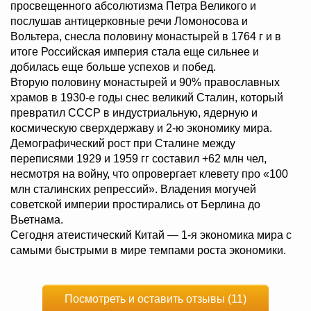
просвещенного абсолютизма Петра Великого и
послушав антицерковные речи Ломоносова и
Вольтера, снесла половину монастырей в 1764 г и в
итоге Российская империя стала еще сильнее и
добилась еще больше успехов и побед.
Вторую половину монастырей и 90% православных
храмов в 1930-е годы снес великий Сталин, который
превратил СССР в индустриальную, ядерную и
космическую сверхдержаву и 2-ю экономику мира.
Демографический рост при Сталине между
переписями 1929 и 1959 гг составил +62 млн чел,
несмотря на войну, что опровергает клевету про «100
млн сталинских репрессий». Владения могучей
советской империи простирались от Берлина до
Вьетнама.
Сегодня атеистический Китай — 1-я экономика мира с
самыми быстрыми в мире темпами роста экономики.
Посмотреть и оставить отзывы (11)