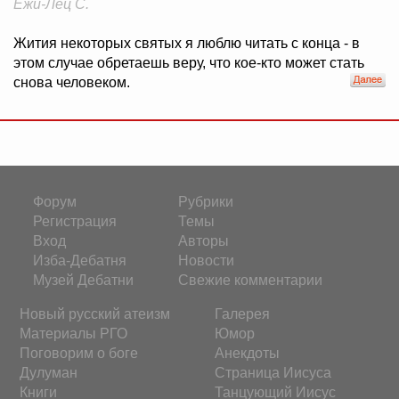
Ежи-Лец C.
Жития некоторых святых я люблю читать с конца - в
этом случае обретаешь веру, что кое-кто может стать
снова человеком.
Форум
Рубрики
Регистрация
Темы
Вход
Авторы
Изба-Дебатня
Новости
Музей Дебатни
Свежие комментарии
Новый русский атеизм
Галерея
Материалы РГО
Юмор
Поговорим о боге
Анекдоты
Дулуман
Страница Иисуса
Книги
Танцующий Иисус