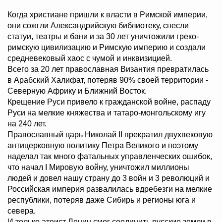
Когда христиане пришли к власти в Римской империи,
они сожгли Александрийскую библиотеку, снесли
статуи, театры и бани и за 30 лет уничтожили греко-
римскую цивилизацию и Римскую империю и создали
средневековый хаос с чумой и инквизицией.
Всего за 20 лет православная Византия превратилась
в Арабский Халифат, потеряв 90% своей территории -
Северную Африку и Ближний Восток.
Крещение Руси привело к гражданской войне, распаду
Руси на мелкие княжества и татаро-монгольскому игу
на 240 лет.
Православный царь Николай II прекратил двухвековую
антицерковную политику Петра Великого и поэтому
наделал так много фатальных управленческих ошибок,
что начал I Мировую войну, уничтожил миллионы
людей и довел нашу страну до 3 войн и 3 революций и
Российская империя развалилась вдребезги на мелкие
республики, потеряв даже Сибирь и регионы юга и
севера.
И только атеист Ленин смог соединить русские земли в