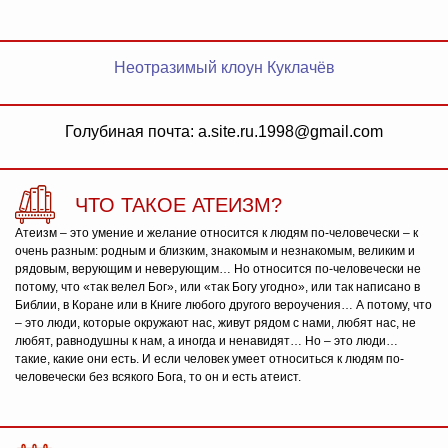
Неотразимый клоун Куклачёв
Голубиная почта: a.site.ru.1998@gmail.com
ЧТО ТАКОЕ АТЕИЗМ?
Атеизм – это умение и желание относится к людям по-человечески – к
очень разным: родным и близким, знакомым и незнакомым, великим и
рядовым, верующим и неверующим… Но относится по-человечески не
потому, что «так велел Бог», или «так Богу угодно», или так написано в
Библии, в Коране или в Книге любого другого вероучения… А потому, что
– это люди, которые окружают нас, живут рядом с нами, любят нас, не
любят, равнодушны к нам, а иногда и ненавидят… Но – это люди…
такие, какие они есть. И если человек умеет относиться к людям по-
человечески без всякого Бога, то он и есть атеист.