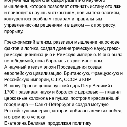
могучие империи благодаря развитию научного
мышления, которое позволяет отличать истину ото лжи
и приводит к научным открытиям, новым технологиям,
конкурентоспособным товарам и правильным
управленческим решениям и в целом — к прогрессу,
прорыву.
Греко-римский атеизм, развивая мышление на основе
фактов и логики, создал древнегреческую науку, греко-
римскую цивилизацию и Римскую империю. И она была
непобедимой, пока боролась с христианством.
А научный атеизм эпохи Просвещения создал
европейскую цивилизацию, Британскую, Французскую и
Российскую империи, США, СССР и КНР.
В эпоху Просвещения русский царь Петр Великий с
1700 г развивал науку и боролся с церковью — плавил
церковные колокола на пушки, построил красивейший
город мира — Санкт-Петербург и создал могучую
Российскую империю, которая добилась великих побед
и огромного успеха.
Екатерина Великая, продолжая политику