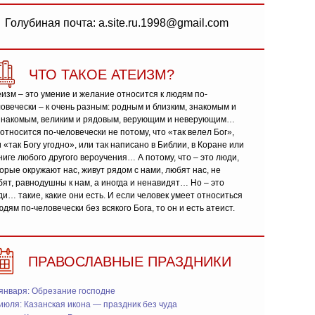
Голубиная почта: a.site.ru.1998@gmail.com
ЧТО ТАКОЕ АТЕИЗМ?
изм – это умение и желание относится к людям по-
овечески – к очень разным: родным и близким, знакомым и
знакомым, великим и рядовым, верующим и неверующим…
относится по-человечески не потому, что «так велел Бог»,
 «так Богу угодно», или так написано в Библии, в Коране или
ниге любого другого вероучения… А потому, что – это люди,
орые окружают нас, живут рядом с нами, любят нас, не
ят, равнодушны к нам, а иногда и ненавидят… Но – это
и… такие, какие они есть. И если человек умеет относиться
юдям по-человечески без всякого Бога, то он и есть атеист.
ПРАВОСЛАВНЫЕ ПРАЗДНИКИ
января: Обрезание господне
июля: Казанская икона — праздник без чуда