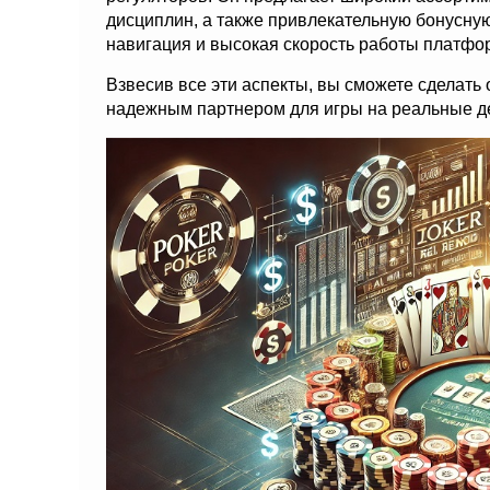
дисциплин, а также привлекательную бонусну
навигация и высокая скорость работы платф
Взвесив все эти аспекты, вы сможете сделать
надежным партнером для игры на реальные д