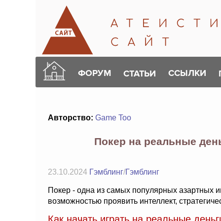
ФОРУМ
ССЫЛКИ
СТАТЬИ
Авторство:
Game Too
Покер на реальные ден
23.10.2024
Гэмблинг
/
Гэмблинг
Покер - одна из самых популярных азартных и
возможностью проявить интеллект, стратегиче
Как начать играть на реальные деньг