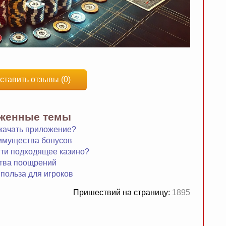
ставить отзывы (0)
яженные темы
скачать приложение?
имущества бонусов
йти подходящее казино?
ства поощрений
 польза для игроков
Пришествий на страницу:
1895