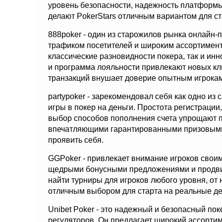
уровень безопасности, надежность платформы
делают PokerStars отличным вариантом для ст
888poker - один из старожилов рынка онлайн-
трафиком посетителей и широким ассортимент
классические разновидности покера, так и и
и программа лояльности привлекают новых кл
транзакций внушает доверие опытным игрокам
partypoker - зарекомендовал себя как одно и
игры в покер на деньги. Простота регистраци
выбор способов пополнения счета упрощают п
впечатляющими гарантированными призовым
проявить себя.
GGPoker - привлекает внимание игроков сво
щедрыми бонусными предложениями и продв
найти турниры для игроков любого уровня, от
отличным выбором для старта на реальные де
Unibet Poker - это надежный и безопасный по
регуляторов. Он предлагает широкий ассорти