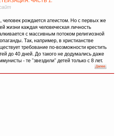
ЕТЕИЗАЦИЯ. ЧАСТЬ 1.
сайт
, человек рождается атеистом. Но с первых же
ей жизни каждая человеческая личность
алкивается с массивным потоком религиозной
опаганды. Так, например, в христианстве
ществует требование по-возможности крестить
тей до 40 дней. До такого не додумались даже
ммунисты - те "звездили" детей только с 8 лет.