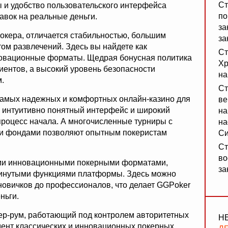
Ст
 и удобство пользовательского интерфейса
по
авок на реальные деньги.
за
покера, отличается стабильностью, большим
за
ом развлечений. Здесь вы найдете как
Ст
нновационные форматы. Щедрая бонусная политика
Хр
иентов, а высокий уровень безопасности
на
.
Ст
з самых надежных и комфортных онлайн-казино для
ве
и, интуитивно понятный интерфейс и широкий
на
роцесс начала. А многочисленные турниры с
на
и фондами позволяют опытным покеристам
Си
Ст
во
ими инновационными покерными форматами,
за
инутыми функциями платформы. Здесь можно
 новичков до профессионалов, что делает GGPoker
ньги.
кер-рум, работающий под контролем авторитетных
Н
мент классических и инновационных покерных