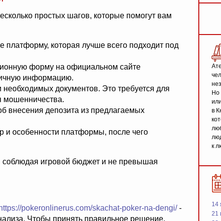
есколько простых шагов, которые помогут вам
е платформу, которая лучше всего подходит под
ационную форму на официальном сайте
Ате
чел
личную информацию.
не
 необходимых документов. Это требуется для
Но 
я мошенничества.
или
об внесения депозита из предлагаемых
в К
кот
люб
гр и особенности платформы, после чего
люд
к л
о, соблюдая игровой бюджет и не превышая
14 
https://pokeronlinerus.com/skachat-poker-na-dengi/
-
21 
нализа. Чтобы принять правильное решение,