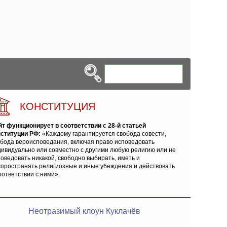
КОНСТИТУЦИЯ
йт функционирует в соответствии с 28-й статьей
нституции РФ:
«Каждому гарантируется свобода совести,
обода вероисповедания, включая право исповедовать
ивидуально или совместно с другими любую религию или не
оведовать никакой, свободно выбирать, иметь и
спространять религиозные и иные убеждения и действовать
оответствии с ними».
Неотразимый клоун Куклачёв