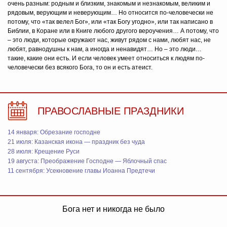
очень разным: родным и близким, знакомым и незнакомым, великим и
рядовым, верующим и неверующим… Но относится по-человечески не
потому, что «так велел Бог», или «так Богу угодно», или так написано в
Библии, в Коране или в Книге любого другого вероучения… А потому, что
– это люди, которые окружают нас, живут рядом с нами, любят нас, не
любят, равнодушны к нам, а иногда и ненавидят… Но – это люди…
такие, какие они есть. И если человек умеет относиться к людям по-
человечески без всякого Бога, то он и есть атеист.
ПРАВОСЛАВНЫЕ ПРАЗДНИКИ
14 января: Обрезание господне
21 июля: Казанская икона — праздник без чуда
28 июля: Крещение Руси
19 августа: Преображение Господне — Яблочный спас
11 сентября: Усекновение главы Иоанна Предтечи
Бога нет и никогда не было