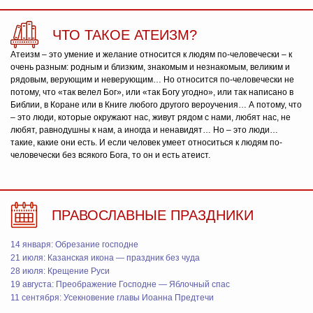
ЧТО ТАКОЕ АТЕИЗМ?
Атеизм – это умение и желание относится к людям по-человечески – к
очень разным: родным и близким, знакомым и незнакомым, великим и
рядовым, верующим и неверующим… Но относится по-человечески не
потому, что «так велел Бог», или «так Богу угодно», или так написано в
Библии, в Коране или в Книге любого другого вероучения… А потому, что
– это люди, которые окружают нас, живут рядом с нами, любят нас, не
любят, равнодушны к нам, а иногда и ненавидят… Но – это люди…
такие, какие они есть. И если человек умеет относиться к людям по-
человечески без всякого Бога, то он и есть атеист.
ПРАВОСЛАВНЫЕ ПРАЗДНИКИ
14 января: Обрезание господне
21 июля: Казанская икона — праздник без чуда
28 июля: Крещение Руси
19 августа: Преображение Господне — Яблочный спас
11 сентября: Усекновение главы Иоанна Предтечи