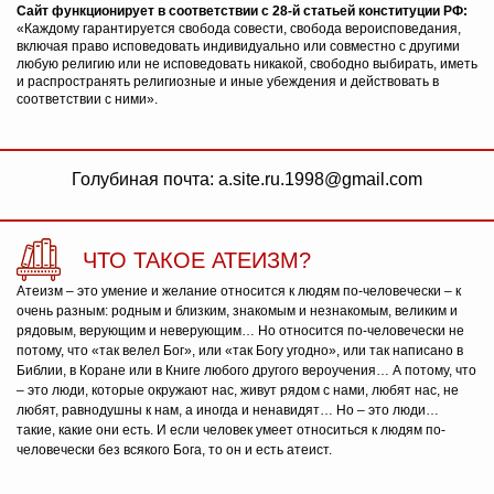
Сайт функционирует в соответствии с 28-й статьей конституции РФ:
«Каждому гарантируется свобода совести, свобода вероисповедания,
включая право исповедовать индивидуально или совместно с другими
любую религию или не исповедовать никакой, свободно выбирать, иметь
и распространять религиозные и иные убеждения и действовать в
соответствии с ними».
Голубиная почта: a.site.ru.1998@gmail.com
ЧТО ТАКОЕ АТЕИЗМ?
Атеизм – это умение и желание относится к людям по-человечески – к
очень разным: родным и близким, знакомым и незнакомым, великим и
рядовым, верующим и неверующим… Но относится по-человечески не
потому, что «так велел Бог», или «так Богу угодно», или так написано в
Библии, в Коране или в Книге любого другого вероучения… А потому, что
– это люди, которые окружают нас, живут рядом с нами, любят нас, не
любят, равнодушны к нам, а иногда и ненавидят… Но – это люди…
такие, какие они есть. И если человек умеет относиться к людям по-
человечески без всякого Бога, то он и есть атеист.