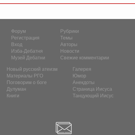
Форум
Рубрики
Регистрация
Темы
Вход
Авторы
Изба-Дебатня
Новости
Музей Дебатни
Свежие комментарии
Новый русский атеизм
Галерея
Материалы РГО
Юмор
Поговорим о боге
Анекдоты
Дулуман
Страница Иисуса
Книги
Танцующий Иисус