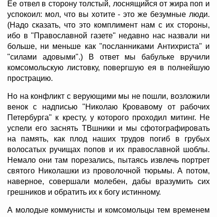
Ее отвел в сторону толстый, лоснящийся от жира поп и
успокоил: мол, что вы хотите - это же безумные люди.
(Надо сказать, что это комплимент нам с их стороны,
ибо в "Православной газете" недавно нас назвали ни
больше, ни меньше как "посланниками Антихриста" и
"силами адовыми".) В ответ мы бабульке вручили
комсомольскую листовку, повергшую ея в полнейшую
прострацию.
Но на конфликт с верующими мы не пошли, возложили
венок с надписью "Николаю Кровавому от рабочих
Петербурга" к кресту, у которого проходил митинг. Не
успели его заснять ТВшники и мы сфотографировать
на память, как плод наших трудов погиб в грубых
волосатых ручищах попов и их православной шоблы.
Немало они там порезались, пытаясь извлечь портрет
святого Николашки из проволочной тюрьмы. А потом,
наверное, совершали молебен, дабы вразумить сих
грешников и обратить их к богу истинному.
А молодые коммунисты и комсомольцы тем временем