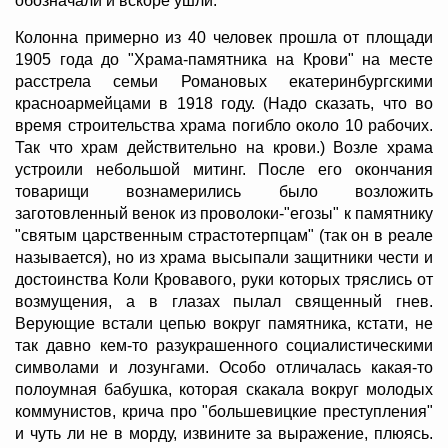
обозначали и вскоре ушли.
Колонна примерно из 40 человек прошла от площади
1905 года до "Храма-памятника на Крови" на месте
расстрела семьи Романовых екатеринбургскими
красноармейцами в 1918 году. (Надо сказать, что во
время строительства храма погибло около 10 рабочих.
Так что храм действительно на крови.) Возле храма
устроили небольшой митинг. После его окончания
товарищи вознамерились было возложить
заготовленный венок из проволоки-"егозы" к памятнику
"святым царственным страстотерпцам" (так он в реале
называется), но из храма высыпали защитники чести и
достоинства Коли Кровавого, руки которых тряслись от
возмущения, а в глазах пылал священный гнев.
Верующие встали цепью вокруг памятника, кстати, не
так давно кем-то разукрашенного социалистическими
символами и лозунгами. Особо отличалась какая-то
полоумная бабушка, которая скакала вокруг молодых
коммунистов, крича про "большевицкие преступления"
и чуть ли не в морду, извините за выражение, плюясь.