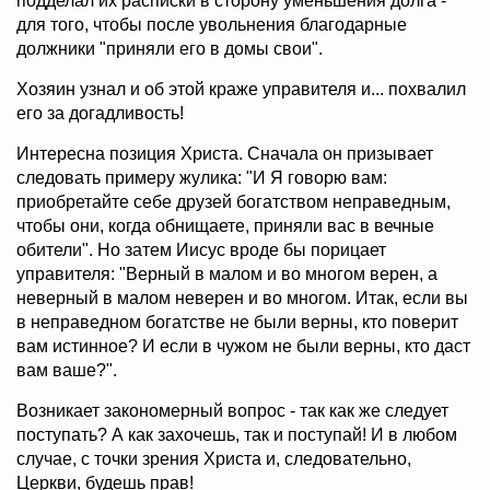
подделал их расписки в сторону уменьшения долга -
для того, чтобы после увольнения благодарные
должники "приняли его в домы свои".
Хозяин узнал и об этой краже управителя и... похвалил
его за догадливость!
Интересна позиция Христа. Сначала он призывает
следовать примеру жулика: "И Я говорю вам:
приобретайте себе друзей богатством неправедным,
чтобы они, когда обнищаете, приняли вас в вечные
обители". Но затем Иисус вроде бы порицает
управителя: "Верный в малом и во многом верен, а
неверный в малом неверен и во многом. Итак, если вы
в неправедном богатстве не были верны, кто поверит
вам истинное? И если в чужом не были верны, кто даст
вам ваше?".
Возникает закономерный вопрос - так как же следует
поступать? А как захочешь, так и поступай! И в любом
случае, с точки зрения Христа и, следовательно,
Церкви, будешь прав!