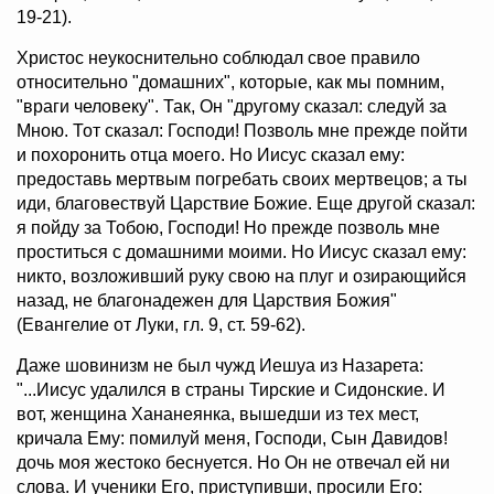
19-21).
Христос неукоснительно соблюдал свое правило
относительно "домашних", которые, как мы помним,
"враги человеку". Так, Он "другому сказал: следуй за
Мною. Тот сказал: Господи! Позволь мне прежде пойти
и похоронить отца моего. Но Иисус сказал ему:
предоставь мертвым погребать своих мертвецов; а ты
иди, благовествуй Царствие Божие. Еще другой сказал:
я пойду за Тобою, Господи! Но прежде позволь мне
проститься с домашними моими. Но Иисус сказал ему:
никто, возложивший руку свою на плуг и озирающийся
назад, не благонадежен для Царствия Божия"
(Евангелие от Луки, гл. 9, ст. 59-62).
Даже шовинизм не был чужд Иешуа из Назарета:
"...Иисус удалился в страны Тирские и Сидонские. И
вот, женщина Хананеянка, вышедши из тех мест,
кричала Ему: помилуй меня, Господи, Сын Давидов!
дочь моя жестоко беснуется. Но Он не отвечал ей ни
слова. И ученики Его, приступивши, просили Его: