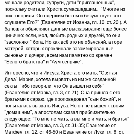
мешали родители, супруги, дети "приглашенных",
поскольку считали Христа сумасшедшим... "Многие из
них говорили: Он одержим бесом и безумствует; что
слушаете Его?" (Евангелие от Иоанна, гл. 10, ст. 20 ). А
батюшки объясняют данные высказывания еще более
цинично: если, мол, любить родных и друзей, то они
"заслоняют" бога. Но как всё это не объясняй, а горе
матерей, которых проклинали зазомбированные
сыновья и дочери, всем нам памятно со времен
"Белого братства" и "Аум сенрике".
Интересно, что и Иисуса Христа его мать, "Святая
Дева" Мария, хотела вырвать из им же созданной
секты, "ибо говорили, что Он вышел из себя"
(Евангелие от Марка, гл. 3, ст. 21). Она пришла с его
братьями к сараю, где проповедовал "сын божий", и
попыталась вызвать Иисуса. Но он не вышел к своим
"домашним", а апостолам сказал приблизительно
следующее: "То мне не мать, а вы мне и мать, и братья"
(Евангелие от Марка, гл. 3, ст. 31-35; Евангелие от
Матфея, гл. 12, ст. 46-50 и Евангелие от Луки, гл. 8, ст.