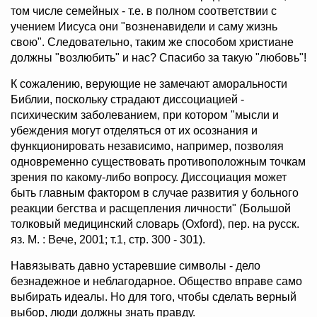
том числе семейных - т.е. в полном соответствии с
учением Иисуса они "возненавидели и саму жизнь
свою". Следовательно, таким же способом христиане
должны "возлюбить" и нас? Спасибо за такую "любовь"!
К сожалению, верующие не замечают аморальности
Библии, поскольку страдают диссоциацией -
психическим заболеванием, при котором "мысли и
убеждения могут отделяться от их осознания и
функционировать независимо, например, позволяя
одновременно существовать противоположным точкам
зрения по какому-либо вопросу. Диссоциация может
быть главным фактором в случае развития у больного
реакции бегства и расщепления личности" (Большой
толковый медицинский словарь (Oxford), пер. на русск.
яз. М. : Вече, 2001; т.1, стр. 300 - 301).
Навязывать давно устаревшие символы - дело
безнадежное и неблагодарное. Общество вправе само
выбирать идеалы. Но для того, чтобы сделать верный
выбор, люди должны знать правду.