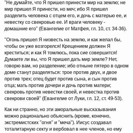
"Не думайте, что Я пришел принести мир на землю; не
мир пришел Я принести, но меч; ибо Я пришел
разделить человека с отцем его, и дочь с матерью ее, и
невестку со свекровью ее. И враги человеку -
домашние его" (Евангелие от Матфея, гл. 10, ст. 34-36).
"Огонь пришел Я низвесть на землю, и как желал бы,
чтобы он уже возгорелся! Крещением должен Я
креститься; и как Я томлюсь, пока сие совершится!
Думаете ли вы, что Я пришел дать мир земле? Нет,
говорю вам, но разделение; ибо отныне пятеро в одном
доме станут разделяться: трое против двух, и двое
против трех; отец будет против сына, и сын против
отца; мать против дочери и дочь против матери;
свекровь против невестки своей, и невестка против
свекрови своей" (Евангелие от Луки, гл. 12, ст. 49-53).
Как ни странно, но эти аморальные высказывания
можно рационально объяснить (кроме, конечно,
экстремистских "огня" и "меча"). Иисус создавал
тоталитарную секту и вербовал в нее членов, но ему