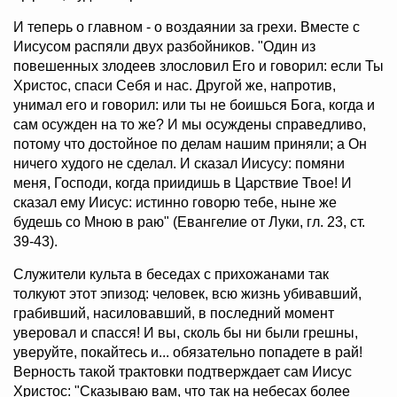
И теперь о главном - о воздаянии за грехи. Вместе с
Иисусом распяли двух разбойников. "Один из
повешенных злодеев злословил Его и говорил: если Ты
Христос, спаси Себя и нас. Другой же, напротив,
унимал его и говорил: или ты не боишься Бога, когда и
сам осужден на то же? И мы осуждены справедливо,
потому что достойное по делам нашим приняли; а Он
ничего худого не сделал. И сказал Иисусу: помяни
меня, Господи, когда приидишь в Царствие Твое! И
сказал ему Иисус: истинно говорю тебе, ныне же
будешь со Мною в раю" (Евангелие от Луки, гл. 23, ст.
39-43).
Служители культа в беседах с прихожанами так
толкуют этот эпизод: человек, всю жизнь убивавший,
грабивший, насиловавший, в последний момент
уверовал и спасся! И вы, сколь бы ни были грешны,
уверуйте, покайтесь и... обязательно попадете в рай!
Верность такой трактовки подтверждает сам Иисус
Христос: "Сказываю вам, что так на небесах более