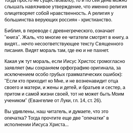
тогда просто не существовало), то и по сей день можно
слышать навязчивое утверждение, что именно религия
олицетворяет собой нравственность. А религия у
большинства верующих россиян - христианство.
Библия, в переводе с древнегреческого, означает
"книга". Жаль, что многие ее читатели смотрят в книгу, а
видят... нечто несоответствующее тексту Священного
писания. Видят мораль там, где ею и не пахнет.
Какая уж тут мораль, если Иисус Христос громогласно
заявляет (мы сохраняем орфографию оригинала, за
исключением особо грубых грамматических ошибок):
"Если кто приходит ко Мне, и не возненавидит отца
своего и матери, и жены и детей, и братьев и сестер, а
притом и самой жизни своей, тот не может быть Моим
учеником" (Евангелие от Луки, гл. 14, ст. 26).
Вы удивлены, наш читатель, и думаете, что это
опечатка? Тогда прочтите еще две "опечатки" в
исполнении Иисуса Христа...