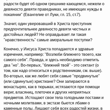
радости будет об одном грешнике кающемся, нежели о
девяносто девяти праведниках, не имеющих нужды в
покаянии" (Евангелие от Луки, гл. 15, ст.7).
Значит, один уверовавший в Христа преступник
предпочтительнее девяносто девяти честных и
достойных людей? Не оправдывает ли такая
"нравственность" самые аморальные поступки?
Конечно, у Иисуса Христа попадаются и здравые
изречения, например: "Возлюби ближнего твоего, как
самого себя". Правда, и здесь необходимо отметить
два "но". Во-первых, "ближний твой" - это сектант (о
том, как надо относиться к родственникам, см. выше).
Во-вторых, как же любят себя самые "продвинутые"
(или сдвинутые) христиане? Они запираются в
монастырях, как в тюрьмах, истязаются при помощи
вериг, власяниц, плеточек и других неприятных
предметов. Истощают свои тела голодными постами и
ночными молитвами, в экстазе бьются лбами о
каменные полы. Лишают себя всех радостей жизни, в