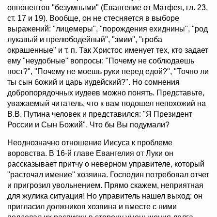
оппонентов "безумными" (Евангелие от Матфея, гл. 23,
ст. 17 и 19). Вообще, он не стесняется в выборе
выражений: "лицемеры", "порождения ехиднины", "род
лукавый и прелюбодейный", "змии", "гроба
окрашенные" и т. п. Так Христос именует тех, кто задает
ему "неудобные" вопросы: "Почему не соблюдаешь
пост?", "Почему не моешь руки перед едой?", "Точно ли
ты сын божий и царь иудейский?". Но сомнения
добропорядочных иудеев можно понять. Представьте,
уважаемый читатель, что к вам подошел непохожий на
В.В. Путина человек и представился: "Я Президент
России и Сын Божий". Что бы Вы подумали?
Неоднозначно отношение Иисуса к проблеме
воровства. В 16-й главе Евангелия от Луки он
рассказывает притчу о неверном управителе, который
"расточал имение" хозяина. Господин потребовал отчет
и пригрозил увольнением. Прямо скажем, неприятная
для жулика ситуация! Но управитель нашел выход: он
пригласил должников хозяина и вместе с ними