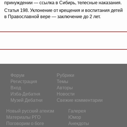
принуждении — ссылка в Сибирь, телесные наказания.
Статья 198. Уклонение от крещения и воспитания детей
в Православной вере — заключение до 2 лет.
Форум
Рубрики
Регистрация
Темы
Вход
Авторы
Изба-Дебатня
Новости
Музей Дебатни
Свежие комментарии
Новый русский атеизм
Галерея
Материалы РГО
Юмор
Поговорим о боге
Анекдоты