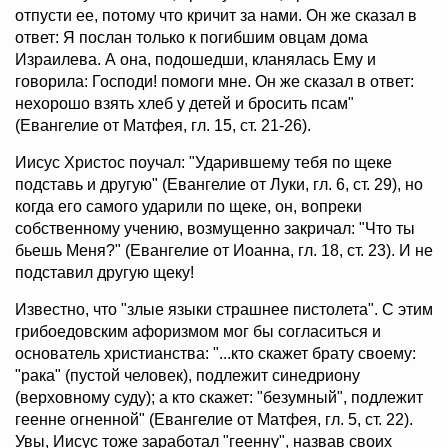
отпусти ее, потому что кричит за нами. Он же сказал в
ответ: Я послан только к погибшим овцам дома
Израилева. А она, подошедши, кланялась Ему и
говорила: Господи! помоги мне. Он же сказал в ответ:
нехорошо взять хлеб у детей и бросить псам"
(Евангелие от Матфея, гл. 15, ст. 21-26).
Иисус Христос поучал: "Ударившему тебя по щеке
подставь и другую" (Евангелие от Луки, гл. 6, ст. 29), но
когда его самого ударили по щеке, он, вопреки
собственному учению, возмущенно закричал: "Что ты
бьешь Меня?" (Евангелие от Иоанна, гл. 18, ст. 23). И не
подставил другую щеку!
Известно, что "злые языки страшнее пистолета". С этим
грибоедовским афоризмом мог бы согласиться и
основатель христианства: "...кто скажет брату своему:
"рака" (пустой человек), подлежит синедриону
(верховному суду); а кто скажет: "безумный", подлежит
геенне огненной" (Евангелие от Матфея, гл. 5, ст. 22).
Увы, Иисус тоже заработал "геенну", назвав своих