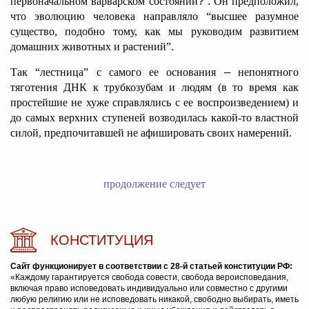
первоначальном варварском состоянии
?”.
Он предположил,
что эволюцию человека направляло “высшее разумное
существо, подобно тому, как мы руководим развитием
домашних животных и растений”.
Так “лестница” с самого ее основания
–
непонятного
тяготения ДНК к трубкозубам и людям (в то время как
простейшие не хуже справлялись с ее воспроизведением) и
до самых верхних ступеней возводилась какой-то властной
силой, предпочитавшей не афишировать своих намерений.
продолжение следует
КОНСТИТУЦИЯ
Сайт функционирует в соответствии с 28-й статьей конституции РФ:
«Каждому гарантируется свобода совести, свобода вероисповедания,
включая право исповедовать индивидуально или совместно с другими
любую религию или не исповедовать никакой, свободно выбирать, иметь