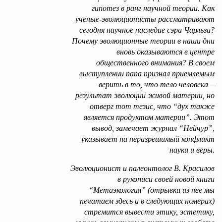
гипотез в ранг научной теории. Как
ученые-эволюционисты рассматривают
сегодня научное наследие сэра Чарльза?
Почему эволюционные теории в наши дни
вновь оказываются в центре
общественного внимания? В своем
выступлении папа признал приемлемым
верить в то, что тело человека
–
результат
эволюции живой материи, но
отверг тот тезис, что “дух также
является продуктом материи”. Этот
вывод, замечает журнал “Нейчур”,
указывает на неразрешимый конфликт
науки и веры.
Эволюционист и палеонтолог В. Красилов
в рукописи своей новой книги
“Метаэкология” (отрывки из нее мы
печатаем здесь и в следующих номерах)
стремится вывести этику, эстетику,