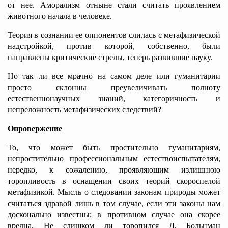
от нее. Аморализм отныне стали считать проявлением
животного начала в человеке.
Теория в сознании ее оппонентов слилась с метафизической
надстройкой, против которой, собственно, были
направлены критические стрелы, теперь развившие науку.
Но так ли все мрачно на самом деле или гуманитарии
просто склонны преувеличивать полноту
естественнонаучных знаний, категоричность и
непреложность метафизических следствий?
Опровержение
То, что может быть простительно гуманитариям,
непростительно профессиональным естествоиспытателям,
нередко, к сожалению, проявляющим излишнюю
торопливость в оснащении своих теорий скороспелой
метафизикой. Мысль о следовании законам природы может
считаться здравой лишь в том случае, если эти законы нам
досконально известны; в противном случае она скорее
вредна. Не слишком ли торопился Л.
Больцман