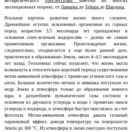
метафизического
прогрессизма
заметны во многих
эволюционных теориях, от
Ламарка
до
Тейара
де
Шардена.
Реальная картина развития жизни много сложнее.
Древнейшие остатки ископаемых организмов из горных
пород возрастом 3,5 миллиарда лет принадлежат в
основном сине-зеленым водорослям
–
далеко не самым
примитивным организмам. Происхождение жизни,
следовательно, отодвигается к еще более ранней дате,
практически к образованию Земли, около 4
–
4,5 миллиардов
лет назад. Геохимики сейчас полагают, что жизнь могла
возникнуть в относительно короткий период существования
метан-аммиачной атмосферы с примесью углекислого газа и
азота. Большое количество метана и аммиака поступало из
недр Земли в атмосферу только до образования земного
ядра, в дальнейшем вулканические газы состояли в
основном из двуокиси углерода и воды с примесью окиси
углерода и водорода, и атмосфера быстро окислялась за счет
фотолиза. Метан-аммиачная атмосфера давала сильный
парниковый эффект, доводя температуру на поверхности
Земли до 300 °С. Из атмосферы в океан ежегодно поступали