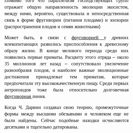
Помимо того что параллелизм господствующих групп
отражает общую направленность эволюции экосистем,
между ними, вероятно, существовала и непосредственная
связь в форме фругивории (питания плодами) и зоохории
(распространения плодов и семян животными
)
Может быть, в связи с
фругиворией
у древних
млекопитающих развились приспособления к древесному
образу жизни. В конце мелового периода среди них
появились первые приматы. Расцвету этого отряда
–
около
35 миллионов лет назад
–
сопутствовало увеличение
разнообразия плодов, и наиболее важные эволюционные
достижения принадлежат тем приматам, которые
предпочитали эту высококачественную пищу. Среди первых
антропоидов тоже была относительно долговечная
фругиворная
линия.
Когда Ч. Дарвин создавал свою теорию, промежуточные
формы между высшими обезьянами и человеком еще не
были найдены. Сейчас подобные находки исчисляются
десятками и тщательно датированы.