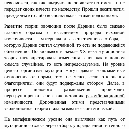
невозможен, так как альтруист не оставляет потомства и не
передает своих качеств по наследству. Прошли десятилетия,
прежде чем кто-либо воспользовался этими подсказками.
Развитие теории эволюции после Дарвина было связано
главным образом с выяснением природы исходной
изменчивости
–
материала для естественного отбора,
–
которую Дарвин считал случайной, то есть не поддающейся
объяснению. Появившаяся в начале XX века мутационная
теория интерпретировала изменения генов как в полном
смысле случайные, то есть непредсказуемые. На уровне
целого организма мутации могут давать малозаметные
отклонения от нормы, тем не менее, если отклонения
благоприятны, они будут поддержаны отбором. Далее, в
процессе полового размножения происходит
перегруппировка генов как источник
рекомбинационной
изменчивости. Дополненная этими представлениями
эволюционная теория стала называться синтетической.
На метафизическом уровне она
выглядела
как путь от
мутационного хаоса через отбор к упорядоченности генного