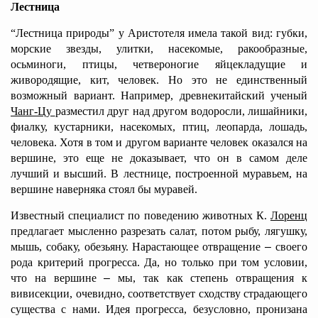
Лестница
“Лестница природы” у Аристотеля имела такой вид: губки,
морские звезды, улитки, насекомые, ракообразные,
осьминоги, птицы, четвероногие яйцекладущие и
живородящие, кит, человек. Но это не единственный
возможный вариант. Например, древнекитайский ученый
Чанг-Цу
разместил друг над другом водоросли, лишайники,
фиалку, кустарники, насекомых, птиц, леопарда, лошадь,
человека. Хотя в том и другом варианте человек оказался на
вершине, это еще не доказывает, что он в самом деле
лучший и высший. В лестнице, построенной муравьем, на
вершине наверняка стоял бы муравей.
Известный специалист по поведению животных К.
Лоренц
предлагает мысленно разрезать салат, потом рыбу, лягушку,
мышь, собаку, обезьяну. Нарастающее отвращение
–
своего
рода критерий прогресса. Да, но только при том условии,
что на вершине
–
мы, так как степень отвращения к
вивисекции, очевидно, соответствует сходству страдающего
существа с нами. Идея прогресса, безусловно, пронизана