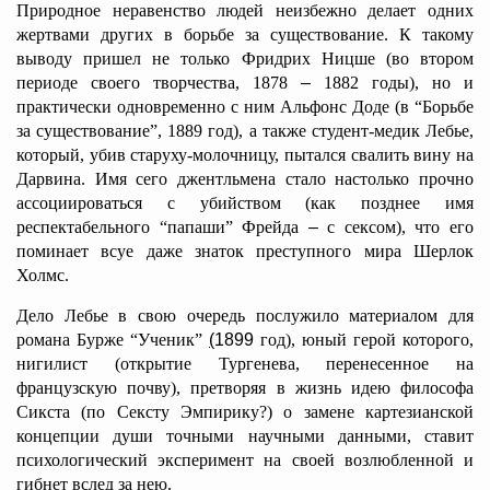
Природное неравенство людей неизбежно делает одних
жертвами других в борьбе за существование. К такому
выводу пришел не только Фридрих Ницше (во втором
периоде своего творчества, 1878
–
1882 годы), но и
практически одновременно с ним Альфонс Доде (в “Борьбе
за существование”, 1889 год), а также студент-медик Лебье,
который, убив старуху-молочницу, пытался свалить вину на
Дарвина. Имя сего джентльмена стало настолько прочно
ассоциироваться с убийством (как позднее имя
респектабельного “папаши” Фрейда
–
с сексом), что его
поминает всуе даже знаток преступного мира Шерлок
Холмс.
Дело Лебье в свою очередь послужило материалом для
романа Бурже “Ученик”
(
1899
год), юный герой которого,
нигилист (открытие Тургенева, перенесенное на
французскую почву), претворяя в жизнь идею философа
Сикста (по Сексту Эмпирику?) о замене картезианской
концепции души точными научными данными, ставит
психологический эксперимент на своей возлюбленной и
гибнет вслед за нею.