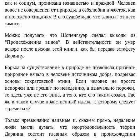
как и социум, пронизана ненавистью и враждой. Человек
вовсе не совершенен от природы, а себялюбив и жесток, как
и положено хищнику. В его судьбе мало что зависит от него
самого.
Можно подумать, что Шопенгауэр сделал выводы из
“Происхождения видов”. В действительности он умер
вскоре после выхода этой книги, как бы передав эстафету
Дарвину.
Борьба за существование в природе не позволяла признать
природное начало в человеке источником добра, подрывая
основы сократовской этики. Если человек не просто
испорчен или грешит по неведению, а изначально порочен,
то здесь уже не его вина, а того, кто его таким создал. Где
же в таком случае нравственный идеал, к которому следует
стремиться?
Только чрезвычайно наивные и, скажем прямо, недалекие
люди могли думать, что неортодоксальность теории
Дарвина состоит главным образом в происхождении