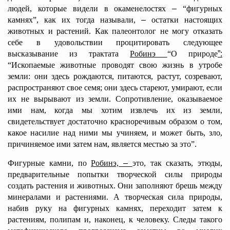
людей, которые видели в окаменелостях
–
“фигурных
камнях”, как их тогда называли,
–
остатки настоящих
животных и растений. Как палеонтолог не могу отказать
себе в удовольствии процитировать следующее
высказывание из трактата
Робинэ
“О природе
”:
“Ископаемые животные проводят свою жизнь в утробе
земли: они здесь рождаются, питаются, растут, созревают,
распространяют свое семя; они здесь стареют, умирают, если
их не вырывают из земли. Сопротивление, оказываемое
ими нам, когда мы хотим извлечь их из земли,
свидетельствует достаточно красноречивым образом о том,
какое насилие над ними мы учиняем, и может быть, зло,
причиняемое ими затем нам, является местью за это”.
Фигурные камни, по
Робинэ,
–
это, так сказать, этюды,
предварительные попытки творческой силы природы
создать растения и животных. Они заполняют брешь между
минералами и растениями. А творческая сила природы,
набив руку на фигурных камнях, переходит затем к
растениям, полипам и, наконец, к человеку. Следы такого