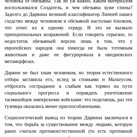
человека от обезьяны. Так ли уж важно, каким материалом
воспользовался Создатель, и чем обезьяна хуже глины?
Задолго до Дарвина великий классификатор Линней нашел
сходство между человеком и обезьяной настолько близким,
что отнес их к одному отряду. И это не вызвало
принципиальных возражений. Если говорить серьезно, то
недостаток обезьяньей версии лишь в том, что у
европейских народов она никогда не была тотемным
животным и даже не фигурировала в овидиевских
метаморфозах.
Дарвин не был злым человеком, но теория естественного
отбора заставила его, вслед за стоиками и Мальтусом,
отбросить сострадание к слабым как тормоз на пути
социального прогресса и оправдать уничтожение
тасманийцев имперскими войсками: что поделаешь, раз эти
туземцы оказались менее приспособленными.
Социологический вывод из теории Дарвина заключался в
том, что борьба за существование между людьми, которую
ранее считали противоестественной (то есть противной