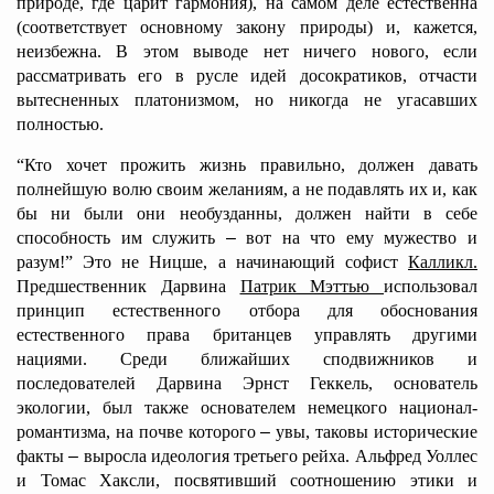
природе, где царит гармония), на самом деле естественна
(соответствует основному закону природы) и, кажется,
неизбежна. В этом выводе нет ничего нового, если
рассматривать его в русле идей досократиков, отчасти
вытесненных платонизмом, но никогда не угасавших
полностью.
“Кто хочет прожить жизнь правильно, должен давать
полнейшую волю своим желаниям, а не подавлять их и, как
бы ни были они необузданны, должен найти в себе
способность им служить
–
вот на что ему мужество и
разум!” Это не Ницше, а начинающий софист
Калликл.
Предшественник Дарвина
Патрик Мэттью
использовал
принцип естественного отбора для обоснования
естественного права британцев управлять другими
нациями. Среди ближайших сподвижников и
последователей Дарвина Эрнст Геккель, основатель
экологии, был также основателем немецкого национал-
романтизма, на почве которого
–
увы, таковы исторические
факты
–
выросла идеология третьего рейха. Альфред Уоллес
и Томас Хаксли, посвятивший соотношению этики и