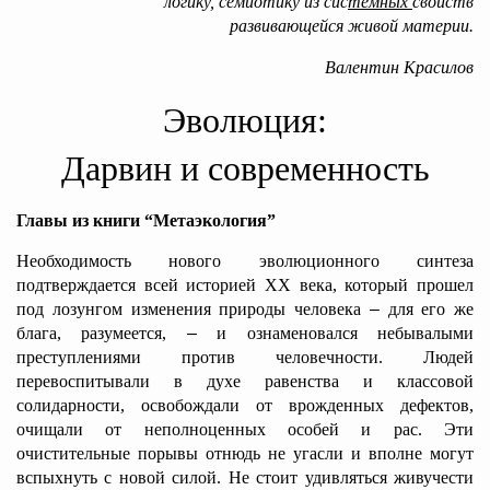
логику, семиотику из сис
темных
свойств
развивающейся живой материи.
Валентин Красилов
Эволюция:
Дарвин и современность
Главы из книги “Метаэкология”
Необходимость нового эволюционного синтеза
подтверждается всей историей XX века, который прошел
под лозунгом изменения природы человека
–
для его же
блага, разумеется,
–
и ознаменовался небывалыми
преступлениями против человечности. Людей
перевоспитывали в духе равенства и классовой
солидарности, освобождали от врожденных дефектов,
очищали от неполноценных особей и рас. Эти
очистительные порывы отнюдь не угасли и вполне могут
вспыхнуть с новой силой. Не стоит удивляться живучести