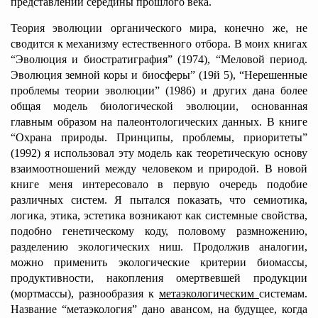
представлений середины прошлого века.
Теория эволюции органического мира, конечно же, не
сводится к механизму естественного отбора. В моих книгах
“Эволюция и биостратиграфия” (1974), “Меловой период.
Эволюция земной коры и биосферы” (19й 5), “Нерешенные
проблемы теории эволюции” (1986) и других дана более
общая модель биологической эволюции, основанная
главным образом на палеонтологических данных. В книге
“Охрана природы. Принципы, проблемы, приоритеты”
(1992) я использовал эту модель как теоретическую основу
взаимоотношений между человеком и природой. В новой
книге меня интересовало в первую очередь подобие
различных систем. Я пытался показать, что семиотика,
логика, этика, эстетика возникают как системные свойства,
подобно генетическому коду, половому размножению,
разделению экологических ниш. Продолжив аналогии,
можно применить экологические критерии биомассы,
продуктивности, накопления омертвевшей продукции
(мортмассы), разнообразия к
метаэкологическим
системам.
Название “метаэкология” дано авансом, на будущее, когда