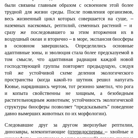
были связаны главным образом с освоением этой более
трудной для жизни среды. После появления организмов,
весь жизненный цикл которых совершается на суше,
–
наземных насекомых, рептилий, семенных растений
–
и
сразу же последовавшего за этим вторжения их в
воздушный океан и вторично
–
в море, экспансия биосферы
в основном завершилась. Определились основные
адаптивные зоны, и эволюция стала более предсказуемой в
том смысле, что адаптивная радиация каждой новой
господствующей группы повторяет предыдущую, следуя
той же устойчивой схеме деления экологического
пространства (когда какой-то шутник решил напугать
Кювье, нарядившись чертом, тот резонно заметил, что рога
и копыта свойственны не хищным, а безобидным
растительноядным животным; устойчивость экологической
структуры биосферы позволяет “предсказывать” поведение
давно вымерших животных по их морфологии).
Следовавшие друг за другом зверозубые рептилии,
динозавры, млекопитающие
(птеридоспермы
–
хвойные и