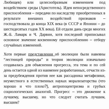
Любищев) или целесообразным изменением под
воздействием среды (Аристотель). Идея непосредственного
приспособления
–
передачи по наследству приобретенных в
результате внешних воздействий признаков
–
господствовала до конца XIX века (в СССР и Японии
–
до
шестидесятых годов XX века). Ей отдали дань среди многих
Ж.-Б. Ламарк и Ч. Дарвин, хотя последний приписывал
основное значение косвенному приспособлению
–
отбору
случайных изменений.
Хотя первые
представления
об эволюции были навеяны
“лестницей природы” и теория эволюции изначально
создавалась для объяснения прогресса, эта тема и по сей
день остается одной из наименее разработанных, отчасти из-
за предубеждения против нее как рассадника метафизики,
неуместного в естественных науках морализаторства (что
хорошо и что плохо
?),
антропоцентризма и грубых
социологических аналогий. Прогресс
–
это движение к
лучшему, высшему, но что следует считать лучшим,
высшим?