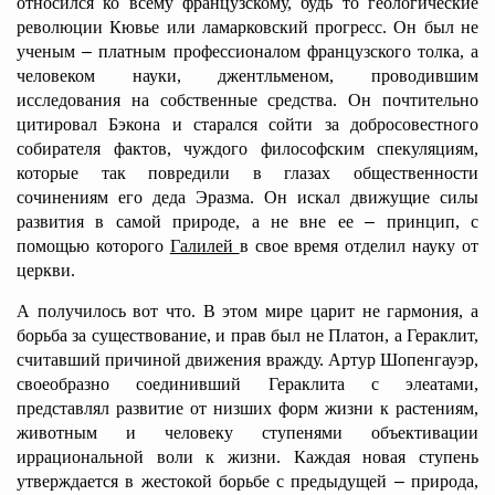
относился ко всему французскому, будь то геологические
революции Кювье или ламарковский прогресс. Он был не
ученым
–
платным профессионалом французского толка, а
человеком науки, джентльменом, проводившим
исследования на собственные средства. Он почтительно
цитировал Бэкона и старался сойти за добросовестного
собирателя фактов, чуждого философским спекуляциям,
которые так повредили в глазах общественности
сочинениям его деда Эразма. Он искал движущие силы
развития в самой природе, а не вне ее
–
принцип, с
помощью которого
Галилей
в свое время отделил науку от
церкви.
А получилось вот что. В этом мире царит не гармония, а
борьба за существование, и прав был не Платон, а Гераклит,
считавший причиной движения вражду. Артур Шопенгауэр,
своеобразно соединивший Гераклита с элеатами,
представлял развитие от низших форм жизни к растениям,
животным и человеку ступенями объективации
иррациональной воли к жизни. Каждая новая ступень
утверждается в жестокой борьбе с предыдущей
–
природа,