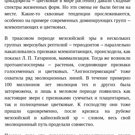
цикадофиты
–
цветковые в мире растений) давали сходные
спектры жизненных форм. Но эти смены не были бегом на
месте. Какие-то сквозные тенденции прослеживаются,
особенно на примере современных доминирующих групп
–
млекопитающих и цветковых.
В триасовом периоде мезозойской эры в нескольких
группах зверозубых рептилий
–
териодонтов
–
параллельно
накапливались признаки млекопитающих, происходила, как
показал Л. П. Татаринов, маммализация. Тогда же возникли
протоангиоспермы
–
растения, соединяющие признаки
голосеменных и цветковых. “Ангиоспермизация” тоже
охватила ряд эволюционных линий. В течение примерно
100 миллионов лет эволюция тех и других была
заторможена, и лишь в меловом периоде появились как
настоящие звери с признаками сумчатых и плацентарных,
так и полноценные цветковые. К господству они тоже
пришли одновременно, после кризиса на рубеже
мезозойской и кайнозойской эр
–
словом, весь свой
эволюционный путь проделали совместно.