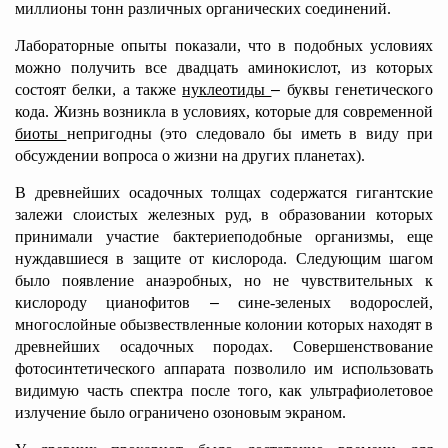
миллионы тонн различных органических соединений.
Лабораторные опыты показали, что в подобных условиях
можно получить все двадцать аминокислот, из которых
состоят белки, а также
нуклеотиды
–
буквы генетического
кода. Жизнь возникла в условиях, которые для современной
биоты
непригодны (это следовало бы иметь в виду при
обсуждении вопроса о жизни на других планетах).
В древнейших осадочных толщах содержатся гигантские
залежи слоистых железных руд, в образовании которых
принимали участие бактериеподобные организмы, еще
нуждавшиеся в защите от кислорода. Следующим шагом
было появление анаэробных, но не чувствительных к
кислороду цианофитов
–
сине-зеленых водорослей,
многослойные обызвествленные колонии которых находят в
древнейших осадочных породах. Совершенствование
фотосинтетического аппарата позволило им использовать
видимую часть спектра после того, как ультрафиолетовое
излучение было ограничено озоновым экраном.