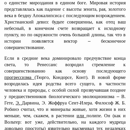
о единстве мироздания в едином боге. Мировая история
представлялась как падение с высоты зенита, рая, золотого
века в бездну Апокалипсиса с последующим возрождением.
Христианский девиз: будьте совершенны, как отец ваш
небесный, в конечном счете возвращает к исходному
пункту, но по окружности очень большой длины, так что в
истории появляется вектор
–
бесконечное
совершенствование.
Если в средние века доминировало предчувствие конца
света, то Ренессанс возродил стремление к
совершенствованию как основу последующего
прогрессизма
(Тюрго, Кондорсе, Конт). В новой форме
возродилась идея родства всего сущего, в частности
человека и природы, с особой силой прозвучавшая позднее
у предшественников биологического эволюционизма
–
В.
Гете,
Э.
Дарвина, Э. Жоффруа Сент-Илера. Философ Ж. Б.
Робинэ считал, что и минералы живые, хотя жизни в них
меньше, чем, скажем, в растении
или
полипе. Он (как и
Вольтер: вот уже, действительно, на каждого мудреца
довольно простоты) язвительно высмеивал тех недалеких