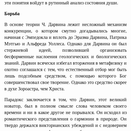
эти понятия войдут в рутинный анализ состояния души.
Борьба
В основе теории Ч. Дарвина лежит несложный механизм
конкуренции, о котором смутно догадывались многие,
начиная с Эмпедокла и вплоть до Эразма Дарвина, Патрика
Мэтгью и Альфреда Уоллеса. Однако для Дарвина он был
стержневой идеей, позволившей организовать
бесформенные наслоения геологических и биологических
знаний. Дарвин всячески избегал вторжения в метафизику и
охотно соглашался с тем, что естественный отбор мог быть
лишь подсобным средством, с помощью
которого Бог
совершенствовал свое творение. Однако это средство скорее
в духе Зороастра, чем Христа.
Парадокс заключается в том, что Дарвин, этот великий
новатор, был в полном смысле слова человеком своего
времени и ни в какое другое не порывался. Он исходил из
романтического представления о гармонии в природе. Он
твердо держался викторианских убеждений и с недоверием