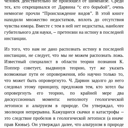
человек действительно не произошел от шимпанзе. Среди
тех, кто открещивался от Дарвина “с его борьбой”, очень
немногие прочли “Происхождение видов”. В этой книге
находили множество недостатков, вплоть до отсутствия
чувства юмора. Вместе с тем в ней
нет недостатка, наиболее
губительного для науки,
–
претензии на истину в последней
инстанции.
Из того, что нам не дано распознать истину в последней
инстанции, не следует, что мы не можем распознать ложь.
Известный специалист в области теории познания К.
Поппер советует, выдвинув теорию, тут же указать
возможные пути ее опровержения, ибо научно только то,
что может быть опровергнуто. Ч. Дарвин задолго до него
следовал этому принципу, предложив тем, кто хотел бы
опровергнуть его теорию, по крайней мере два
дискуссионных момента: неполноту геологической
летописи и альтруизм в природе. Он утверждал, что
эволюция непрерывна. Кажущиеся скачки и катастрофы
–
это следствие пробелов в геологической летописи (а иначе
прав Кювье). Он утверждал далее, что альтруизм в природе