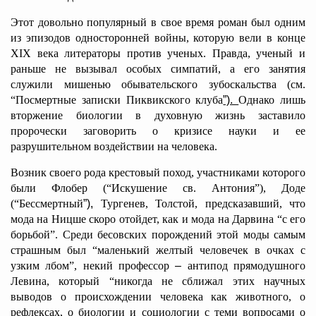
Этот довольно популярный в свое время роман был одним
из эпизодов односторонней войны, которую вели в конце
XIX века литераторы против ученых. Правда, ученый и
раньше не вызывал особых симпатий, а его занятия
служили мишенью обывательского зубоскальства (см.
“Посмертные записки Пиквикского клуба
”).
Однако лишь
вторжение биологии в духовную жизнь заставило
пророчески заговорить о кризисе науки и ее
разрушительном воздействии на человека.
Возник своего рода крестовый поход, участниками которого
были Флобер (“Искушение св. Антония”), Доде
(“Бессмертный
”),
Тургенев, Толстой, предсказавший, что
мода на Ницше скоро отойдет, как и мода на Дарвина “с его
борьбой”. Среди бесовских порождений этой моды самым
страшным был “маленький желтый человечек в очках с
узким лбом”, некий профессор
–
антипод прямодушного
Левина, который “никогда не сближал этих научных
выводов о происхождении человека как животного, о
рефлексах, о биологии и социологии с теми вопросами о