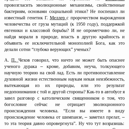
провозгласить эволюционные механизмы, свойственные
бактериям, основами социальной этики? Не поспешил ли
известный генетик Г.
Меллер
с пророчеством вырождения
человечества от груза мутаций (к 1950 году), поддержкой
евгеники и классовой борьбы? И не опрометчиво ли, не
найдя морали в природе, впасть в другую крайность и
объявить ее исключительной монополией Бога, как это
делали сотни “глубоко верующих” ученых?
А.
П.
Чехов говорил, что ничто не может быть опаснее
ученого дурака
–
кроме, добавим, неуча, толкующего
научную теорию на свой лад. Есть ли противопоставление
духовной жизни естественным наукам некая неизбежность,
вытекающая из их природы, или это результат
недопонимания с той и другой стороны? Как-то в автобусе я
завел разговор с католическим священником о том, что
богословие сейчас не отрицает эволюционного
происхождения человека. “Если вы имеете в виду
происхождение человека от шимпанзе,
–
заметил прелат,
–
то эта теория давно опровергнута”. Ну что тут возразишь: