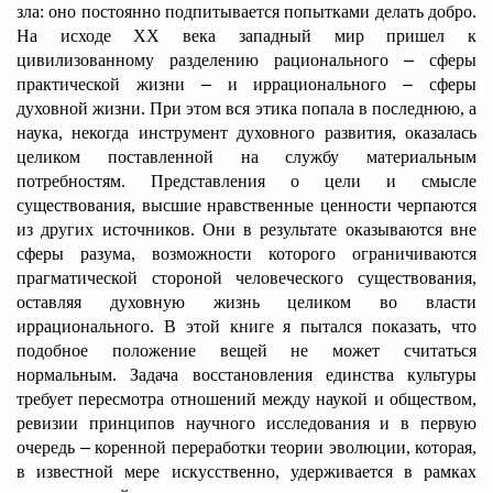
зла: оно постоянно подпитывается попытками делать добро.
На исходе XX века западный мир пришел к
цивилизованному разделению рационального
–
сферы
практической жизни
–
и иррационального
–
сферы
духовной жизни. При этом вся этика попала в последнюю, а
наука, некогда инструмент духовного развития, оказалась
целиком поставленной на службу материальным
потребностям. Представления о цели и смысле
существования, высшие нравственные ценности черпаются
из других источников. Они в результате оказываются вне
сферы разума, возможности которого ограничиваются
прагматической стороной человеческого существования,
оставляя духовную жизнь целиком во власти
иррационального. В этой книге я пытался показать, что
подобное положение вещей не может считаться
нормальным. Задача восстановления единства культуры
требует пересмотра отношений между наукой и обществом,
ревизии принципов научного исследования и
в первую
очередь
–
коренной переработки теории эволюции, которая,
в известной мере искусственно, удерживается в рамках