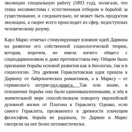
эволюции специальную работу (1893 год), полагали, что
этика несовместима с естественным отбором и борьбой за
существование, и следовательно, не может быть продуктом
эволюции, а скорее всего происходит из сфер, недоступных
человеческому разуму.
Карл Маркс отмечал стимулирующее влияние идей Дарвина
на развитие его собственной социологической теории,
которая, впрочем, не имела ничего общего с
социодарвинизмом и даже противостояла ему. Общим было
признание борьбы основой развития как в биологии, так и в
социологии. Эта древняя Гераклитовская идея пришла к
Дарвину от байронических романтиков, а к Марксу
–
от
германского штурм-
унд-дранга.
Так или иначе, в
отношении борьбы они были единомышленниками, и оба в
значительной мере способствовали повороту европейской
духовной жизни от Платона к Гераклиту. Однако, если
самого Гераклита, прозванного в древности плачущим
философом, борьба не радовала, то Дарвин и Маркс
смотрели на нее более оптимистически
.