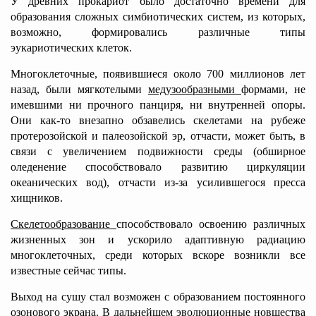
У древних прокариот было достаточно времени для
образования сложных симбиотических систем, из которых,
возможно, формировались различные типы
эукариотических клеток.
Многоклеточные, появившиеся около 700 миллионов лет
назад, были мягкотелыми
медузообразными
формами, не
имевшими ни прочного панциря, ни внутренней опоры.
Они как-то внезапно обзавелись скелетами на рубеже
протерозойской и палеозойской эр, отчасти, может быть, в
связи с увеличением подвижности среды (обширное
оледенение способствовало развитию циркуляции
океанических вод), отчасти из-за усилившегося пресса
хищников.
Скелетообразование
способствовало освоению различных
жизненных зон и ускорило адаптивную радиацию
многоклеточных, среди которых вскоре возникли все
известные сейчас типы.
Выход на сушу стал возможен с образованием постоянного
озонового экрана. В дальнейшем эволюционные новшества