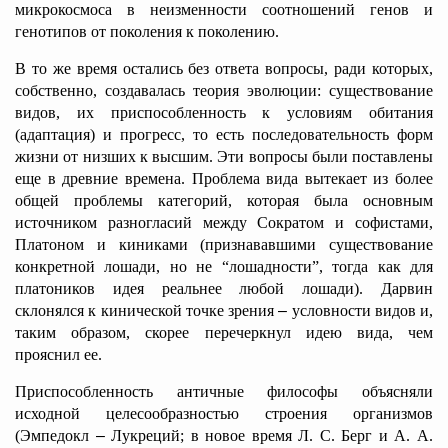
микрокосмоса в неизменности соотношений генов и
генотипов от поколения к поколению.
В то же время остались без ответа вопросы, ради которых,
собственно, создавалась теория эволюции: существование
видов, их приспособленность к условиям обитания
(адаптация) и прогресс, то есть последовательность форм
жизни от низших к высшим. Эти вопросы были поставлены
еще в древние времена. Проблема вида вытекает из более
общей проблемы категорий, которая была основным
источником разногласий между Сократом и софистами,
Платоном и киниками (признававшими существование
конкретной лошади, но не “лошадности”, тогда как для
платоников идея реальнее любой лошади). Дарвин
склонялся к кинической точке зрения
–
условности видов и,
таким образом, скорее перечеркнул идею вида, чем
прояснил ее.
Приспособленность античные философы объясняли
исходной целесообразностью строения организмов
(Эмпедокл
–
Лукреций; в новое время Л. С. Берг и А. А.