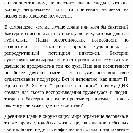
антропоцентризмом, но из этого еще не следует, что она
вообще неприемлема или что претензии человека на
первенство заведомо неуместны.
В самом деле, чем мы лучше салата или хотя бы бактерии?
Бактерии способны жить в таких условиях, которые для нас
губительны. Наши энергетические потребности по
сравнению с бактерией просто чудовищны, а
репродуктивный потенциал ничтожен. Бактерии
существуют миллиарды лет, и нет причины, почему бы им и
дальше не продолжать в том же духе. Наш вид насчитывает
не более двухсот тысяч лет и уже поставил свое
существование под угрозу. Вот и непонятно, как пишут
П.
Эрлих
и
Р.
Холм в “Процессе эволюции”, почему ДНК
создала для
своего воспроизведения трубкозубов и людей,
тогда как бактерии и другие простые организмы, казалось
бы, могут не хуже служить этой цели?
Древние видели в окружающем мире отражение человека, в
то же время уподобляя жизнь круговращению небесных
светил. Более поздняя метафизика воплотила представление