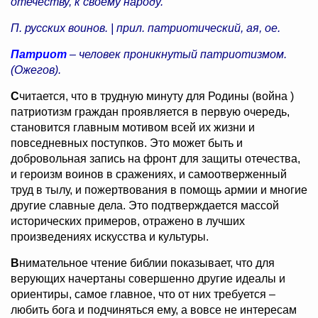
отечеству, к своему народу.
П. русских воинов. | прил. патриотический, ая, ое.
Патриот
– человек проникнутый патриотизмом.
(Ожегов).
С
читается, что в трудную минуту для Родины (война )
патриотизм граждан проявляется в первую очередь,
становится главным мотивом всей их жизни и
повседневных поступков. Это может быть и
добровольная запись на фронт для защиты отечества,
и героизм воинов в сражениях, и самоотверженный
труд в тылу, и пожертвования в помощь армии и многие
другие славные дела. Это подтверждается массой
исторических примеров, отражено в лучших
произведениях искусства и культуры.
В
нимательное чтение библии показывает, что для
верующих начертаны совершенно другие идеалы и
ориентиры, самое главное, что от них требуется –
любить бога и подчиняться ему, а вовсе не интересам