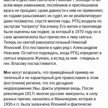
всём мире изменников, пособников и приспешников
врага не прощают, сроки давности к ним не применяют,
их годами разыскивают, их судят, их не реабилитируют
даже посмертно, спустя многие годы. РПЦ воздала по
заслугам “патриоту” Касаткину. Его жития и проповеди
были оценены как подвиг, за который в 1970 году он в
сане архиепископа был причислен к лику святых.
Теперь он cвятой равноапостольный Николай
Японский. Его поставили в один ряд с Александром
Невским. Остаётся подождать, когда РПЦ определит в
святых маршала Жукова, а вслед за ним - глядишь и
ген. Власову посчастливится.
М
не могут возразить, что приведённый пример не
типичный и не характерный для православия в этом
(восточном) регионе, что это досадное
недоразумение.Увы, факты упрямая вещь. После
революции 1917г. многие русские эмигранты, в силу
разных причин, оказались в Маньчжурии, которая в
1930-х гг. была захвачена Японией и фактически