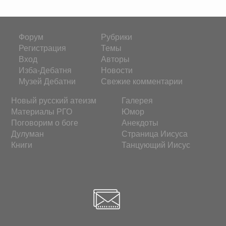
Форум
Рубрики
Регистрация
Темы
Вход
Авторы
Изба-Дебатня
Новости
Музей Дебатни
Свежие комментарии
Новый русский атеизм
Галерея
Материалы РГО
Юмор
Поговорим о боге
Анекдоты
Дулуман
Страница Иисуса
Книги
Танцующий Иисус