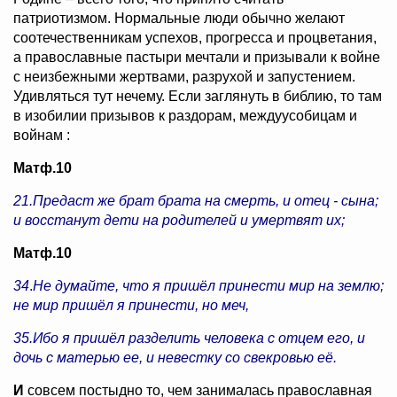
патриотизмом. Нормальные люди обычно желают
соотечественникам успехов, прогресса и процветания,
а православные пастыри мечтали и призывали к войне
с неизбежными жертвами, разрухой и запустением.
Удивляться тут нечему. Если заглянуть в библию, то там
в изобилии призывов к раздорам, междуусобицам и
войнам :
Матф.10
21.Предаст же брат брата на смерть, и отец - сына;
и восстанут дети на родителей и умертвят их;
Матф.10
34
.
Не думайте, что я пришёл принести мир на землю;
не мир пришёл я принести, но меч,
35.Ибо я пришёл разделить человека с отцем его, и
дочь с матерью ее, и невестку со свекровью её.
И
совсем постыдно то, чем занималась православная