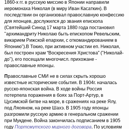
1860-х гг. в русскую миссию в Японии направили
иеромонаха Николая (в миру Иван Касаткин). В
последствии он организовал православную конфессию
для японцев, дослужился до звания епископа
(Святейший Синод 17 марта 1880 года постановил
"архимандриту Николаю быть епископом Ревельским,
викарием Рижской епархии, с откомандированием в
Японию").В Токио, при активном участии еп. Николая,
был построен храм “Воскресения Христова” ("Николай-
до"), его посещали многочисл. прихожане -
православные японцы.
П
равославные СМИ не в силах скрыть хорошо
известные исторические события. В 1904г. началась
русско-японская война. В ходе войны Россия
потерпела поражения в боях за Порт-Артур, в
Цусимской битве на море, в сражениях на реке Ялу,
под Ляояном, на реке Шахэ. В 1905 году японцы
разгромили русскую армию в генеральном сражении
при Мукдене. Война закончилась подписанием в 1905
году
Портсмутского мирного договора
. По условиям