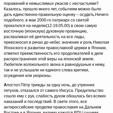
поражений и немыслимых ужасов с несчастьями?
Казалось, прошло много лет, событиям можно было
дать единственно-правильную оценку – осудить.Ничего
подобного, в мае 2000-го патриарх со свитой
прокатился на неделю(12-19.05.00) в свою самую
восточную (японскую) духовную провинцию,
расхваливал её деятельность на все лады,
превозносил в речах до небес значение и роль Николая
Японского в развитии православной церкви в Японии,
отметил преемственность его продолжателей в деле
распространения этой веры на японской земле.
Любители колокольного звона и равнодушные к нему,
так и не услышали ни единого слова критики,
осуждения или укоризны.
А
постол Пётр трижды за одну ночь, до утренних
петухов, отказался от самого Иисуса. Предательство
сошло ему с рук, слабость духом обошлась без всяких
наказаний и последствий. В свете этого, все
антироссийские проделки православия на Дальнем
Востоке и в Японии, видимо кажутся РПЦ сущими