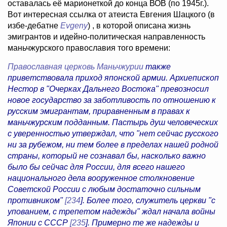
оставалась её марионеткой до конца ВОВ (по 1945г.).
Вот интересная ссылка от атеиста Евгения Шацкого (в
избе-дебатне
Evgeny
) , в которой описана жизнь
эмигрантов и идейно-политическая направленность
маньчжурского православия того времени:
Православная церковь Маньчжурии
также
приветствовала приход японской армии. Архиепископ
Нестор в "Очерках Дальнего Востока" превозносил
новое государство за заботливость по отношению к
русским эмигрантам, приравненным в правах к
маньчжурским подданным. Пастырь душ человеческих
с уверенностью утверждал, что "нет сейчас русского
ни за рубежом, ни тем более в пределах нашей родной
страны, который не сознавал бы, насколько важно
было бы сейчас для России, для всего нашего
национального дела вооруженное столкновение
Советской России с любым достаточно сильным
противником"
[234
]. Более того, служитель церкви "с
упованием, с трепетом надежды" ждал начала войны
Японии с СССР
[235
]. Примерно те же надежды и