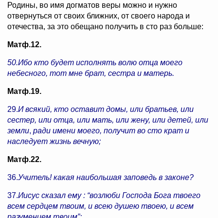
Родины, во имя догматов веры можно и нужно
отвернуться от своих ближних, от своего народа и
отечества, за это обещано получить в сто раз больше:
Матф.12.
50.Ибо кто будет исполнять волю отца моего
небесного, тот мне брат, сестра и матерь.
Матф.19.
29.
И всякий, кто оставит домы, или братьев, или
сестер, или отца, или мать, или жену, или детей, или
земли
,
ради имени моего, получит во сто крат и
наследует жизнь вечную;
Матф.22.
36.
Учитель! какая наибольшая заповедь в законе?
37.
Иисус сказал ему : “возлюби Господа Бога твоего
всем сердцем твоим, и всею душею твоею, и всем
разумением твоим”: