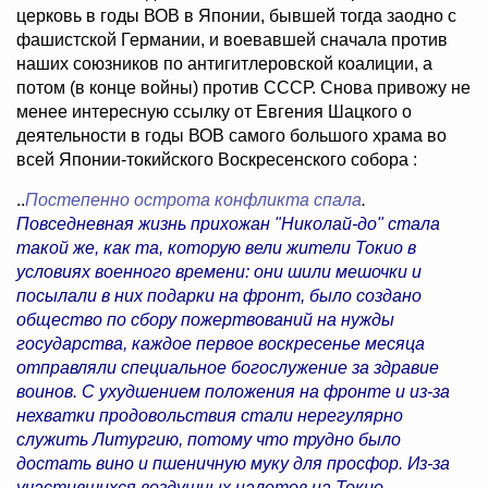
церковь в годы ВОВ в Японии, бывшей тогда заодно с
фашистской Германии, и воевавшей сначала против
наших союзников по антигитлеровской коалиции, а
потом (в конце войны) против СССР. Снова привожу не
менее интересную ссылку от Евгения Шацкого о
деятельности в годы ВОВ самого большого храма во
всей Японии-токийского Воскресенского собора :
..
Постепенно острота конфликта спала
.
Повседневная жизнь прихожан "Николай-до" стала
такой же, как та, которую вели жители Токио в
условиях военного времени: они шили мешочки и
посылали в них подарки на фронт, было создано
общество по сбору пожертвований на нужды
государства, каждое первое воскресенье месяца
отправляли специальное богослужение за здравие
воинов. С ухудшением положения на фронте и из-за
нехватки продовольствия стали нерегулярно
служить Литургию, потому что трудно было
достать вино и пшеничную муку для просфор. Из-за
участившихся воздушных налетов на Токио