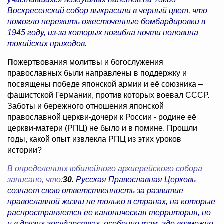
Воскресенский собор выкрасили в черный цвет, что
помогло пережить ожесточенные бомбардировки в
1945 году, из-за которых погибла почти половина
токийских приходов.
П
ожертвования
молитвы и богослужения
православных были направлены в поддержку и
посвящены победе японской армии и её союзника –
фашистской Германии, против которых воевал СССР.
Заботы и бережного отношения японской
православной церкви-дочери к России - родине её
церкви-матери (РПЦ) не было и в помине. Прошли
годы, какой опыт извлекла РПЦ из этих уроков
истории?
В определениях юбилейного архиерейского собора
записано, что:
30.
Русская Православная Церковь
сознает свою ответственность за развитие
православной жизни не только в странах, на которые
распространяется ее каноническая территория, но
и в других государствах, особенно там, где возможно