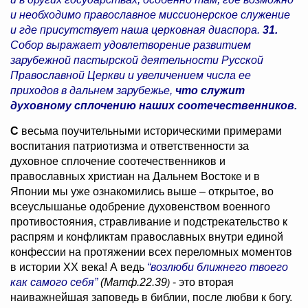
и необходимо православное миссионерское служение
и где присутствует наша церковная диаспора.
31.
Собор выражает удовлетворение развитием
зарубежной пастырской деятельности Русской
Православной Церкви и увеличением числа ее
приходов в дальнем зарубежье,
что служит
духовному сплочению наших соотечественников.
С
весьма
поучительными историческими примерами
воспитания патриотизма и ответственности за
духовное сплочение соотечественников и
православных христиан на Дальнем Востоке и в
Японии мы уже ознакомились выше – открытое, во
всеуслышанье одобрение духовенством военного
противостояния, стравливание и подстрекательство к
распрям и конфликтам православных внутри единой
конфессии на протяжении всех переломных моментов
в истории ХХ века! А ведь
“возлюби ближнего твоего
как самого себя”
(Матф.22.39
- это вторая
)
наиважнейшая заповедь в библии, после любви к богу.