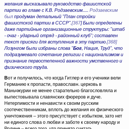
желания высказывало руководство фашистской
партии во главе с К.В. Родзаевским.....
Родзаевским
был
продуман детальный "План стройки
фашистской партии в СССР".
[367
] Были определены
даже партийные организационные структуры: "штаб
- очаг - ударный отряд - районный клуб"; составлен
текст присяги для вступления в эту партию
.[368]
Лозунгом были избраны слова "
Бог
, Нация, Труд", что
подразумевало сочетание религии с национализмом и
признание первостепенной важности умственного и
физического труда.
В
от и получилось, что когда Гитлер и его ученики вели
Германию к пропасти, православн. церковь в
Маньчжурии не менее старательно благословляла и
выпестовывала славянских фюреров и дуче.
Нетерпимости и ненависти к своим русским
соотечественникам, вплоть до желания их физического
уничтожения – этого присутствует с избытком, зато нет
ни единого слова о любви и заботе к своему народу и
Родине – всего того, что принято считать