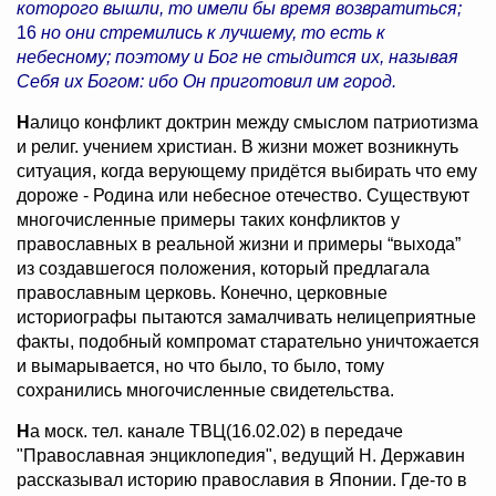
которого вышли, то имели бы время возвратиться;
16
но они стремились к лучшему, то есть к
небесному; поэтому и Бог не стыдится их, называя
Себя их Богом: ибо Он приготовил им город.
Н
алицо конфликт доктрин между смыслом патриотизма
и религ. учением христиан. В жизни может возникнуть
ситуация, когда верующему придётся выбирать что ему
дороже - Родина или небесное отечество. Существуют
многочисленные примеры таких конфликтов у
православных в реальной жизни и примеры “выхода”
из создавшегося положения, который предлагала
православным церковь. Конечно, церковные
историографы пытаются замалчивать нелицеприятные
факты, подобный компромат старательно уничтожается
и вымарывается, но что было, то было, тому
сохранились многочисленные свидетельства.
Н
а моск. тел. канале ТВЦ(16.02.02) в передаче
"Православная энциклопедия", ведущий Н. Державин
рассказывал историю православия в Японии. Где-то в