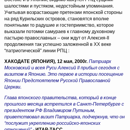
шалостями и пустяком, недостойным упоминания.
Учитывая возрастающие претензии японской стороны
на ряд Курильских островов, становятся вполне
понятными то радушие и гостеприимство, которое
выказали потомки самураев к главному духовному
пастырю православных – они ждут от Алексия-II
продолжения так успешно заложенной в ХХ веке
“патриотической” линии РПЦ :
ХАКОДАТЕ (ЯПОНИЯ), 12 мая, 2000г.
Патриарх
Московский и всея Руси Алексий II прибыл сегодня с
визитом в Японию. Это первое в истории посещение
Японии Предстоятелем Русской Православной
Церкви.
Глава японского правительства, который в конце
прошлого месяца встретился в Санкт-Петербурге с
президентом РФ Владимиром Путиным,
приветствовал визит Патриарха, подчеркнув, что он
“послужит укреплению российско-японских
отношений”.-
ИТАР-ТАСС