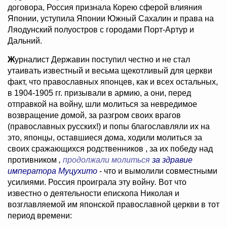
договора, Россия признала Корею сферой влияния
Японии, уступила Японии Южный Сахалин и права на
Ляодунский полуостров с городами Порт-Артур и
Дальний.
Ж
урналист Державин поступил честно и не стал
утаивать известный и весьма щекотливый для церкви
факт, что православных японцев, как и всех остальных,
в 1904-1905 гг. призывали в армию, а они, перед
отправкой на войну, шли молиться за невредимое
возвращение домой, за разгром своих врагов
(православных русских!) и попы благославляли их на
это, японцы, оставшиеся дома, ходили молиться за
своих сражающихся родственников , за их победу над
противником
,
продолжали молиться
за здравие
императора Муцухито
- что и вымолили совместными
усилиями. Россия проиграла эту войну
.
Вот что
известно о деятельности епископа Николая и
возглавляемой им японской православной церкви в тот
период времени: