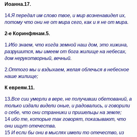
Иоанна.17.
14.
Я передал им слово твое, и мир возненавидел их,
потому что они не от мира сего, как и я не от мира
.
2-е Коринфянам.5.
1.
Ибо знаем, что когда земной наш дом, это хижина,
разрушится, мы имеем от бога жилище на небесах,
дом нерукотворный, вечный.
2.
Оттого мы и вздыхаем, желая облечься в небесное
наше жилище;
К евреям.11.
13
.Все сии умерли в вере, не получивши обетований, а
только издали видели оные, и радовались, и говорили
о себе, что они странники и пришельцы на земле;
14
ибо те, которые так говорят, показывают, что
они ищут отечества.
15
И если бы они в мыслях имели то отечество, из