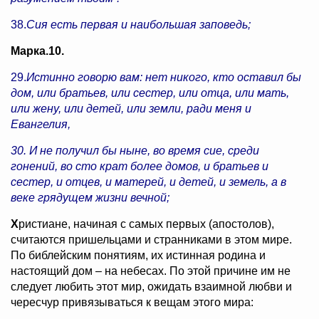
38.
Сия есть первая и наибольшая заповедь;
Марка.10.
29.
Истинно говорю вам: нет никого, кто оставил бы
дом, или братьев, или сестер, или отца, или мать,
или жену, или детей, или земли, ради меня и
Евангелия,
30. И не получил бы ныне, во время сие, среди
гонений, во сто крат более домов, и братьев и
сестер, и отцев, и матерей, и детей, и земель, а в
веке грядущем жизни вечной;
Х
ристиане, начиная с самых первых (апостолов),
считаются пришельцами и странниками в этом мире.
По библейским понятиям, их истинная родина и
настоящий дом – на небесах. По этой причине им не
следует любить этот мир, ожидать взаимной любви и
чересчур привязываться к вещам этого мира: