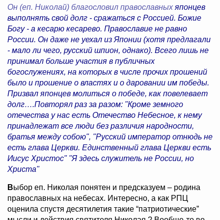
Он (еп. Николай) благословил православных
японцев
выполнять свой долг - сражаться с Россией. Божие
Богу - а кесарю кесарево. Православие не равно
России. Он даже не уехал из Японии (хотя предлагали
- мало ли чего, русский шпион, однако). Всего лишь не
принимал больше участия в публичных
богослужениях, на которых в числе прочих прошений
было и прошение о властях и о даровании им победы.
Призвал японцев молиться о победе, как повелевает
долг….Повторял раз за разом: "Кроме земного
отечества у нас есть Отечество Небесное, к нему
принадлежат все люди без различия народности,
братья между собою", "Русский император отнюдь не
есть глава Церкви. Единственный глава Церкви есть
Иисус Христос" "Я здесь служитель не России, но
Христа"
В
ыбор
еп. Николая
понятен и предсказуем – родина
православных на небесах. Интересно, а как РПЦ
оценила спустя десятилетия такие “патриотические”
мысли и действия святителя Николая ? Вообще-то во