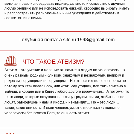
включая право исповедовать индивидуально или совместно с другими
любую религию или не исповедовать никакой, свободно выбирать, иметь
и распространять религиозные и иные убеждения и действовать в
соответствии с ними».
Голубиная почта: a.site.ru.1998@gmail.com
ЧТО ТАКОЕ АТЕИЗМ?
Атеизм – это умение и желание относится к людям по-человечески – к
очень разным: родным и близким, знакомым и незнакомым, великим и
рядовым, верующим и неверующим… Но относится по-человечески не
потому, что «так велел Бог», или «так Богу угодно», или так написано в
Библии, в Коране или в Книге любого другого вероучения… А потому, что
– это люди, которые окружают нас, живут рядом с нами, любят нас, не
любят, равнодушны к нам, а иногда и ненавидят… Но – это люди…
такие, какие они есть. И если человек умеет относиться к людям по-
человечески без всякого Бога, то он и есть атеист.