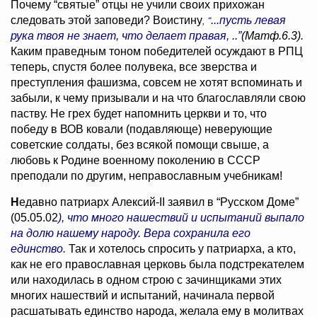
Почему “святые” отцы не учили своих прихожан
следовать этой заповеди? Воистину
...пусть левая
, “
рука твоя не знает, что делает правая, .
.
”
(Матф.6.3).
Каким праведным тоном победителей осуждают в РПЦ
теперь, спустя более полувека, все зверства и
преступления фашизма, совсем не хотят вспоминать и
забыли, к чему призывали и на что благославляли свою
паству. Не грех будет напомнить церкви и то, что
победу в ВОВ ковали (подавляюще) неверующие
советские солдаты, без всякой помощи свыше, а
любовь к Родине военному поколению в СССР
преподали по другим, неправославным учебникам!
Н
едавно патриарх Алексий-II заявил в “Русском Доме”
(05.05.02
), что много нашествий и испытаний выпало
на долю нашему народу. Вера сохранила его
единство.
Так и хотелось спросить у патриарха, а кто,
как не его православная церковь была подстрекателем
или находилась в одном строю с зачинщиками этих
многих нашествий и испытаний, начинала первой
расшатывать единство народа, желала ему в молитвах