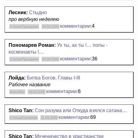
Лесник:
Стыдно
про вербную неделею
комментарии:
4
Статьи/Праздники
24.04.2006
Пономарев Роман:
Ух ты, ах ты !… попы -
космонавты !…
комментарии:
36
Статьи/Праздники
19.04.2006
Лойда:
Битва Богов. Главы I-III
Рабочее название
комментарии:
6
Книги/Бог
19.04.2006
Shico Tan:
Сон разума или Откуда взялся сатана…
комментарии:
69
Статьи/Сатанизм
11.04.2006
Shico Tan:
Мученичество в христианстве