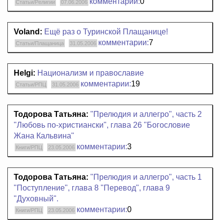
комментарии:
0
Статьи/Религии
07.06.2006
Voland:
Ещё раз о Туринской Плащанице!
комментарии:
7
Статьи/Плащаница
31.05.2006
Helgi:
Национализм и православие
комментарии:
19
Статьи/РПЦ
31.05.2006
Тодорова Татьяна:
"Прелюдия и аллегро", часть 2
"Любовь по-христиански", глава 26 "Богословие
Жана Кальвина"
комментарии:
3
Книги/РПЦ
23.05.2006
Тодорова Татьяна:
"Прелюдия и аллегро", часть 1
"Поступление", глава 8 "Перевод", глава 9
"Духовный".
комментарии:
0
Книги/РПЦ
23.05.2006