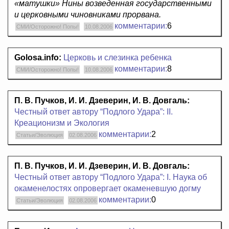
«матушки» Нины возведенная государственными
и церковными чиновниками прорвана.
комментарии:
6
СМИ/Осторожно! Попы!
10.08.2006
Golosa.info:
Церковь и слезинка ребенка
комментарии:
8
СМИ/Осторожно! Попы!
10.08.2006
П. В. Пучков, И. И. Дзеверин, И. В. Довгаль:
Честный ответ автору “Подлого Удара”: II.
Креационизм и Экология
комментарии:
2
Статьи/Эволюция
02.08.2006
П. В. Пучков, И. И. Дзеверин, И. В. Довгаль:
Честный ответ автору “Подлого Удара”: I. Наука об
окаменелостях опровергает окаменевшую догму
комментарии:
0
Статьи/Эволюция
02.08.2006