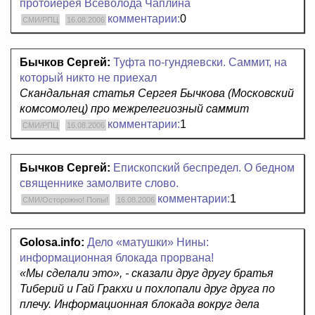
протоиерея Всеволода Чаплина
комментарии:
0
СМИ/РПЦ
16.08.2006
Бычков Сергей:
Туфта по-гундяевски. Саммит, на
который никто не приехал
Скандальная статья Сергея Бычкова (Московский
комсомолец) про межрелегиозный саммит
комментарии:
1
СМИ/РПЦ
16.08.2006
Бычков Сергей:
Епископский беспредел. О бедном
священнике замолвите слово.
комментарии:
1
СМИ/Осторожно! Попы!
16.08.2006
Golosa.info:
Дело «матушки» Нины:
информационная блокада прорвана!
«Мы сделали это», - сказали друг другу братья
Тиберий и Гай Гракхи и похлопали друг друга по
плечу. Информационная блокада вокруг дела