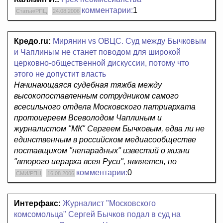
комментарии:
1
Статьи/РПЦ
24.08.2006
Кредо.ru:
Мирянин vs ОВЦС. Суд между Бычковым
и Чаплиным не станет поводом для широкой
церковно-общественной дискуссии, потому что
этого не допустит власть
Начинающаяся судебная тяжба между
высокопоставленным сотрудником самого
всесильного отдела Московского патриархата
протоиереем Всеволодом Чаплиным и
журналистом "МК" Сергеем Бычковым, едва ли не
единственным в российском медиасообществе
поставщиком "непарадных" известий о жизни
"второго иерарха всея Руси", является, по
комментарии:
0
СМИ/РПЦ
16.08.2006
Интерфакс:
Журналист "Московского
комсомольца" Сергей Бычков подал в суд на