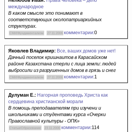
Нелюбов Иван:
Права человека – дело
международное
В каком смысле это понимают в
соответствующих околопатриархийных
структурах.
комментарии:
0
СМИ/Фундаментализм
27.11.2006
Яковлев Владимир:
Все, ваших домов уже нет!
Дачный поселок кришнаитов в Карасайском
районе Казахстана стерли с лица земли: людей
выбросили из разрушенных домов в грязь и снег
комментарии:
1
СМИ/Фундаментализм
27.11.2006
Дулуман Е.:
Нагорная проповедь Христа как
сердцевина христианской морали
В помощь преподавателям при изучени и
школьниками и студентами курса «Очерки
Православной культуры - ОПК»
комментарии:
114
Статьи/Образование
23.11.2006