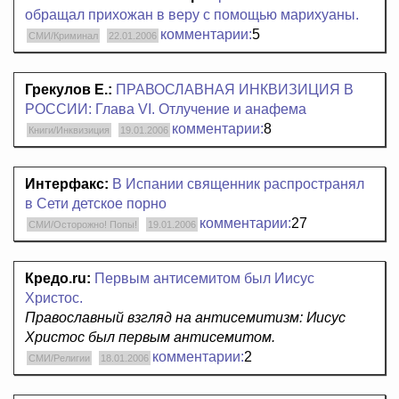
обращал прихожан в веру с помощью марихуаны.
комментарии:
5
СМИ/Криминал
22.01.2006
Грекулов Е.:
ПРАВОСЛАВНАЯ ИНКВИЗИЦИЯ В
РОССИИ: Глава VI. Отлучение и анафема
комментарии:
8
Книги/Инквизиция
19.01.2006
Интерфакс:
В Испании священник распространял
в Сети детское порно
комментарии:
27
СМИ/Осторожно! Попы!
19.01.2006
Кредо.ru:
Первым антисемитом был Иисус
Христос.
Православный взгляд на антисемитизм: Иисус
Христос был первым антисемитом.
комментарии:
2
СМИ/Религии
18.01.2006