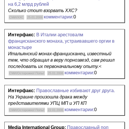
на 6,2 млрд рублей
Сколько стоит взорвать ХХС?
комментарии:
0
СМИ/ХХС
25.01.2006
Интерфакс:
В Италии арестовалм
францисканского монаха, устраивавшего оргии в
монастыре
Итальянский монах-францисканец, известный
тем, что обращал в веру порнозвезд, сам решил
последовать их первоначальному опыту.<
комментарии:
0
СМИ/Осторожно! Попы!
25.01.2006
Интерфакс:
Православные избивают друг друга.
На Украине произошла драка между
представителями УПЦ МП и УП КП
комментарии:
0
СМИ/Осторожно! Попы!
22.01.2006
Media International Group:
Православный поп