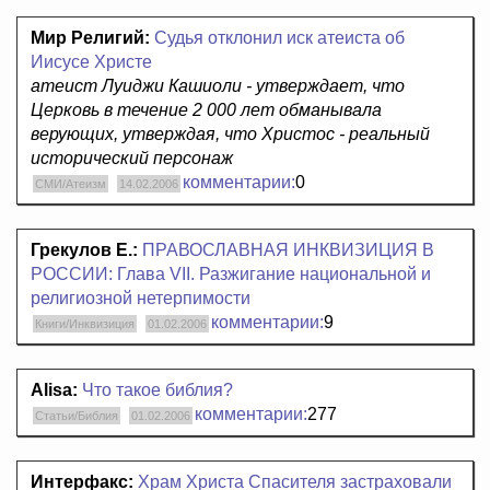
Мир Религий:
Судья отклонил иск атеиста об
Иисусе Христе
атеист Луиджи Кашиоли - утверждает, что
Церковь в течение 2 000 лет обманывала
верующих, утверждая, что Христос - реальный
исторический персонаж
комментарии:
0
СМИ/Атеизм
14.02.2006
Грекулов Е.:
ПРАВОСЛАВНАЯ ИНКВИЗИЦИЯ В
РОССИИ: Глава VII. Разжигание национальной и
религиозной нетерпимости
комментарии:
9
Книги/Инквизиция
01.02.2006
Alisa:
Что такое библия?
комментарии:
277
Статьи/Библия
01.02.2006
Интерфакс:
Храм Христа Спасителя застраховали