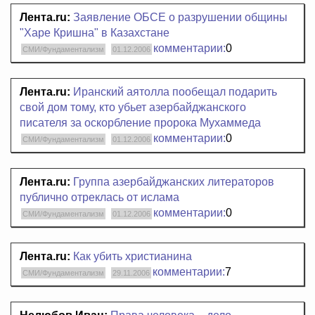
Лента.ru:
Заявление ОБСЕ о разрушении общины
"Харе Кришна" в Казахстане
комментарии:
0
СМИ/Фундаментализм
01.12.2006
Лента.ru:
Иранский аятолла пообещал подарить
свой дом тому, кто убьет азербайджанского
писателя за оскорбление пророка Мухаммеда
комментарии:
0
СМИ/Фундаментализм
01.12.2006
Лента.ru:
Группа азербайджанских литераторов
публично отреклась от ислама
комментарии:
0
СМИ/Фундаментализм
01.12.2006
Лента.ru:
Как убить христианина
комментарии:
7
СМИ/Фундаментализм
29.11.2006