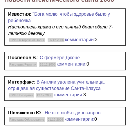
Известия:
"Бога молю, чтобы здоровье было у
ребеночка"
Настоятель храма и его пьяный брат сбили 7-
летнюю девочку
комментарии:
3
СМИ/Осторожно! Попы!
16.12.2006
Поспелов В.:
О фермере Джоне
комментарии:
0
Рассказы/Религии
15.12.2006
Интерфакс:
В Англии уволена учительница,
отрицавшая существование Санта-Клауса
комментарии:
3
СМИ/Праздники
12.12.2006
Шеляженко Ю.:
Не все любят динозавров
комментарии:
0
Рассказы/Образование
01.12.2006