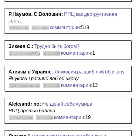
Р.Наумов, С.Волошин:
РПЦ как деструктивная
секта
комментарии:
518
Статьи/РПЦ
25.10.2006
Зикеев С.:
Трудно быть богом?
комментарии:
1
Стихи и песни/РПЦ
25.10.2006
Атеизм в Украине:
Янукович расшиб лоб об икону
Янукович расшиб лоб об икону
комментарии:
13
СМИ/Христианство
15.10.2006
Aleksandr no:
Не делай себе кумира
РПЦ против библии
комментарии:
19
Статьи/Библия
13.10.2006