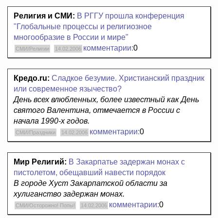
Религия и СМИ:
В РГГУ прошла конференция
"Глобальные процессы и религиозное
многообразие в России и мире"
комментарии:
0
СМИ/Религии
14.02.2006
Кредо.ru:
Сладкое безумие. Христианский праздник
или современное язычество?
День всех влюбленных, более известный как День
святого Валентина, отмечается в России с
начала 1990-х годов.
комментарии:
0
СМИ/Праздники
14.02.2006
Мир Религий:
В Закарпатье задержан монах с
пистолетом, обещавший навести порядок
В городе Хуст Закарпатской области за
хулиганство задержан монах.
комментарии:
0
СМИ/Осторожно! Попы!
14.02.2006