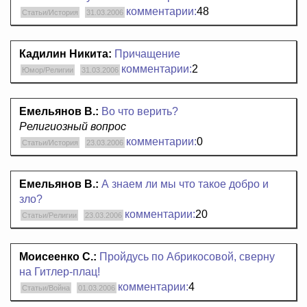
комментарии:
48
Статьи/История
31.03.2006
Кадилин Никита:
Причащение
комментарии:
2
Юмор/Религии
31.03.2006
Емельянов В.:
Во что верить?
Религиозный вопрос
комментарии:
0
Статьи/История
23.03.2006
Емельянов В.:
А знаем ли мы что такое добро и
зло?
комментарии:
20
Статьи/Религии
23.03.2006
Моисеенко С.:
Пройдусь по Абрикосовой, сверну
на Гитлер-плац!
комментарии:
4
Статьи/Война
01.03.2006