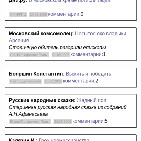
Дни.ру:
В московском храме погибли люди
комментарии:
0
СМИ/РПЦ
20.09.2006
Московский комсомолец:
Несытое око владыки
Арсения
Столичную обитель разорили епископы
комментарии:
1
СМИ/Осторожно! Попы!
01.09.2006
Бояршин Константин:
Выжить и победить
комментарии:
2
Статьи/Детеизация
25.08.2006
Русские народные сказки:
Жадный поп
Старинная русская народная сказка из собраний
А.Н.Афанасьева
комментарии:
5
Юмор/Осторожно! Попы!
24.08.2006
Калязин И.:
Грех неомиссианства