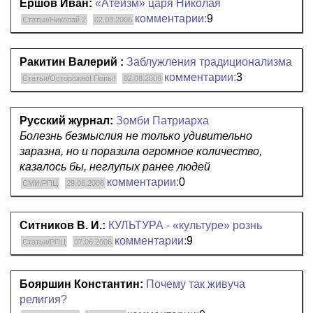
Ершов Иван:
«Атеизм» царя Николая
комментарии:
9
Статьи/Николай 2
02.08.2006
Ракитин Валерий :
Заблужления традиционализма
комментарии:
3
Статьи/Осторожно! Попы!
02.08.2006
Русский журнал:
Зомби Патриарха
Болезнь безмыслия не только удивительно
заразна, но и поразила огромное количество,
казалось бы, неглупых ранее людей
комментарии:
0
СМИ/РПЦ
29.06.2006
Ситников В. И.:
КУЛЬТУРА - «культуре» рознь
комментарии:
9
Статьи/РПЦ
07.06.2006
Бояршин Константин:
Почему так живуча
религия?