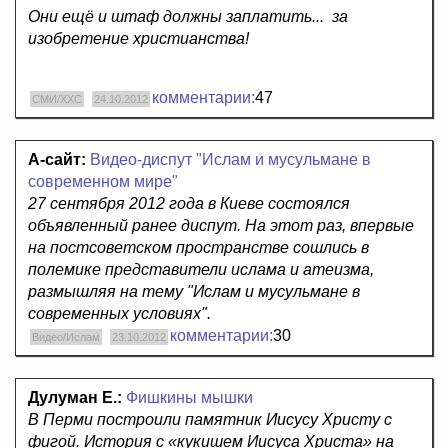
Они ещё и штаф должны заплатить... за
изобретение христианства!
комментарии:
47
СМИ/ХХС
24.10.2012
А-сайт:
Видео-диспут "Ислам и мусульмане в
современном мире"
27 сентября 2012 года в Киеве состоялся
объявленный ранее диспут. На этот раз, впервые
на постсоветском пространстве сошлись в
полемике представители ислама и атеизма,
размышляя на тему "Ислам и мусульмане в
современных условиях".
комментарии:
30
Видео/Ислам
23.10.2012
Дулуман Е.:
Фишкины мышки
В Перми построили памятник Иисусу Христу с
фигой. История с «кукишем Иисуса Христа» на