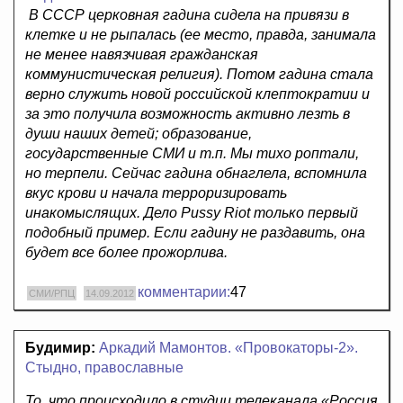
В СССР церковная гадина сидела на привязи в
клетке и не рыпалась (ее место, правда, занимала
не менее навязчивая гражданская
коммунистическая религия). Потом гадина стала
верно служить новой российской клептократии и
за это получила возможность активно лезть в
души наших детей; образование,
государственные СМИ и т.п. Мы тихо роптали,
но терпели. Сейчас гадина обнаглела, вспомнила
вкус крови и начала терроризировать
инакомыслящих. Дело Pussy Riot только первый
подобный пример. Если гадину не раздавить, она
будет все более прожорлива.
комментарии:
47
СМИ/РПЦ
14.09.2012
Будимир:
Аркадий Мамонтов. «Провокаторы-2».
Стыдно, православные
То, что происходило в студии телеканала «Россия