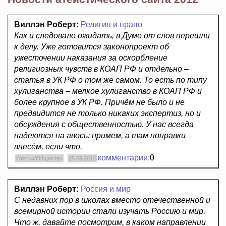
Виллэн Роберт:
Религия и право
Как и следовало ожидать, в Думе от слов перешли
к делу. Уже готовится законопроект об
ужесточении наказания за оскорбление
религиозных чувств в КОАП РФ и отдельно –
статья в УК РФ о том же самом. То есть по типу
хулиганства – мелкое хулиганство в КОАП РФ и
более крупное в УК РФ. Причём не было и не
предвидится не только никаких экспертиз, но и
обсуждения с общественностью. У нас всегда
надеются на авось: примем, а там поправки
внесём, если что.
комментарии:
0
Статьи/Общество
25.09.2012
Виллэн Роберт:
Россия и мир
С недавних пор в школах вместо отечественной и
всемирной истории стали изучать Россию и мир.
Что ж, давайте посмотрим, в каком направлении