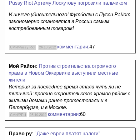
Pussy Riot Артему Лоскутову погрозили пальчиком
И ничего удивительного! Футболки с Пусси Райот
закономерно становятся в России самым
востребованным товаром!
комментарии:
47
СМИ/Pussy Riot
26.10.2012
Мой Район:
Против строительства огромного
храма в Новом Оккервиле выступили местные
жители
История за последнее время стала чуть ли не
типичной: против строительства храмов рядом с
жилыми домами ранее протестовали и в
Петербурге, и в Москве.
комментарии:
60
СМИ/РПЦ
25.10.2012
Право.ру:
"Даже евреи платят налоги"