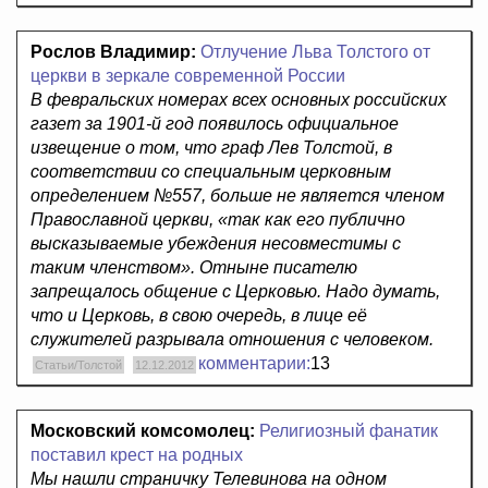
Рослов Владимир:
Отлучение Льва Толстого от
церкви в зеркале современной России
В февральских номерах всех основных российских
газет за 1901-й год появилось официальное
извещение о том, что граф Лев Толстой, в
соответствии со специальным церковным
определением №557, больше не является членом
Православной церкви, «так как его публично
высказываемые убеждения несовместимы с
таким членством». Отныне писателю
запрещалось общение с Церковью. Надо думать,
что и Церковь, в свою очередь, в лице её
служителей разрывала отношения с человеком.
комментарии:
13
Статьи/Толстой
12.12.2012
Московский комсомолец:
Религиозный фанатик
поставил крест на родных
Мы нашли страничку Телевинова на одном