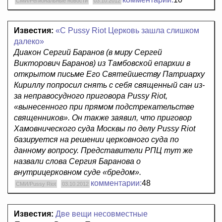
СМИ/Региональные новости
03.10.2012
Известия:
«С Pussy Riot Церковь зашла слишком
далеко»
Диакон Сергий Баранов (в миру Сергей
Викторович Баранов) из Тамбовской епархии в
открытом письме Его Святейшеству Патриарху
Кириллу попросил снять с себя священный сан из-
за неправосудного приговора Pussy Riot,
«вынесенного при прямом подстрекательстве
священников». Он также заявил, что приговор
Хамовнического суда Москвы по делу Pussy Riot
базируется на решении церковного суда по
данному вопросу
.
Представители РПЦ тут же
назвали слова Сергия Баранова о
внутрицерковном суде «бредом».
комментарии:
48
СМИ/Pussy Riot
03.10.2012
Известия:
Две вещи несовместные