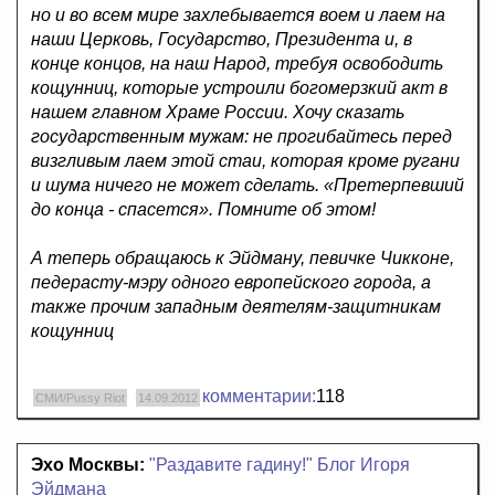
но и во всем мире захлебывается воем и лаем на
наши Церковь, Государство, Президента и, в
конце концов, на наш Народ, требуя освободить
кощунниц, которые устроили богомерзкий акт в
нашем главном Храме России. Хочу сказать
государственным мужам: не прогибайтесь перед
визгливым лаем этой стаи, которая кроме ругани
и шума ничего не может сделать. «Претерпевший
до конца - спасется». Помните об этом!
А теперь обращаюсь к Эйдману, певичке Чикконе,
педерасту-мэру одного европейского города, а
также прочим западным деятелям-защитникам
кощунниц
комментарии:
118
СМИ/Pussy Riot
14.09.2012
Эхо Москвы:
"Раздавите гадину!" Блог Игоря
Эйдмана