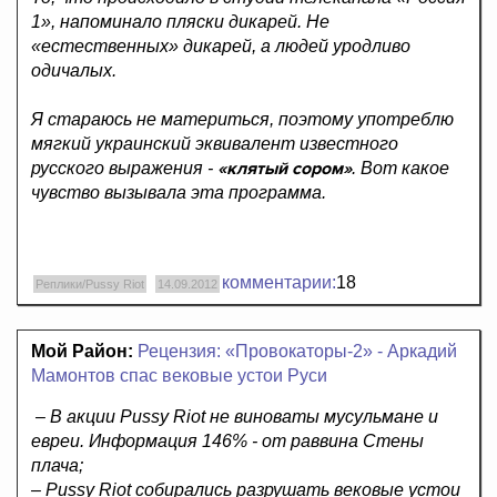
1», напоминало пляски дикарей. Не
«естественных» дикарей, а людей уродливо
одичалых.
Я стараюсь не материться, поэтому употреблю
мягкий украинский эквивалент известного
«клятый сором»
русского выражения -
. Вот какое
чувство вызывала эта программа.
комментарии:
18
Реплики/Pussy Riot
14.09.2012
Мой Район:
Рецензия: «Провокаторы-2» - Аркадий
Мамонтов спас вековые устои Руси
– В акции Pussy Riot не виноваты мусульмане и
евреи. Информация 146% - от раввина Стены
плача;
– Pussy Riot собирались разрушать вековые устои