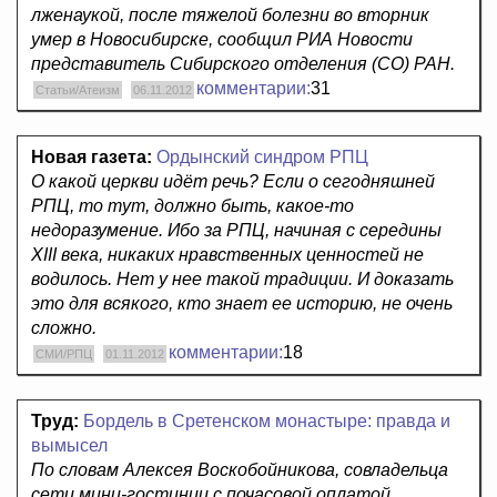
лженаукой, после тяжелой болезни во вторник
умер в Новосибирске, сообщил РИА Новости
представитель Сибирского отделения (СО) РАН.
комментарии:
31
Статьи/Атеизм
06.11.2012
Новая газета:
Ордынский синдром РПЦ
О какой церкви идёт речь? Если о сегодняшней
РПЦ, то тут, должно быть, какое-то
недоразумение. Ибо за РПЦ, начиная с середины
XIII века, никаких нравственных ценностей не
водилось. Нет у нее такой традиции. И доказать
это для всякого, кто знает ее историю, не очень
сложно.
комментарии:
18
СМИ/РПЦ
01.11.2012
Труд:
Бордель в Сретенском монастыре: правда и
вымысел
По словам Алексея Воскобойникова, совладельца
сети мини-гостиниц с почасовой оплатой,