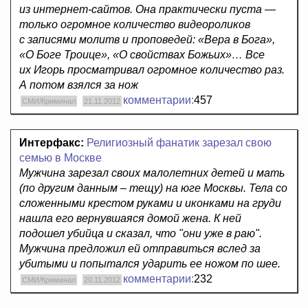
из интернет-сайтов. Она практически пуста —
только огромное количество видеороликов
с записями молитв и проповедей: «Вера в Бога»,
«О Боге Троице», «О свойствах Божьих»… Все
их Игорь просматривал огромное количество раз.
А потом взялся за нож
комментарии:
457
СМИ/Криминал
21.11.2012
Интерфакс:
Религиозный фанатик зарезал свою
семью в Москве
Мужчина зарезал своих малолетних детей и мать
(по другим данным – тещу) на юге Москвы. Тела со
сложенными крестом руками и иконками на груди
нашла его вернувшаяся домой жена. К ней
подошел убийца и сказал, что "они уже в раю".
Мужчина предложил ей отправиться вслед за
убитыми и попытался ударить ее ножом по шее.
комментарии:
232
СМИ/Криминал
20.11.2012