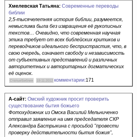
Хмелевская Татьяна:
Современные переводы
библии
2,5-тысячелетняя история библии, разумеется,
немыслима была без извращения её рукописных
текстов… Очевидно, что современная научная
этика требует от всех библейских критиков и
переводчиков идеального беспристрастия, что, в
свою очередь, означает свободу и независимость
от субъективных представлений и различных
авторитетных и авторитарных догматических
её оценок.
комментарии:
171
Статьи/Библия
19.11.2012
А-сайт:
Омский художник просит проверить
существование бытия божьего
Фотохудожник из Омска Василий Мельниченко
отправил заявление на имя председателя СКР
Александра Бастрыкина с просьбой "провести
проверку действительности бытия божия",