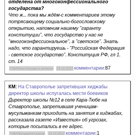
отделена от многоконфессионального
государства?
Что ж... пока мы ждём-с комментариев этому
потрясающему социально-богословскому
открытию, напомним нашему "гаранту
конституции", что государство у нас не
"многоконфессиональное", а "светское". Знать
надо, что гарантируешь - "Российская Федерация
- светское государство". Конституция РФ, гл 1.
ст. 14
комментарии:
87
СМИ/Конституция и религии
19.10.2012
КМ:
На Ставрополье запретившая хиджабы
директор школы испугалась мести боевиков
Директор школы №12 в селе Кара-Тюбе на
Ставрополье, запретившая ученицам-
мусульманкам приходить на занятия в хиджабах,
рассказала газете «Известия» об угрозах,
которые посыпались в ее адрес.
комментарии:
1
СМИ/Фундаментализм
19.10.2012