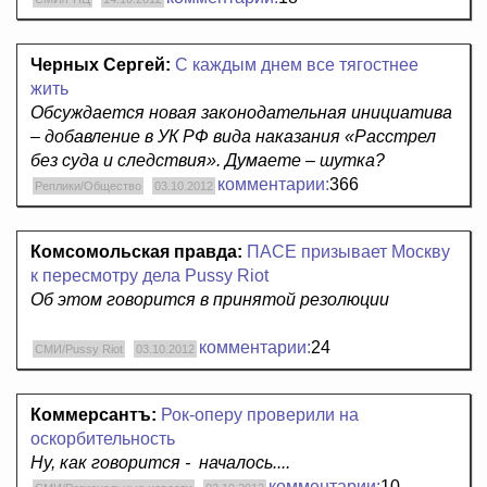
Черных Сергей:
С каждым днем все тягостнее
жить
Обсуждается новая законодательная инициатива
– добавление в УК РФ вида наказания «Расстрел
без суда и следствия». Думаете – шутка?
комментарии:
366
Реплики/Общество
03.10.2012
Комсомольская правда:
ПАСЕ призывает Москву
к пересмотру дела Pussy Riot
Об этом говорится в принятой резолюции
комментарии:
24
СМИ/Pussy Riot
03.10.2012
Коммерсантъ:
Рок-оперу проверили на
оскорбительность
Ну, как говорится - началось....
комментарии:
10