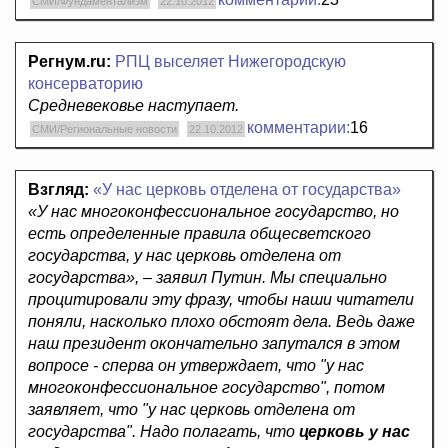
СМИ/Фундаментализм
22.10.2012
Регнум.ru:
РПЦ выселяет Нижегородскую
консерваторию
Средневековье наступает.
комментарии:
16
СМИ/Региональные новости
22.10.2012
Взгляд:
«У нас церковь отделена от государства»
«У нас многоконфессиональное государство, но
есть определенные правила общесветского
государства, у нас церковь отделена от
государства»,
– заявил Путин. Мы специально
процитировали эту фразу, чтобы наши читатели
поняли, насколько плохо обстоят дела. Ведь даже
наш президент окончательно запутался в этом
вопросе - сперва он утверждает, что "у нас
многоконфессиональное государство", потом
заявляет, что "у нас церковь отделена от
государства". Надо полагать, что
церковь у нас