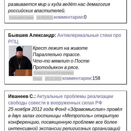
развивается мир и куда ведёт нас демагогия
российских властителей.
комментарии:
0
Статьи/История
23.09.2012
Бывшев Александр:
Антиклерикальные стихи про
РПЦ
Крест лежит на животе
Параллельно трассе.
Что-то мямлит о Посте
Протодьякон в рясе.
Стихи и песни/Осторожно!
комментарии:
158
Попы!
20.12.2012
Иванеев С.:
Актуальные проблемы реализации
свободы совести в вооруженных силах РФ
25 ноября 2012 года Фонд «Здравомыслие» провёл
в двух залах гостиницы «Метрополь» открытую
конференцию, посвященную проблеме все более
интенсивной экспансии религиозных организаций