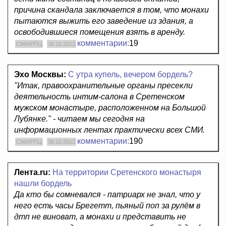
причина скандала заключается в том, что монахи
пытаются выжить его заведение из здания, а
освободившиеся помещения взять в аренду.
комментарии:
19
СМИ/РПЦ
30.10.2012
Эхо Москвы:
С утра купель, вечером бордель?
"Итак, правоохранительные органы пресекли
деятельность интим-салона в Сретенском
мужском монастыре, расположенном на Большой
Лубянке." - читаем мы сегодня на
информационных лентах практически всех СМИ.
комментарии:
190
СМИ/РПЦ
30.10.2012
Лента.ru:
На территории Сретенского монастыря
нашли бордель
Да кто бы сомневался - патриарх не знал, что у
него есть часы Брегетт, пьяный поп за рулём в
дтп не виноват, а монахи и представить не