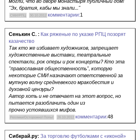
могли, что во дворе монастыря публичный дом!
"Эх, братия, кабы мы знали..."
комментарии:
1
СМИ/РПЦ
30.10.2012
Сенькин С. :
Как ряженые по указке РПЦ позорят
казачество
Так кто же избивает художников, запрещает
художественные выставки, театральные
спектакли, рок оперы и рок концерты? Кто эта
"православная общественность", которую
некоторые СМИ назначают ответственной за
мутную волну средневекого мракобестия и
духовной цензуры?
Автор хоть и не отвечает на этот вопрос, но
пытается разоблачить один из
прочно устоявшихся мифов.
комментарии:
48
Реплики/Осторожно! Попы!
26.10.2012
Сибкрай.ру:
За торговлю футболками с «иконой»