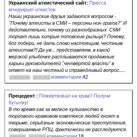
Украинский атеистический сайт:
Пресса
игнорирует атеистов
Наши украинские друзья задаются вопросом -
"Почему атеисты в СМИ – персоны нон грата?" И
действительно, почему из разнообразных СМИ
торчат лишь хитрые поповские рыльца? Почему,
бог побери, не дать слово настоящим, честным
атеистам?! Да уж... представляем, в какой
мерзкой улыбочке расплываются продажные
харьки руководителей "четвёртой власти" в
ответ на наш честный и справедливый вопрос.....
комментарии:
42
СМИ/Атеизм
14.10.2012
Прецедент :
Пожертвовал на храм? Получи
бутылку!
В то время как за мелкое хулиганство в
торгового-храмовом комплексе людей гноят в
тюрьме, серьёзные экономические преступления,
совершаемые РПЦ, фактически не расследуются.
комментарии:
18
СМИ/РПЦ
14.10.2012