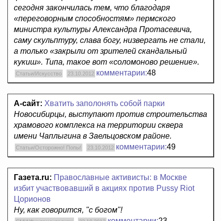
сегодня закончилась тем, что благодаря
«переговорным способностям» пермского
министра культуры Александра Протасевича,
саму скульптуру, слава богу, низвергать не стали,
а только «закрыли от зрителей скандальный
кукиш». Типа, такое вот «соломоново решение».
комментарии:
48
Статьи/Искусство
23.10.2012
А-сайт:
Хватить заполонять собой парки
Новосибирцы, выступают против строительства
храмового комплекса на территории сквера
имени Чаплыгина в Заельцовском районе.
комментарии:
49
Статьи/Осторожно! Попы!
23.10.2012
Газета.ru:
Православные активисты: в Москве
избит участвовавший в акциях против Pussy Riot
Цорионов
Ну, как говорится, "с богом"!
комментарии:
23