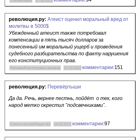
Статьи/Наука
17.10.2012
революция.ру:
Атеист оценил моральный вред от
молитвы в 5000$
Убежденный атеист также потребовал
компенсации в пять тысяч долларов за
понесенный им моральный ущерб и проведения
судебного разбирательства по факту нарушения
его конституционных прав.
комментарии:
151
Реплики/Конституция и религии
14.10.2012
революция.ру:
Перевёртыши
Да да. Речь, вернее пестнь, пойдёт о тех, кого
народ метко окрестил "подсвечниками".
комментарии:
97
Стихи и песни/Общество
14.10.2012