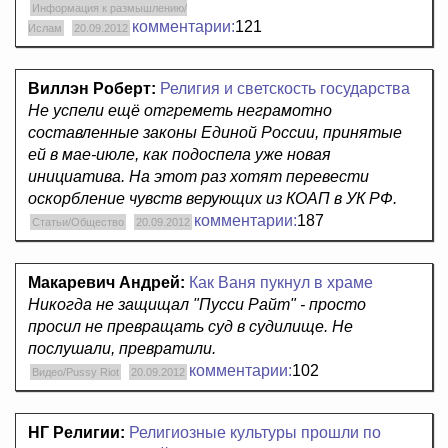
Информация к размышлению/
комментарии:
121
Ислам
20.09.2012
Виллэн Роберт:
Религия и светскость государства
Не успели ещё отгреметь неграмотно
составленные законы Единой России, принятые
ей в мае-июле, как подоспела уже новая
инициатива. На этот раз хотят перевести
оскорбление чувств верующих из КОАП в УК РФ.
комментарии:
187
Статьи/Общество
20.09.2012
Макаревич Андрей:
Как Ваня пукнул в храме
Никогда не защищал "Пусси Райт" - просто
просил не превращать суд в судилище. Не
послушали, превратили.
комментарии:
102
Видео/Pussy Riot
20.09.2012
НГ Религии:
Религиозные культуры прошли по