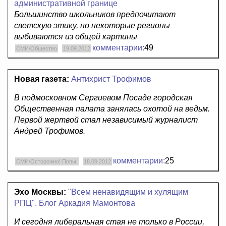
административной границе
Большинство школьников предпочитают
светскую этику, но некоторые регионы
выбиваются из общей картины
комментарии:
49
СМИ/Общество
19.09.2012
Новая газета:
Антихрист Трофимов
В подмосковном Сергиевом Посаде городская
Общественная палата занялась охотой на ведьм.
Первой жертвой стал независимый журналист
Андрей Трофимов.
комментарии:
25
СМИ/Осторожно! Попы!
18.09.2012
Эхо Москвы:
"Всем ненавидящим и хулящим
РПЦ". Блог Аркадия Мамонтова
И сегодня либеральная стая не только в России,