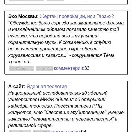
Эхо Москвы:
Жертвы провокации, или Гараж-2
"Обсуждение было гораздо занимательнее фильма
и нагляднейшим образом показало качество той
тусовки, что породила всю эту ультра-
охранительную муть. К сожалению, в студию
не запустили пролетариев мракобесия —
хоругвеносцев и казаков..." - сокрушается Тёма
Троицкий
комментарии:
33
СМИ/Общество
19.10.2012
А-сайт:
Ядерная теология
Национальный исследовательский ядерный
университет МИФИ объявил об открытии
кафедры теологии. Представители РПЦ
жалуются, что "блестяще эрудированные" ученые
зачастую "некомпетентны и невежественны" в
религиозной сфере.
комментарии:
94