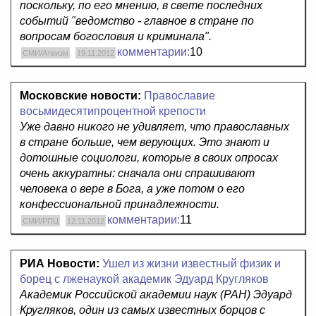
поскольку, по его мнению, в свете последних
событий "ведомство - главное в стране по
вопросам богословия и криминала".
комментарии:
10
СМИ/Атеизм
19.11.2012
Московские новости:
Православие
восьмидесятипроцентной крепости
Уже давно никого не удивляет, что православных
в стране больше, чем верующих. Это знают и
дотошные социологи, которые в своих опросах
очень аккуратны: сначала они спрашивают
человека о вере в Бога, а уже потом о его
конфессиональной принадлежности.
комментарии:
11
СМИ/РПЦ
12.11.2012
РИА Новости:
Ушел из жизни известный физик и
борец с лженаукой академик Эдуард Кругляков
Академик Российской академии наук (РАН) Эдуард
Кругляков, один из самых известных борцов с