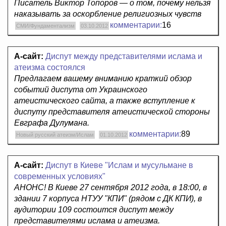
Писатель Виктор Топоров — о том, почему нельзя
наказывать за оскорбление религиозных чувств
комментарии:
16
СМИ/Фундаментализм
03.10.2012
А-сайт:
Диспут между представителями ислама и
атеизма состоялся
Предлагаем вашему вниманию краткий обзор
событий диспута от Украинского
атеистического сайта, а также вступление к
диспуту представителя атеистической стороны
Евграфа Дулумана.
комментарии:
89
Новый русский атеизм/Ислам
01.10.2012
А-сайт:
Диспут в Киеве "Ислам и мусульмане в
современных условиях"
АНОНС! В Киеве 27 сентября 2012 года, в 18:00, в
здании 7 корпуса НТУУ "КПИ" (рядом с ДК КПИ), в
аудитории 109 состоится диспут между
представителями ислама и атеизма.