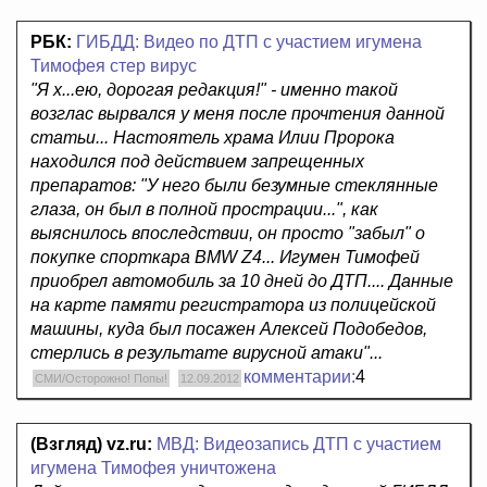
РБК:
ГИБДД: Видео по ДТП с участием игумена
Тимофея стер вирус
"Я х...ею, дорогая редакция!" - именно такой
возглас вырвался у меня после прочтения данной
статьи... Настоятель храма Илии Пророка
находился под действием запрещенных
препаратов: "У него были безумные стеклянные
глаза, он был в полной прострации...", как
выяснилось впоследствии, он просто "забыл" о
покупке спорткара BMW Z4... Игумен Тимофей
приобрел автомобиль за 10 дней до ДТП.... Данные
на карте памяти регистратора из полицейской
машины, куда был посажен Алексей Подобедов,
стерлись в результате вирусной атаки"...
комментарии:
4
СМИ/Осторожно! Попы!
12.09.2012
(Взгляд) vz.ru:
МВД: Видеозапись ДТП с участием
игумена Тимофея уничтожена