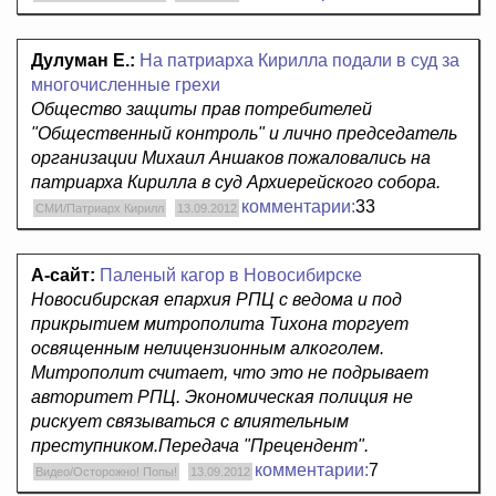
Дулуман Е.:
На патриарха Кирилла подали в суд за
многочисленные грехи
Общество защиты прав потребителей
"Общественный контроль" и лично председатель
организации Михаил Аншаков пожаловались на
патриарха Кирилла в суд Архиерейского собора.
комментарии:
33
СМИ/Патриарх Кирилл
13.09.2012
А-сайт:
Паленый кагор в Новосибирске
Новосибирская епархия РПЦ с ведома и под
прикрытием митрополита Тихона торгует
освященным нелицензионным алкоголем.
Митрополит считает, что это не подрывает
авторитет РПЦ. Экономическая полиция не
рискует связываться с влиятельным
преступником.Передача "Прецендент".
комментарии:
7
Видео/Осторожно! Попы!
13.09.2012