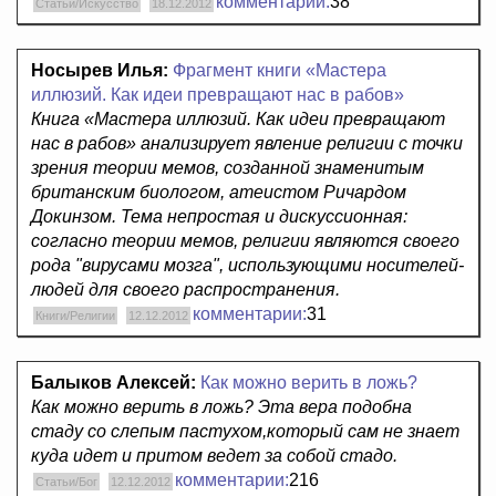
комментарии:
38
Статьи/Искусство
18.12.2012
Носырев Илья:
Фрагмент книги «Мастера
иллюзий. Как идеи превращают нас в рабов»
Книга «Мастера иллюзий. Как идеи превращают
нас в рабов» анализирует явление религии с точки
зрения теории мемов, созданной знаменитым
британским биологом, атеистом Ричардом
Докинзом. Тема непростая и дискуссионная:
согласно теории мемов, религии являются своего
рода "вирусами мозга", использующими носителей-
людей для своего распространения.
комментарии:
31
Книги/Религии
12.12.2012
Балыков Алексей:
Как можно верить в ложь?
Как можно верить в ложь? Эта вера подобна
стаду со слепым пастухом,который сам не знает
куда идет и притом ведет за собой стадо.
комментарии:
216
Статьи/Бог
12.12.2012