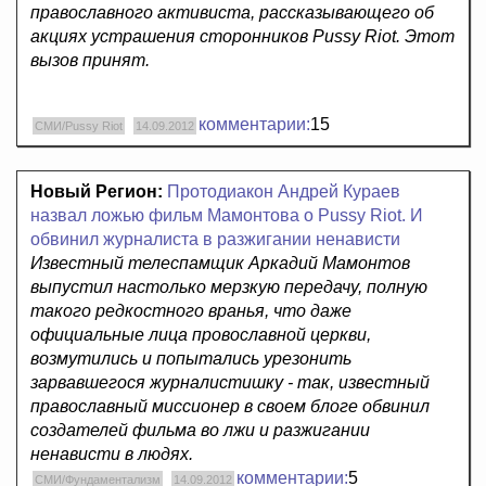
православного активиста, рассказывающего об
акциях устрашения сторонников Pussy Riot. Этот
вызов принят.
комментарии:
15
СМИ/Pussy Riot
14.09.2012
Новый Регион:
Протодиакон Андрей Кураев
назвал ложью фильм Мамонтова о Pussy Riot. И
обвинил журналиста в разжигании ненависти
Известный телеспамщик Аркадий Мамонтов
выпустил настолько мерзкую передачу, полную
такого редкостного вранья, что даже
официальные лица провославной церкви,
возмутились и попытались урезонить
зарвавшегося журналистишку - так, известный
православный миссионер в своем блоге обвинил
создателей фильма во лжи и разжигании
ненависти в людях.
комментарии:
5
СМИ/Фундаментализм
14.09.2012