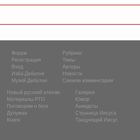
Форум
Рубрики
Регистрация
Темы
Вход
Авторы
Изба-Дебатня
Новости
Музей Дебатни
Свежие комментарии
Новый русский атеизм
Галерея
Материалы РГО
Юмор
Поговорим о боге
Анекдоты
Дулуман
Страница Иисуса
Книги
Танцующий Иисус