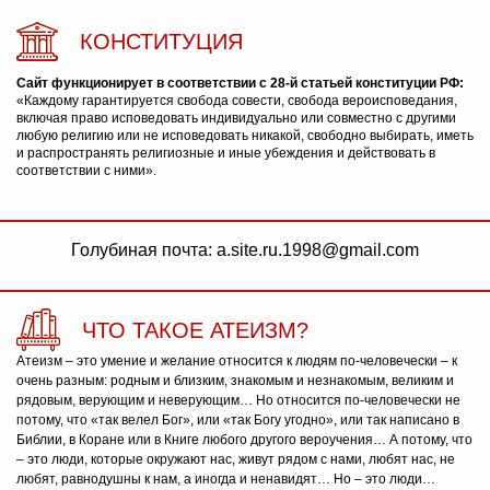
КОНСТИТУЦИЯ
Сайт функционирует в соответствии с 28-й статьей конституции РФ:
«Каждому гарантируется свобода совести, свобода вероисповедания,
включая право исповедовать индивидуально или совместно с другими
любую религию или не исповедовать никакой, свободно выбирать, иметь
и распространять религиозные и иные убеждения и действовать в
соответствии с ними».
Голубиная почта: a.site.ru.1998@gmail.com
ЧТО ТАКОЕ АТЕИЗМ?
Атеизм – это умение и желание относится к людям по-человечески – к
очень разным: родным и близким, знакомым и незнакомым, великим и
рядовым, верующим и неверующим… Но относится по-человечески не
потому, что «так велел Бог», или «так Богу угодно», или так написано в
Библии, в Коране или в Книге любого другого вероучения… А потому, что
– это люди, которые окружают нас, живут рядом с нами, любят нас, не
любят, равнодушны к нам, а иногда и ненавидят… Но – это люди…