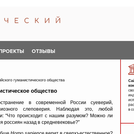
ПРОЕКТЫ
ОТЗЫВЫ
ийского гуманистического общества
Са
ко
истическое общество
св
инд
исп
странение в современной России суеверий,
ра
иозного слеповерия. Наблюдая это, любой
в с
и: “Что происходит с нашим разумом? Можно ли
я россиян назад в средневековье?”
обще
Homo sapience
верит в сверхъестественное?