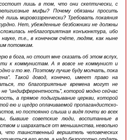
состоит лишь в том, что они скептически, с
религиозные мифы? Почему обязаны просить
ё лишь мировоззренчески? Требовать покаяния
бсурдно. Нет, убежденные безбожники не должны
 сложилась неблагоприятная конъюнктура, ибо
науке, т.е., в конечном счёте, людям, как ныне
шим потомкам.
рю в бога, но стоит мне сказать об этом вслух,
сти к коммунистам. А я вовсе не коммунист и
 одно и то же. Поэтому лучше буду молчать, пока
на”. Такой довод, конечно, имеет право на
ваться, то благоприятные времена могут не
о не “индифферентность”, которой модно сейчас
ость, а прямое подыгрывание церкви, которой
ятой ею и щедро оплачиваемой пропагандистско-
стов, но постоянно слыша и видя почти во всех
ы, бывшие советские люди, воспитанные в
инством и шарахаться от меньшинства, невольно
а, что таинственный вершитель человеческих
ротивиться его воле, а надо безропотно отдать