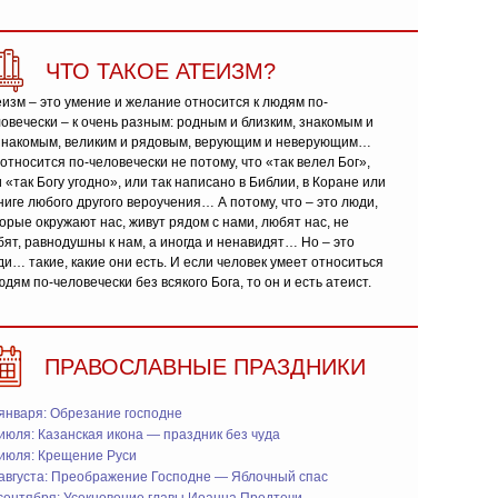
ЧТО ТАКОЕ АТЕИЗМ?
изм – это умение и желание относится к людям по-
овечески – к очень разным: родным и близким, знакомым и
знакомым, великим и рядовым, верующим и неверующим…
относится по-человечески не потому, что «так велел Бог»,
 «так Богу угодно», или так написано в Библии, в Коране или
ниге любого другого вероучения… А потому, что – это люди,
орые окружают нас, живут рядом с нами, любят нас, не
ят, равнодушны к нам, а иногда и ненавидят… Но – это
и… такие, какие они есть. И если человек умеет относиться
юдям по-человечески без всякого Бога, то он и есть атеист.
ПРАВОСЛАВНЫЕ ПРАЗДНИКИ
января: Обрезание господне
июля: Казанская икона — праздник без чуда
 июля: Крещение Руси
 августа: Преображение Господне — Яблочный спас