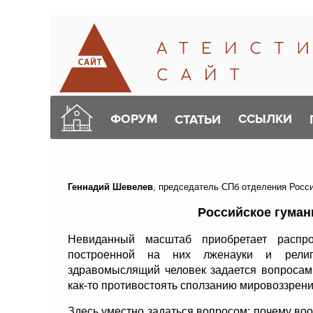
ФОРУМ
ССЫЛКИ
СТАТЬИ
Геннадий Шевелев
, председатель СПб отделения Росс
Российское гуман
Невиданный масштаб приобретает распро
построенной на них лженауки и религ
здравомыслящий человек задается вопросам
как-то противостоять сползанию мировоззрени
Здесь уместно задаться вопросом: почему во