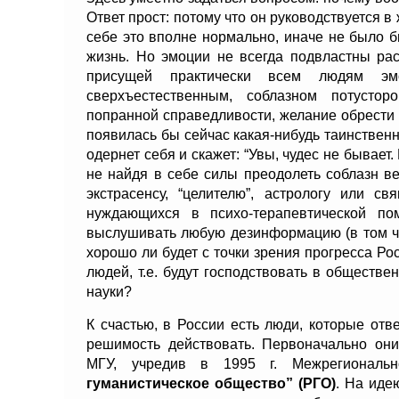
Ответ прост: потому что он руководствуется в
себе это вполне нормально, иначе не было б
жизнь. Но эмоции не всегда подвластны рас
присущей практически всем людям эм
сверхъестественным, соблазном потустор
попранной справедливости, желание обрести з
появилась бы сейчас какая-нибудь таинственн
одернет себя и скажет: “Увы, чудес не бывает
не найдя в себе силы преодолеть соблазн ве
экстрасенсу, “целителю”, астрологу или с
нуждающихся в психо-терапевтической по
выслушивать любую дезинформацию (в том чи
хорошо ли будет с точки зрения прогресса Ро
людей, т.е. будут господствовать в обществ
науки?
К счастью, в России есть люди, которые от
решимость действовать. Первоначально они
МГУ, учредив в 1995 г. Межрегиональ
гуманистическое общество” (РГО)
. На иде