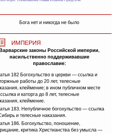
сентября: Усекновение главы Иоанна Предтечи
Бога нет и никогда не было
ИМПЕРИЯ
Варварские законы Российской империи,
насильственно поддерживавшие
православие:
атья 182 Богохульство в церкви — ссылка и
торжные работы до 20 лет, телесные
казания, клеймение; в ином публичном месте
ссылка и каторга до 8 лет, телесные
казания, клеймение.
атья 183. Непубличное богохульство — ссылка
Сибирь и телесные наказания.
атья 186. Богохульство, поношение,
рицание, критика Христианства без умысла —