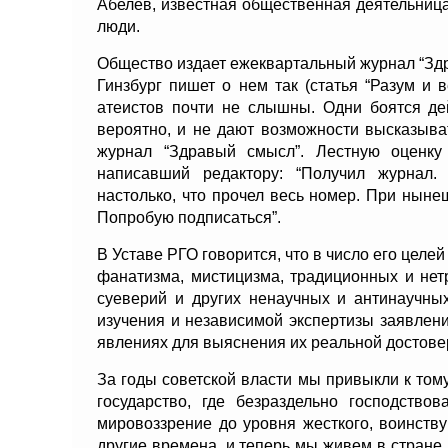
Абелев, известная общественная деятельниц
люди.
Общество издает ежеквартальный журнал “Здр
Гинзбург пишет о нем так (статья “Разум и в
атеистов почти не слышны. Одни боятся де
вероятно, и не дают возможности высказыва
журнал “Здравый смысл”. Лестную оценку
написавший редактору: “Получил журнал.
настолько, что прочел весь номер. При ныне
Попробую подписаться”.
В Уставе РГО говорится, что в число его цел
фанатизма, мистицизма, традиционных и не
суеверий и других ненаучных и антинаучных
изучения и независимой экспертизы заявлен
явлениях для выяснения их реальной достове
За годы советской власти мы привыкли к том
государство, где безраздельно господство
мировоззрение до уровня жесткого, воинств
другие времена, и теперь мы живем в стране