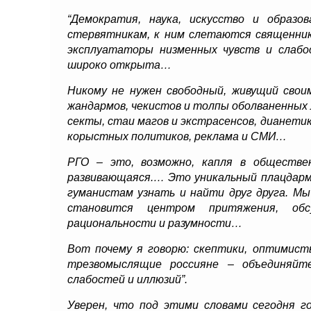
“Демократия, наука, искусство и образо
стервятникам, к ним слетаются священник
эксплуататоры низменных чувств и слабос
широко открыта…
Никому не нужен свободный, живущий своим
жандармов, чекистов и толпы оболваненных 
секты, стаи магов и экстрасенсов, дианети
корыстных политиков, реклама и СМИ…
РГО – это, возможно, капля в обществе
развивающаяся.… Это уникальный плацдарм 
гуманистам узнать и найти друг друга. Мы
становится центром притяжения, обс
рациональности и разумности…
Вот почему я говорю: скептики, оптимист
трезвомыслящие россияне – объединяйте
слабостей и иллюзий”.
Уверен, что под этими словами сегодня 