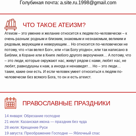
Голубиная почта: a.site.ru.1998@gmail.com
ЧТО ТАКОЕ АТЕИЗМ?
Атеизм – это умение и желание относится к людям по-человечески – к
очень разным: родным и близким, знакомым и незнакомым, великим и
рядовым, верующим и неверующим… Но относится по-человечески не
потому, что «так велел Бог», или «так Богу угодно», или так написано в
Библии, в Коране или в Книге любого другого вероучения… А потому, что
– это люди, которые окружают нас, живут рядом с нами, любят нас, не
любят, равнодушны к нам, а иногда и ненавидят… Но – это люди…
такие, какие они есть. И если человек умеет относиться к людям по-
человечески без всякого Бога, то он и есть атеист.
ПРАВОСЛАВНЫЕ ПРАЗДНИКИ
14 января: Обрезание господне
21 июля: Казанская икона — праздник без чуда
28 июля: Крещение Руси
19 августа: Преображение Господне — Яблочный спас