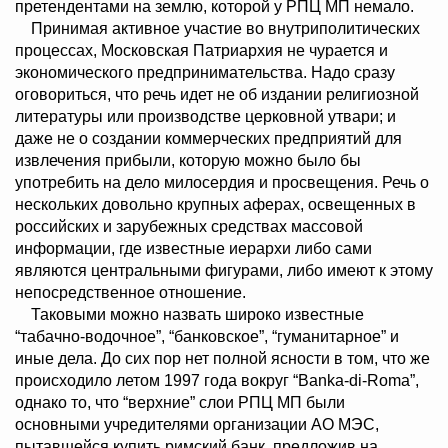
претендентами на землю, которой у РПЦ МП немало.
Принимая активное участие во внутриполитических
процессах, Московская Патриархия не чурается и
экономического предпринимательства. Надо сразу
оговориться, что речь идет не об издании религиозной
литературы или производстве церковной утвари; и
даже не о создании коммерческих предприятий для
извлечения прибыли, которую можно было бы
употребить на дело милосердия и просвещения. Речь о
нескольких довольно крупных аферах, освещенных в
российских и зарубежных средствах массовой
информации, где известные иерархи либо сами
являются центральными фигурами, либо имеют к этому
непосредственное отношение.
Таковыми можно назвать широко известные
“табачно-водочное”, “банковское”, “гуманитарное” и
иные дела. До сих пор нет полной ясности в том, что же
происходило летом 1997 года вокруг “Banka-di-Roma”,
однако то, что “верхние” слои РПЦ МП были
основными учредителями организации АО МЭС,
пытавшейся купить римский банк, предложив на