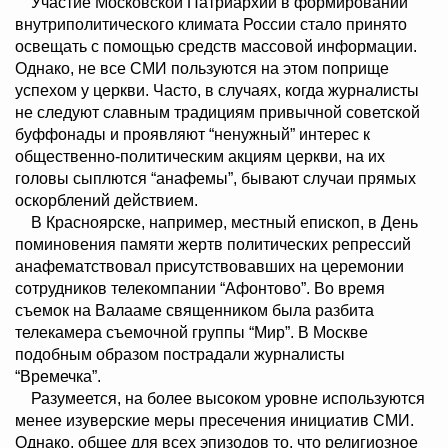
Участие Московской Патриархии в формировании
внутриполитического климата России стало принято
освещать с помощью средств массовой информации.
Однако, не все СМИ пользуются на этом поприще
успехом у церкви. Часто, в случаях, когда журналисты
не следуют славным традициям привычной советской
буффонады и проявляют “ненужный” интерес к
общественно-политическим акциям церкви, на их
головы сыплются “анафемы”, бывают случаи прямых
оскорблений действием.
В Красноярске, например, местный епископ, в День
поминовения памяти жертв политических репрессий
анафематствовал присутствовавших на церемонии
сотрудников телекомпании “Афонтово”. Во время
съемок на Валааме священником была разбита
телекамера съемочной группы “Мир”. В Москве
подобным образом пострадали журналисты
“Времечка”.
Разумеется, на более высоком уровне используются
менее изуверские меры пресечения инициатив СМИ.
Однако, общее для всех эпизодов то, что религиозное