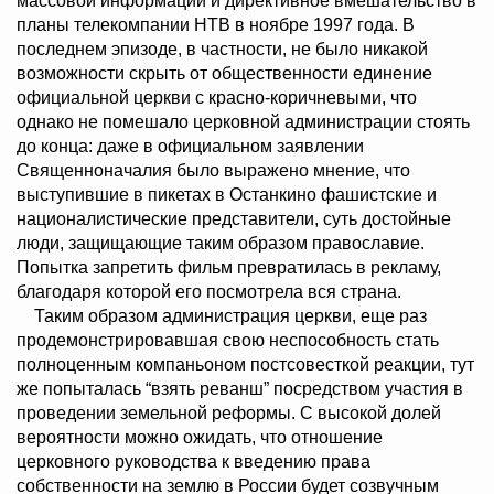
массовой информации и директивное вмешательство в
планы телекомпании НТВ в ноябре 1997 года. В
последнем эпизоде, в частности, не было никакой
возможности скрыть от общественности единение
официальной церкви с красно-коричневыми, что
однако не помешало церковной администрации стоять
до конца: даже в официальном заявлении
Священноначалия было выражено мнение, что
выступившие в пикетах в Останкино фашистские и
националистические представители, суть достойные
люди, защищающие таким образом православие.
Попытка запретить фильм превратилась в рекламу,
благодаря которой его посмотрела вся страна.
Таким образом администрация церкви, еще раз
продемонстрировавшая свою неспособность стать
полноценным компаньоном постсовесткой реакции, тут
же попыталась “взять реванш” посредством участия в
проведении земельной реформы. С высокой долей
вероятности можно ожидать, что отношение
церковного руководства к введению права
собственности на землю в России будет созвучным