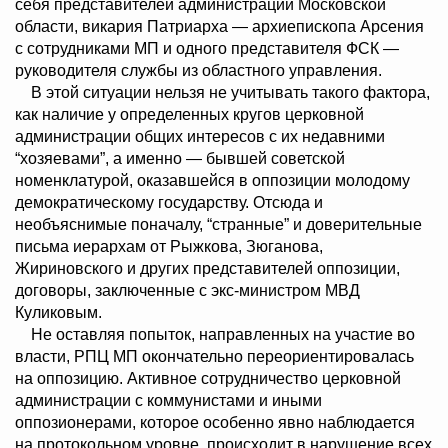
себя представителей администрации Московской
области, викария Патриарха — архиепископа Арсения
с сотрудниками МП и одного представителя ФСК —
руководителя службы из областного управления.
В этой ситуации нельзя не учитывать такого фактора,
как наличие у определенных кругов церковной
администрации общих интересов с их недавними
“хозяевами”, а именно — бывшей советской
номенклатурой, оказавшейся в оппозиции молодому
демократическому государству. Отсюда и
необъяснимые поначалу, “странные” и доверительные
письма иерархам от Рыжкова, Зюганова,
Жириновского и других представителей оппозиции,
договоры, заключенные с экс-министром МВД
Куликовым.
Не оставляя попыток, направленных на участие во
власти, РПЦ МП окончательно переориентировалась
на оппозицию. Активное сотрудничество церковной
администрации с коммунистами и иными
оппозионерами, которое особенно явно наблюдается
на протокольном уровне, происходит в нарушение всех