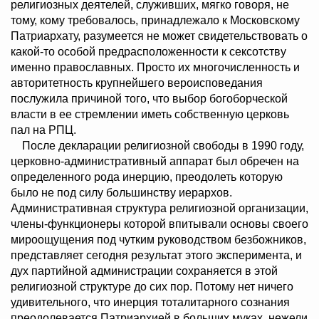
религиозных деятелей, служивших, мягко говоря, не
тому, кому требовалось, принадлежало к Московскому
Патриархату, разумеется не может свидетельствовать о
какой-то особой предрасположенности к сексотству
именно православных. Просто их многочисленность и
авторитетность крупнейшего вероисповедания
послужила причиной того, что выбор богоборческой
власти в ее стремлении иметь собственную церковь
пал на РПЦ.
После декларации религиозной свободы в 1990 году,
церковно-административный аппарат был обречен на
определенного рода инерцию, преодолеть которую
было не под силу большинству иерархов.
Административная структура религиозной организации,
члены-функционеры которой впитывали основы своего
мироощущения под чутким руководством безбожников,
представляет сегодня результат этого эксперимента, и
дух партийной администрации сохраняется в этой
религиозной структуре до сих пор. Потому нет ничего
удивительного, что инерция тоталитарного сознания
преодолевается Патриархией в больших муках, нежели