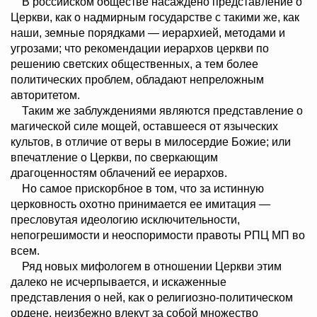
В российском обществе насаждено представление о
Церкви, как о надмирным государстве с такими же, как
наши, земные порядками — иерархией, методами и
угрозами; что рекомендации иерархов церкви по
решению светских общественных, а тем более
политических проблем, обладают непреложным
авторитетом.
Таким же заблуждениями являются представление о
магической силе мощей, оставшееся от языческих
культов, в отличие от веры в милосердие Божие; или
впечатление о Церкви, по сверкающим
драгоценностям облачений ее иерархов.
Но самое прискорбное в том, что за истинную
церковность охотно принимается ее имитация —
пресловутая идеологию исключительности,
непогрешимости и неоспоримости правоты РПЦ МП во
всем.
Ряд новых мифологем в отношении Церкви этим
далеко не исчерпывается, и искаженные
представления о ней, как о религиозно-политическом
ордене, неизбежно влекут за собой множество