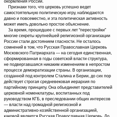
окормления России.
Признаки того, что церковь успешно ведет
самостоятельную политическую игру, наблюдаются
давно и повсеместно, и эта политическая активность
может иметь довольно простое объяснение.
За время, прошедшее с первых лет “перестройки”
многие секреты крупнейшей религиозной организации
России стали достоянием гласности. Не осталось
сомнений в том, что Русская Православная Церковь
Московского Патриархата — на сегодня единственная,
сформированная в годы советской власти структура,
не подвергавшаяся никаким изменениям в непростом
процессе демократизации страны. В организации,
созданной под контролем Сталина и Берии, до сих пор
действует строгая средневековая иерархия по
партийному принципу. Она объединяет представителей
церковной номенклатуры, воспитанных под
руководством КГБ, в преследовании общих интересов
— власти над громадной религиозной и
административно-хозяйственной организацией,
каковой является Русская Православная Церковь. До