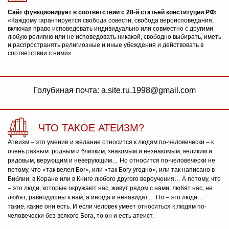
Сайт функционирует в соответствии с 28-й статьей конституции РФ:
«Каждому гарантируется свобода совести, свобода вероисповедания,
включая право исповедовать индивидуально или совместно с другими
любую религию или не исповедовать никакой, свободно выбирать, иметь
и распространять религиозные и иные убеждения и действовать в
соответствии с ними».
Голубиная почта: a.site.ru.1998@gmail.com
ЧТО ТАКОЕ АТЕИЗМ?
Атеизм – это умение и желание относится к людям по-человечески – к
очень разным: родным и близким, знакомым и незнакомым, великим и
рядовым, верующим и неверующим… Но относится по-человечески не
потому, что «так велел Бог», или «так Богу угодно», или так написано в
Библии, в Коране или в Книге любого другого вероучения… А потому, что
– это люди, которые окружают нас, живут рядом с нами, любят нас, не
любят, равнодушны к нам, а иногда и ненавидят… Но – это люди…
такие, какие они есть. И если человек умеет относиться к людям по-
человечески без всякого Бога, то он и есть атеист.