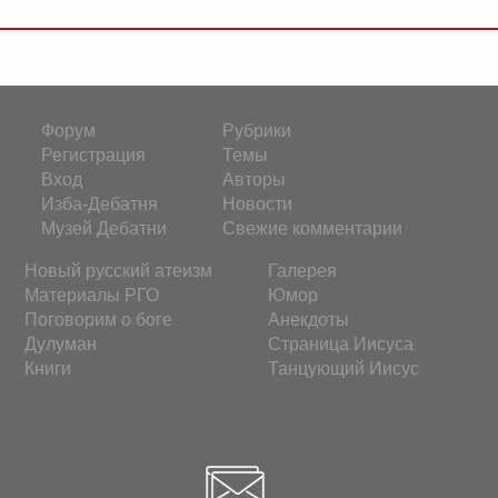
Форум
Рубрики
Регистрация
Темы
Вход
Авторы
Изба-Дебатня
Новости
Музей Дебатни
Свежие комментарии
Новый русский атеизм
Галерея
Материалы РГО
Юмор
Поговорим о боге
Анекдоты
Дулуман
Страница Иисуса
Книги
Танцующий Иисус