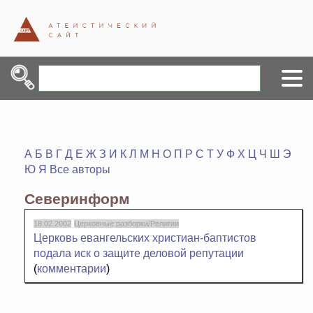
А
Б
В
Г
Д
Е
Ж
З
И
К
Л
М
Н
О
П
Р
С
Т
У
Ф
Х
Ц
Ч
Ш
Э
Ю
Я
Все авторы
Северинформ
18.02.2002
Церковные разборки/Религии
Церковь евангельских христиан-баптистов
подала иск о защите деловой репутации
(
комментарии
)