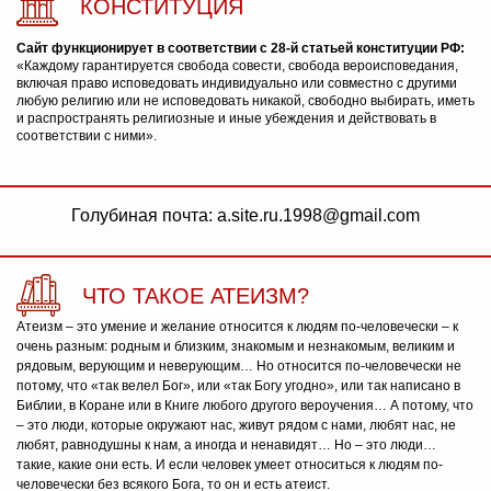
КОНСТИТУЦИЯ
Сайт функционирует в соответствии с 28-й статьей конституции РФ:
«Каждому гарантируется свобода совести, свобода вероисповедания,
включая право исповедовать индивидуально или совместно с другими
любую религию или не исповедовать никакой, свободно выбирать, иметь
и распространять религиозные и иные убеждения и действовать в
соответствии с ними».
Голубиная почта: a.site.ru.1998@gmail.com
ЧТО ТАКОЕ АТЕИЗМ?
Атеизм – это умение и желание относится к людям по-человечески – к
очень разным: родным и близким, знакомым и незнакомым, великим и
рядовым, верующим и неверующим… Но относится по-человечески не
потому, что «так велел Бог», или «так Богу угодно», или так написано в
Библии, в Коране или в Книге любого другого вероучения… А потому, что
– это люди, которые окружают нас, живут рядом с нами, любят нас, не
любят, равнодушны к нам, а иногда и ненавидят… Но – это люди…
такие, какие они есть. И если человек умеет относиться к людям по-
человечески без всякого Бога, то он и есть атеист.