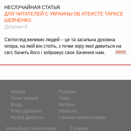
НЕСЛУЧАЙНАЯ СТАТЬЯ
ДЛЯ ЧИТАТЕЛЕЙ С УКРАИНЫ ОБ АТЕИСТЕ ТАРАСЕ
ШЕВЧЕНКО
Дулуман Е.
Світогляд великих людей – це та загальна духовна
опора, на якій він стоїть, з точки зору якої дивиться на
світ, бачить його і зображує своє бачення нам.
Форум
Рубрики
Регистрация
Темы
Вход
Авторы
Изба-Дебатня
Новости
Музей Дебатни
Свежие комментарии
Новый русский атеизм
Галерея