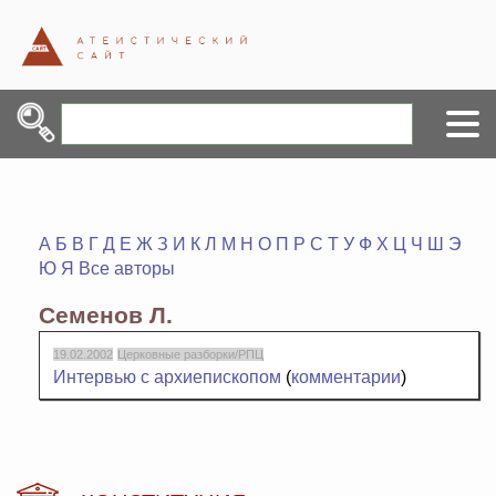
А
Б
В
Г
Д
Е
Ж
З
И
К
Л
М
Н
О
П
Р
С
Т
У
Ф
Х
Ц
Ч
Ш
Э
Ю
Я
Все авторы
Семенов Л.
19.02.2002
Церковные разборки/РПЦ
Интервью с архиепископом
(
комментарии
)