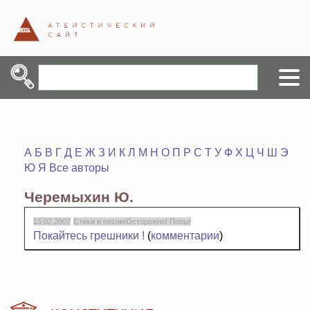
А
Б
В
Г
Д
Е
Ж
З
И
К
Л
М
Н
О
П
Р
С
Т
У
Ф
Х
Ц
Ч
Ш
Э
Ю
Я
Все авторы
Черемыхин Ю.
15.02.2007
Стихи и песни/Осторожно! Попы!
Покайтесь грешники !
(
комментарии
)