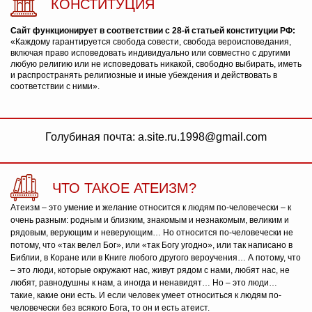
КОНСТИТУЦИЯ
Сайт функционирует в соответствии с 28-й статьей конституции РФ:
«Каждому гарантируется свобода совести, свобода вероисповедания,
включая право исповедовать индивидуально или совместно с другими
любую религию или не исповедовать никакой, свободно выбирать, иметь
и распространять религиозные и иные убеждения и действовать в
соответствии с ними».
Голубиная почта: a.site.ru.1998@gmail.com
ЧТО ТАКОЕ АТЕИЗМ?
Атеизм – это умение и желание относится к людям по-человечески – к
очень разным: родным и близким, знакомым и незнакомым, великим и
рядовым, верующим и неверующим… Но относится по-человечески не
потому, что «так велел Бог», или «так Богу угодно», или так написано в
Библии, в Коране или в Книге любого другого вероучения… А потому, что
– это люди, которые окружают нас, живут рядом с нами, любят нас, не
любят, равнодушны к нам, а иногда и ненавидят… Но – это люди…
такие, какие они есть. И если человек умеет относиться к людям по-
человечески без всякого Бога, то он и есть атеист.