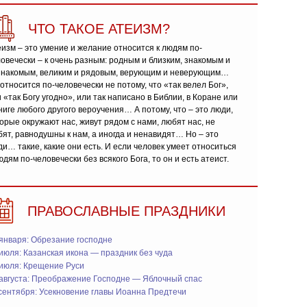
ЧТО ТАКОЕ АТЕИЗМ?
изм – это умение и желание относится к людям по-
овечески – к очень разным: родным и близким, знакомым и
знакомым, великим и рядовым, верующим и неверующим…
относится по-человечески не потому, что «так велел Бог»,
 «так Богу угодно», или так написано в Библии, в Коране или
ниге любого другого вероучения… А потому, что – это люди,
орые окружают нас, живут рядом с нами, любят нас, не
ят, равнодушны к нам, а иногда и ненавидят… Но – это
и… такие, какие они есть. И если человек умеет относиться
юдям по-человечески без всякого Бога, то он и есть атеист.
ПРАВОСЛАВНЫЕ ПРАЗДНИКИ
января: Обрезание господне
июля: Казанская икона — праздник без чуда
 июля: Крещение Руси
 августа: Преображение Господне — Яблочный спас
сентября: Усекновение главы Иоанна Предтечи