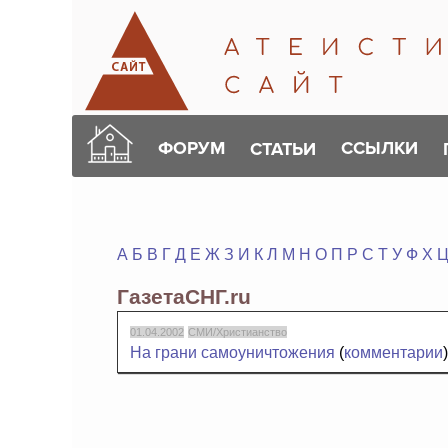
ФОРУМ
ССЫЛКИ
СТАТЬИ
А
Б
В
Г
Д
Е
Ж
З
И
К
Л
М
Н
О
П
Р
С
Т
У
Ф
Х
ГазетаСНГ.ru
01.04.2002
СМИ/Христианство
На грани самоуничтожения
(
комментарии
)