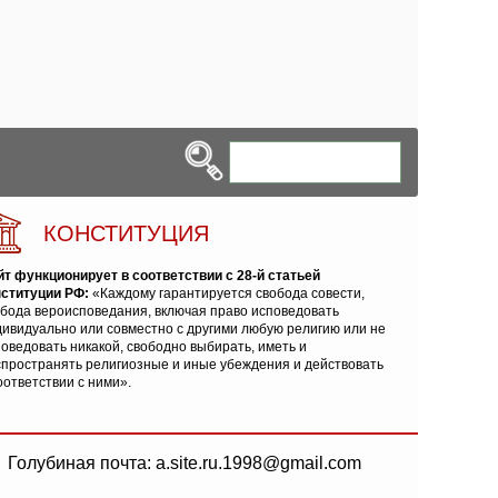
КОНСТИТУЦИЯ
йт функционирует в соответствии с 28-й статьей
нституции РФ:
«Каждому гарантируется свобода совести,
обода вероисповедания, включая право исповедовать
ивидуально или совместно с другими любую религию или не
оведовать никакой, свободно выбирать, иметь и
спространять религиозные и иные убеждения и действовать
оответствии с ними».
Голубиная почта: a.site.ru.1998@gmail.com