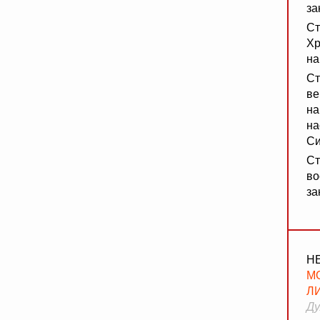
за
Ст
Хр
на
Ст
ве
на
на
Си
Ст
во
за
Н
М
Л
Ду