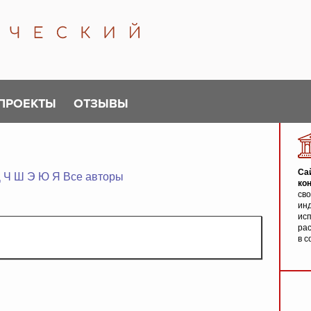
ПРОЕКТЫ
ОТЗЫВЫ
Са
Ц
Ч
Ш
Э
Ю
Я
Все авторы
ко
св
инд
исп
ра
в с