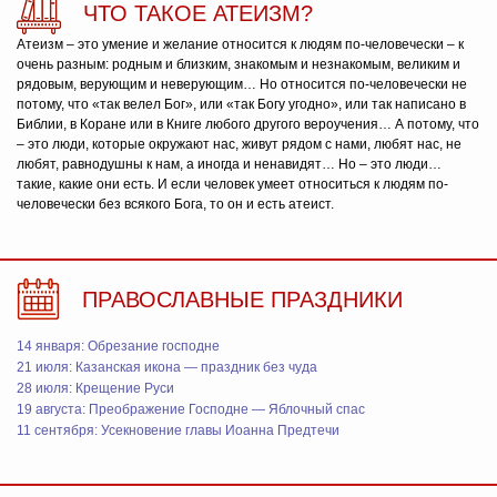
ЧТО ТАКОЕ АТЕИЗМ?
Атеизм – это умение и желание относится к людям по-человечески – к
очень разным: родным и близким, знакомым и незнакомым, великим и
рядовым, верующим и неверующим… Но относится по-человечески не
потому, что «так велел Бог», или «так Богу угодно», или так написано в
Библии, в Коране или в Книге любого другого вероучения… А потому, что
– это люди, которые окружают нас, живут рядом с нами, любят нас, не
любят, равнодушны к нам, а иногда и ненавидят… Но – это люди…
такие, какие они есть. И если человек умеет относиться к людям по-
человечески без всякого Бога, то он и есть атеист.
ПРАВОСЛАВНЫЕ ПРАЗДНИКИ
14 января: Обрезание господне
21 июля: Казанская икона — праздник без чуда
28 июля: Крещение Руси
19 августа: Преображение Господне — Яблочный спас
11 сентября: Усекновение главы Иоанна Предтечи