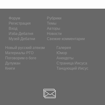
Форум
Рубрики
Регистрация
Темы
Вход
Авторы
Изба-Дебатня
Новости
Музей Дебатни
Свежие комментарии
Новый русский атеизм
Галерея
Материалы РГО
Юмор
Поговорим о боге
Анекдоты
Дулуман
Страница Иисуса
Книги
Танцующий Иисус