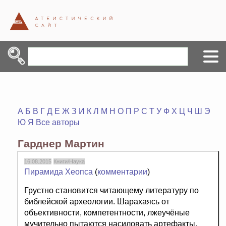
А
Б
В
Г
Д
Е
Ж
З
И
К
Л
М
Н
О
П
Р
С
Т
У
Ф
Х
Ц
Ч
Ш
Э
Ю
Я
Все авторы
Гарднер Мартин
16.08.2015
Книги/Наука
Пирамида Хеопса
(
комментарии
)
Грустно становится читающему литературу по
библейской археологии. Шарахаясь от
объективности, компетентности, лжеучёные
мучительно пытаются насиловать артефакты,