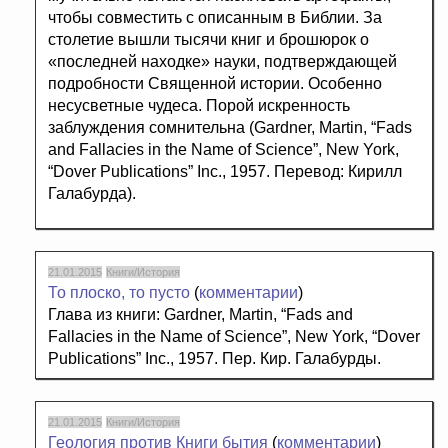
чтобы совместить с описанным в Библии. За
столетие вышли тысячи книг и брошюрок о
«последней находке» науки, подтверждающей
подробности Священной истории. Особенно
несусветные чудеса. Порой искренность
заблуждения сомнительна (Gardner, Martin, “Fads
and Fallacies in the Name of Science”, New York,
“Dover Publications” Inc., 1957. Перевод: Кирилл
Галабурда).
21.01.2015
Книги/История
То плоско, то пусто
(
комментарии
)
Глава из книги: Gardner, Martin, “Fads and
Fallacies in the Name of Science”, New York, “Dover
Publications” Inc., 1957. Пер. Кир. Галабурды.
21.01.2015
Книги/История
Геология против Книги бытия
(
комментарии
)