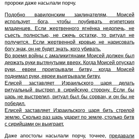
пророки даже насылали порчу.
Подобно вавилонским заклинателям, Моисей
использует бога, чтобы поубивать египетских
младенцев. Если жертвенного ягнёнка недопечь, не
съесть полностью, не сжечь остатки, то ритуал не
получится. Если жертвенной кровью не нарисовать
богу знак, он не будет знать, кого убивать.
Во время войны с амаликитянами Моисей должен был
держать руки вытянутыми вверх. Когда Моисей опускал
руки, евреи проигрывали битву, когда Моисей
поднимал руки, евреи выигрывали битву.
Елисей заставляет Израильского царя делать
ритуальный выстрел в сирийскую сторону. Если бы
царь не выстрелил, ритуал был бы сорван, и он бы не
победил.
Елисей заставляет Израильского царя бить стрелой
землю. Сколько раз царь ударит по земле, столько битв
с сирийцами он выиграет.
Даже апостолы насылали порчу, точнее,
предавали