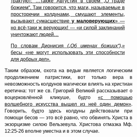
трактуют: …также Августин в своём „О граде
божием“. Там говорится, что маги, называемые в
просторечии колдунами, смущают элементы,
вызывают сумасшествие
у маловерующих
» —
но всё-таки ж верующих! — «и силой заклинаний
уничтожают людей…
По словам Дионисия
(„Об именах божиих“),»
бесы «не могут использовать эти способности
для добрых дел».
Таким образом, охота на ведьм является логическим
продолжением патристики, вот только вера в
невозможность колдунов магически влиять на христиан
еретична: тот же св. Григорий Великий рассказывает о
воцерковлённой кликуше, будто
«с помощью
волшебного искусства вышел из неё один демон»
.
Говорить, будто здесь колдуны действовали при
помощи бесов — это всё равно, что обвинять Христа в
экзорцизме силою Вельзевула. Христова отмазка Мф.
12:25-26 вполне уместна и в этом случае.