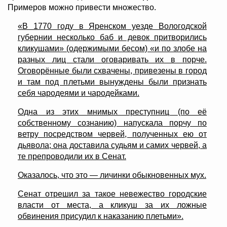
Примеров можно привести множество.
«В 1770 году в Яренском уезде Вологодской
губернии несколько баб и девок притворились
кликушами» (одержимыми бесом) «и по злобе на
разных лиц стали оговаривать их в порче.
Оговорённые были схвачены, привезены в город
и там под плетьми вынуждены были признать
себя чародеями и чародейками.
Одна из этих мнимых преступниц (по её
собственному сознанию) напускала порчу по
ветру посредством червей, полученных ею от
дьявола; она доставила судьям и самих червей, а
те препроводили их в Сенат.
Оказалось, что это — личинки обыкновенных мух.
Сенат отрешил за такое невежество городские
власти от места, а кликуш за их ложные
обвинения присудил к наказанию плетьми».