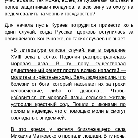
участвовать. Так может, вслед за Кураевым выставить
попов защитниками колдунов, а всю вину за охоту на
ведьм свалить на чернь и государство?
Для начала пусть Кураев потрудится привести хоть
один случай, когда Русская церковь вступилась за
обвиняемого. Конечно же, он таких случаев не знает.
«В литературе описан случай, как в середине
XVIII века в сёлах Подолии распространилась
моровая язва. В ту пору существовал
единственный рецепт против всяких напастей —
молитвы и крёстные ходы. Ведь люди верили, что
болезни от бога, который насылает их за грехи
человеческие, либо от дьявола… Чтобы
избавиться от моровой язвы, сельские жители
устроили крёстный ход. Пошли с иконами по
полям в надежде, что с помощью молитв смогут
совладать с эпидемией.
В это время у жителя близлежащего села
Михаила Матковского пропали лошади. В ту ночь,