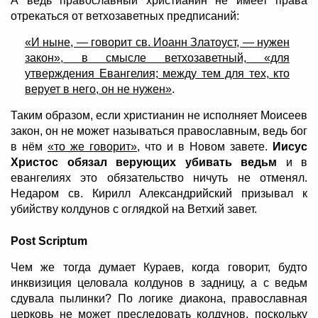
А ведь православный христианин не имеет права
отрекаться от ветхозаветных предписаний:
«И ныне, — говорит св. Иоанн Златоуст, — нужен
закон», в смысле ветхозаветный, «для
утверждения Евангелия; между тем для тех, кто
верует в него, он не нужен»
.
Таким образом, если христианин не исполняет Моисеев
закон, он не может называться православным, ведь бог
в нём
«то же говорит»
, что и в Новом завете.
Иисус
Христос обязал верующих убивать ведьм
и в
евангелиях это обязательство ничуть не отменял.
Недаром св. Кирилл Александрийский призывал к
убийству колдунов с оглядкой на Ветхий завет.
Post Scriptum
Чем же тогда думает Кураев, когда говорит, будто
инквизиция целовала колдунов в задницу, а с ведьм
сдувала пылинки? По логике диакона, православная
церковь не может преследовать колдунов, поскольку