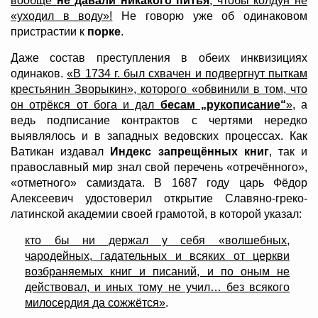
вообще
не давали никакого питья
, чтобы колдун не
«уходил в воду»!
Не говорю уже об одинаковом
пристрастии к
порке
.
Даже состав преступления в обеих инквизициях
одинаков.
«В 1734 г. был схвачен и подвергнут пыткам
крестьянин Зворыкин», которого «обвинили в том, что
он отрёкся от бога и дал
бесам „рукописание“
»
, а
ведь подписание контрактов с чертями нередко
выявлялось и в западных ведовских процессах. Как
Ватикан издавал
Индекс запрещённых книг
, так и
православный мир знал свой перечень «отречённого»,
«отметного» самиздата. В 1687 году царь Фёдор
Алексеевич удостоверил открытие Славяно-греко-
латинской академии своей грамотой, в которой указал:
кто бы ни держал у себя «волшебных,
чародейных, гадательных и всяких от церкви
возбраняемых книг и писаний, и по оным не
действовал, и иных тому не учил… без всякого
милосердия да сожжётся»
.