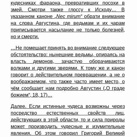
кудесниках фараона, превративших посохи в
змей. Смотри также глоссу к Исходу… В
указанном каноне
„Nec mirum“
обрати внимание
на слова Августина, где ведьмам и их чарам
приписывается насылание не только болезней,
но и смерти.
…Не помешает принять во внимание следующее
обстоятельство: нынешние ведьмы, опираясь на
власть демонов, зачастую оборачиваются
волками и другими зверями. К тому же и канон
говорит о действительном превращении, а не о
воображаемом, что также часто имеет место, о
чём сообщает нам подробно Августин („О граде
божием“, 18, 17)…
Далее. Если истинные чудеса возможны через
посредство естественных свойств лиц,
действующих в этой области, то и сила природы
может производить чудесные и изумительные
явления. Об этом говорил Григорий Великий