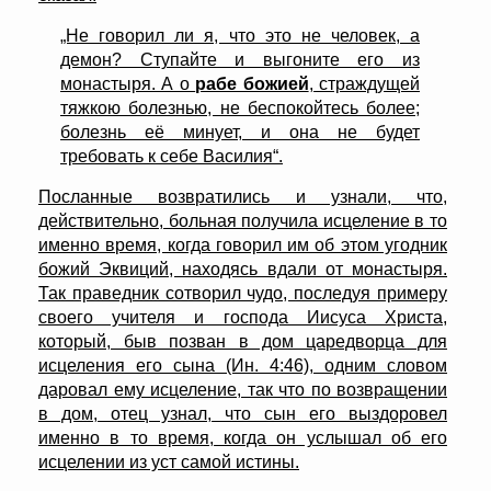
„Не говорил ли я, что это не человек, а
демон? Ступайте и выгоните его из
монастыря. А о
рабе божией
, страждущей
тяжкою болезнью, не беспокойтесь более;
болезнь её минует, и она не будет
требовать к себе Василия“.
Посланные возвратились и узнали, что,
действительно, больная получила исцеление в то
именно время, когда говорил им об этом угодник
божий Эквиций, находясь вдали от монастыря.
Так праведник сотворил чудо, последуя примеру
своего учителя и господа Иисуса Христа,
который, быв позван в дом царедворца для
исцеления его сына (Ин. 4:46), одним словом
даровал ему исцеление, так что по возвращении
в дом, отец узнал, что сын его выздоровел
именно в то время, когда он услышал об его
исцелении из уст самой истины.