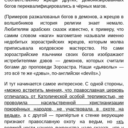
богов переквалифицировались в чёрных магов.
(Примеров разжалованья богов в демонов, а жрецов в
волшебников история религии знает немало.
Любителям арабских сказок известно, к примеру, что
самим словом «маги» магометане называли именно
недобитых зороастрийских жрецов, которым молва
приписывала колдовское мастерство. Но сами
зороастрийские язычники своих богов изображают
истребителями дэвов — демонов, которых считали
богами до проповеди Зороастра. Наши «дьяволы» —
это всё те же «дэвы», по-английски «devils».)
И тут начинается самое интересное. С одной стороны,
«можно встретить мнения, что православная церковь
отличалась от Католической особой терпимостью, не
проводила насильственной христианизации
покорённых народов, не участвовала в охоте на
ведьм»
, а с другой — припёртые к стенке верующие
признают православную охоту на ведьм, но
«къ
великой чести нашего духвенства надо сказать, что у