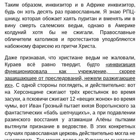
Таким образом, инквизитор и в Африке инквизитор,
будь он хоть десять раз православным. Я знаю РПЦ-
шницу, которая обожает хаять пуритан и вменять им в
вину смерть салемских ведьм, однако в Америке
колдуний хотя бы не сжигали. Православные
обличители католиков и протестантов уподобляются
набожному фарисею из притчи Христа.
Даже признавая, что христиане ведьм не жаловали,
Кураев всё равно твердит, будто
«инквизиция
функционировала как учреждение, скорее
защищающее от преследований, нежели разжигающее
их»
. С одной стороны поглядеть, и действительно: вот
на Херсонщине сжигают трёх крестьянок во время
засухи, а псковичи сжигают 12 «вещих жонок» во время
чумы, вот Иван Грозный пытает князя Воротынского за
фантастических «бабъ шепчущихъ», а при подавлении
разинского восстания у атаманши Алёны пытками
вытянули признание в ведовстве. В этих конкретных
случаях православная церковь действительно могла не