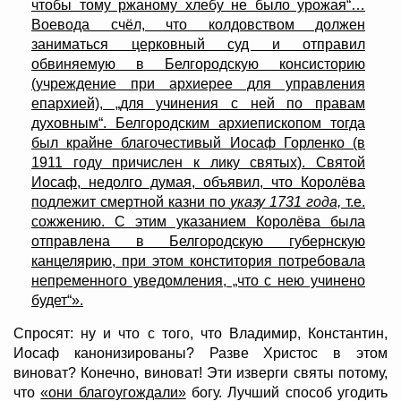
чтобы тому ржаному хлебу не было урожая“…
Воевода счёл, что колдовством должен
заниматься церковный суд и отправил
обвиняемую в Белгородскую консисторию
(учреждение при архиерее для управления
епархией), „для учинения с ней по правам
духовным“. Белгородским архиепископом тогда
был крайне благочестивый Иосаф Горленко (в
1911 году причислен к лику святых). Святой
Иосаф, недолго думая, объявил, что Королёва
подлежит смертной казни по
указу 1731 года,
т.е.
сожжению. С этим указанием Королёва была
отправлена в Белгородскую губернскую
канцелярию, при этом конститория потребовала
непременного уведомления, „что с нею учинено
будет“».
Спросят: ну и что с того, что Владимир, Константин,
Иосаф канонизированы? Разве Христос в этом
виноват? Конечно, виноват! Эти изверги святы потому,
что
«они благоугождали»
богу. Лучший способ угодить