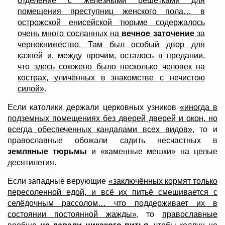
отделение с железными решётками для
помещения преступниц женского пола… в
острожской енисейской тюрьме содержалось
очень много сосланных на
вечное заточение
за
чернокнижество. Там был особый двор для
казней и, между прочим, осталось в предании,
что здесь сожжено было несколько человек на
кострах, уличённых в знакомстве с нечистою
силой»
.
Если католики держали церковных узников
«иногда в
подземных помещениях без дверей дверей и окон, но
всегда обеспеченных кандалами всех видов»
, то и
православные обожали садить несчастных в
земляные тюрьмы
и «каменные мешки» на целые
десятилетия.
Если западные верующие
«заключённых кормят только
пересоленной едой, и всё их питьё смешивается с
селёдочным рассолом… что поддерживает их в
состоянии постоянной жажды»
, то
православные