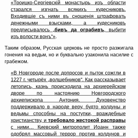
«Троицко-Сергiевскiй монастырь изъ области
старался изгнать всякихъ кудесниковъ.
Входившiе съ ними въ сношенiя штрафовать
денежными взысками, а кудесниковъ
предписывалось „
бивъ да ограбивъ
, выбити
изъ волости вонъ“»
.
Таким образом, Русская церковь не просто разжигала
гонения на ведьм, но и буквально узаконила насилие с
грабежом.
«В Новгороде после допросов и пыток сожгли в
1227 г. четырёх „волшебников“. Как рассказывает
летопись, казнь происходила на архиерейском
дворе по настоянию Новгородского
архиепископа Антония. Духовенство
поддерживало в народе веру, будто колдуны и
ведьмы способны на поступки, враждебные
христианству, и
требовало жестокой расправы
с ними… Киевский митрополит Иоанн также
одобрял массовый террор против колдунов и