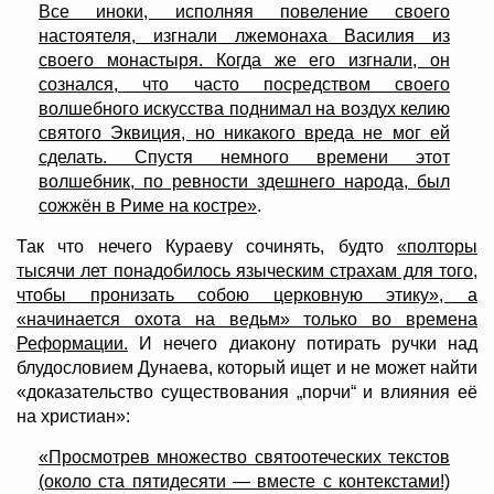
Все иноки, исполняя повеление своего
настоятеля, изгнали лжемонаха Василия из
своего монастыря. Когда же его изгнали, он
сознался, что часто посредством своего
волшебного искусства поднимал на воздух келию
святого Эквиция, но никакого вреда не мог ей
сделать. Спустя немного времени этот
волшебник, по ревности здешнего народа, был
сожжён в Риме на костре»
.
Так что нечего Кураеву сочинять, будто
«полторы
тысячи лет понадобилось языческим страхам для того,
чтобы пронизать собою церковную этику», а
«начинается охота на ведьм» только во времена
Реформации.
И нечего диакону потирать ручки над
блудословием Дунаева, который ищет и не может найти
«доказательство существования „порчи“ и влияния её
на христиан»:
«Просмотрев множество святоотеческих текстов
(около ста пятидесяти — вместе с контекстами!)