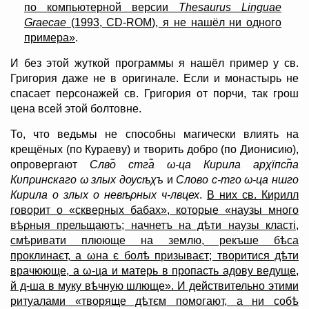
по компьютерной версии
Thesaurus Linguae
Graecae
(1993, CD-ROM), я не нашёл ни одного
примера»
.
И без этой жуткой программы я нашёл пример у св.
Григория даже не в оригинале. Если и монастырь не
спасает персонажей св. Григория от порчи, так грош
цена всей этой болтовне.
То, что ведьмы не способны магически влиять на
крещёных (по Кураеву) и творить добро (по Дионисию),
опровергают
Сл
в
о̃ ст
г
а̃ ω-ца Кирила арχїп
с
п̃а
Кυпρинскаго ω злы
х
доусѣχъ
и
Слово с-тго ω-ца ншго
Кирила о злы
х
о невѣρны
х
ч-лвце
х
.
В них св. Кирилл
говорит о «скверных бабах», которые «наузы много
вѣρныя прельщаютъ; начнетъ на дѣти наузы кластi,
смѣривати плююще на землю, рекъше бѣса
проклинає
т
, а ωна є болѣ призыває
т
; творитися дѣти
врачююще, а ω-ца и матерь в пропасть адову ведуще,
й д-ша в муку вѣчную шлюще». И действительно этими
ритуалами «творяще дѣтє
м
помогаю
т
, а ни собѣ