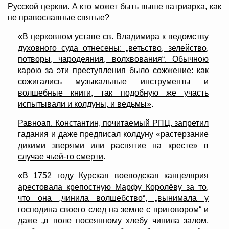
Русской церкви. А кто может быть выше патриарха, как
не православные святые?
«В церковном уставе св. Владимира к ведомству
духовного суда отнесены: „ветьство, зелейство,
потворы, чародеяния, волхвования“. Обычною
карою за эти преступления было сожжение: как
сожигались музыкальные инструменты и
волшебные книги, так подобную же участь
испытывали и колдуны, и ведьмы»
.
Равноап. Константин, почитаемый РПЦ, запретил
гадания и даже предписал колдуну «растерзание
дикими зверями или распятие на кресте» в
случае чьей-то смерти
.
«В 1752 году Курская воеводская канцелярия
арестовала крепостную Марфу Королёву за то,
что она „чинила волшебство“, „вынимала у
господина своего след на земле с приговором“ и
даже „в поле посеянному хлебу чинила залом,