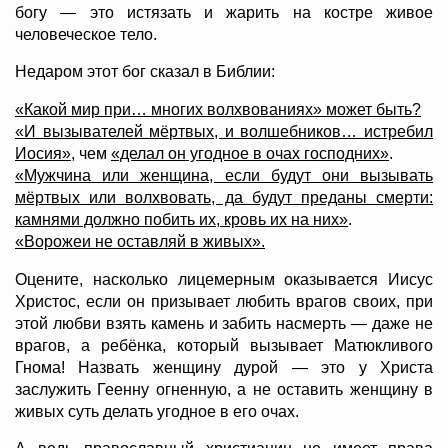
богу — это истязать и жарить на костре живое
человеческое тело.
Недаром этот бог сказал в Библии:
«Какой мир при… многих волхвованиях» может быть?
«И вызывателей мёртвых, и волшебников… истребил
Иосия»
, чем
«делал он угодное в очах господних»
.
«Мужчина или женщина, если будут они вызывать
мёртвых или волхвовать, да будут преданы смерти:
камнями должно побить их, кровь их на них»
.
«Ворожеи не оставляй в живых».
Оцените, насколько лицемерным оказывается Иисус
Христос, если он призывает любить врагов своих, при
этой любви взять камень и забить насмерть — даже не
врагов, а ребёнка, который вызывает Матюкливого
Гнома! Назвать женщину дурой — это у Христа
заслужить Геенну огненную, а не оставить женщину в
живых суть делать угодное в его очах.