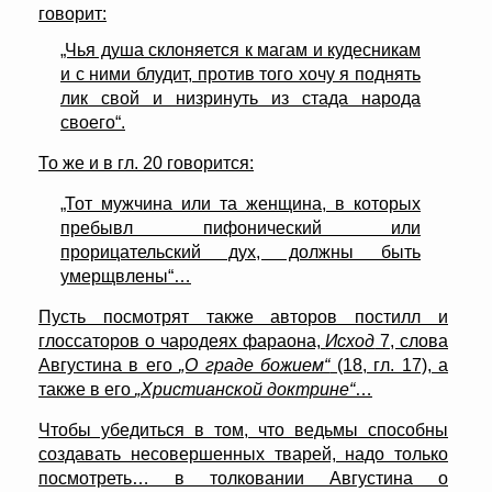
говорит:
„Чья душа склоняется к магам и кудесникам
и с ними блудит, против того хочу я поднять
лик свой и низринуть из стада народа
своего“.
То же и в гл. 20 говорится:
„Тот мужчина или та женщина, в которых
пребывл пифонический или
прорицательский дух, должны быть
умерщвлены“…
Пусть посмотрят также авторов постилл и
глоссаторов о чародеях фараона,
Исход
7, слова
Августина в его
„О граде божием“
(18, гл. 17), а
также в его
„Христианской доктрине“
…
Чтобы убедиться в том, что ведьмы способны
создавать несовершенных тварей, надо только
посмотреть… в толковании Августина о