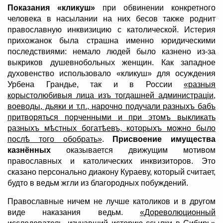
Показания «кликуш»
при обвинении конкретного
человека в насылании на них бесов также роднит
православную инквизицию с католической. Истерия
прихожанок была страшна именно юридическими
последствиями: немало людей было казнено из-за
выкриков душевнобольных женщин. Как западное
духовенство использовало «кликуш» для осуждения
Урбена Грандье, так и в России
«разныя
корыстолюбивыя лица изъ тогдашней администрацiи,
воеводы, дьяки и т.п., нарочно подучали разныхъ бабъ
притворяться порченными и при этомъ выкликать
разныхъ мѣстных богатѣевъ, которыхъ можно было
послѣ того обобрать»
.
Присвоение имущества
казнённых
оказывается движущим мотивом
православных и католических инквизиторов. Это
сказано персонально диакону Кураеву, который считает,
будто в ведьм жгли из благородных побуждений.
Православные ничем не лучше католиков и в другом
виде наказания ведьм.
«Дореволюционный