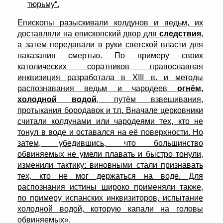
тюрьму“.
Епископы разыскивали колдунов и ведьм, их
доставляли на епископский двор для
следствия
,
а затем передавали в руки светской власти для
наказания смертью. По примеру своих
католических соратников православная
инквизиция разработала в XIII в. и методы
распознавания ведьм и чародеев
огнём,
холодной водой
, путём взвешивания,
протыкания бородавок и т.п. Вначале церковники
считали колдунами или чародеями тех, кто не
тонул в воде и оставался на её поверхности. Но
затем, убедившись, что большинство
обвиняемых не умели плавать и быстро тонули,
изменили тактику: виновными стали признавать
тех, кто не мог держаться на воде. Для
распознания истины широко применяли также,
по примеру испанских инквизиторов, испытание
холодной водой, которую капали на головы
обвиняемых»
.