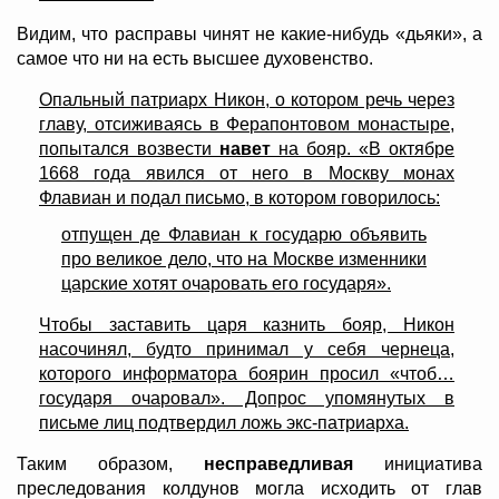
Видим, что расправы чинят не какие-нибудь «дьяки», а
самое что ни на есть высшее духовенство.
Опальный патриарх Никон, о котором речь через
главу, отсиживаясь в Ферапонтовом монастыре,
попытался возвести
навет
на бояр. «В октябре
1668 года явился от него в Москву монах
Флавиан и подал письмо, в котором говорилось:
отпущен де Флавиан к государю объявить
про великое дело, что на Москве изменники
царские хотят очаровать его государя».
Чтобы заставить царя казнить бояр, Никон
насочинял, будто принимал у себя чернеца,
которого информатора боярин просил «чтоб…
государя очаровал». Допрос упомянутых в
письме лиц подтвердил ложь экс-патриарха.
Таким образом,
несправедливая
инициатива
преследования колдунов могла исходить от глав