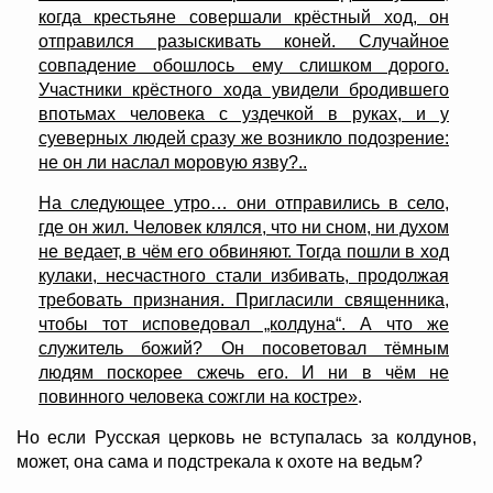
когда крестьяне совершали крёстный ход, он
отправился разыскивать коней. Случайное
совпадение обошлось ему слишком дорого.
Участники крёстного хода увидели бродившего
впотьмах человека с уздечкой в руках, и у
суеверных людей сразу же возникло подозрение:
не он ли наслал моровую язву?..
На следующее утро… они отправились в село,
где он жил. Человек клялся, что ни сном, ни духом
не ведает, в чём его обвиняют. Тогда пошли в ход
кулаки, несчастного стали избивать, продолжая
требовать признания. Пригласили священника,
чтобы тот исповедовал „колдуна“. А что же
служитель божий? Он посоветовал тёмным
людям поскорее сжечь его. И ни в чём не
повинного человека сожгли на костре»
.
Но если Русская церковь не вступалась за колдунов,
может, она сама и подстрекала к охоте на ведьм?