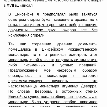
исследователь, изучавший историю ссылки в Сибирь»
в XVII в., «писал:
В Енисейске я предполагал было заняться
осмотром старых бумаг тамошнего архива, но к
сожалению узнал, что древние столбцы и прочие
документы после двух пожаров все без
исключения сгорели.
Так как сгоревшие древние документы
помещались в Енисейском Рождественском
монастыре, то я и решился осмотреть этот
монастырь, с той мыслью, не узнать ли там каких-
либо письменных и устных преданий.
Предположение моё некоторым образом
оправдалось: в монастыре я встретил
презамечательную личность — это
настоятельница монастыря игуменья Деворра.
По словам Деворры, в острожных стенах
Енисейска существовала обширная тюрьма… а в
монастыре было устроено особое тюремное