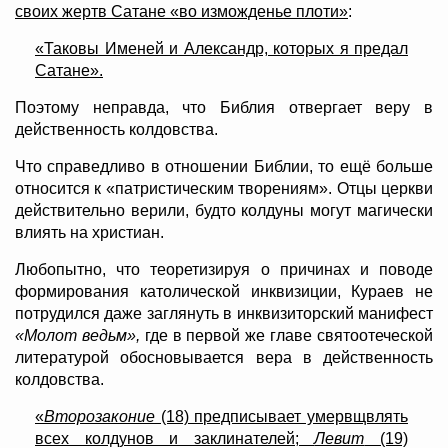
своих жертв Сатане «во изможденье плоти»
:
«Таковы Именей и Александр, которых я предал
Сатане».
Поэтому неправда, что Библия отвергает веру в
действенность колдовства.
Что справедливо в отношении Библии, то ещё больше
относится к «патристическим творениям». Отцы церкви
действительно верили, будто колдуны могут магически
влиять на христиан.
Любопытно, что теоретизируя о причинах и поводе
формирования католической инквизиции, Кураев не
потрудился даже заглянуть в инквизиторский манифест
«Молот ведьм»,
где в первой же главе святоотеческой
литературой обосновывается вера в действенность
колдовства.
«
Второзаконие
(18) предписывает умервщвлять
всех колдунов и заклинателей;
Левит
(19)