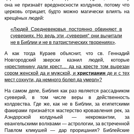
она не признаёт вредоносности колдунов, потому что
церковь отрицает, будто можно магически влиять на
крещёных людей:
«Людей Средневековья постоянно обвиняют в
суевериях. Но ведь эти „суеверия“ они вычитали
не в Библии и не в патристических творениях»
.
А как тогда Кураев объяснит, что св. Геннадий
Новгородский зверски казнил людей, которые
«крестиянину дали крест… да на кресте том вырезан
сором женской да и мужской, и
христианин
де и с тех
мест сохнути, да немного болел да умерл»?
На самом деле, Библия как раз является рассадником
суеверий, в том числе веры в действенность
колдовства. Где же, как не в Библии, за египетскими
факирами признаётся мастерство кровавления рек, за
Аэндорской колдуньей — некромантии, за
евангельскими волхвами — астрологии, за встреченной
Павлом кликушей — дар прорицания? Библейские