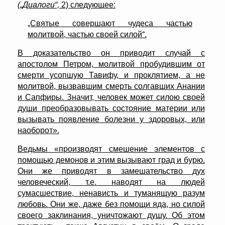
(„Диалоги“,
2) следующее:
„Святые совершают чудеса частью
молитвой, частью своей силой“.
В доказательство он приводит случай с
апостолом Петром, молитвой пробудившим от
смерти усопшую Тавифу, и проклятием, а не
молитвой, вызвавшим смерть солгавших Анании
и Сапфиры. Значит, человек может силою своей
души преобразовывать состояние материи или
вызывать появление болезни у здоровых, или
наоборот».
Ведьмы «производят смешение элементов с
помощью демонов и этим вызывают град и бурю.
Они же приводят в замешательство дух
человеческий, т.е. наводят на людей
сумасшествие, ненависть и туманящую разум
любовь. Они же, даже без помощи яда, но силой
своего заклинания, уничтожают душу. Об этом