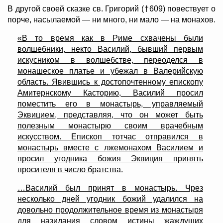
В другой своей сказке св. Григорий (†609) повествует о
порче, насылаемой — ни много, ни мало — на монахов.
«В то время как в Риме схвачены были
волшебники, некто Василий, бывший первым
искусником в волшебстве, переоделся в
монашеское платье и убежал в Валерийскую
область. Явившись к достопочтенному епископу
Амитернскому Касторию, Василий просил
поместить его в монастырь, управляемый
Эквицием, представляя, что он может быть
полезным монастырю своим врачебным
искусством. Епископ тотчас отправился в
монастырь вместе с лжемонахом Василием и
просил угодника божия Эквиция принять
просителя в число братства.
…Василий был принят в монастырь. Чрез
несколько дней угодник божий удалился на
довольно продолжительное время из монастыря
для назидания словом истины жаждущих