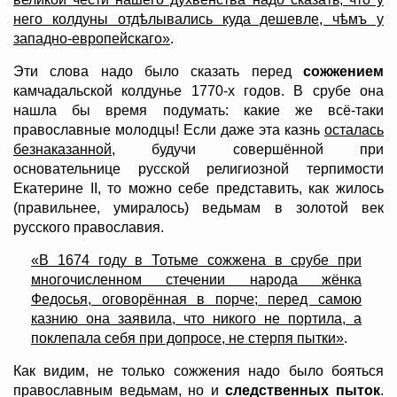
него колдуны отдѣлывались куда дешевле, чѣмъ у
западно-европейскаго»
.
Эти слова надо было сказать перед
сожжением
камчадальской колдунье 1770-х годов. В срубе она
нашла бы время подумать: какие же всё-таки
православные молодцы! Если даже эта казнь
осталась
безнаказанной
, будучи совершённой при
основательнице русской религиозной терпимости
Екатерине II, то можно себе представить, как жилось
(правильнее, умиралось) ведьмам в золотой век
русского православия.
«В 1674 году в Тотьме сожжена в срубе при
многочисленном стечении народа жёнка
Федосья, оговорённая в порче; перед самою
казнию она заявила, что никого не портила, а
поклепала себя при допросе, не стерпя пытки»
.
Как видим, не только сожжения надо было бояться
православным ведьмам, но и
следственных пыток
.