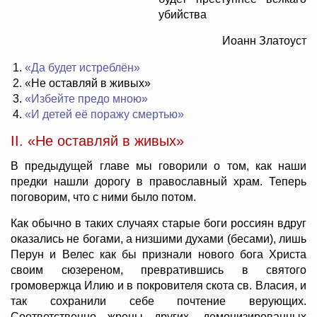
убийства
Иоанн Златоуст
«Да будет истреблён»
«Не оставляй в живых»
«Избейте предо мною»
«И детей её поражу смертью»
II. «Не оставляй в живых»
В предыдущей главе мы говорили о том, как наши
предки нашли дорогу в православный храм. Теперь
поговорим, что с ними было потом.
Как обычно в таких случаях старые боги россиян вдруг
оказались не богами, а низшими духами (бесами), лишь
Перун и Велес как бы признали нового бога Христа
своим сюзереном, превратившись в святого
громовержца Илию и в покровителя скота св. Власия, и
так сохранили себе почтение верующих.
Соответственно жрецы других, демонизированных