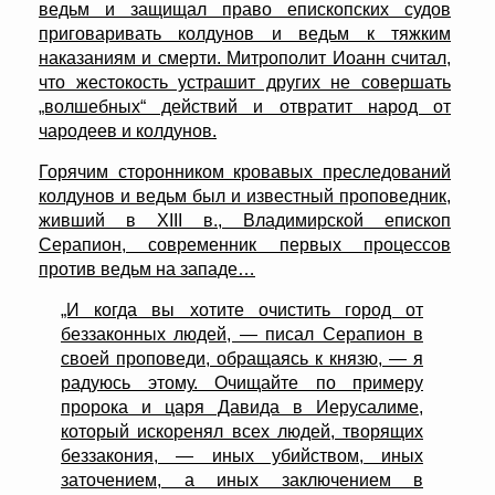
ведьм и защищал право епископских судов
приговаривать колдунов и ведьм к тяжким
наказаниям и смерти. Митрополит Иоанн считал,
что жестокость устрашит других не совершать
„волшебных“ действий и отвратит народ от
чародеев и колдунов.
Горячим сторонником кровавых преследований
колдунов и ведьм был и известный проповедник,
живший в XIII в., Владимирской епископ
Серапион, современник первых процессов
против ведьм на западе…
„И когда вы хотите очистить город от
беззаконных людей, — писал Серапион в
своей проповеди, обращаясь к князю, — я
радуюсь этому. Очищайте по примеру
пророка и царя Давида в Иерусалиме,
который искоренял всех людей, творящих
беззакония, — иных убийством, иных
заточением, а иных заключением в