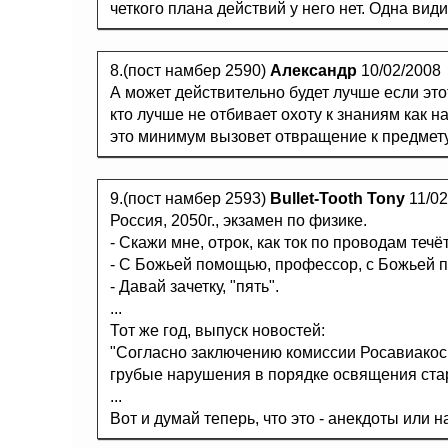
четкого плана действий у него нет. Одна вид
8.(пост намбер 2590)
Александр
10/02/2008
А может действительно будет лучше если это
кто лучше не отбивает охоту к знаниям как на
это минимум вызовет отвращение к предмету,
9.(пост намбер 2593)
Bullet-Tooth Tony
11/02
Россия, 2050г., экзамен по физике.
- Скажи мне, отрок, как ток по проводам течё
- С Божьей помощью, профессор, с Божьей 
- Давай зачетку, "пять".
...
Тот же год, выпуск новостей:
"Согласно заключению комиссии Росавиакос
грубые нарушения в порядке освящения ста
...
Вот и думай теперь, что это - анекдоты или