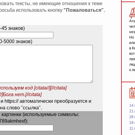
иковать тексты, не имеющие отношения к теме
 просьба использовать кнопку
"Пожаловаться"
,
Ате
чел
-45 знаков)
не
Но 
-5000 знаков)
или
в К
кот
люб
люд
к л
спользуем код
[citata//][//citata]
/]Бога нет.[//citata]
 и https:// автоматически преобразуется и
14 
на слово "ссылка".
21 
 картинки (используемые символы:
28
789akmhexf):
19
11 