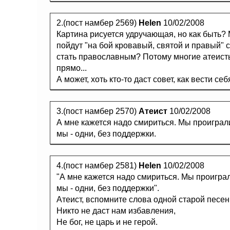
2.(пост намбер 2569)
Helen
10/02/2008
Картина рисуется удручающая, но как быть? 
пойдут "на бой кровавый, святой и правый" 
стать православным? Потому многие атеисты
прямо...
А может, хоть кто-то даст совет, как вести с
3.(пост намбер 2570)
Атеист
10/02/2008
А мне кажется надо смириться. Мы проиграли
мы - одни, без поддержки.
4.(пост намбер 2581)
Helen
10/02/2008
"А мне кажется надо смириться. Мы проиграл
мы - одни, без поддержки".
Атеист, вспомните слова одной старой песен
Никто не даст нам избавления,
Не бог, не царь и не герой.