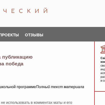
ПРОЕКТЫ
ОТЗЫВЫ
а публикацию
Са
ко
ва победа
св
инд
исп
ра
в с
школьной программе
Полный текст материала
 не использовать в комментах маты и его