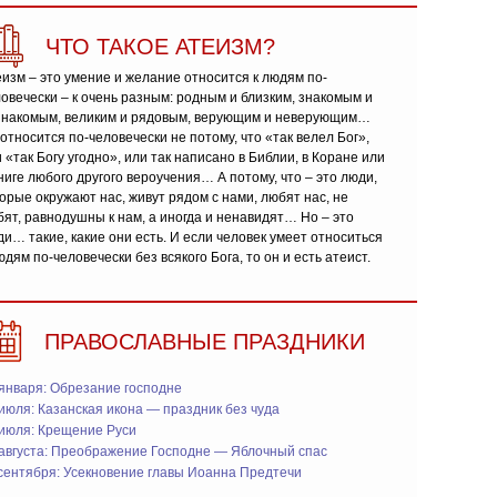
ЧТО ТАКОЕ АТЕИЗМ?
изм – это умение и желание относится к людям по-
овечески – к очень разным: родным и близким, знакомым и
знакомым, великим и рядовым, верующим и неверующим…
относится по-человечески не потому, что «так велел Бог»,
 «так Богу угодно», или так написано в Библии, в Коране или
ниге любого другого вероучения… А потому, что – это люди,
орые окружают нас, живут рядом с нами, любят нас, не
ят, равнодушны к нам, а иногда и ненавидят… Но – это
и… такие, какие они есть. И если человек умеет относиться
юдям по-человечески без всякого Бога, то он и есть атеист.
ПРАВОСЛАВНЫЕ ПРАЗДНИКИ
января: Обрезание господне
июля: Казанская икона — праздник без чуда
 июля: Крещение Руси
 августа: Преображение Господне — Яблочный спас
сентября: Усекновение главы Иоанна Предтечи