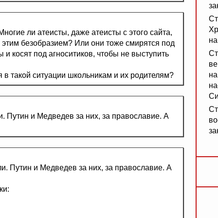
за
Ст
Хр
Многие ли атеисты, даже атеисты с этого сайта,
на
с этим безобразием? Или они тоже смирятся под
Ст
 и косят под агноситиков, чтобы не выступить
ве
на
ебя в такой ситуации школьникам и их родителям?
на
Си
Ст
. Путин и Медведев за них, за православие. А
во
за
и. Путин и Медведев за них, за православие. А
ки: