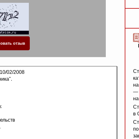
Ст
10/02/2008
ка
ика".
на
— 
на
.
Ст
в 
ельств
Ст
.
по
за