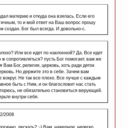
дал материю и откуда она взялась. Если его
гичным, то и мой ответ на Ваш вопрос прошу
м создан. Бог был всегда. И довольно-с.
плохо? Или все идет по наклонной? Да. Все идет
го ж сопротивляться? пусть Бог помогает. вам же
 Вам Бог, религия, церковь, хоть ради деток
ерковь. Но держите это в себе. Зачем вам
 вокруг. Не так все плохо. Все лучше с каждым
авное быть с Ним, и он благословит нас стать
торюсь, не обязательно становиться верующей.
ерьте внутри себя.
2/2008
огично, дескать? :-) Вам, наверное, нелегко