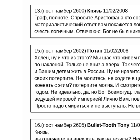
13.(пост намбер 2600)
Князь
11/02/2008
Граф, полноте. Спросите Аристофана кто соз
материалистический ответ вам покажется ло
счесть логичным. Отвечаю-с: Бог не был нике
15.(пост намбер 2602)
Потап
11/02/2008
Хелен, ну и что из этого? Мы щас что живем 
по наклоной. Только не вниз а вверх. Так че
и Вашим детям жить в России. Ну не нравится
своих потерпите. Не молитесь, не ходите в ц
воевать с этим? потерпите молча. И смотрите
годом. Не идеально, да. но Бог Всемогущ. гл
ведущей мировой империей! Лично Вам, пов
Просто надо смириться и не выступать. Не в
16.(пост намбер 2605)
Bullet-Tooth Tony
11/0
Князь,
вы отвечаете на анекдоты как на тезисы? Нел