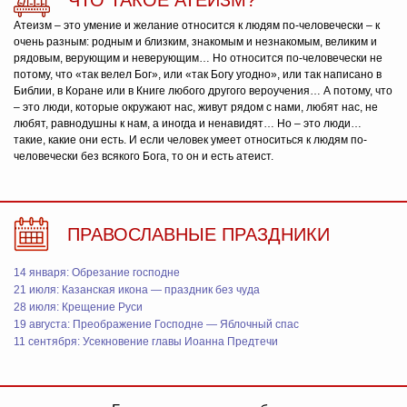
Атеизм – это умение и желание относится к людям по-человечески – к
очень разным: родным и близким, знакомым и незнакомым, великим и
рядовым, верующим и неверующим… Но относится по-человечески не
потому, что «так велел Бог», или «так Богу угодно», или так написано в
Библии, в Коране или в Книге любого другого вероучения… А потому, что
– это люди, которые окружают нас, живут рядом с нами, любят нас, не
любят, равнодушны к нам, а иногда и ненавидят… Но – это люди…
такие, какие они есть. И если человек умеет относиться к людям по-
человечески без всякого Бога, то он и есть атеист.
ПРАВОСЛАВНЫЕ ПРАЗДНИКИ
14 января: Обрезание господне
21 июля: Казанская икона — праздник без чуда
28 июля: Крещение Руси
19 августа: Преображение Господне — Яблочный спас
11 сентября: Усекновение главы Иоанна Предтечи