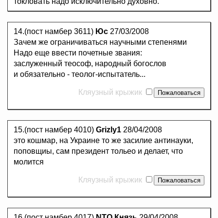
токловать надо исключительно духовно.
14.(пост намбер 3611)
Юс
27/03/2008
Зачем же ограничиваться научными степенями
Надо еще ввести почетные звания:
заслуженный теософ, народный богослов
и обязательно - теолог-испытатель...
Кляузный крыжик
15.(пост намбер 4010)
Grizly1
28/04/2008
это кошмар, на Украине то же засилие антинауки,
поповщиы, сам президент тольео и делает, что
молится
Кляузный крыжик
16.(пост намбер 4017)
NTO Князь
29/04/2008