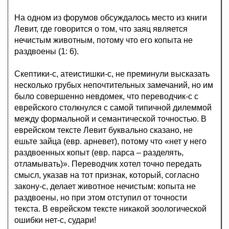
На одном из форумов обсуждалось место из книги
Левит, где говорится о том, что заяц является
нечистым животным, потому что его копыта не
раздвоены (1: 6).
Скептики-с, атеистишки-с, не преминули высказать
несколько грубых непочтительных замечаний, но им
было совершенно невдомек, что переводчик-с с
еврейского столкнулся с самой типичной дилеммой
между формальной и семантической точностью. В
еврейском тексте Левит буквально сказано, не
ешьте зайца (евр. арневет), потому что «нет у него
раздвоенных копыт (евр. парса – разделять,
отламывать)». Переводчик хотел точно передать
смысл, указав на тот признак, который, согласно
закону-с, делает животное нечистым: копыта не
раздвоены, но при этом отступил от точности
текста. В еврейском тексте никакой зоологической
ошибки нет-с, судари!