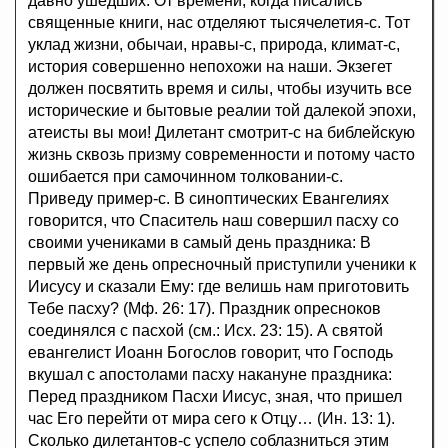
давно ушедших. От времени, когда писались
священные книги, нас отделяют тысячелетия-с. Тот
уклад жизни, обычаи, нравы-с, природа, климат-с,
история совершенно непохожи на наши. Экзегет
должен посвятить время и силы, чтобы изучить все
исторические и бытовые реалии той далекой эпохи,
атеисты вы мои! Дилетант смотрит-с на библейскую
жизнь сквозь призму современности и потому часто
ошибается при самочинном толковании-с.
Приведу пример-с. В синоптических Евангелиях
говорится, что Спаситель наш совершил пасху со
своими учениками в самый день праздника: В
первый же день опресночный приступили ученики к
Иисусу и сказали Ему: где велишь нам приготовить
Тебе пасху? (Мф. 26: 17). Праздник опресноков
соединялся с пасхой (см.: Исх. 23: 15). А святой
евангелист Иоанн Богослов говорит, что Господь
вкушал с апостолами пасху накануне праздника:
Перед праздником Пасхи Иисус, зная, что пришел
час Его перейти от мира сего к Отцу… (Ин. 13: 1).
Сколько дилетантов-с успело соблазниться этим