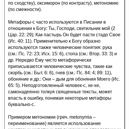
по сходству), оксиморон (по контрасту), метономию
(по смежности).
Метафоры-с часто используются в Писании в
отношении к Богу: Ты, Господи, светильник мой (2
Цар. 22: 29); Как пастырь Он будет пасти стадо Свое
(Ис. 40: 11). Применительно к Богу образно
используются также человеческие понятия: рука
(см.: Пс. 72: 23; Исх. 15: 6), стопа (см.: Втор. 33: 3) и
др. Нередко Ему чисто метафорически
приписываются человеческие чувства, такие как
скорбь (см.: Быт. 6: 6), гнев (см.: Пс. 84: 4; 89: 11),
обоняние и др.: Они – дым для обоняния Моего (Ис.
65: 5). Неподготовленный человек-с, хе-хе,
самонадеянно толкуя священные тексты, может
впасть в ошибку, понимая некоторые метафоры
буквально-с.
Примером метономии (греч. metonymia –
переименование) является использование