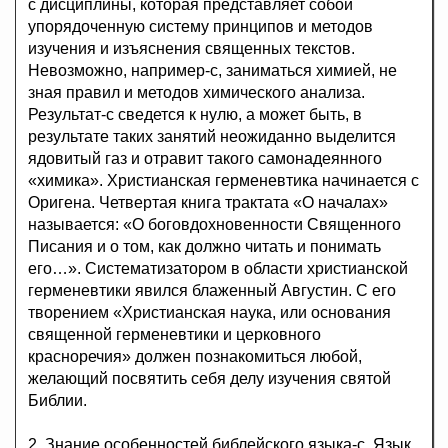
с дисциплины, которая представляет собой
упорядоченную систему принципов и методов
изучения и изъяснения священных текстов.
Невозможно, например-с, заниматься химией, не
зная правил и методов химического анализа.
Результат-с сведется к нулю, а может быть, в
результате таких занятий неожиданно выделится
ядовитый газ и отравит такого самонадеянного
«химика». Христианская герменевтика начинается с
Оригена. Четвертая книга трактата «О началах»
называется: «О боговдохновенности Священного
Писания и о том, как должно читать и понимать
его…». Систематизатором в области христианской
герменевтики явился блаженный Августин. С его
творением «Христианская наука, или основания
священной герменевтики и церковного
красноречия» должен познакомиться любой,
желающий посвятить себя делу изучения святой
Библии.
2. Знание особенностей библейского языка-с. Язык