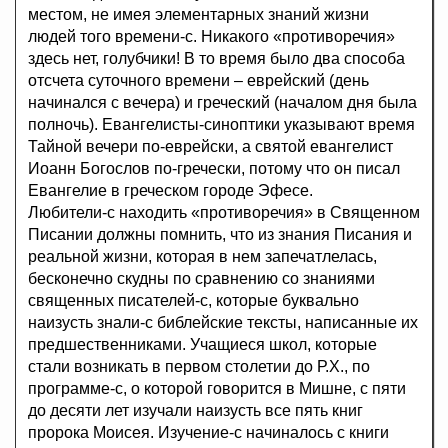
местом, не имея элементарных знаний жизни
людей того времени-с. Никакого «противоречия»
здесь нет, голубчики! В то время было два способа
отсчета суточного времени – еврейский (день
начинался с вечера) и греческий (началом дня была
полночь). Евангелисты-синоптики указывают время
Тайной вечери по-еврейски, а святой евангелист
Иоанн Богослов по-гречески, потому что он писал
Евангелие в греческом городе Эфесе.
Любители-с находить «противоречия» в Священном
Писании должны помнить, что из знания Писания и
реальной жизни, которая в нем запечатлелась,
бесконечно скудны по сравнению со знаниями
священных писателей-с, которые буквально
наизусть знали-с библейские тексты, написанные их
предшественниками. Учащиеся школ, которые
стали возникать в первом столетии до Р.Х., по
программе-с, о которой говорится в Мишне, с пяти
до десяти лет изучали наизусть все пять книг
пророка Моисея. Изучение-с начиналось с книги