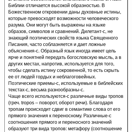
Библии отличается высокой образностью. В
Божественном откровении даны духовные истины,
которые превосходят возможности человеческого
разума. Они могут быть выражены на языке
образов, символов и сравнений. Дилетант-с, не
знающий поэтических свойств языка Священного
Писания, часто соблазняется и дает ложные
объяснения-с. Образный язык иногда имеет цель
ярче и понятней передать богословскую мысль, а в
других местах, напротив, используется для того,
чтобы сделать истину сокровенной, то есть скрыть
ее от людей гордых и неблагоговейных.
Поэтические приемы-с, используемые в библейских
текстах-с, весьма разнообразны-с.
Чаще всего используются-с различные виды тропов
(греч. tropos – поворот, оборот речи). Благодаря
тропам происходит сдвиг в семантике слова от его
прямого значения к переносному. Различные-с
соотношения прямого и переносного значений
образуют три вида тропов: метафору (соотношение