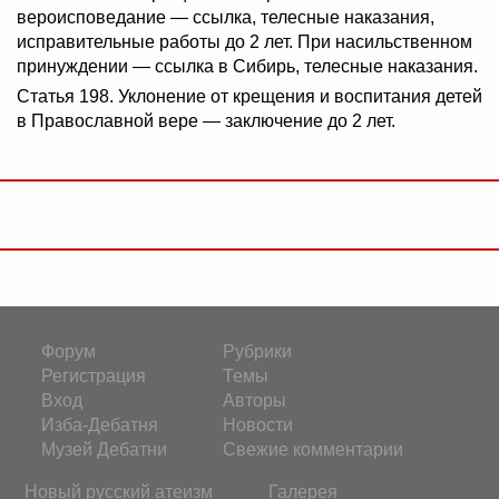
вероисповедание — ссылка, телесные наказания,
исправительные работы до 2 лет. При насильственном
принуждении — ссылка в Сибирь, телесные наказания.
Статья 198. Уклонение от крещения и воспитания детей
в Православной вере — заключение до 2 лет.
Форум
Рубрики
Регистрация
Темы
Вход
Авторы
Изба-Дебатня
Новости
Музей Дебатни
Свежие комментарии
Новый русский атеизм
Галерея