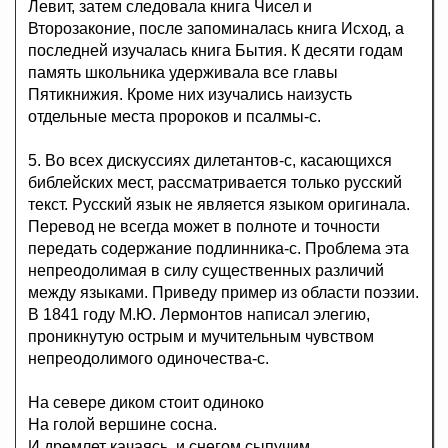
Левит, затем следовала книга Чисел и
Второзаконие, после запоминалась книга Исход, а
последней изучалась книга Бытия. К десяти годам
память школьника удерживала все главы
Пятикнижия. Кроме них изучались наизусть
отдельные места пророков и псалмы-с.
5. Во всех дискуссиях дилетантов-с, касающихся
библейских мест, рассматривается только русский
текст. Русский язык не является языком оригинала.
Перевод не всегда может в полноте и точности
передать содержание подлинника-с. Проблема эта
непреодолимая в силу существенных различий
между языками. Приведу пример из области поэзии.
В 1841 году М.Ю. Лермонтов написал элегию,
проникнутую острым и мучительным чувством
непреодолимого одиночества-с.
На севере диком стоит одиноко
На голой вершине сосна.
И дремлет качаясь, и снегом сыпучим