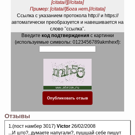
[citata//][//citata]
Пример: [citata//]Бога нет.[//citata]
Ссылка с указанием протокола http:// и https://
автоматически преобразуется и навешивается на
слово "ссылка".
Введите
код подтверждения
с картинки
(используемые символы: 0123456789akmhexf):
Отзывы
1.(пост намбер 3017)
Victor
26/02/2008
...И што?, думаете напугали?, пушшай себе пишут