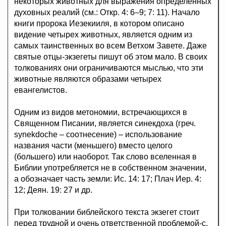
некоторых животных для выражения определенных
духовных реалий (см.: Откр. 4: 6–9; 7: 11). Начало
книги пророка Иезекииля, в котором описано
видение четырех животных, является одним из
самых таинственных во всем Ветхом Завете. Даже
святые отцы-экзегеты пишут об этом мало. В своих
толкованиях они ограничиваются мыслью, что эти
животные являются образами четырех
евангелистов.
Одним из видов метономии, встречающихся в
Священном Писании, является синекдоха (греч.
synekdoche – соотнесение) – использование
названия части (меньшего) вместо целого
(большего) или наоборот. Так слово вселенная в
Библии употребляется не в собственном значении,
а обозначает часть земли: Ис. 14: 17; Плач Иер. 4:
12; Деян. 19: 27 и др.
При толковании библейского текста экзегет стоит
перед трудной и очень ответственной проблемой-с.