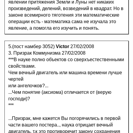
явлении притяжения Земли и Луны нет никаких
произведений, делений, возведений в квадрат. Но в
законе всемирного тяготения эти математические
операции есть - математика сама не изучала это
явление, а помогла его изучить и понять.
5.(пост намбер 3052)
Victor
27/02/2008
3. Призрак Коммунизма 27/02/2008
***В науке полно объектов со сверхъестественными
свойствами.
Чем вечный двигатель или машина времени лучше
чертей
или ангелочков?...
...Чем понятие (аксиома) отличается от (верую
господи)?
***
...Призрак, мне кажется Вы погорячились в первой
части вашего постера.., наука отрицает вечный
двигатель, т.к это противоречит закону сохранения