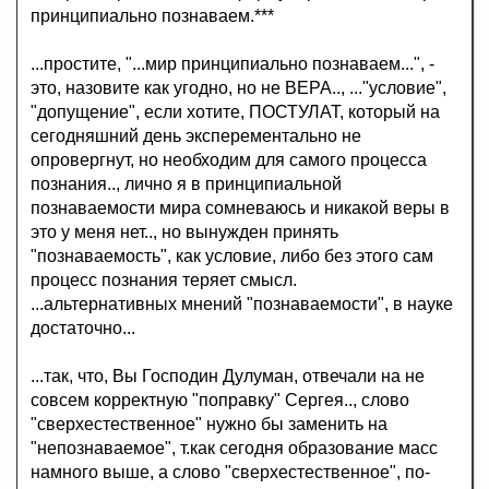
принципиально познаваем.***
...простите, "...мир принципиально познаваем...", -
это, назовите как угодно, но не ВЕРА.., ..."условие",
"допущение", если хотите, ПОСТУЛАТ, который на
сегодняшний день эксперементально не
опровергнут, но необходим для самого процесса
познания.., лично я в принципиальной
познаваемости мира сомневаюсь и никакой веры в
это у меня нет.., но вынужден принять
"познаваемость", как условие, либо без этого сам
процесс познания теряет смысл.
...альтернативных мнений "познаваемости", в науке
достаточно...
...так, что, Вы Господин Дулуман, отвечали на не
совсем корректную "поправку" Сергея.., слово
"сверхестественное" нужно бы заменить на
"непознаваемое", т.как сегодня образование масс
намного выше, а слово "сверхестественное", по-