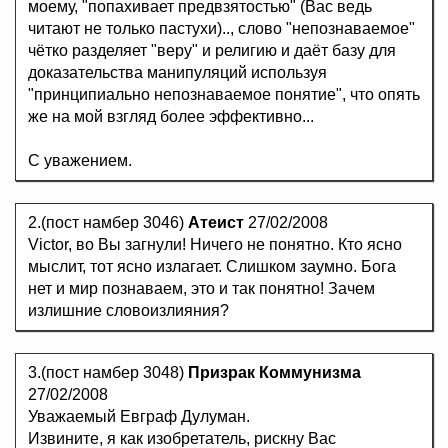
моему, "попахивает предвзятостью" (Вас ведь
читают не только пастухи).., слово "непознаваемое"
чётко разделяет "веру" и религию и даёт базу для
доказательства манипуляций используя
"принципиально непознаваемое понятие", что опять
же на мой взгляд более эффективно...
С уважением.
2.(пост намбер 3046)
Атеист
27/02/2008
Viсtor, во Вы загнули! Ничего не понятно. Кто ясно
мыслит, тот ясно излагает. Слишком заумно. Бога
нет и мир познаваем, это и так понятно! Зачем
излишние словоизлияния?
3.(пост намбер 3048)
Призрак Коммунизма
27/02/2008
Уважаемый Евграф Дулуман.
Извините, я как изобретатель, рискну Вас