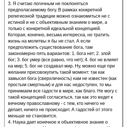
3. Я считаю логичным не поклоняться
предполагаемому богу. В рамках конкретной
религиозной традиции можно ознакомиться не с
истиной и не с объективным знанием о мире, а
только с конкретной идеальной концепцией.
Которая, конечно, весьма интересна, но тратить
жизнь на молитвы я бы не стал. А если
предположить существование бога, там
закономерно пять вариантов: 1. бога нет; 2. злой
бог; 3. бог умер (все равно, что нет); 4. бог не влияет
на мир; 5. бог не создавал мир. Ну, можно еще при
желании присовокупить такой момент: так как
замысел бога (сверхличность) нам не известен (как
простым смертным) и для нас недоступен, то мы
принимаем все гадости в мире, как благо. Не могу с
такой концепцией согласиться, так как это ведет к
вечному православному - с тем, кто ничего не
делает, ничего не происходит. А гадостей от этого
меньше не становится.
4. Наука дает конечное и объективное знание о