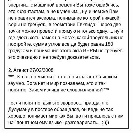
энергии.., с машиной времени Вы тоже ошиблись,
это к фантастам, а не к учёным.., ну, и чем же Вам
не нравится аксиома, понимание которой никакой
веры не требует.., в геометрии Евклида: "через две
точки можно провести прямую и только одну.".., ну и
где здесь хоть намёк на Бога?, какой треугольник не
постройте, сумма углов всегда будет равна 180
градусам и понимание этого акта ВЕРЫ не требует -
это очевидно и не требует доказательств.
2. Атеист 27/02/2008
***...Кто ясно мыслит, тот ясно излагает. Слишком
заумно. Бога нет и мир познаваем, это и так
понятно! Зачем излишние словоизлияния?***
..если понятно, дык это здорово.., правда, я к
Дулуману в постере обращался, он ведь не так
хорошо понимает мир как Вы, вот и пришлось с ним
на "понятном ему языке" разговаривать... :-)))