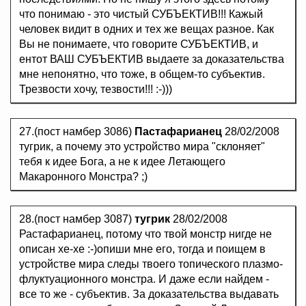
что понимаю - это чистый СУБЪЕКТИВ!!! Кажый
человек видит в одних и тех же вещах разное. Как
Вы не понимаете, что говорите СУБЪЕКТИВ, и
ентот ВАШ СУБЪЕКТИВ выдаете за доказательства
мне непонятно, что тоже, в общем-то субъектив.
Трезвости хочу, тезвости!!! :-)))
27.(пост намбер 3086)
Пастафарианец
28/02/2008
тугрик, а почему это устройство мира "склоняет"
тебя к идее Бога, а не к идее Летающего
Макаронного Монстра? ;)
28.(пост намбер 3087)
тугрик
28/02/2008
Растафарианец, потому что твой монстр нигде не
описан хе-хе :-)опиши мне его, тогда и поищем в
устройстве мира следы твоего топического плазмо-
флуктуационного монстра. И даже если найдем -
все то же - субъектив. За доказательства выдавать