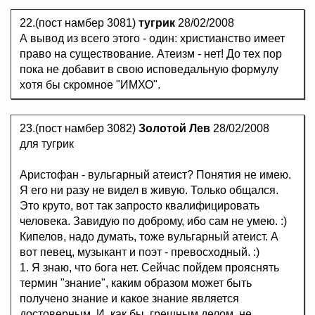
22.(пост намбер 3081)
тугрик
28/02/2008
А вывод из всего этого - один: христианство имеет
право на существование. Атеизм - нет! До тех пор
пока не добавит в свою исповедальную формулу
хотя бы скромное "ИМХО".
23.(пост намбер 3082)
Золотой Лев
28/02/2008
для тугрик
Аристофан - вульгарный атеист? Понятия не имею.
Я его ни разу не видел в живую. Только общался.
Это круто, вот так запросто квалифицировать
человека. Завидую по доброму, ибо сам не умею. :)
Кипелов, надо думать, тоже вульгарный атеист. А
вот певец, музыкант и поэт - превосходный. :)
1. Я знаю, что бога нет. Сейчас пойдем прояснять
термин "знание", каким образом может быть
получено знание и какое знание является
достоверным. И, как бы, грешным делом, не