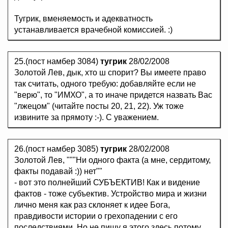
Тугрик, вменяемость и адекватность
устанавливается врачебной комиссией. :)
25.(пост намбер 3084)
тугрик
28/02/2008
Золотой Лев, дык, хто ш спорит? Вы имеете право
так считать, одного требую: добавляйте если не
"верю", то "ИМХО", а то иначе придется назвать Вас
"лжецом" (читайте посты 20, 21, 22). Уж тоже
извините за прямоту :-). С уважением.
26.(пост намбер 3085)
тугрик
28/02/2008
Золотой Лев, """Ни одного факта (а мне, сердитому,
факты подавай :)) нет""
- вот это полнейший СУБЪЕКТИВ! Как и видение
фактов - тоже субъектив. Устройство мира и жизни
лично меня как раз склоняет к идее Бога,
правдивости истории о грехопадении с его
последствиями. Но не пишу я этого здесь потому