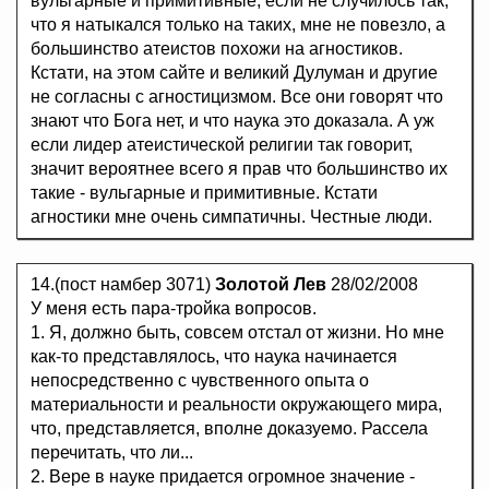
вульгарные и примитивные, если не случилось так,
что я натыкался только на таких, мне не повезло, а
большинство атеистов похожи на агностиков.
Кстати, на этом сайте и великий Дулуман и другие
не согласны с агностицизмом. Все они говорят что
знают что Бога нет, и что наука это доказала. А уж
если лидер атеистической религии так говорит,
значит вероятнее всего я прав что большинство их
такие - вульгарные и примитивные. Кстати
агностики мне очень симпатичны. Честные люди.
14.(пост намбер 3071)
Золотой Лев
28/02/2008
У меня есть пара-тройка вопросов.
1. Я, должно быть, совсем отстал от жизни. Но мне
как-то представлялось, что наука начинается
непосредственно с чувственного опыта о
материальности и реальности окружающего мира,
что, представляется, вполне доказуемо. Рассела
перечитать, что ли...
2. Вере в науке придается огромное значение -