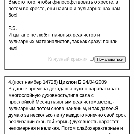
Вместо того, чтобы философствовать о хресте, а
потом во хресте, они наивно и вульгарно: нах нам
бох!
P.S.
И цыгане не любят наивных реалистов и
вульгарных материалистов, так как сразу: пошли
нах!
Кляузный крыжик
4.(пост намбер 14726)
Циклон Б
24/04/2009
В даные времена декаданса нужно нарабатывать
многослойную духовность,типа сала с
прослойкой.Месяц наивным реалистом,месяц -
вульгарным,потом снова наивным, и так далее.Я
думаю за несколько лет(у каждого конечно свой срок
реализации скрытой кормы) духовность нарастет
непомерная и великая. Потом слабохарактерные и