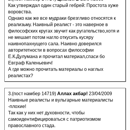
Как утверждал один старый гебрей: Простота хуже
воровства.
Однако как же все мудраки брезгливо относятся к
реализьму. Наивный реалист - это наверное в
философских кругах звучит как ругательство,хотя и
не мешает потом нагло откусить кусяру
наивнопахнущего сала. Наивно доверился
авторитетности в вопросах философии
Е.К.Дулумана и прочитал материал,спаси бо
Евграф Каленьевич!
А где можно прочитать материалы о наглых
реалистах?
3.(пост намбер 14719)
Аллах акбар!
23/04/2009
Наивные реалисты и вульгарные материалисты
-плохие!
Так как у них нет духовности, чтобы
самоидентифицироваться с патриотизмом
православного стада.