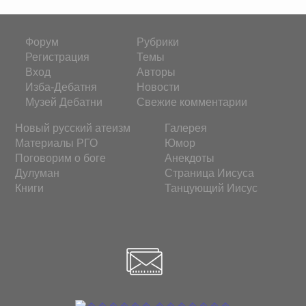
Форум
Рубрики
Регистрация
Темы
Вход
Авторы
Изба-Дебатня
Новости
Музей Дебатни
Свежие комментарии
Новый русский атеизм
Галерея
Материалы РГО
Юмор
Поговорим о боге
Анекдоты
Дулуман
Страница Иисуса
Книги
Танцующий Иисус