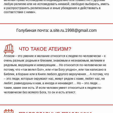
включая право исповедовать индивидуально или совместно с другими
любую религию или не исповедовать никакой, свободно выбирать, иметь
и распространять религиозные и иные убеждения и действовать в
соответствии с ними».
Голубиная почта: a.site.ru.1998@gmail.com
ЧТО ТАКОЕ АТЕИЗМ?
Атеизм – это умение и желание относится к людям по-человечески – к
очень разным: родным и близким, знакомым и незнакомым, великим и
рядовым, верующим и неверующим… Но относится по-человечески не
потому, что «так велел Бог», или «так Богу угодно», или так написано в
Библии, в Коране или в Книге любого другого вероучения… А потому, что
– это люди, которые окружают нас, живут рядом с нами, любят нас, не
любят, равнодушны к нам, а иногда и ненавидят… Но – это люди…
такие, какие они есть. И если человек умеет относиться к людям по-
человечески без всякого Бога, то он и есть атеист.