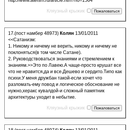
http://www.ateism.ru/article.htm?no=1564
Кляузный крыжик
17.(пост намбер 48973)
Колян
13/01/2011
<<Сатанизм:
1. Никому и ничему не верить, никому и ничему не
поклоняться(в том числе Сатане).
2. Руководствоваться знаниями и стремлением к
знаниям.>>Это по Лавею.А чаще-просто крушат все
что не нравится,да и все.Дешево и сердито.Типо как
психи.У меня дружбан такой-если хочет что
разломать-ему повод и логическое обоснование не
нужно,херакс кувалдой-и сложный памятник
архитектуры уходит в небытие.
Кляузный крыжик