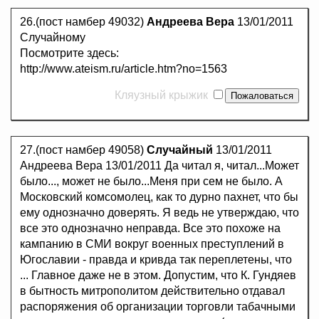
26.(пост намбер 49032)
Андреева Вера
13/01/2011
Случайному
Посмотрите здесь:
http://www.ateism.ru/article.htm?no=1563
Кляузный крыжик
27.(пост намбер 49058)
Случайный
13/01/2011
Андреева Вера 13/01/2011 Да читал я, читал...Может
было..., может не было...Меня при сем не было. А
Московский комсомолец, как то дурно пахнет, что бы
ему однозначно доверять. Я ведь не утверждаю, что
все это однозначно неправда. Все это похоже на
кампанию в СМИ вокруг военных преступлений в
Югославии - правда и кривда так переплетены, что
... Главное даже не в этом. Допустим, что К. Гундяев
в бытность митрополитом действительно отдавал
распоряжения об организации торговли табачными