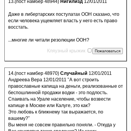
13.(пост намбер 48944)
Нигилизд
12/01/2011
Даже в либертарских постулатах ООН сказано, что
если человека ущемляет власть у него есть право
восстать.
...многие ли читали резолюции ООН?
Кляузный крыжик
14.(пост намбер 48970)
Случайный
12/01/2011
Андреева Вера 12/01/2011 "А вот строить
православные капища на деньги, реализованные от
беспошлинной продажи водки - это подлость.
Спаивать на Урале население, чтобы возвести
капище в Москве или Калуге, это как?
Это любовь к ближнему так выражается, по
вашему?"
Вы меня не совсем правильно поняли. - Откуда у