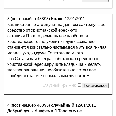
3.(пост намбер 48893)
Колян
12/01/2011
Как ни странно это звучит на данном сайте,лучшее
средство от христианской ереси-это
сатанизм.Просто делаешь все наоборот,и
христианское говно уходит из души,сознание
становится кристально чистым,вся муть,вся гнилая
мораль уходит,круче Толстого во много
раз.Сатанизм и был разработан как средство от
христианской ереси.Крушить кладбища и делать
жертвоприношения необязательно,потом все
пройдет и станете нормальным человеком.
Кляузный крыжик
4.(пост намбер 48895)
случайный
12/01/2011
Добрый день. Анафема Л.Толстому не