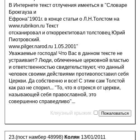
В Интернете текст отлучения имееться в "Словаре
Брокгауза и
Ефрона"1901г. в конце статьи о Л.Н.Толстом на
www.rubrikon.ru Текст
отсканировал и откорректитовал толстовец Юрий
Пиотровский.
www.pilger.narod.ru 1.05.2001"
Уважаемые господа! Что Вас в данном тексте не
устраивает? Люди, облеченные церковной властью
и ответственностью свидетельствуют, что данный
человек своими действиями противопоставил себя
Церкви. Да собственно и все! С этим сам Толстой
как раз не спорил... "То, что я отрекся от церкви,
называющей себя православной, это
совершенно справедливо"...
Кляузный крыжик
23.(пост намбер 48998)
Колян
13/01/2011