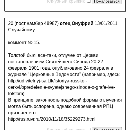
Кляузный крыжик
20.(пост намбер 48987)
отец Онуфрий
13/01/2011
Случайному.
коммент № 15.
Толстой был, все-таки, отлучен от Церкви
постановлением Святейшего Синода 20-22
февраля 1901 года, опубликовано 24 февраля в
журнале "Церковные Ведомости" (например, здесь:
http://udivitelnyj-sait.tk/istoriya-russkoj-
cerkvi/opredelenie-svyatejshego-sinoda-o-grafe-lve-
tolstom).
В принципе, законность подобной формы отлучения
могла быть оспорена, однако современная РПЦ
признает его:
http://rus.ruvr.ru/2010/11/18/35229273.html
Кляузный крыжик