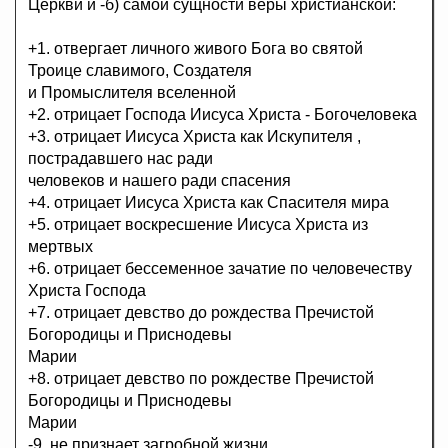
Церкви и -б) самой сущности веры христианской:
+1. отвергает личного живого Бога во святой
Троице славимого, Создателя
и Промыслителя вселенной
+2. отрицает Господа Иисуса Христа - Богочеловека
+3. отрицает Иисуса Христа как Искупителя ,
пострадавшего нас ради
человеков и нашего ради спасения
+4. отрицает Иисуса Христа как Спасителя мира
+5. отрицает воскресшение Иисуса Христа из
мертвых
+6. отрицает бессеменное зачатие по человечеству
Христа Господа
+7. отрицает девство до рождества Пречистой
Богородицы и Приснодевы
Марии
+8. отрицает девство по рождестве Пречистой
Богородицы и Приснодевы
Марии
-9. не признает загробной жизни