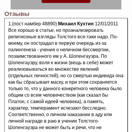
Отзывы
1.(пост намбер 48890)
Михаил Кухтин
12/01/2011
Все хорошо в статье, но проанализировать
религиозные взгляды Толстого все-таки надо. По-
моему, он пострадал в первую очередь из-за
палингенеза - учения о неличном бессмертии,
позаимствованного им у А. Шопенгауэра. По
Шопенгауэру, воля к жизни (вещь в себе) может
реализовываться во множестве явлений
(отдельных личностей), но со смертью индивида она
как бы сбрасывает маску, и при этом сохраняется
только то, что у данного конкретного человека было
общим со всем человечеством (как сказал бы
Платон, с самой идеей человека), а память,
характер, темперамент исчезают бесследно.
Соответственно, о личном наказании в аду или
личной награде в раю в учении Толстого-
Шопенгауэра не может быть и речи, что не