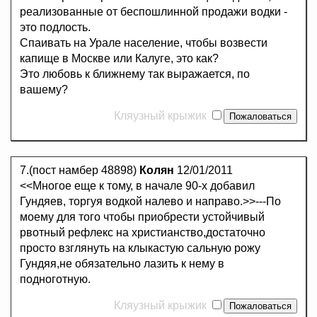
реализованные от беспошлинной продажи водки -
это подлость.
Спаивать на Урале население, чтобы возвести
капище в Москве или Калуге, это как?
Это любовь к ближнему так выражается, по
вашему?
Кляузный крыжик
7.(пост намбер 48898)
Колян
12/01/2011
<<Многое еще к тому, в начале 90-х добавил
Гундяев, торгуя водкой налево и направо.>>---По
моему для того чтобы приобрести устойчивый
рвотный рефлекс на христианство,достаточно
просто взглянуть на клыкастую сальную рожу
Гундяя,не обязательно лазить к нему в
подноготную.
Кляузный крыжик