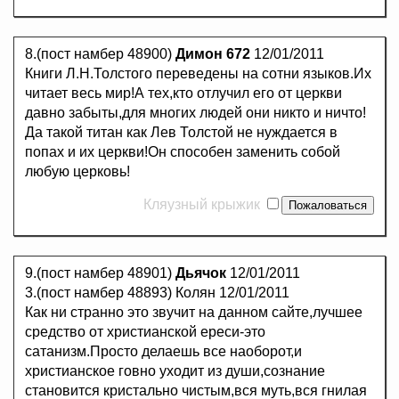
8.(пост намбер 48900)
Димон 672
12/01/2011
Книги Л.Н.Толстого переведены на сотни языков.Их
читает весь мир!А тех,кто отлучил его от церкви
давно забыты,для многих людей они никто и ничто!
Да такой титан как Лев Толстой не нуждается в
попах и их церкви!Он способен заменить собой
любую церковь!
Кляузный крыжик
9.(пост намбер 48901)
Дьячок
12/01/2011
3.(пост намбер 48893) Колян 12/01/2011
Как ни странно это звучит на данном сайте,лучшее
средство от христианской ереси-это
сатанизм.Просто делаешь все наоборот,и
христианское говно уходит из души,сознание
становится кристально чистым,вся муть,вся гнилая