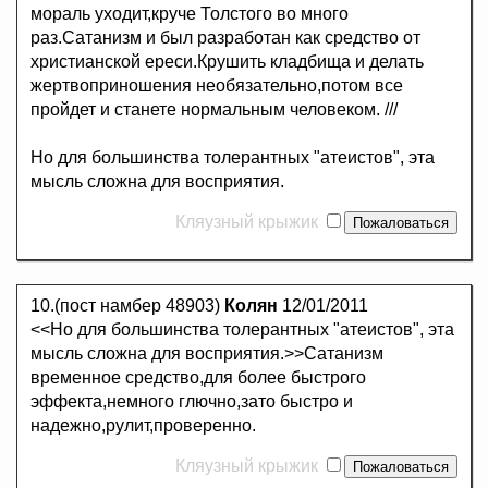
мораль уходит,круче Толстого во много
раз.Сатанизм и был разработан как средство от
христианской ереси.Крушить кладбища и делать
жертвоприношения необязательно,потом все
пройдет и станете нормальным человеком. ///
Но для большинства толерантных "атеистов", эта
мысль сложна для восприятия.
Кляузный крыжик
10.(пост намбер 48903)
Колян
12/01/2011
<<Но для большинства толерантных "атеистов", эта
мысль сложна для восприятия.>>Сатанизм
временное средство,для более быстрого
эффекта,немного глючно,зато быстро и
надежно,рулит,проверенно.
Кляузный крыжик