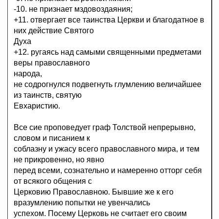
-10. не признает мздовоздаяния;
+11. отвергает все таинства Церкви и благодатное в
них действие Святого
Духа
+12. ругаясь над самыми священными предметами
веры православного
народа,
не содрогнулся подвегнуть глумлению величайшее
из таинств, святую
Евхаристию.
Все сие проповедует граф Толствой непрерывно,
словом и писанием к
соблазну и ужасу всего православного мира, и тем
не прикровенно, но явно
перед всеми, сознательно и намеренно отторг себя
от всякого общения с
Церковию Православною. Бывшие же к его
вразумлению попытки не увенчались
успехом. Посему Церковь не считает его своим