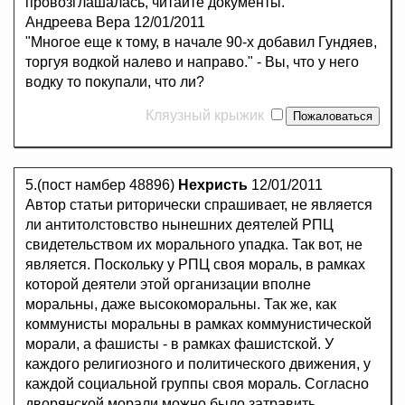
провозглашалась, читайте документы.
Андреева Вера 12/01/2011
"Многое еще к тому, в начале 90-х добавил Гундяев,
торгуя водкой налево и направо." - Вы, что у него
водку то покупали, что ли?
Кляузный крыжик
5.(пост намбер 48896)
Нехристь
12/01/2011
Автор статьи риторически спрашивает, не является
ли антитолстовство нынешних деятелей РПЦ
свидетельством их морального упадка. Так вот, не
является. Поскольку у РПЦ своя мораль, в рамках
которой деятели этой организации вполне
моральны, даже высокоморальны. Так же, как
коммунисты моральны в рамках коммунистической
морали, а фашисты - в рамках фашистской. У
каждого религиозного и политического движения, у
каждой социальной группы своя мораль. Согласно
дворянской морали можно было затравить