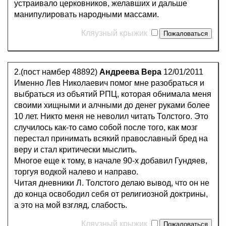
устраивало церковников, желавших и дальше
манипулировать народными массами.
Кляузный крыжик
2.(пост намбер 48892)
Андреева Вера
12/01/2011
Именно Лев Николаевич помог мне разобраться и
выбраться из объятий РПЦ, которая обнимала меня
своими хищными и алчными до денег руками более
10 лет. Никто меня не неволил читать Толстого. Это
случилось как-то само собой после того, как мозг
перестал принимать всякий православный бред на
веру и стал критически мыслить.
Многое еще к тому, в начале 90-х добавил Гундяев,
торгуя водкой налево и направо.
Читая дневники Л. Толстого делаю вывод, что он не
до конца освободил себя от религиозной доктрины,
а это на мой взгляд, слабость.
Кляузный крыжик