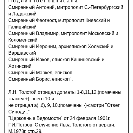
П о д л и н н о е п о д п и с а л и:
Смиренный Антоний, митрополит С.-Петербургский
и Ладожский
Смиренный Феогност, митрополит Киевский и
Галицийский
Смиренный Владимир, митрополит Московский и
Коломенский
Смиренный Иероним, архиепископ Холмский и
Варшавский
Смиренный Иаков, епископ Кишиневский и
Хотинский
Смиренный Маркел, епископ
Смиренный Борис, епископ".
Л.Н. Толстой отрицал догматы 1-8,11,12.(помечены
знаком +), всего 10 и
не отрицал а) ,б), 9, 10.(помечены -)-смотри "Ответ
Синоду..."
"Церковные Ведомости" от 24 февраля 1901г.
Г.И.Петров. Отлучение Льва Толстого от церкви.
М.1978г. стр.29.