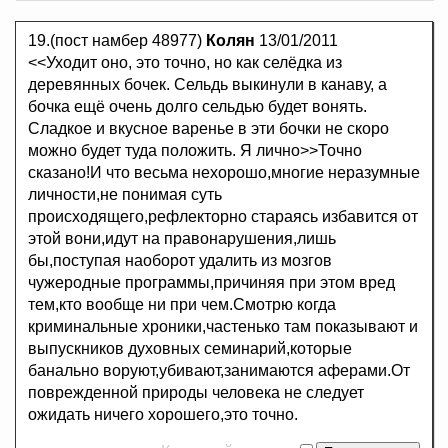
19.(пост намбер 48977)
Колян
13/01/2011
<<Уходит оно, это точно, но как селёдка из
деревянных бочек. Сельдь выкинули в канаву, а
бочка ещё очень долго сельдью будет вонять.
Сладкое и вкусное варенье в эти бочки не скоро
можно будет туда положить. Я лично>>Точно
сказано!И что весьма нехорошо,многие неразумные
личности,не понимая суть
происходящего,рефлекторно стараясь избавится от
этой вони,идут на правонарушения,лишь
бы,поступая наоборот удалить из мозгов
чужеродные программы,причиняя при этом вред
тем,кто вообще ни при чем.Смотрю когда
криминальные хроники,частенько там показывают и
выпускников духовных семинарий,которые
банально воруют,убивают,занимаются аферами.От
поврежденной природы человека не следует
ожидать ничего хорошего,это точно.