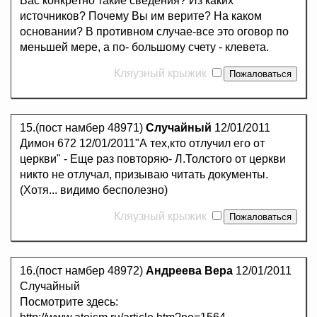
Вас конкретно такие сведения? Из каких
источников? Почему Вы им верите? На каком
основании? В противном случае-все это оговор по
меньшей мере, а по- большому счету - клевета.
Кляузный крыжик
15.(пост намбер 48971)
Случайный
12/01/2011
Димон 672 12/01/2011"А тех,кто отлучил его от
церкви" - Еще раз повторяю- Л.Толстого от церкви
никто не отлучал, призываю читать документы.
(Хотя... видимо бесполезно)
Кляузный крыжик
16.(пост намбер 48972)
Андреева Вера
12/01/2011
Случайный
Посмотрите здесь: