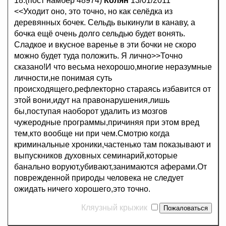
18.(пост намбер 48974)
Колян
13/01/2011
<<Уходит оно, это точно, но как селёдка из
деревянных бочек. Сельдь выкинули в канаву, а
бочка ещё очень долго сельдью будет вонять.
Сладкое и вкусное варенье в эти бочки не скоро
можно будет туда положить. Я лично>>Точно
сказано!И что весьма нехорошо,многие неразумные
личности,не понимая суть
происходящего,рефлекторно стараясь избавится от
этой вони,идут на правонарушения,лишь
бы,поступая наоборот удалить из мозгов
чужеродные программы,причиняя при этом вред
тем,кто вообще ни при чем.Смотрю когда
криминальные хроники,частенько там показывают и
выпускников духовных семинарий,которые
банально воруют,убивают,занимаются аферами.От
поврежденной природы человека не следует
ожидать ничего хорошего,это точно.
Кляузный крыжик