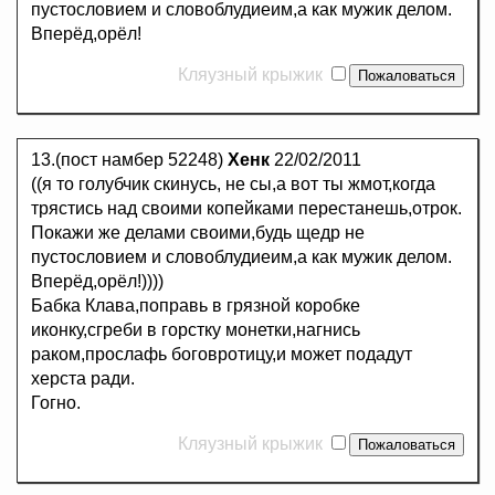
пустословием и словоблудиеим,а как мужик делом.
Вперёд,орёл!
Кляузный крыжик
13.(пост намбер 52248)
Хенк
22/02/2011
((я то голубчик скинусь, не сы,а вот ты жмот,когда
трястись над своими копейками перестанешь,отрок.
Покажи же делами своими,будь щедр не
пустословием и словоблудиеим,а как мужик делом.
Вперёд,орёл!))))
Бабка Клава,поправь в грязной коробке
иконку,сгреби в горстку монетки,нагнись
раком,прослафь боговротицу,и может подадут
херста ради.
Гогно.
Кляузный крыжик