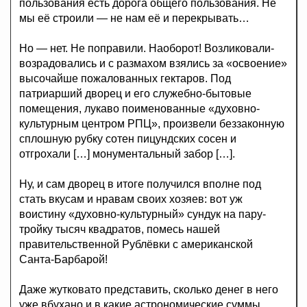
пользования есть дорога общего пользования. Не
мы её строили — не нам её и перекрывать…
Но — нет. Не поправили. Наоборот! Возликовали-
возрадовались и с размахом взялись за «освоение»
высочайше пожалованных гектаров. Под
патриарший дворец и его служебно-бытовые
помещения, лукаво поименованные «духовно-
культурным центром РПЦ», произвели беззаконную
сплошную рубку сотен пицундских сосен и
отгрохали […] монументальный забор […].
Ну, и сам дворец в итоге получился вполне под
стать вкусам и нравам своих хозяев: вот уж
воистину «духовно-культурный» сундук на пару-
тройку тысяч квадратов, помесь нашей
правительственной Рублёвки с американской
Санта-Барбарой!
Даже жутковато представить, сколько денег в него
уже вбухано и в какие астрономические суммы