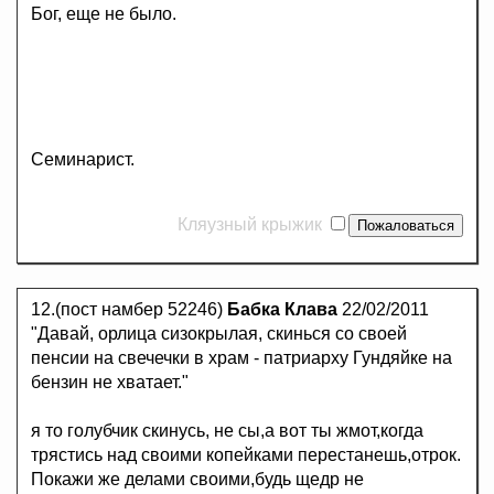
Бог, еще не было.
Cеминарист.
Кляузный крыжик
12.(пост намбер 52246)
Бабка Клава
22/02/2011
"Давай, орлица сизокрылая, скинься со своей
пенсии на свечечки в храм - патриарху Гундяйке на
бензин не хватает."
я то голубчик скинусь, не сы,а вот ты жмот,когда
трястись над своими копейками перестанешь,отрок.
Покажи же делами своими,будь щедр не