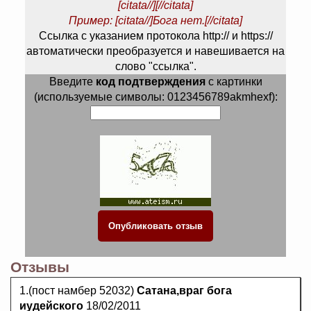
[citata//][//citata]
Пример: [citata//]Бога нет.[//citata]
Ссылка с указанием протокола http:// и https://
автоматически преобразуется и навешивается на
слово "ссылка".
Введите
код подтверждения
с картинки
(используемые символы: 0123456789akmhexf):
Отзывы
1.(пост намбер 52032)
Сатана,враг бога
иудейского
18/02/2011