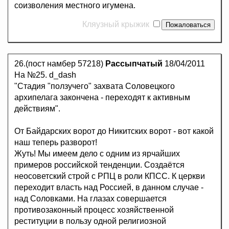
соизволения местного игумена.
Кляузный крыжик
26.(пост намбер 57218)
Рассыпчатый
18/04/2011
На №25. d_dash
"Стадия "ползучего" захвата Соловецкого
архипелага закончена - переходят к активным
действиям".
От Байдарских ворот до Никитских ворот - вот какой
наш теперь разворот!
Жуть! Мы имеем дело с одним из ярчайших
примеров российской тенденции. Создаётся
неосоветский строй с РПЦ в роли КПСС. К церкви
переходит власть над Россией, в данном случае -
над Соловками. На глазах совершается
противозаконный процесс хозяйственной
реституции в пользу одной религиозной