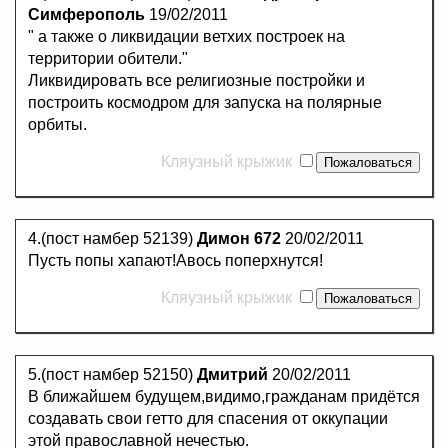
Симферополь
19/02/2011
" а также о ликвидации ветхих построек на
территории обители."
Ликвидировать все религиозные постройки и
построить космодром для запуска на полярные
орбиты.
Кляузный крыжик
4.(пост намбер 52139)
Димон 672
20/02/2011
Пусть попы хапают!Авось поперхнутся!
Кляузный крыжик
5.(пост намбер 52150)
Дмитрий
20/02/2011
В ближайшем будущем,видимо,гражданам придётся
создавать свои гетто для спасения от оккупации
этой православной нечестью.