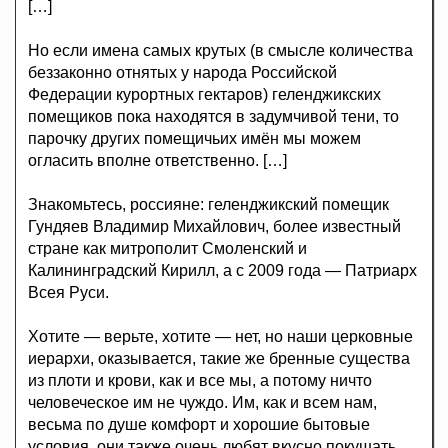
[…]
Но если имена самых крутых (в смысле количества
беззаконно отнятых у народа Российской
Федерации курортных гектаров) геленджикских
помещиков пока находятся в задумчивой тени, то
парочку других помещичьих имён мы можем
огласить вполне ответственно. […]
Знакомьтесь, россияне: геленджикский помещик
Гундяев Владимир Михайлович, более известный
стране как митрополит Смоленский и
Калининградский Кирилл, а с 2009 года — Патриарх
Всея Руси.
Хотите — верьте, хотите — нет, но наши церковные
иерархи, оказывается, такие же бренные существа
из плоти и крови, как и все мы, а потому ничто
человеческое им не чуждо. Им, как и всем нам,
весьма по душе комфорт и хорошие бытовые
условия, они также очень любят вкусно покушать,