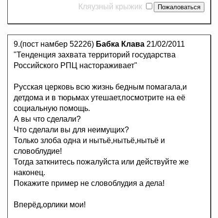
Кляузный крыжик
9.(пост намбер 52226)
Бабка Клава
21/02/2011
"Тенденция захвата территорий государства
Российского РПЦ настораживает"
Русская церковь всю жизнь бедным помагала,и
детдома и в тюрьмах утешает,посмотрите на её
социальную помощь.
А вы что сделали?
Что сделали вы для неимущих?
Только злоба одна и нытьё,нытьё,нытьё и
словоблудие!
Тогда заткнитесь пожалуйста или действуйте же
наконец.
Покажите пример не словоблудия а дела!
Вперёд,орлики мои!