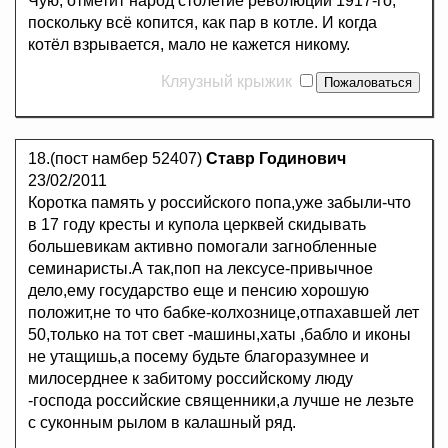
Чую, отметит народ столетие революции 1917-го,
поскольку всё копится, как пар в котле. И когда
котёл взрывается, мало не кажется никому.
Кляузный крыжик
18.(пост намбер 52407)
Ставр Годинович
23/02/2011
Коротка память у российского попа,уже забыли-что
в 17 году кресты и купола церквей скидывать
большевикам активно помогали загнобленные
семинаристы.А так,поп на лексусе-привычное
дело,ему государство еще и пенсию хорошую
положит,не то что бабке-колхознице,отпахавшей лет
50,только на тот свет -машины,хаты ,бабло и иконы
не утащишь,а посему будьте благоразумнее и
милосерднее к забитому российскому люду
-господа российские священники,а лучше не лезьте
с суконным рылом в калашный ряд.