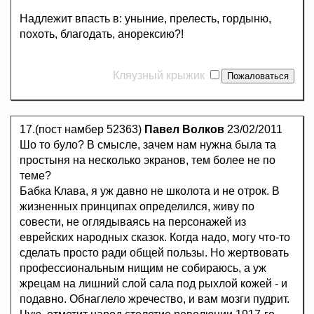
Надлежит впасть в: уныние, прелесть, гордыню,
похоть, благодать, анорексию?!
Кляузный крыжик
17.(пост намбер 52363)
Павел Волков
23/02/2011
Шо то було? В смысле, зачем нам нужна была та
простыня на несколько экранов, тем более не по
теме?
Бабка Клава, я уж давно не школота и не отрок. В
жизненных принципах определился, живу по
совести, не оглядываясь на персонажей из
еврейских народных сказок. Когда надо, могу что-то
сделать просто ради общей пользы. Но жертвовать
профессиональным нищим не собираюсь, а уж
жрецам на лишний слой сала под рыхлой кожей - и
подавно. Обнаглело жречество, и вам мозги пудрит.