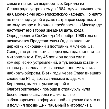
связи и пытается выдворить о. Кирилла из
Ленинграда, устроив ему в 1984 году «повышение»
на Смоленскую архиепископскую кафедру. Но ничто
не вечно под луной и даже патриархи смертны, а
потому вскоре о. Кирилл перебирается в Москву, где
наступает его вторая звездная дата, когда
Определением Св.Синода 14 ноября 1989 года он
назначается Председателем Отдела внешних
церковных сношений и постоянным членом Св.
Синода по должности, а через два года становится
митрополитом. Ему 45 лет и он полон сил и
коммерческих устремлений, а тут, весьма кстати, и
страна развалилась и рыночная экономика стала
набирать обороты. В эти годы через Отдел внешних
сношений РПЦ, возглавляемый владыкой
Кириллом, вместо гуманитарной и
благотворительной помощи в страну хлынули
беспошлинно сигареты и алкоголь по
заблаговременно оформленной лицензии (за что он
и получил прозвище - "табачный митрополит").