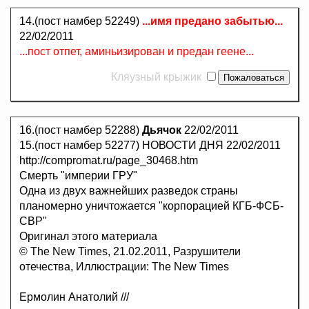
14.(пост намбер 52249)
...имя предано забытью...
22/02/2011
...пост отпет, аминьизирован и предан геене...
Кляузный крыжик
16.(пост намбер 52288)
Дьячок
22/02/2011
15.(пост намбер 52277) НОВОСТИ ДНЯ 22/02/2011
http://compromat.ru/page_30468.htm
Смерть "империи ГРУ"
Одна из двух важнейших разведок страны
планомерно уничтожается "корпорацией КГБ-ФСБ-
СВР"
Оригинал этого материала
© The New Times, 21.02.2011, Разрушители
отечества, Иллюстрации: The New Times
Ермолин Анатолий ///