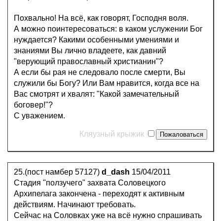
Похвально! На всё, как говорят, Господня воля.
А можно поинтересоваться: в каком услужении Бог
нуждается? Какими особенными умениями и
знаниями Вы лично владеете, как давний
"верующий православный христианин"?
А если бы рая не следовало после смерти, Вы
служили бы Богу? Или Вам нравится, когда все на
Вас смотрят и хвалят: "Какой замечательный
боговер!"?
С уважением.
Кляузный крыжик
25.(пост намбер 57127)
d_dash
15/04/2011
Стадия "ползучего" захвата Соловецкого
Архипелага закончена - переходят к активным
действиям. Начинают требовать.
Сейчас на Соловках уже на всё нужно спрашивать