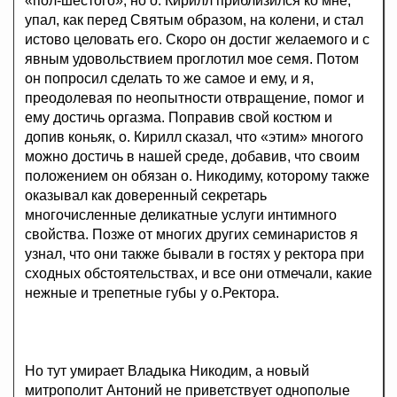
«пол-шестого», но о. Кирилл приблизился ко мне,
упал, как перед Святым образом, на колени, и стал
истово целовать его. Скоро он достиг желаемого и с
явным удовольствием проглотил мое семя. Потом
он попросил сделать то же самое и ему, и я,
преодолевая по неопытности отвращение, помог и
ему достичь оргазма. Поправив свой костюм и
допив коньяк, о. Кирилл сказал, что «этим» многого
можно достичь в нашей среде, добавив, что своим
положением он обязан о. Никодиму, которому также
оказывал как доверенный секретарь
многочисленные деликатные услуги интимного
свойства. Позже от многих других семинаристов я
узнал, что они также бывали в гостях у ректора при
сходных обстоятельствах, и все они отмечали, какие
нежные и трепетные губы у о.Ректора.
Но тут умирает Владыка Никодим, а новый
митрополит Антоний не приветствует однополые