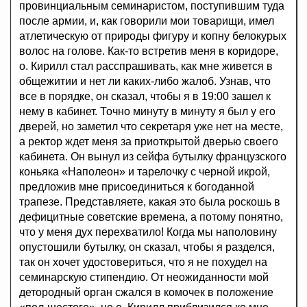
провинциальным семинаристом, поступившим туда
после армии, и, как говорили мои товарищи, имел
атлетическую от природы фигуру и копну белокурых
волос на голове. Как-то встретив меня в коридоре,
о. Кирилл стал расспрашивать, как мне живется в
общежитии и нет ли каких-либо жалоб. Узнав, что
все в порядке, он сказал, чтобы я в 19:00 зашел к
нему в кабинет. Точно минуту в минуту я был у его
дверей, но заметил что секретаря уже нет на месте,
а ректор ждет меня за приоткрытой дверью своего
кабинета. Он вынул из сейфа бутылку французского
коньяка «Наполеон» и тарелочку с черной икрой,
предложив мне присоединиться к богоданной
трапезе. Представляете, какая это была роскошь в
дефицитные советские времена, а потому понятно,
что у меня дух перехватило! Когда мы наполовину
опустошили бутылку, он сказал, чтобы я разделся,
так он хочет удостовериться, что я не похудел на
семинарскую стипендию. От неожиданности мой
детородный орган сжался в комочек в положение