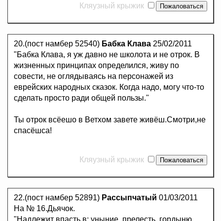
Кляузный крыжик
20.(пост намбер 52540)
Бабка Клава
25/02/2011
"Бабка Клава, я уж давно не школота и не отрок. В
жизненных принципах определился, живу по
совести, не оглядываясь на персонажей из
еврейских народных сказок. Когда надо, могу что-то
сделать просто ради общей пользы."
Ты отрок всёешо в Ветхом завете живёш.Смотри,не
спасёшса!
Кляузный крыжик
22.(пост намбер 52891)
Рассыпчатый
01/03/2011
На № 16.Дьячок.
"Надлежит впасть в: уныние, прелесть, гордыню,