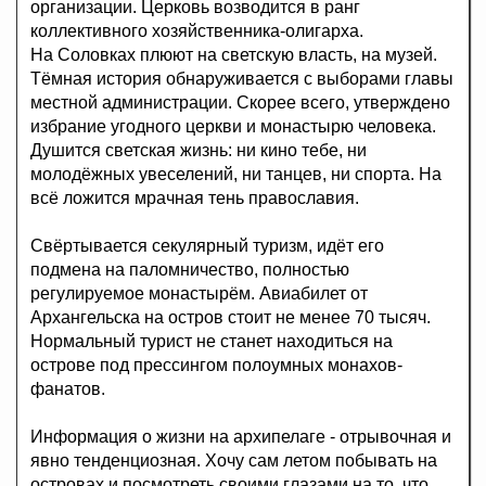
организации. Церковь возводится в ранг
коллективного хозяйственника-олигарха.
На Соловках плюют на светскую власть, на музей.
Тёмная история обнаруживается с выборами главы
местной администрации. Скорее всего, утверждено
избрание угодного церкви и монастырю человека.
Душится светская жизнь: ни кино тебе, ни
молодёжных увеселений, ни танцев, ни спорта. На
всё ложится мрачная тень православия.
Свёртывается секулярный туризм, идёт его
подмена на паломничество, полностью
регулируемое монастырём. Авиабилет от
Архангельска на остров стоит не менее 70 тысяч.
Нормальный турист не станет находиться на
острове под прессингом полоумных монахов-
фанатов.
Информация о жизни на архипелаге - отрывочная и
явно тенденциозная. Хочу сам летом побывать на
островах и посмотреть своими глазами на то, что