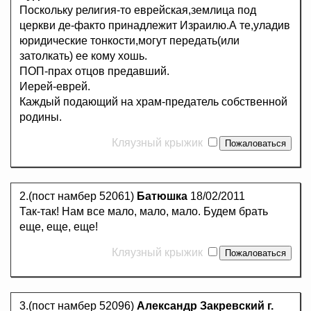
Поскольку религия-то еврейская,землица под
церкви де-факто принадлежит Израилю.А те,уладив
юридические тонкости,могут передать(или
затолкать) ее кому хошь.
ПОП-прах отцов предавший.
Иерей-еврей.
Каждый подающий на храм-предатель собственной
родины.
Кляузный крыжик
2.(пост намбер 52061)
Батюшка
18/02/2011
Так-так! Нам все мало, мало, мало. Будем брать
еще, еще, еще!
Кляузный крыжик
3.(пост намбер 52096)
Александр Закревский г.