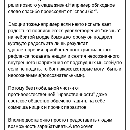
религиозного уклада жизни.Например обиходное
слово спасибо происходит от "спаси бог".
Эмоции тоже,например если некто испытывает
радость от появившегося удовлетворения "жизнью"
на небритой морде бомжа,которому он подарил
куртку,то радость эта лишь результат
удовлетворения приобретенного христианского
рефлекса подавать нищим,и снятия неосознанного
внутреннего напряжения от подспудных мыслей,что
если не подать, то бог накажет,которые могут быть и
неосознаными(подсознательными).
Потому без глобальной чистки от
противоестественной "нравственности" даже
светское общество обречено тащить на себе
сомнища нищих и прочих паразитов.
Вполне достаточно просто предоставить людям
возможность зарабатывать.А кто хочет