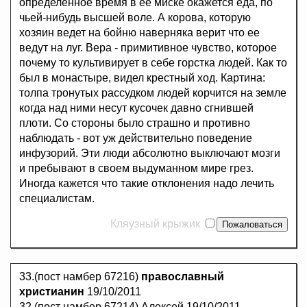
определенное время в ее миске окажется еда, по
чьей-нибудь высшей воле. А корова, которую
хозяин ведет на бойню наверняка верит что ее
ведут на луг. Вера - примитивное чувство, которое
почему то культивирует в себе горстка людей. Как то
был в монастыре, видел крестный ход. Картина:
толпа тронутых рассудком людей корчится на земле
когда над ними несут кусочек давно сгнившей
плоти. Со стороны было страшно и противно
наблюдать - вот уж действительно поведение
инфузорий. Эти люди абсолютно выключают мозги
и пребывают в своем выдуманном мире грез.
Иногда кажется что такие отклонения надо лечить
специалистам.
Кляузный крыжик
33.(пост намбер 67216)
православный
христианин
19/10/2011
32.(пост намбер 67214) Алексей 19/10/2011