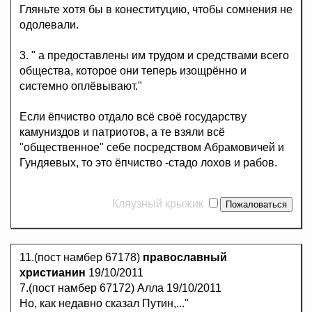
Гляньте хотя бы в конеституцию, чтобы сомнения не
одолевали.
3. " а предоставлены им трудом и средствами всего
общества, которое они теперь изощрённо и
системно оплёвывают."
Если ёпчиство отдало всё своё государству
камуниздов и патриотов, а те взяли всё
"общественное" себе посредством Абрамовичей и
Гундяевых, то это ёпчиство -стадо лохов и рабов.
Кляузный крыжик
11.(пост намбер 67178)
православный
христианин
19/10/2011
7.(пост намбер 67172) Алла 19/10/2011
Но, как недавно сказал Путин,..."