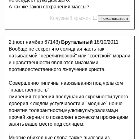
А как же закон сохранения массы?
Кляузный крыжик
2.(пост намбер 67143)
Брутальный
18/10/2011
Вообще,не секрет что солидная часть так
называемой "нерелигиозной" или "светской" морали
и нравственности являются миазмами
противоестественного лжеучения христа.
Совершенно типичны навязывания под ярлыком
"нравственность"
смирения,терпения,послушания,скромности,тупого
доверия к людям,уступчивости,и "модные" нонче
понятия толерантности,мультикультурализма,и
прочей херни,что позволяет всяческим прохиндеям
занять ваше место под солнцем.
Многие обиходные слова также вылезли из