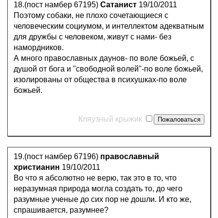
18.(пост намбер 67195)
Сатанист
19/10/2011
Поэтому собаки, не плохо сочетающиеся с
человеческим социумом, и интеллектом адекватным
для дружбы с человеком, живут с нами- без
намордников.
А много православных даунов- по воле божьей, с
душой от бога и "свободной волей"-по воле божьей,
изолированы от общества в психушках-по воле
божьей.
Кляузный крыжик
19.(пост намбер 67196)
православный
христианин
19/10/2011
Во что я абсолютно не верю, так это в то, что
неразумная природа могла создать то, до чего
разумные ученые до сих пор не дошли. И кто же,
спрашивается, разумнее?