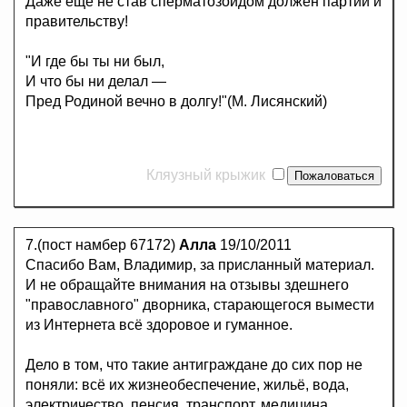
Даже ещё не став сперматозоидом должен партии и
правительству!
"И где бы ты ни был,
И что бы ни делал —
Пред Родиной вечно в долгу!"(М. Лисянский)
Кляузный крыжик
7.(пост намбер 67172)
Алла
19/10/2011
Спасибо Вам, Владимир, за присланный материал.
И не обращайте внимания на отзывы здешнего
"православного" дворника, старающегося вымести
из Интернета всё здоровое и гуманное.
Дело в том, что такие антиграждане до сих пор не
поняли: всё их жизнеобеспечение, жильё, вода,
электричество, пенсия, транспорт, медицина,