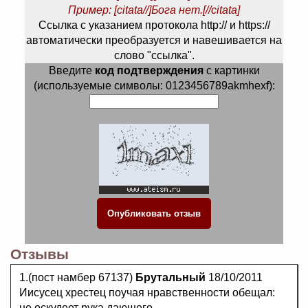
Пример: [citata//]Бога нет.[//citata]
Ссылка с указанием протокола http:// и https://
автоматически преобразуется и навешивается на
слово "ссылка".
Введите
код подтверждения
с картинки
(используемые символы: 0123456789akmhexf):
Отзывы
1.(пост намбер 67137)
Брутальный
18/10/2011
Иисусец хрестец поучая нравственности обещал:
не оскудеет рука дающего.