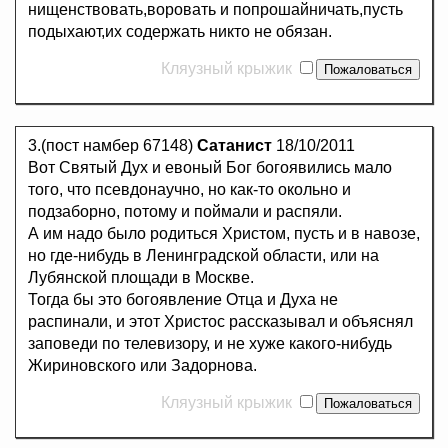
нищенствовать,воровать и попрошайничать,пусть
подыхают,их содержать никто не обязан.
Кляузный крыжик
3.(пост намбер 67148)
Сатанист
18/10/2011
Вот Святый Дух и евоный Бог богоявились мало
того, что псевдонаучно, но как-то окольно и
подзаборно, потому и поймали и распяли.
А им надо было родиться Христом, пусть и в навозе,
но где-нибудь в Ленинградской области, или на
Лубянской площади в Москве.
Тогда бы это богоявление Отца и Духа не
распинали, и этот Христос рассказывал и объяснял
заповеди по телевизору, и не хуже какого-нибудь
Жириновского или Задорнова.
Кляузный крыжик