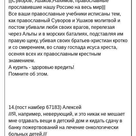
|||Суворов, Ушаков,Нахимов, православные
прославившие нашу Россию на весь мир|||
Все ваши православные учебники исписаны тем,
как православный Суворов и Ушаков молитвой и
постом убивали любя своих врагов, перелезая
через Альпы и в морских баталиях, подставляя им
правую щеку, убивая своих братьев-христиан кротко
и со смирением, во славу госпада исуса хреста,
осеняя всех их православным крестным
знамением.
А курить - здоровью вредить!
Помните об этом.
14.(пост намбер 67183) Алексей
///Я, например, неверующий, и это никак не мешает
мне отдавать вещи в детский дом и кидать сдачу в
банку пожертвований на лечение онкологически
больных детей.///