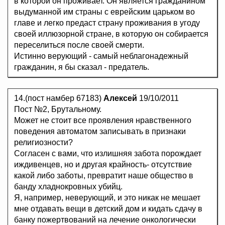
в которой он проживает. Он является гражданином
выдуманной им страны с еврейским царьком во
главе и легко предаст страну проживания в угоду
своей иллюзорной стране, в которую он собирается
переселиться после своей смерти.
Истинно верующий - самый неблагонадежный
гражданин, я бы сказал - предатель.
14.(пост намбер 67183)
Алексей
19/10/2011
Пост №2, Брутальному.
Может не стоит все проявления нравственного
поведения автоматом записывать в признаки
религиозности?
Согласен с вами, что излишняя забота порождает
иждивенцев, но и другая крайность- отсутствие
какой либо заботы, превратит наше общество в
банду хладнокровных убийц.
Я, например, неверующий, и это никак не мешает
мне отдавать вещи в детский дом и кидать сдачу в
банку пожертвований на лечение онкологически