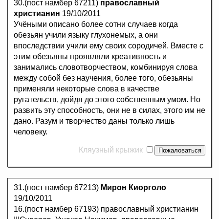
30.(пост намбер 67211)
православный
христианин
19/10/2011
Учёными описано более сотни случаев когда
обезьян учили языку глухонемых, а они
впоследствии учили ему своих сородичей. Вместе с
этим обезьяны проявляли креативность и
занимались словотворчеством, комбинируя слова
между собой без научения, более того, обезьяны
применяли некоторые слова в качестве
ругательств, дойдя до этого собственным умом. Но
развить эту способность, они не в силах, этого им не
дано. Разум и творчество даны только лишь
человеку.
Кляузный крыжик
31.(пост намбер 67213)
Мирон Киорголо
19/10/2011
16.(пост намбер 67193) православный христианин