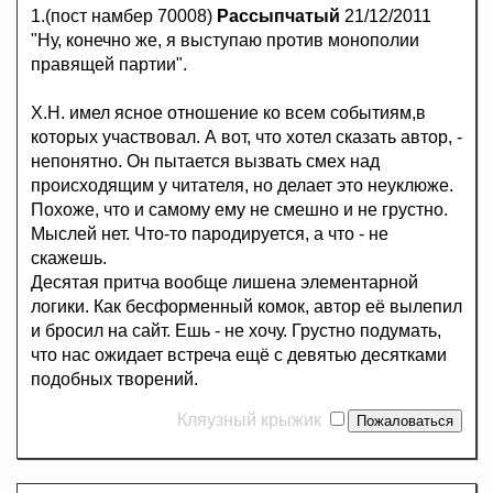
1.(пост намбер 70008)
Рассыпчатый
21/12/2011
"Ну, конечно же, я выступаю против монополии
правящей партии".
Х.Н. имел ясное отношение ко всем событиям,в
которых участвовал. А вот, что хотел сказать автор, -
непонятно. Он пытается вызвать смех над
происходящим у читателя, но делает это неуклюже.
Похоже, что и самому ему не смешно и не грустно.
Мыслей нет. Что-то пародируется, а что - не
скажешь.
Десятая притча вообще лишена элементарной
логики. Как бесформенный комок, автор её вылепил
и бросил на сайт. Ешь - не хочу. Грустно подумать,
что нас ожидает встреча ещё с девятью десятками
подобных творений.
Кляузный крыжик