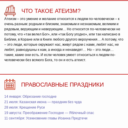
ЧТО ТАКОЕ АТЕИЗМ?
Атеизм – это умение и желание относится к людям по-человечески – к
очень разным: родным и близким, знакомым и незнакомым, великим и
рядовым, верующим и неверующим… Но относится по-человечески не
потому, что «так велел Бог», или «так Богу угодно», или так написано в
Библии, в Коране или в Книге любого другого вероучения… А потому, что
– это люди, которые окружают нас, живут рядом с нами, любят нас, не
любят, равнодушны к нам, а иногда и ненавидят… Но – это люди…
такие, какие они есть. И если человек умеет относиться к людям по-
человечески без всякого Бога, то он и есть атеист.
ПРАВОСЛАВНЫЕ ПРАЗДНИКИ
14 января: Обрезание господне
21 июля: Казанская икона — праздник без чуда
28 июля: Крещение Руси
19 августа: Преображение Господне — Яблочный спас
11 сентября: Усекновение главы Иоанна Предтечи