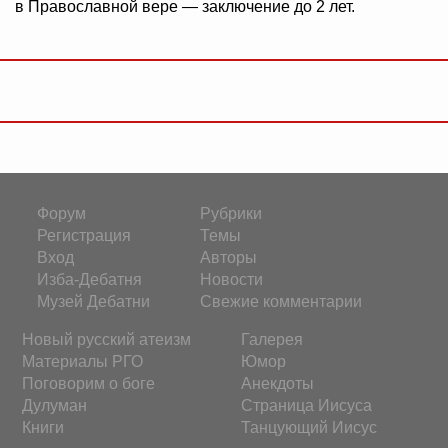
в Православной вере — заключение до 2 лет.
Форум
Рубрики
Регистрация
Темы
Вход
Авторы
Изба-Дебатня
Новости
Музей Дебатни
Свежие комментарии
Новый русский атеизм
Галерея
Материалы РГО
Юмор
Поговорим о боге
Анекдоты
Дулуман
Страница Иисуса
Книги
Танцующий Иисус