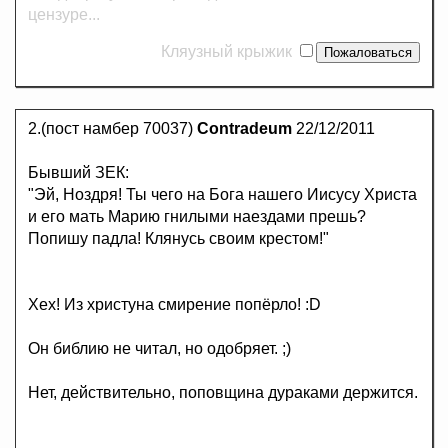
цензуре...
Кляузный крыжик
2.(пост намбер 70037)
Contradeum
22/12/2011
Бывший ЗЕК:
"Эй, Ноздря! Ты чего на Бога нашего Иисусу Христа
и его мать Марию гнилыми наездами прешь?
Попишу падла! Клянусь своим крестом!"
Хех! Из христуна смирение попёрло! :D
Он библию не читал, но одобряет. ;)
Нет, действительно, поповщина дураками держится.