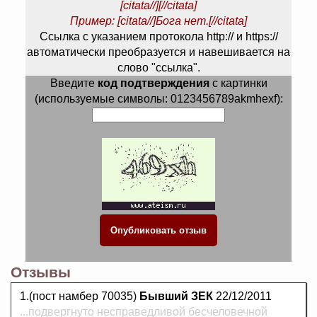
[citata//][//citata]
Пример: [citata//]Бога нет.[//citata]
Ссылка с указанием протокола http:// и https://
автоматически преобразуется и навешивается на
слово "ссылка".
Введите
код подтверждения
с картинки
(используемые символы: 0123456789akmhexf):
Отзывы
1.(пост намбер 70035)
Бывший ЗЕК
22/12/2011
...подвергнуто несправедливой бесчеловечной