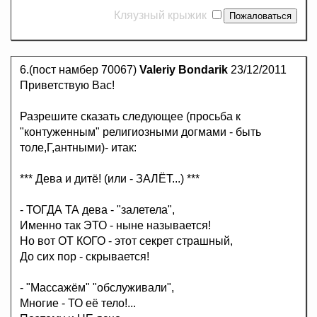
Кляузный крыжик
6.(пост намбер 70067)
Valeriy Bondarik
23/12/2011
Приветствую Вас!
Разрешите сказать следующее (просьба к
"контуженным" религиозными догмами - быть
толе,Г,антными)- итак:
*** Дева и дитё! (или - ЗАЛЁТ...) ***
- ТОГДА ТА дева - "залетела",
Именно так ЭТО - ныне называется!
Но вот ОТ КОГО - этот секрет страшный,
До сих пор - скрывается!
- "Массажём" "обслуживали",
Многие - ТО её тело!...