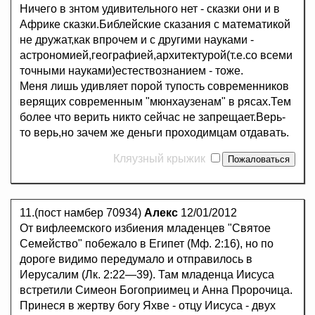
Ничего в знтом удивительного нет - сказки они и в
Африке сказки.Библейские сказания с математикой
не дружат,как впрочем и с другими науками -
астрономией,географией,архитектурой(т.е.со всеми
точными науками)естествознанием - тоже.
Меня лишь удивляет порой тупость современников
верящих современным "мюнхаузенам" в рясах.Тем
более что верить никто сейчас не запрещает.Верь-
то верь,но зачем же деньги проходимцам отдавать.
Кляузный крыжик
11.(пост намбер 70934)
Алекс
12/01/2012
От вифлеемского избиения младенцев "Святое
Семейство" побежало в Египет (Мф. 2:16), но по
дороге видимо передумало и отправилось в
Иерусалим (Лк. 2:22—39). Там младенца Иисуса
встретили Симеон Богоприимец и Анна Пророчица.
Принеся в жертву богу Яхве - отцу Иисуса - двух