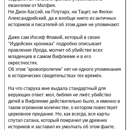
евангелии от Матфея.
Ни Дион Кассий, ни Плутарх, ни Тацит, ни Филон
Александрийский, да и вообще никто из античных
историков и писателей об этом даже не упоминают.
Даже сам Иосиф Флавий, который в своих
"Иудейских хрониках" подробно описывает
правление Ирода, молчит об убийстве всех
младенцев в самом Вифлееме и в его
окрестностях.
Об этом "кровопролитии" нет ни одного упоминания
в исторических свидетельствах тех времён.
На что старуха мне выдала стандартный для
верующих ответ: мол, библия не лжёт, убийство
детей в Вифлееме действительно было, и именно в
таком огромном количестве, о котором повествует
церковное предание. Но, как всегда, все карты
спутал сатана, который помрачил ум древних
историков и заставил их умолчать об этом факте,