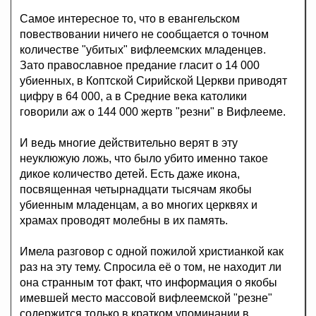
Самое интересное то, что в евангельском
повествовании ничего не сообщается о точном
количестве "убитых" вифлеемских младенцев.
Зато православное предание гласит о 14 000
убиенных, в Коптской Сирийской Церкви приводят
цифру в 64 000, а в Средние века католики
говорили аж о 144 000 жертв "резни" в Вифлееме.
И ведь многие действительно верят в эту
неуклюжую ложь, что было убито именно такое
дикое количество детей. Есть даже икона,
посвященная четырнадцати тысячам якобы
убиенным младенцам, а во многих церквях и
храмах проводят молебны в их память.
Имела разговор с одной пожилой христианкой как
раз на эту тему. Спросила её о том, не находит ли
она странным тот факт, что информация о якобы
имевшей место массовой вифлеемской "резне"
содержится только в кратком упоминании в