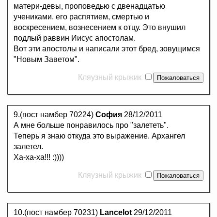
матери-девы, проповедью с двенадцатью
учениками. его распятием, смертью и
воскресением, вознесением к отцу. Это внушил
подлый раввин Иисус апостолам.
Вот эти апостолы и написали этот бред, зовущимся
"Новым Заветом".
Кляузный крыжик
9.(пост намбер 70224)
София
28/12/2011
А мне больше понравилось про "залететь".
Теперь я знаю откуда это выражение. Архангел
залетел.
Ха-ха-ха!!! :))))
Кляузный крыжик
10.(пост намбер 70231)
Lancelot
29/12/2011