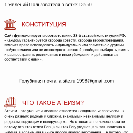
1
Явлений Пользователя в ветке:
13550
КОНСТИТУЦИЯ
Сайт функционирует в соответствии с 28-й статьей конституции РФ:
«Каждому гарантируется свобода совести, свобода вероисповедания,
включая право исповедовать индивидуально или совместно с другими
любую религию или не исповедовать никакой, свободно выбирать, иметь
и распространять религиозные и иные убеждения и действовать в
соответствии с ними».
Голубиная почта: a.site.ru.1998@gmail.com
ЧТО ТАКОЕ АТЕИЗМ?
Атеизм – это умение и желание относится к людям по-человечески – к
очень разным: родным и близким, знакомым и незнакомым, великим и
рядовым, верующим и неверующим… Но относится по-человечески не
потому, что «так велел Бог», или «так Богу угодно», или так написано в
Библии, в Коране или в Книге любого другого вероучения… А потому, что