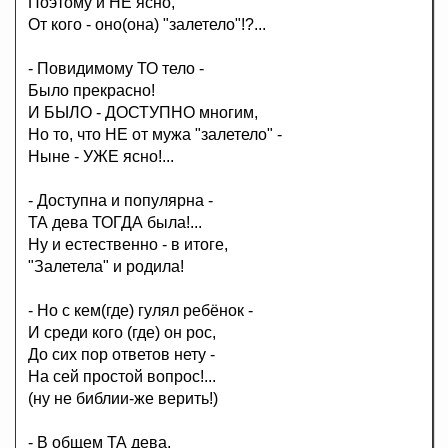
Поэтому и НЕ ясно,
От кого - оно(она) "залетело"!?...
- Повидимому ТО тело -
Было прекрасно!
И БЫЛО - ДОСТУПНО многим,
Но то, что НЕ от мужа "залетело" -
Ныне - УЖЕ ясно!...
- Доступна и популярна -
ТА дева ТОГДА была!...
Ну и естественно - в итоге,
"Залетела" и родила!
- Но с кем(где) гулял ребёнок -
И среди кого (где) он рос,
До сих пор ответов нету -
На сей простой вопрос!...
(ну не библии-же верить!)
- В общем ТА дева,