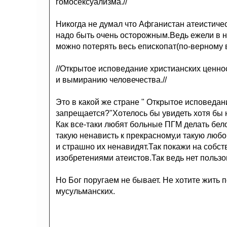
гомосексуализма.//
Никогда не думал что Афганистан атеистичес
надо быть очень осторожным.Ведь ежели в н
можно потерять весь епископат(по-верному
//Открытое исповедание христианских ценно
и вымиранию человечества.//
Это в какой же стране " Открытое исповедан
запрещается?"Хотелось бы увидеть хотя бы н
Как все-таки любят больные ПГМ делать бело
такую ненависть к прекрасному,и такую любо
и страшно их ненавидят.Так покажи на собс
изобретениями атеистов.Так ведь нет пользов
Но Бог поругаем не бывает. Не хотите жить 
мусульманских.