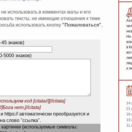
 не использовать в комментах маты и его
иковать тексты, не имеющие отношения к теме
Ате
 просьба использовать кнопку
"Пожаловаться"
,
чел
не
Но 
или
-45 знаков)
в К
кот
-5000 знаков)
люб
люд
к л
спользуем код
[citata//][//citata]
14 
/]Бога нет.[//citata]
21 
 и https:// автоматически преобразуется и
28
на слово "ссылка".
19
11 
 картинки (используемые символы: