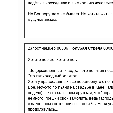
ведёт к вырождению и вымиранию человечес
Но Бог поругаем не бывает. Не хотите жить 
мусульманских.
2.(пост намбер 80386)
Голубая Стрела
08/08
Хотите верьте, хотите нет:
"Воцерковленный" и водка - это понятия не
Это как холодный кипяток.
Хотя у православных все перевернуто с ног н
Вон, Исус-то по пьяни на свадьбе в Кане Гал
недели), не сказал своим дружкам, что "пора
немного, грешки свои замолить, ведь гасподь
измененном состоянии сознания /ты меня ув
продолжилась...