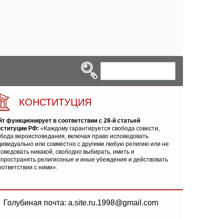
КОНСТИТУЦИЯ
йт функционирует в соответствии с 28-й статьей
нституции РФ:
«Каждому гарантируется свобода совести,
обода вероисповедания, включая право исповедовать
ивидуально или совместно с другими любую религию или не
оведовать никакой, свободно выбирать, иметь и
спространять религиозные и иные убеждения и действовать
оответствии с ними».
Голубиная почта: a.site.ru.1998@gmail.com