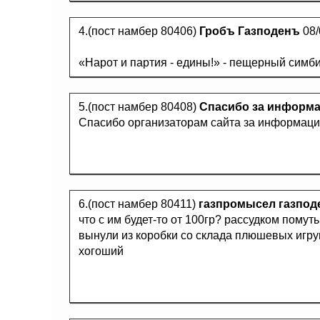
4.(пост намбер 80406)
Гробъ Газподенъ
08/
«Нарот и партия - едины!» - пещерный симбио
5.(пост намбер 80408)
Спасибо за информ
Спасибо организаторам сайта за информаци
6.(пост намбер 80411)
газпромысел газпод
что с им будет-то от 100гр? рассудком пому
вынули из коробки со склада плюшевых игруш
хогоший