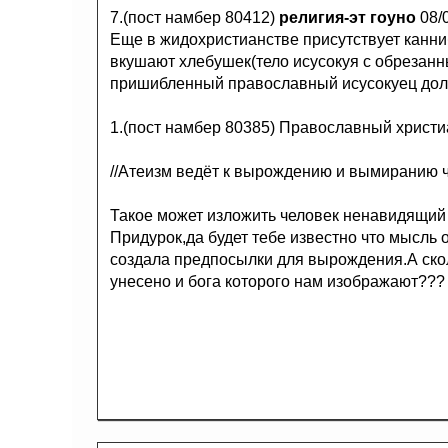
7.(пост намбер 80412)
религия-эт гоуно
08/
Еще в жидохристианстве присутствует канн
вкушают хлебушек(тело исусокуя с обрезан
пришибленный православный исусокуец долж
1.(пост намбер 80385) Православный христи
//Атеизм ведёт к вырождению и вымиранию ч
Такое может изложить человек ненавидящий
Придурок,да будет тебе известно что мысль о
создала предпосылки для вырождения.А скол
унесено и бога которого нам изображают???