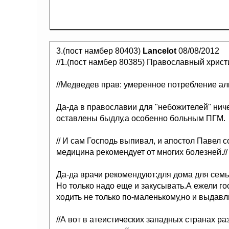
3.(пост намбер 80403)
Lancelot
08/08/2012
//1.(пост намбер 80385) Православный христ
//Медведев прав: умеренное потребление алк
Да-да в православии для "небожителей" ниче
оставлены быдлу,а особенно больным ПГМ.
// И сам Господь выпивал, и апостол Павел 
медицина рекомендует от многих болезней.//
Да-да врачи рекомендуют:для дома для семь
Но только надо еще и закусывать.А ежели го
ходить не только по-маленькому,но и выдавл
//А вот в атеистических западных странах р