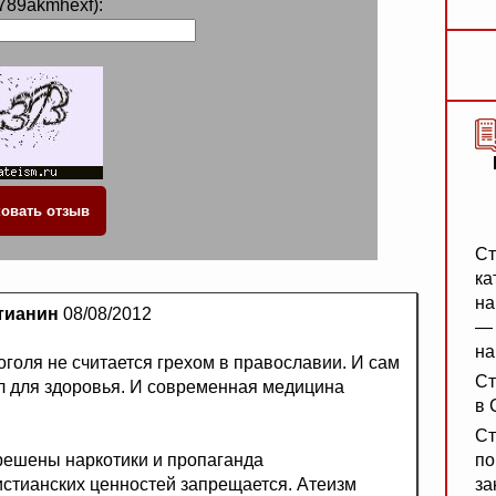
789akmhexf):
Ст
ка
на
тианин
08/08/2012
— 
на
голя не считается грехом в православии. И сам
Ст
л для здоровья. И современная медицина
в 
Ст
зрешены наркотики и пропаганда
по
истианских ценностей запрещается. Атеизм
за