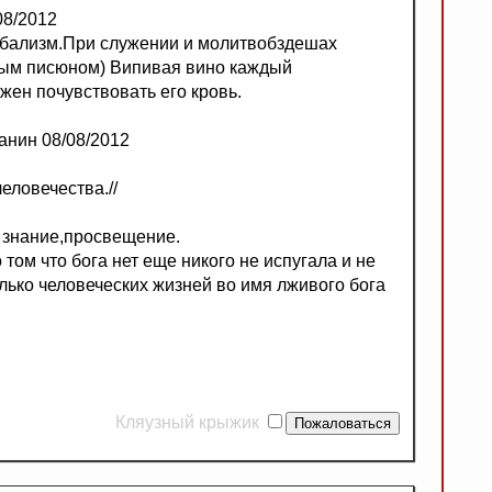
08/2012
ибализм.При служении и молитвобздешах
ным писюном) Випивая вино каждый
ен почувствовать его кровь.
анин 08/08/2012
еловечества.//
 знание,просвещение.
 том что бога нет еще никого не испугала и не
ько человеческих жизней во имя лживого бога
Кляузный крыжик