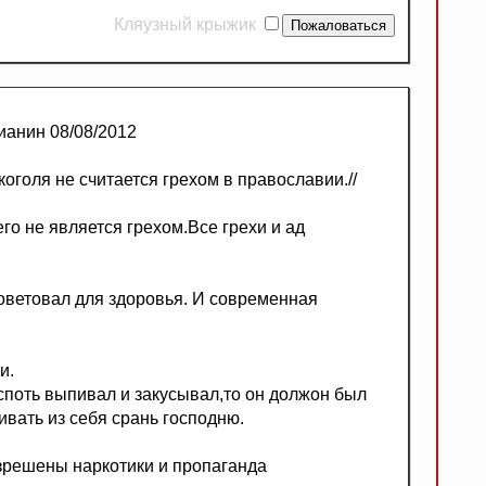
Кляузный крыжик
ианин 08/08/2012
оголя не считается грехом в православии.//
го не является грехом.Все грехи и ад
советовал для здоровья. И современная
и.
споть выпивал и закусывал,то он должон был
ивать из себя срань господню.
азрешены наркотики и пропаганда