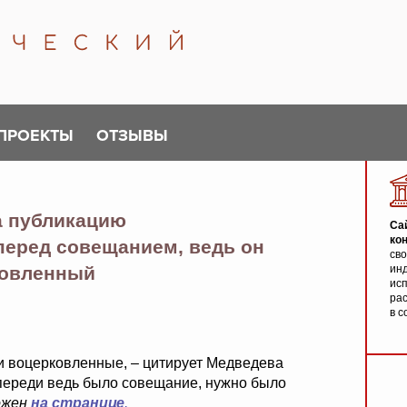
ПРОЕКТЫ
ОТЗЫВЫ
а публикацию
Са
ко
перед совещанием, ведь он
св
овленный
инд
исп
ра
в с
и воцерковленные, – цитирует Медведева
впереди ведь было совещание, нужно было
ожен
на странице
.