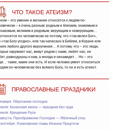
ЧТО ТАКОЕ АТЕИЗМ?
изм – это умение и желание относится к людям по-
овечески – к очень разным: родным и близким, знакомым и
знакомым, великим и рядовым, верующим и неверующим…
относится по-человечески не потому, что «так велел Бог»,
 «так Богу угодно», или так написано в Библии, в Коране или
ниге любого другого вероучения… А потому, что – это люди,
орые окружают нас, живут рядом с нами, любят нас, не
ят, равнодушны к нам, а иногда и ненавидят… Но – это
и… такие, какие они есть. И если человек умеет относиться
юдям по-человечески без всякого Бога, то он и есть атеист.
ПРАВОСЛАВНЫЕ ПРАЗДНИКИ
января: Обрезание господне
июля: Казанская икона — праздник без чуда
 июля: Крещение Руси
 августа: Преображение Господне — Яблочный спас
сентября: Усекновение главы Иоанна Предтечи