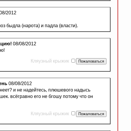
08/2012
з быдла (нарота) и падла (власти).
ацию!
08/08/2012
ю!
Кляузный крыжик
ень
08/08/2012
тьнеет? и не надейтесь, плюшевого надысь
ек. всёгравно его не бгошу потому что он
Кляузный крыжик