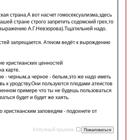
кая страна.А вот насчет гомосексуализма,здесь
ашей стране строго запретить содомский грех,то
 выражению А.Г.Невзорова).Тщатильней надо.
стей запрещается. Атеизм ведёт к вырождению
ие христианских ценностей
а карте.
е - черным,а черное - белым,это же надо иметь
вь к уродству.Они пользуются плодами атеистов
твенном примере что ты не будешь пользоваться
аться будет и будет же хаять.
по христианским заповедям - подохнете от
Кляузный крыжик