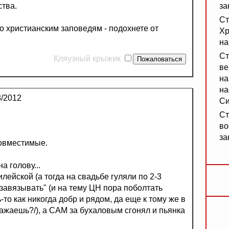
тва.
за
Ст
по христианским заповедям - подохнете от
Хр
на
Ст
Кляузный крыжик
ве
на
на
/2012
Си
Ст
во
за
совместимые.
а голову...
илейской (а тогда на свадьбе гуляли по 2-3
 завязывать" (и на тему ЦН пора поболтать
-то как никогда добр и рядом, да еще к тому же в
ажаешь?/), а САМ за бухаловым сгонял и пьянка