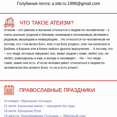
Голубиная почта: a.site.ru.1998@gmail.com
ЧТО ТАКОЕ АТЕИЗМ?
Атеизм – это умение и желание относится к людям по-человечески – к
очень разным: родным и близким, знакомым и незнакомым, великим и
рядовым, верующим и неверующим… Но относится по-человечески не
потому, что «так велел Бог», или «так Богу угодно», или так написано в
Библии, в Коране или в Книге любого другого вероучения… А потому, что
– это люди, которые окружают нас, живут рядом с нами, любят нас, не
любят, равнодушны к нам, а иногда и ненавидят… Но – это люди…
такие, какие они есть. И если человек умеет относиться к людям по-
человечески без всякого Бога, то он и есть атеист.
ПРАВОСЛАВНЫЕ ПРАЗДНИКИ
14 января: Обрезание господне
21 июля: Казанская икона — праздник без чуда
28 июля: Крещение Руси
19 августа: Преображение Господне — Яблочный спас