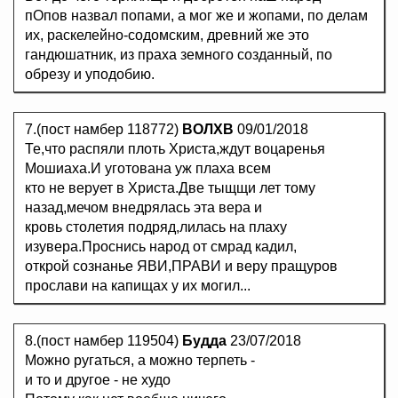
пОпов назвал попами, а мог же и жопами, по делам
их, раскелейно-содомским, древний же это
гандюшатник, из праха земного созданный, по
обрезу и уподобию.
7.(пост намбер 118772)
ВОЛХВ
09/01/2018
Те,что распяли плоть Христа,ждут воцаренья
Мошиаха.И уготована уж плаха всем
кто не верует в Христа.Две тыщщи лет тому
назад,мечом внедрялась эта вера и
кровь столетия подряд,лилась на плаху
изувера.Проснись народ от смрад кадил,
открой сознанье ЯВИ,ПРАВИ и веру пращуров
прослави на капищах у их могил...
8.(пост намбер 119504)
Будда
23/07/2018
Можно ругаться, а можно терпеть -
и то и другое - не худо