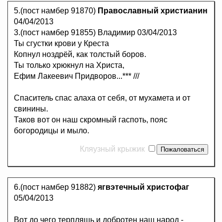
5.(пост намбер 91870)
Православный христианин
04/04/2013
3.(пост намбер 91855) Владимир 03/04/2013
Ты сгустки крови у Креста
Копнул ноздрёй, как толстый боров.
Ты только хрюкнул на Христа,
Ефим Лакеевич Придворов...*** ///
Спаситель спас алаха от себя, от мухамета и от
свинины.
Таков вот он наш скромный гаспоть, пояс
богородицы и мыло.
Кляузный крыжик
6.(пост намбер 91882)
ягвэтечный христофаг
05/04/2013
Вот до чего терплящь и добротен наш народ -