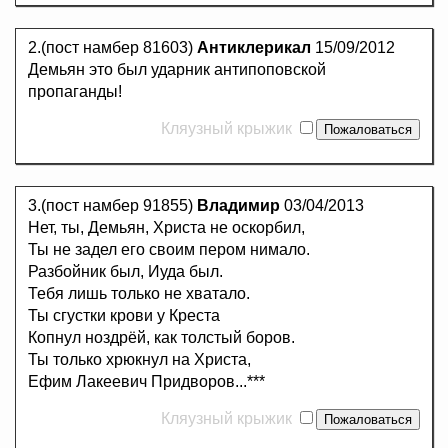
2.(пост намбер 81603)
Антиклерикал
15/09/2012
Демьян это был ударник антипоповской
пропаганды!
Кляузный крыжик
3.(пост намбер 91855)
Владимир
03/04/2013
Нет, ты, Демьян, Христа не оскорбил,
Ты не задел его своим пером нимало.
Разбойник был, Иуда был.
Тебя лишь только не хватало.
Ты сгустки крови у Креста
Копнул ноздрёй, как толстый боров.
Ты только хрюкнул на Христа,
Ефим Лакеевич Придворов...***
Кляузный крыжик