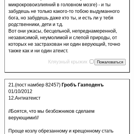
микрокровоизлияний в головном мозге) - и ты
забудешь не только какого-то тобою выдуманного
бога, но забудешь даже кто ты, и есть ли у тебя
родственники, дети и т.д.
Вот они ужасы, бесцельной, непреднамеренной,
независимой, неумолимой и слепой природы, от
которых не застрахован ни один верующий, точно
также как и ни один атеист.
Кляузный крыжик
21.(пост намбер 82457)
Гробъ Газподенъ
01/10/2012
12.Антиатеист
//Боятся, что мы безбожников сделаем
верующими!//
Проще козлу обрезанному и крещонному стать