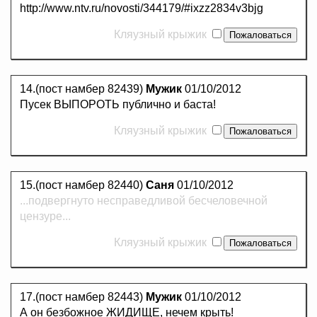
http://www.ntv.ru/novosti/344179/#ixzz2834v3bjg
Кляузный крыжик
14.(пост намбер 82439)
Мужик
01/10/2012
Пусек ВЫПОРОТЬ публично и баста!
Кляузный крыжик
15.(пост намбер 82440)
Саня
01/10/2012
...подвергнуто несправедливой бесчеловечной
цензуре...
Кляузный крыжик
17.(пост намбер 82443)
Мужик
01/10/2012
А он безбожное ЖИДИЩЕ, нечем крыть!