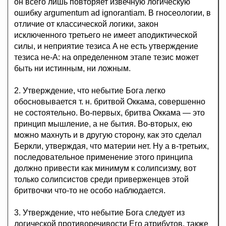
он всего лишь повторяет извечную логическую
ошибку argumentum ad ignorantiam. В гносеологии, в
отличие от классической логики, закон
исключенного третьего не имеет аподиктической
силы, и неприятие тезиса A не есть утверждение
тезиса не-A: на определенном этапе тезис может
быть ни истинным, ни ложным.
2. Утверждение, что небытие Бога легко
обосновывается т. н. бритвой Оккама, совершенно
не состоятельно. Во-первых, бритва Оккама — это
принцип мышление, а не бытия. Во-вторых, ею
можно махнуть и в другую сторону, как это сделал
Беркли, утверждая, что материи нет. Ну а в-третьих,
последовательное применение этого принципа
должно привести как минимум к солипсизму, вот
только солипсистов среди приверженцев этой
бритвочки что-то не особо наблюдается.
3. Утверждение, что небытие Бога следует из
логической противоречивости Его атрибутов, также