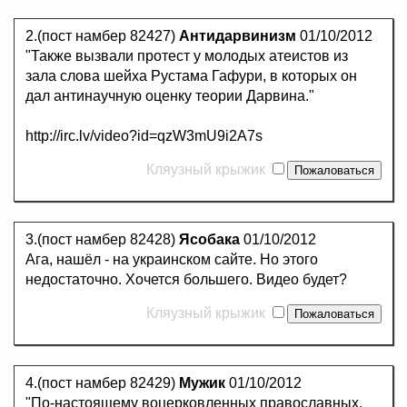
2.(пост намбер 82427)
Антидарвинизм
01/10/2012
"Также вызвали протест у молодых атеистов из
зала слова шейха Рустама Гафури, в которых он
дал антинаучную оценку теории Дарвина."
http://irc.lv/video?id=qzW3mU9i2A7s
Кляузный крыжик
3.(пост намбер 82428)
Ясобака
01/10/2012
Ага, нашёл - на украинском сайте. Но этого
недостаточно. Хочется большего. Видео будет?
Кляузный крыжик
4.(пост намбер 82429)
Мужик
01/10/2012
"По-настоящему воцерковленных православных,