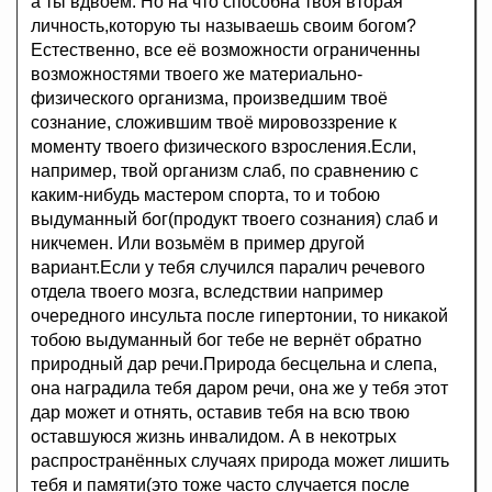
а ты вдвоём. Но на что способна твоя вторая
личность,которую ты называешь своим богом?
Естественно, все её возможности ограниченны
возможностями твоего же материально-
физического организма, произведшим твоё
сознание, сложившим твоё мировоззрение к
моменту твоего физического взросления.Если,
например, твой организм слаб, по сравнению с
каким-нибудь мастером спорта, то и тобою
выдуманный бог(продукт твоего сознания) слаб и
никчемен. Или возьмём в пример другой
вариант.Если у тебя случился паралич речевого
отдела твоего мозга, вследствии например
очередного инсульта после гипертонии, то никакой
тобою выдуманный бог тебе не вернёт обратно
природный дар речи.Природа бесцельна и слепа,
она наградила тебя даром речи, она же у тебя этот
дар может и отнять, оставив тебя на всю твою
оставшуюся жизнь инвалидом. А в некотрых
распространённых случаях природа может лишить
тебя и памяти(это тоже часто случается после