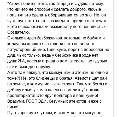
"Атеист боится Бога, как Творца и Судию, потому,
что ничего не способен сделать доброго, любые
попытки это сделать оборачиваются во зло. Но, он
чувствует, что за это зло когда то придется отвечать
и это психологически вызывает у него ненависть к
Создателю."
Сколько видел безбожников, которые по бабкам и
колдунам шляются, а говорят, что не верят в
потусторонний мир. Еще хуже, верят в переселение
душ, чьих только, ведь у безбожника вроде нет
души?! А, посему страшно вам, атеисты, вот дурью
все и выходит наружу.
А кто там вякнул, что коммунизм и атеизм не одно и
тоже?! Не, это близнецы и братья! Атеист ищет рай
на земле, а коммунист - его строит! Так, что бегом к
дебилу ильичу к мавзолею на "молитву" вождю
пролетариата! Это друг вольтера и ваш кумир!
Вразуми, ГОСПОДИ, безумных атеистов и еже с
ними!
Пусть проснутся утром, и вспомнят, что могут не