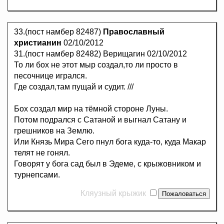
33.(пост намбер 82487)
Православный
христианин
02/10/2012
31.(пост намбер 82482) Верищагин 02/10/2012
То ли бох не этот мыр создал,то ли просто в
песочнице игрался.
Где создал,там пущай и судит. ///
Бох создал мир на тёмной стороне Луны.
Потом подрался с Сатаной и выгнал Сатану и
грешников на Землю.
Или Князь Мира Сего пнул бога куда-то, куда Макар
телят не гонял.
Говорят у бога сад был в Эдеме, с крыжовником и
турнепсами.
Кляузный крыжик