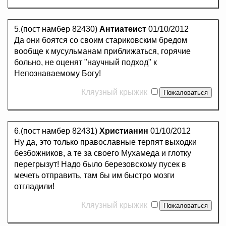
5.(пост намбер 82430)
Антиатеист
01/10/2012
Да они боятся со своим стариковским бредом
вообще к мусульманам приближаться, горячие
больно, не оценят "научный подход" к
Непознаваемому Богу!
Кляузный крыжик
6.(пост намбер 82431)
Христианин
01/10/2012
Ну да, это только православные терпят выходки
безбожников, а те за своего Мухамеда и глотку
перегрызут! Надо было березовскому пусек в
мечеть отправить, там бы им быстро мозги
отгладили!
Кляузный крыжик