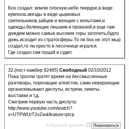
Бох создал: землю плоскую,небо твердое,в виде
кумпола,звезды в виде цырковых
светильников,зайцев и женщин с копытами,и
одежды,болеющие лишаем и проказой,и еще там
дождем можно самые высокие горы затопить,будто
дожь исходит из стратосферы.То ли бох не этот мыр
создал,то ли просто в песочнице игрался.
Где создал,там пущай и судит.
32.(пост намбер 82485)
Свободный
02/10/2012
Пока тролли тратят время на бессмысленные
разговоры, порочащие атеистов, сами неверующие
организовывают диспуты, встречи, пикеты,
выставки и т.д.
Смотрим первую часть диспута:
http://www.youtube.com/watch?
v=UTPWUrT2vZw&feature=plcp
Кляузный крыжик