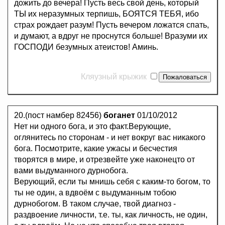
дожить до вечера! Пусть весь свой день, который
ТЫ их неразумных терпишь, БОЯТСЯ ТЕБЯ, ибо
страх рождает разум! Пусть вечером ложатся спать,
и думают, а вдруг не проснутся больше! Вразуми их
ГОСПОДИ безумных атеистов! Аминь.
Кляузный крыжик
20.(пост намбер 82456)
боганет
01/10/2012
Нет ни одного бога, и это факт.Верующие,
оглянитесь по сторонам - и нет вокруг вас никакого
бога. Посмотрите, какие ужасы и бесчестия
творятся в мире, и отрезвейте уже наконецто от
вами выдуманного дурнобога.
Верующий, если ты мнишь себя с каким-то богом, то
ты не один, а вдвоём с выдуманным тобою
дурнобогом. В таком случае, твой диагноз -
раздвоение личности, т.е. ты, как личность, не один,