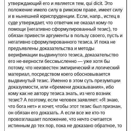
утверждающий его и является тем, qui dicit. Это
положение имело силу в римском праве, имеет силу
и в нынешней юриспруденции. Если, напр., истец в
суде утверждает, что ответчик не оказал кому-то
помощи (негативно сформулированный тезис), то
обязан привести аргументы в пользу своего, пусть и
негативно сформулированного тезиса. И пока не
предъявлены доказательства и методы
верификации выдвинутого тезиса, доказательство
его не-верности бессмысленно — уже хотя бы
потому, что неизвестен эмпирический и логический
материал, посредством коего обосновывается
выдвинутый тезис. Именно в этом суть презумпции
доказуемости, или «бремени доказывания», ибо
кому как не автору тезиса знать, из чего возник
тезис? А поэтому, если человек заявляет: «Я знаю,
что бога нет» и хочет, чтобы этот тезис был признан,
он обязан его доказать. А если все же кто-то
провозглашает положение, что нечто считается
истинным до тех пор, пока не доказано обратное, то