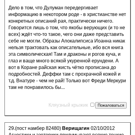
Дело в том, что Дулуман передергивает
информацию в некотором роде - в христианстве нет
конкретных описаний рая, практически ничего.
Говорится лишь о том, что якобы верующих (и то не
всех) ждёт что-то такое, чего они даже представить
себе не могли. Образы Апокалипсиса Иоанна никак
нельзя трактовать как описательные, ибо вся книга
эта символическая! Там и драконы и рогов куча, и
глаз и ваще много всякой укуренной ерундени. А
вот в Коране райская жисть чётко прописана до
подробностей. Деффки там с прохрачной кожей и
т.д. Внатуре - чем не рай! Только вот Фреди Меркури
там не понравилось бы...
Кляузный крыжик
29.(пост намбер 82480)
Верищагин
02/10/2012
Агностики и эзотерики придумывают всякие тонкие