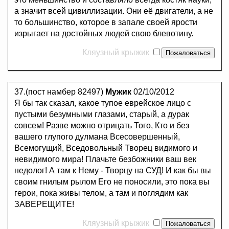
а значит всей цивиллизации. Они её двигатели, а не
то большинство, которое в запале своей ярости
изрыгает на достойных людей свою блевотину.
Кляузный крыжик
37.(пост намбер 82497)
Мужик
02/10/2012
Я бы так сказал, какое тупое еврейское лицо с
пустыми безумными глазами, старый, а дурак
совсем! Разве можно отрицать Того, Кто и без
вашего глупого дулмана Всесовершенный,
Всемогущий, Вседовольный Творец видимого и
невидимого мира! Плачьте безбожники ваш век
недолог! А там к Нему - Творцу на СУД! И как бы вы
своим гнилым рылом Его не поносили, это пока вы
герои, пока живы телом, а там и поглядим как
ЗАВЕРЕЩИТЕ!
Кляузный крыжик