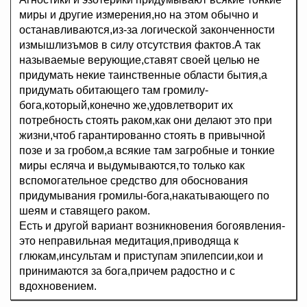
миры и другие измерения,но на этом обычно и
останавливаются,из-за логической законченности
измышлизъмов в силу отсутствия фактов.А так
называемые верующие,ставят своей целью не
придумать некие таинственные области бытия,а
придумать обитающего там громилу-
бога,который,конечно же,удовлетворит их
потребность стоять раком,как они делают это при
жизни,чтоб гарантированно стоять в привычной
позе и за гробом,а всякие там загробные и тонкие
миры есляча и выдумываются,то только как
вспомогательное средство для обоснования
придумывания громилы-бога,накатывающего по
шеям и ставящего раком.
Есть и другой вариант возникновения богоявления-
это неправильная медитация,приводяща к
глюкам,инсультам и приступам эпилепсии,кои и
принимаются за бога,причем радостно и с
вдохновением.