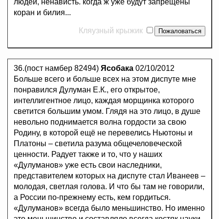
людей, ненависть. когда ж уже будут запрещены
коран и билия...
Кляузный крыжик
36.(пост намбер 82494)
Ясобака
02/10/2012
Больше всего и больше всех на этом диспуте мне
понравился Дулуман Е.К., его открытое,
интеллигентное лицо, каждая морщинка которого
светится большим умом. Глядя на это лицо, в душе
невольно поднимается волна гордости за свою
Родину, в которой ещё не перевелись Ньютоны и
Платоны – светила разума общечеловеческой
ценности. Радует также и то, что у наших
«Дулуманов» уже есть свои наследники,
представителем которых на диспуте стал Иванеев –
молодая, светлая голова. И что бы там не говорили,
а России по-прежнему есть, кем гордиться.
«Дулуманов» всегда было меньшинство. Но именно
это меньшинство и составляло всегда костяк науки,