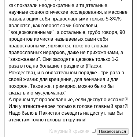
как показали неоднократные и тщательные,
научные социологические исследования, в массиве
называющих себя православными только 5-8%%
являются, как говорят сами богословы,
"воцерковленными", а остальные, грубо говоря, 90
процентов из числа называемых сами себя
православными, являются, тоже по словам
православных иерархов, даже не прихожанами, а
"захожанами". Они заходят в церковь только 1-2
раза в год на большие праздники (Пасхи,
Рождества), и в обязательном порядке - три раза в
своей жизни: для крещения, для венчания и для
похорон. Такое же, примерно, можно было бы
сказать и о мусульманах".
А причем тут православные, если диспут о исламе?!
Или у атеиста-еврея только в голове главный враг?!
Надо было в Пакистан съездить на диспут, там бы
атеистам точно головы открутили!
Кляузный крыжик