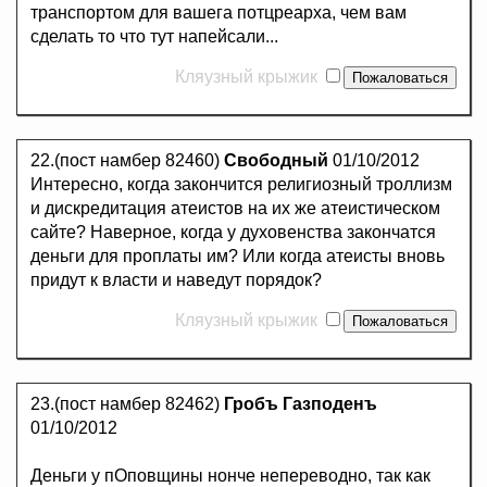
транспортом для вашега потцреарха, чем вам
сделать то что тут напейсали...
Кляузный крыжик
22.(пост намбер 82460)
Свободный
01/10/2012
Интересно, когда закончится религиозный троллизм
и дискредитация атеистов на их же атеистическом
сайте? Наверное, когда у духовенства закончатся
деньги для проплаты им? Или когда атеисты вновь
придут к власти и наведут порядок?
Кляузный крыжик
23.(пост намбер 82462)
Гробъ Газподенъ
01/10/2012
Деньги у пОповщины нонче непереводно, так как