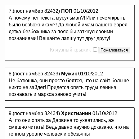
7.(пост намбер 82432)
ПОП
01/10/2012
А почему нет текста мусульман?! Или нечем крыть
было безбожникам?! Да любой имам вашего еврея
детка-безбожника за пояс бы заткнул своими
познаниями! Вешайте лапшу тут друг другу!
Кляузный крыжик
8.(пост намбер 82433)
Мужик
01/10/2012
Не батюшка, они просто боятся, что на сайт больше
никто не зайдет! Придется опять труды ленина
познавать и маркса заново учить!
9.(пост намбер 82434)
Христианин
01/10/2012
А что они опять за Дарвина то ухватились, аж
смешно читать! Ведь давно научно доказано, что на
генном уровне человек и обезьяны