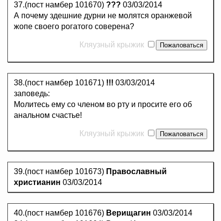
37.(пост намбер 101670)
???
03/03/2014
А почему здешние дурни не молятся оранжевой
жопе своего рогатого соверена?
Кляузный крыжик
38.(пост намбер 101671)
!!!
03/03/2014
заповедь:
Молитесь ему со членом во рту и просите его об
анальном счастье!
Кляузный крыжик
39.(пост намбер 101673)
Православный
христианин
03/03/2014
40.(пост намбер 101676)
Верищагин
03/03/2014