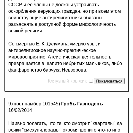
СССР и ее члены не должны устраивать
оскорбления верующих граждан, но при всем этом
воинствующие антирелигиозники обязаны
разъяснять в доступной форме мифологичность
всякой религии.
Со смертью Е. К. Дулумана умерло увы, и
антирелигиозное научно-практичкеское
мировосприятие. Атеистическая деятельность
превращается в шапито небритых мальчиков, либо
фанфаронство барчука Невзорова.
Кляузный крыжик
9.(пост намбер 101545)
Гробъ Газподенъ
16/02/2014
Наивно полагать, что те, кто смотрит "кварталы" да
всяки "смехупилорамы" окромя шопито что-то ино