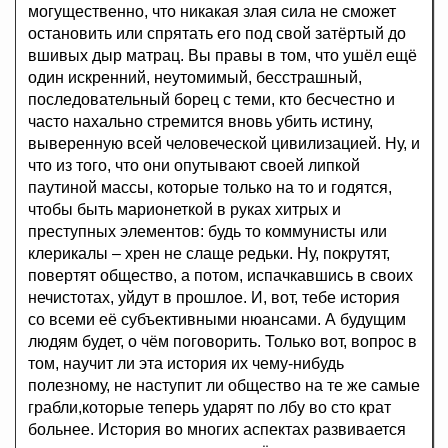
могущественно, что никакая злая сила не сможет
остановить или спрятать его под свой затёртый до
вшивых дыр матрац. Вы правы в том, что ушёл ещё
один искренний, неутомимый, бесстрашный,
последовательный борец с теми, кто бесчестно и
часто нахально стремится вновь убить истину,
выверенную всей человеческой цивилизацией. Ну, и
что из того, что они опутывают своей липкой
паутиной массы, которые только на то и годятся,
чтобы быть марионеткой в руках хитрых и
преступных элементов: будь то коммунисты или
клерикалы – хрен не слаще редьки. Ну, покрутят,
повертят общество, а потом, испачкавшись в своих
нечистотах, уйдут в прошлое. И, вот, тебе история
со всеми её субъективными нюансами. А будущим
людям будет, о чём поговорить. Только вот, вопрос в
том, научит ли эта история их чему-нибудь
полезному, не наступит ли общество на те же самые
грабли,которые теперь ударят по лбу во сто крат
больнее. История во многих аспектах развивается