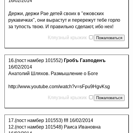
16/02/2014
Держи, держи Рае детей своих в "ежовских
рукавичках", они вырастут и перережут тебе горло
за тупость твою. И правильно сделают, ибо нех!
Кляузный крыжик
16.(пост намбер 101552)
Гробъ Газподенъ
16/02/2014
Анатолий Шляхов. Размышление о Боге
http://www.youtube.com/watch?v=sFpu9HgvKsg
Кляузный крыжик
17.(пост намбер 101553)
!!!
16/02/2014
12.(пост намбер 101548) Раиса Ивановна