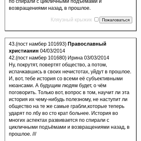
по спирали с цикличными подъёмами и
возвращениями назад, в прошлое.
Кляузный крыжик
43.(пост намбер 101693)
Православный
христианин
04/03/2014
42.(пост намбер 101680) Ирина 03/03/2014
Ну, покрутят, повертят общество, а потом,
испачкавшись в своих нечистотах, уйдут в прошлое.
И, вот, тебе история со всеми её субъективными
нюансами. А будущим людям будет, о чём
поговорить. Только вот, вопрос в том, научит ли эта
история их чему-нибудь полезному, не наступит ли
общество на те же самые грабли,которые теперь
ударят по лбу во сто крат больнее. История во
многих аспектах развивается по спирали с
цикличными подъёмами и возвращениями назад, в
прошлое. ///