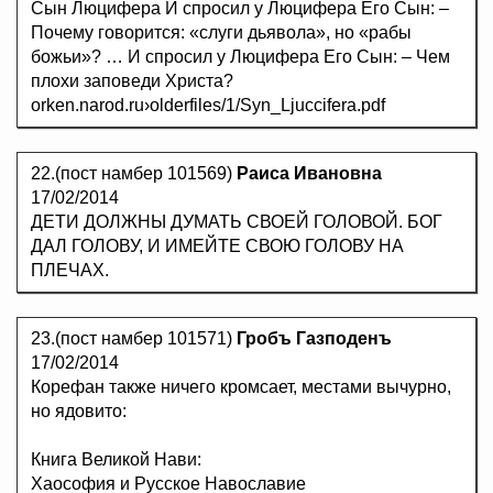
Сын Люцифера И спросил у Люцифера Его Сын: –
Почему говорится: «слуги дьявола», но «рабы
божьи»? … И спросил у Люцифера Его Сын: – Чем
плохи заповеди Христа?
orken.narod.ru›olderfiles/1/Syn_Ljuccifera.pdf
22.(пост намбер 101569)
Раиса Ивановна
17/02/2014
ДЕТИ ДОЛЖНЫ ДУМАТЬ СВОЕЙ ГОЛОВОЙ. БОГ
ДАЛ ГОЛОВУ, И ИМЕЙТЕ СВОЮ ГОЛОВУ НА
ПЛЕЧАХ.
23.(пост намбер 101571)
Гробъ Газподенъ
17/02/2014
Корефан также ничего кромсает, местами вычурно,
но ядовито:
Книга Великой Нави:
Хаософия и Русское Навославие