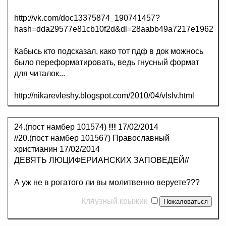
http://vk.com/doc13375874_190741457?
hash=dda29577e81cb10f2d&dl=28aabb49a7217e1962
Кабысь кто подсказал, како тот пдф в док можнось
было переформатировать, ведь гнусный формат
для читалок...
http://nikarevleshy.blogspot.com/2010/04/vlslv.html
24.(пост намбер 101574)
!!!
17/02/2014
//20.(пост намбер 101567) Православный
христианин 17/02/2014
ДЕВЯТЬ ЛЮЦИФЕРИАНСКИХ ЗАПОВЕДЕЙ//
А уж не в рогатого ли вы молитвенно веруете???
Кляузный крыжик