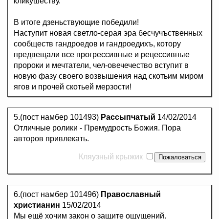
кликушеству.
В итоге дзеньствующие победили!
Наступит новая светло-серая эра бесчучъственных
сообществ гандроедов и гандроедихъ, котору
предвещали все прогрессивные и рецессивные
пророки и мечтатели, чел-овечечество вступит в
новую фазу своего возвышения над скотьим миром
ягов и прочей скотьей мерзости!
5.(пост намбер 101493)
Рассыпчатый
14/02/2014
Отличные ролики - Премудрость Божия. Пора
авторов привлекать.
Кляузный крыжик
6.(пост намбер 101496)
Православный
христианин
15/02/2014
Мы ещё хочим закон о защите ощущений.