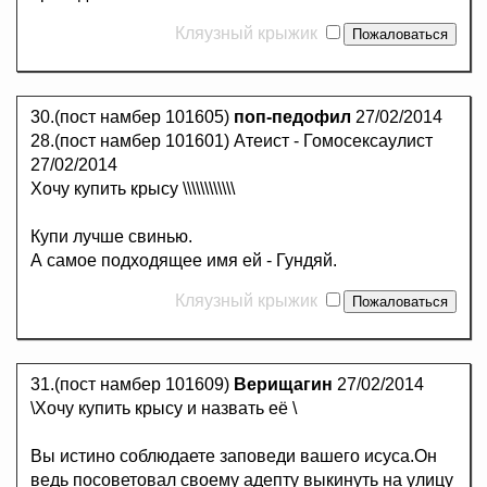
Кляузный крыжик
30.(пост намбер 101605)
поп-педофил
27/02/2014
28.(пост намбер 101601) Атеист - Гомосексаулист
27/02/2014
Хочу купить крысу \\\\\\\\\\\\
Купи лучше свинью.
А самое подходящее имя ей - Гундяй.
Кляузный крыжик
31.(пост намбер 101609)
Верищагин
27/02/2014
\Хочу купить крысу и назвать её \
Вы истино соблюдаете заповеди вашего исуса.Он
ведь посоветовал своему адепту выкинуть на улицу