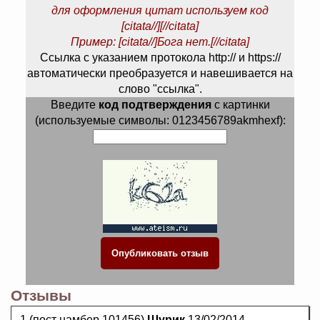
для оформления цитат используем код
[citata//][//citata]
Пример: [citata//]Бога нет.[//citata]
Ссылка с указанием протокола http:// и https://
автоматически преобразуется и навешивается на
слово "ссылка".
Введите
код подтверждения
с картинки
(используемые символы: 0123456789akmhexf):
Отзывы
1.(пост намбер 101456)
Шурик
13/02/2014