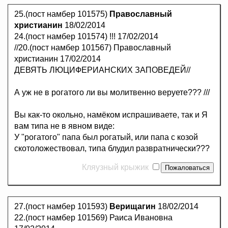
25.(пост намбер 101575)
Православный
христианин
18/02/2014
24.(пост намбер 101574) !!! 17/02/2014
//20.(пост намбер 101567) Православный
христианин 17/02/2014
ДЕВЯТЬ ЛЮЦИФЕРИАНСКИХ ЗАПОВЕДЕЙ//
А уж не в рогатого ли вы молитвенно веруете??? ///
Вы как-то окольно, намёком испрашиваете, так и Я
вам типа не в явном виде:
У "рогатого" папа был рогатый, или папа с козой
скотоложествовал, типа блудил развратнически???
Кляузный крыжик
27.(пост намбер 101593)
Верищагин
18/02/2014
22.(пост намбер 101569) Раиса Ивановна