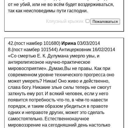
от не убий, или не во всём будет воздерживаться,
так как неисповедимы пути гасподни.
Кляузный крыжик
42.(пост намбер 101680)
Ирина
03/03/2014
8.(пост намбер 101544) Антицерковник 16/02/2014
«Со смертью Е. К. Дулумана умерло увы, и
антирелигиозное научно-практическое
мировосприятие». Думаю,Вы не правы. Как при
современном уровне технического прогресса оно
может умереть? Никак! Оно живо и действенно,
слава богу. Никакие злые силы теперь не смогут
заткнуть ему рот. И всякий человек, если у него
появится потребность что-то, в чём-то навести
порядок, и таким образом убедиться в правоте
одних и неправоте других, может это сделать
самостоятельно. Естественнонаучное
мировоззрение на сегодняшний день настолько