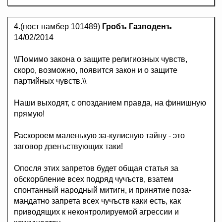
4.(пост намбер 101489)
Гробъ Газподенъ
14/02/2014
\\Помимо закона о защите религиозных чувств,
скоро, возможно, появится закон и о защите
партийных чувств.\\
Наши выходят, с опозданием правда, на финишную
прямую!
Раскороем маленькую за-кулисную тайну - это
заговор дзенъствующих таки!
Опосля этих запретов будет общая статья за
обскорбление всех подряд чучъств, взатем
спонтанный народный митигн, и принятие поза-
мандатно запрета всех чучъств каки есть, как
приводящих к неконтролируемой агрессии и