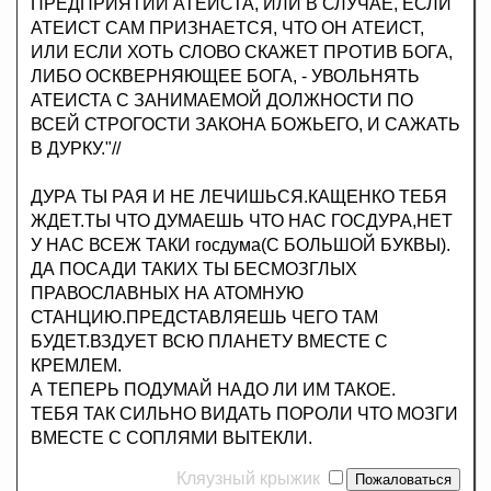
ПРЕДПРИЯТИИ АТЕИСТА, ИЛИ В СЛУЧАЕ, ЕСЛИ
АТЕИСТ САМ ПРИЗНАЕТСЯ, ЧТО ОН АТЕИСТ,
ИЛИ ЕСЛИ ХОТЬ СЛОВО СКАЖЕТ ПРОТИВ БОГА,
ЛИБО ОСКВЕРНЯЮЩЕЕ БОГА, - УВОЛЬНЯТЬ
АТЕИСТА С ЗАНИМАЕМОЙ ДОЛЖНОСТИ ПО
ВСЕЙ СТРОГОСТИ ЗАКОНА БОЖЬЕГО, И САЖАТЬ
В ДУРКУ."//
ДУРА ТЫ РАЯ И НЕ ЛЕЧИШЬСЯ.КАЩЕНКО ТЕБЯ
ЖДЕТ.ТЫ ЧТО ДУМАЕШЬ ЧТО НАС ГОСДУРА,НЕТ
У НАС ВСЕЖ ТАКИ госдума(С БОЛЬШОЙ БУКВЫ).
ДА ПОСАДИ ТАКИХ ТЫ БЕСМОЗГЛЫХ
ПРАВОСЛАВНЫХ НА АТОМНУЮ
СТАНЦИЮ.ПРЕДСТАВЛЯЕШЬ ЧЕГО ТАМ
БУДЕТ.ВЗДУЕТ ВСЮ ПЛАНЕТУ ВМЕСТЕ С
КРЕМЛЕМ.
А ТЕПЕРЬ ПОДУМАЙ НАДО ЛИ ИМ ТАКОЕ.
ТЕБЯ ТАК СИЛЬНО ВИДАТЬ ПОРОЛИ ЧТО МОЗГИ
ВМЕСТЕ С СОПЛЯМИ ВЫТЕКЛИ.
Кляузный крыжик