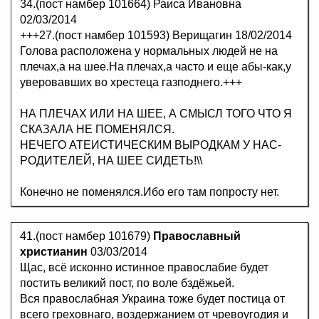
34.(пост намбер 101664) Раиса Ивановна
02/03/2014
+++27.(пост намбер 101593) Верищагин 18/02/2014
Голова расположена у нормальных людей не на
плечах,а на шее.На плечах,а часто и еще абы-как,у
уверовавших во хрестеца газподнего.+++
НА ПЛЕЧАХ ИЛИ НА ШЕЕ, А СМЫСЛ ТОГО ЧТО Я
СКАЗАЛА НЕ ПОМЕНЯЛСЯ.
НЕЧЕГО АТЕИСТИЧЕСКИМ ВЫРОДКАМ У НАС-
РОДИТЕЛЕЙ, НА ШЕЕ СИДЕТЬ!\\
Конечно не поменялся.Ибо его там попросту нет.
41.(пост намбер 101679)
Православный
христианин
03/03/2014
Щас, всё исконно истинное правослабие будет
постить великий пост, по воле бздёжьей.
Вся правослабная Украина тоже будет постица от
всего греховнаго, воздержанием от чревоугодия и