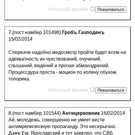
Кляузный крыжик
7.(пост намбер 101498)
Гробъ Газподенъ
15/02/2014
Спервачи надобно медосмотр пройти будет всем на
адекватность их чухствований, очучений,
слышаний, видений и прочая абманздрений.
Процессдура проста - моцион по колену обухом
топорика.
Кляузный крыжик
8.(пост намбер 101544)
Антицерковник
16/02/2014
Ай, молодежь, совершенно не умеет вести
антимрелигиозную пропаганду. Это несерьезно.
Даже Ем. Ярославский и тот заявлял, что СВБ