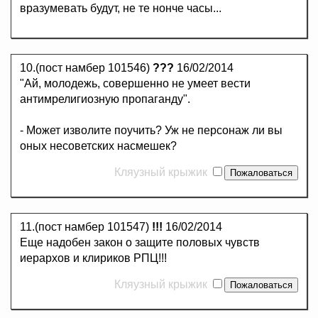
вразумевать будут, не те нонче часы...
10.(пост намбер 101546)
???
16/02/2014
"Ай, молодежь, совершенно не умеет вести
антимрелигиозную пропаганду".
- Может изволите поучить? Уж не персонаж ли вы
оных несоветских насмешек?
Кляузный крыжик
11.(пост намбер 101547)
!!!
16/02/2014
Еще надобен закон о защите половых чувств
иерархов и клириков РПЦ!!!
Кляузный крыжик