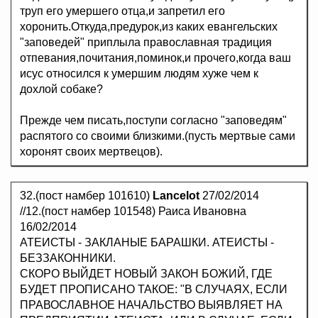
труп его умершего отца,и запретил его
хоронить.Откуда,предурок,из каких евангельских
"заповедей" приплыла православная традиция
отпевания,почитания,поминок,и прочего,когда ваш
исус относился к умершим людям хуже чем к
дохлой собаке?
Прежде чем писать,поступи согласно "заповедям"
распятого со своими близкими.(пусть мертвые сами
хоронят своих мертвецов).
32.(пост намбер 101610)
Lancelot
27/02/2014
//12.(пост намбер 101548) Раиса Ивановна
16/02/2014
АТЕИСТЫ - ЗАКЛАНЫЕ БАРАШКИ. АТЕИСТЫ -
БЕЗЗАКОННИКИ.
СКОРО ВЫЙДЕТ НОВЫЙ ЗАКОН БОЖИЙ, ГДЕ
БУДЕТ ПРОПИСАНО ТАКОЕ: "В СЛУЧАЯХ, ЕСЛИ
ПРАВОСЛАВНОЕ НАЧАЛЬСТВО ВЫЯВЛЯЕТ НА