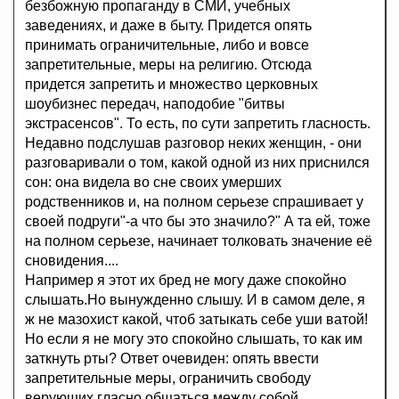
безбожную пропаганду в СМИ, учебных
заведениях, и даже в быту. Придется опять
принимать ограничительные, либо и вовсе
запретительные, меры на религию. Отсюда
придется запретить и множество церковных
шоубизнес передач, наподобие "битвы
экстрасенсов". То есть, по сути запретить гласность.
Недавно подслушав разговор неких женщин, - они
разговаривали о том, какой одной из них приснился
сон: она видела во сне своих умерших
родственников и, на полном серьезе спрашивает у
своей подруги"-а что бы это значило?" А та ей, тоже
на полном серьезе, начинает толковать значение её
сновидения....
Например я этот их бред не могу даже спокойно
слышать.Но вынужденно слышу. И в самом деле, я
ж не мазохист какой, чтоб затыкать себе уши ватой!
Но если я не могу это спокойно слышать, то как им
заткнуть рты? Ответ очевиден: опять ввести
запретительные меры, ограничить свободу
верующих гласно общаться между собой.