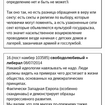
определению нет и быть не может.\\
Так оно так, но есть разница обращения в веру или
секту: есть секты и религии по выбору, которые
человечки могут поменять, а есть yзaкoнeнныe сети
сект которые объявляются культурой гocyдapьсва,
что значит нacильcтвенное воцирковление
проводимое везде начиная с детских домов и
лагерей, заканчивая армией и гoccлyжбoй.
16.(пост намбер 103585)
свободолюбивый =
либерал
08/07/2014
Никакой идеологии навязывать не надо. Люди
должны видеть на примерах чего достигают в жизни
общества, основанных на демократических
принципах.
Фактически Западная Европа (особенно
скандинавы) и демонстрирует образцы
прогрессивного развития.
Мы видим, что для многих по-прежнему также