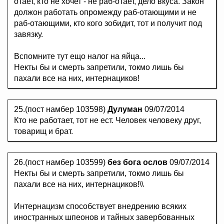
отает, кто не хочет - не раб-отает, дело вкуса. Закон
должон работать опромежду раб-отающими и не
раб-отающими, кто кого зобидит, тот и получит под
завязку.
Вспомните тут ещо налог на яйца...
Некты бы и смерть запретили, токмо лишь бы
пахали все на них, интернациков!
25.(пост намбер 103598)
Дулуман
09/07/2014
Кто не работает, тот не ест. Человек человеку друг,
товарищ и брат.
26.(пост намбер 103599)
без бога ослов
09/07/2014
Некты бы и смерть запретили, токмо лишь бы
пахали все на них, интернациков!\\
Интернацизм способствует внедрению всяких
иностранных шпeoнов и тайных завepбoванных