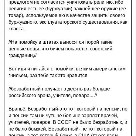
предлогом не согласится уничтожать религию, ибо
религия есть её (буржуазии) важнейшее оружие (её
товар), используемое ею в качестве защиты своего
буржуазного, эксплуататорского существования, как
класса.
//На помойку в штатах выносятся порой такие
ценные вещи, что бичем покажется советский
гражданин,//
Вот иди и питайся с помойки, всяким американским
гнильем, раз тебе так это нравится.
//безработный получает в десять раз больше
poccийcкого вpaча, учителя, повара... //
Враньё. Безработный-это тот, который на пенсии, но
и пенсии там ни чуть не больше зарплат врачей,
учителей, поваров. В СССР не было безработных, и
не было бомжей. Безработный- не тот, который на
пенсии, а тот, который бомж, в США (также как и