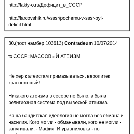
http://fakty-o.ru/Дефицит_в_СССР
http://farcovshik.ru/vsssr/pochemu-v-sssr-byl-
deficit.html
30.(пост намбер 103613)
Contradeum
10/07/2014
to СССР=МАССОВЫЙ АТЕИЗМ
Не хер к атеистам примазываться, веропитек
красножопый!
Никакого атеизма в сесере не было, а была
религиозная система под вывеской атеизма.
Ваша бандитская идеология не могла без обмана и
насилия. Кого могли - обманывали, кого не могли -
запугивали. - Мафия. И уравниловка - по