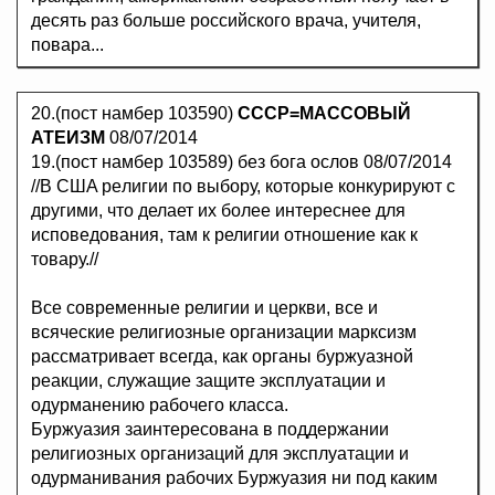
десять раз больше poccийcкого вpaча, учителя,
повара...
20.(пост намбер 103590)
СССР=МАССОВЫЙ
АТЕИЗМ
08/07/2014
19.(пост намбер 103589) без бога ослов 08/07/2014
//B CШA peлигии по выбору, которые конкурируют с
другими, что делает их более интереснее для
исповедования, там к религии отношение как к
товару.//
Все современные религии и церкви, все и
всяческие религиозные организации марксизм
рассматривает всегда, как органы буржуазной
реакции, служащие защите эксплуатации и
одурманению рабочего класса.
Буржуазия заинтересована в поддержании
религиозных организаций для эксплуатации и
одурманивания рабочих Буржуазия ни под каким