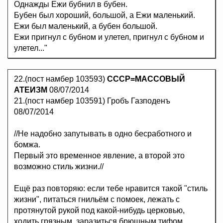
Однажды Ежи бубнил в бубен.
Бубен был хороший, большой, а Ежи маленький.
Ежи был маленький, а бубен большой.
Ежи пригнул с бубном и улетел, пригнул с бубном и
улетел..."
22.(пост намбер 103593)
СССР=МАССОВЫЙ
АТЕИЗМ
08/07/2014
21.(пост намбер 103591) Гробъ Газподенъ
08/07/2014
//Не надобно запутывать в одно бесработного и
бомжа.
Первый это временное явление, а второй это
возможно стиль жизни.//
Ещё раз повторяю: если тебе нравится такой "стиль
жизни", питаться гнильём с помоек, лежать с
протянутой рукой под какой-нибудь церковью,
ходить грязным, заразиться брюшным тифом,