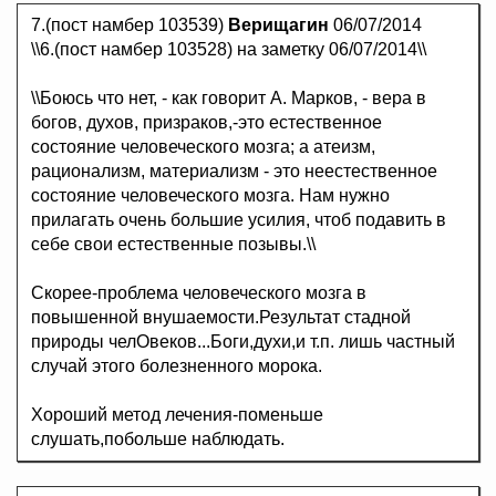
7.(пост намбер 103539)
Верищагин
06/07/2014
\\6.(пост намбер 103528) на заметку 06/07/2014\\
\\Боюсь что нет, - как говорит А. Марков, - вера в
богов, духов, призраков,-это естественное
состояние человеческого мозга; а атеизм,
рационализм, материализм - это неестественное
состояние человеческого мозга. Нам нужно
прилагать очень большие усилия, чтоб подавить в
себе свои естественные позывы.\\
Скорее-проблема человеческого мозга в
повышенной внушаемости.Результат стадной
природы челОвеков...Боги,духи,и т.п. лишь частный
случай этого болезненного морока.
Хороший метод лечения-поменьше
слушать,побольше наблюдать.