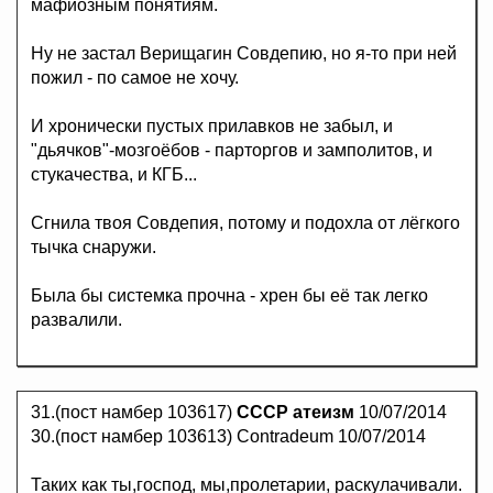
мафиозным понятиям.
Ну не застал Верищагин Совдепию, но я-то при ней
пожил - по самое не хочу.
И хронически пустых прилавков не забыл, и
"дьячков"-мозгоёбов - парторгов и замполитов, и
стукачества, и КГБ...
Сгнила твоя Совдепия, потому и подохла от лёгкого
тычка снаружи.
Была бы системка прочна - хрен бы её так легко
развалили.
31.(пост намбер 103617)
СССР атеизм
10/07/2014
30.(пост намбер 103613) Contradeum 10/07/2014
Таких как ты,господ, мы,пролетарии, раскулачивали.