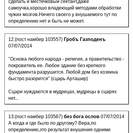
сделать и местечковый сектант,даже
самоучка,хорошо владеющий методами обработки
чужих мозгов.Ничего своего у внушаемого тут по
определению нет и быть не может.
12.(пост намбер 103557)
Гробъ Газподенъ
07/07/2014
"Основа любого народа - религия, а правительство -
покровитель ее. Любое здание без крепкого
фундамента разрушится. Любой дом без хозяина
быстро разорится" (сцарь Арташир)
Сцари нуждаются в мудрецах, мудрецы в сцарях
нет...
13.(пост намбер 103567)
без бога ослов
07/07/2014
А когда и где было по другому? Вера,по
определению,это результат внушения одними