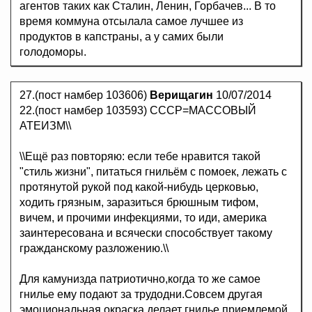
агентов таких как Сталин, Ленин, Гоpбачев... В то
время коммуна отсылала самое лучшее из
продуктов в капстраны, а у самих были
голодоморы.
27.(пост намбер 103606)
Верищагин
10/07/2014
22.(пост намбер 103593) СССР=МАССОВЫЙ
АТЕИЗМ\\
\\Ещё раз повторяю: если тебе нравится такой
"стиль жизни", питаться гнильём с помоек, лежать с
протянутой рукой под какой-нибудь церковью,
ходить грязным, заразиться брюшным тифом,
вичем, и прочими инфекциями, то иди, америка
заинтересована и всячески способствует такому
гражданскому разложению.\\
Для камунизда патриотично,когда то же самое
гнилье ему подают за трудодни.Совсем другая
эмоциональная окраска делает гнилье приемлемой