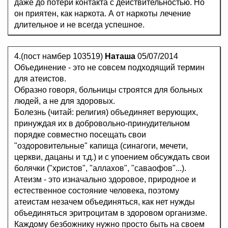
даже до потери контакта с действительностью. Но
он приятен, как наркота. А от наркоты лечение
длительное и не всегда успешное.
4.(пост намбер 103519)
Наташа
05/07/2014
Объединение - это не совсем подходящий термин
для атеистов.
Образно говоря, больницы строятся для больных
людей, а не для здоровых.
Болезнь (читай: религия) объединяет верующих,
принуждая их в добровольно-принудительном
порядке совместно посещать свои
"оздоровительные" капища (синагоги, мечети,
церкви, дацаны и т.д.) и с упоением обсуждать свои
болячки ("христов", "аллахов", "саваофов"...).
Атеизм - это изначально здоровое, природное и
естественное состояние человека, поэтому
атеистам незачем объединяться, как нет нужды
объединяться эритроцитам в здоровом организме.
Каждому безбожнику нужно просто быть на своем