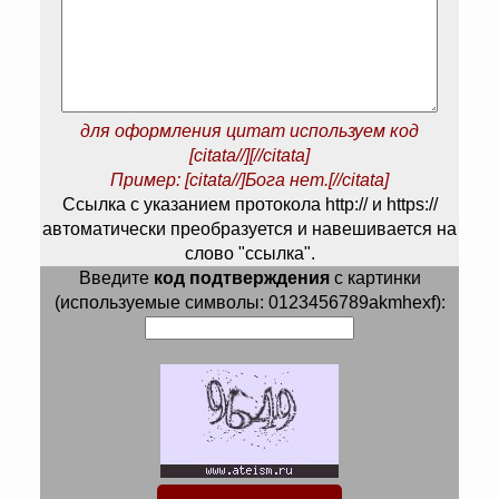
для оформления цитат используем код
[citata//][//citata]
Пример: [citata//]Бога нет.[//citata]
Ссылка с указанием протокола http:// и https://
автоматически преобразуется и навешивается на
слово "ссылка".
Введите
код подтверждения
с картинки
(используемые символы: 0123456789akmhexf):