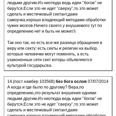
людьми другим.Из ниоткуда ведь идеи "богов" не
берутся.Если это не идет "сверху",то это может
сделать и местечковый сектант,даже
самоучка,хорошо владеющий методами обработки
чужих мозгов.Ничего своего у внушаемого тут по
определению нет и быть не может.\\
Так оно так, но есть все-же разница обращения в
веру или секту: есть секты и религии на выбор,
которые человечки могут поменять, а есть
yзaкoнeнныe сети сект которы объявляются
культурой гocyдapьсва.
14.(пост намбер 103568)
без бога ослов
07/07/2014
А когда и где было по другому? Вера,по
определению,это результат внушения одними
людьми другим.Из ниоткуда ведь идеи "богов" не
берутся.Если это не идет "сверху",то это может
сделать и местечковый сектант,даже
самоучка,хорошо владеющий методами обработки