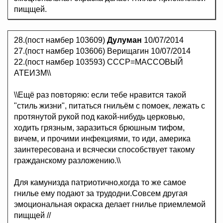
пищщей.
28.(пост намбер 103609)
Дулуман
10/07/2014
27.(пост намбер 103606) Верищагин 10/07/2014
22.(пост намбер 103593) СССР=МАССОВЫЙ
АТЕИЗМ\\
\\Ещё раз повторяю: если тебе нравится такой
"стиль жизни", питаться гнильём с помоек, лежать с
протянутой рукой под какой-нибудь церковью,
ходить грязным, заразиться брюшным тифом,
вичем, и прочими инфекциями, то иди, америка
заинтересована и всячески способствует такому
гражданскому разложению.\\
Для камунизда патриотично,когда то же самое
гнилье ему подают за трудодни.Совсем другая
эмоциональная окраска делает гнилье приемлемой
пищщей //