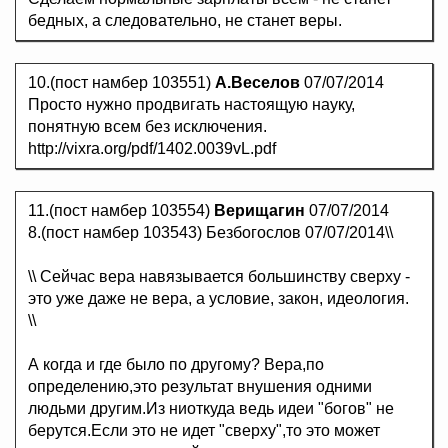
бедных, а следовательно, не станет веры.
10.(пост намбер 103551)
А.Веселов
07/07/2014
Просто нужно продвигать настоящую науку,
понятную всем без исключения.
http://vixra.org/pdf/1402.0039vL.pdf
11.(пост намбер 103554)
Верищагин
07/07/2014
8.(пост намбер 103543) Безбогослов 07/07/2014\\
\\ Сейчас вера навязывается большинству сверху -
это уже даже не вера, а условие, закон, идеология.
\\
А когда и где было по другому? Вера,по
определению,это результат внушения одними
людьми другим.Из ниоткуда ведь идеи "богов" не
берутся.Если это не идет "сверху",то это может