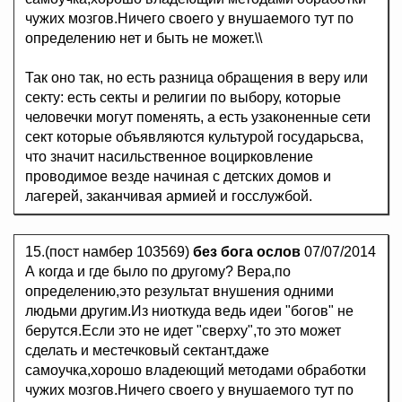
чужих мозгов.Ничего своего у внушаемого тут по
определению нет и быть не может.\\
Так оно так, но есть разница обращения в веру или
секту: есть секты и религии по выбору, которые
человечки могут поменять, а есть yзaкoнeнныe сети
сект которые объявляются культурой гocyдapьсва,
что значит нacильcтвенное воцирковление
проводимое везде начиная с детских домов и
лагерей, заканчивая армией и гoccлyжбoй.
15.(пост намбер 103569)
без бога ослов
07/07/2014
А когда и где было по другому? Вера,по
определению,это результат внушения одними
людьми другим.Из ниоткуда ведь идеи "богов" не
берутся.Если это не идет "сверху",то это может
сделать и местечковый сектант,даже
самоучка,хорошо владеющий методами обработки
чужих мозгов.Ничего своего у внушаемого тут по