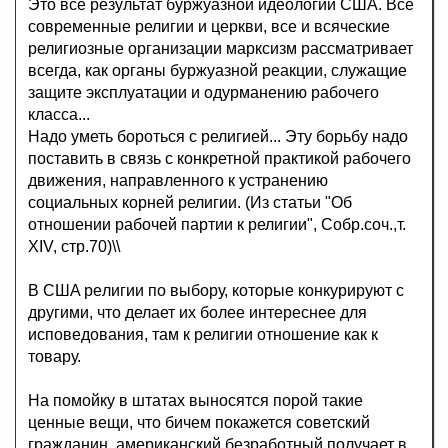
Это всё результат буржуазной идеологии США. Все
современные религии и церкви, все и всяческие
религиозные организации марксизм рассматривает
всегда, как органы буржуазной реакции, служащие
защите эксплуатации и одурманению рабочего
класса...
Надо уметь бороться с религией... Эту борьбу надо
поставить в связь с конкретной практикой рабочего
движения, направленного к устранению
социальных корней религии. (Из статьи "Об
отношении рабочей партии к религии", Собр.соч.,т.
XIV, стр.70)\\
B CШA peлигии по выбору, которые конкурируют с
другими, что делает их более интереснее для
исповедования, там к религии отношение как к
товару.
На помойку в штатах выносятся порой такие
ценные вещи, что бичем покажется советский
гражданин, амepикaнcкий безработный получает в