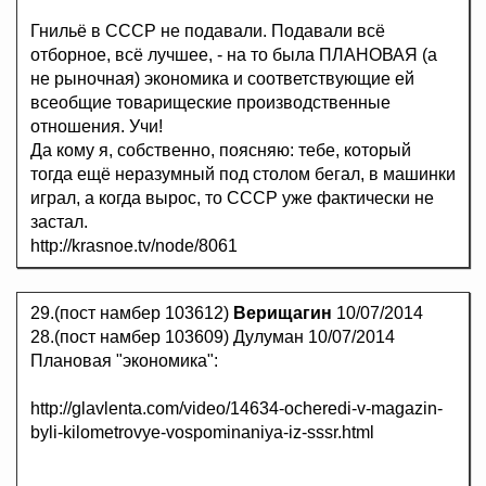
Гнильё в СССР не подавали. Подавали всё
отборное, всё лучшее, - на то была ПЛАНОВАЯ (а
не рыночная) экономика и соответствующие ей
всеобщие товарищеские производственные
отношения. Учи!
Да кому я, собственно, поясняю: тебе, который
тогда ещё неразумный под столом бегал, в машинки
играл, а когда вырос, то СССР уже фактически не
застал.
http://krasnoe.tv/node/8061
29.(пост намбер 103612)
Верищагин
10/07/2014
28.(пост намбер 103609) Дулуман 10/07/2014
Плановая "экономика":
http://glavlenta.com/video/14634-ocheredi-v-magazin-
byli-kilometrovye-vospominaniya-iz-sssr.html