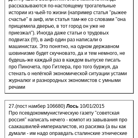
рассказываются по-настоящему трогательные
истории из чьей-то жизни (например статья "рыжее
счастье" в аиф, или статья там-же со словами "она
прищемила дверью, в тот город он уже не
приезжал"). Иногда даже статьи о трудовых
подвигах (!!!), в аиф один раз написали о
машинистах. Это понятно, на одном державном
шовинизме будет скучновато, да и тем немного, не
будешь-же каждый раз в каждом выпуске писать
про Пиночета, про Гитлера, про того буржуя, да
стенать о нелёгкой экономической ситуации устами
журналюг и разнородных экономистов с умными
речами
27.(пост намбер 106680)
Лось
10/01/2015
Про псевдокоммунистическую газету "советская
россия" написать нечего - компот из завывания про
саакашвилей-империалистов, из расизма (а вы как
думали - им надо оправдать сталинские этнические