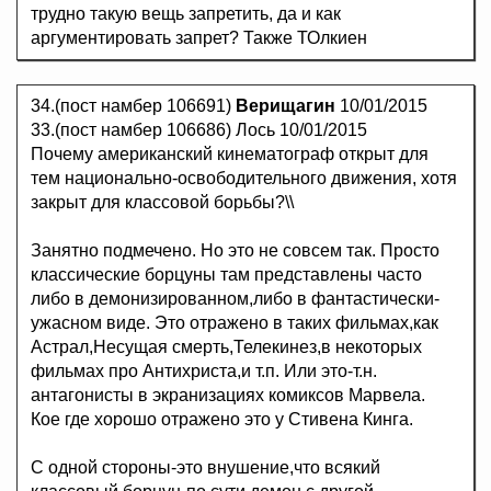
трудно такую вещь запретить, да и как
аргументировать запрет? Также ТОлкиен
34.(пост намбер 106691)
Верищагин
10/01/2015
33.(пост намбер 106686) Лось 10/01/2015
Почему американский кинематограф открыт для
тем национально-освободительного движения, хотя
закрыт для классовой борьбы?\\
Занятно подмечено. Но это не совсем так. Просто
классические борцуны там представлены часто
либо в демонизированном,либо в фантастически-
ужасном виде. Это отражено в таких фильмах,как
Астрал,Несущая смерть,Телекинез,в некоторых
фильмах про Антихриста,и т.п. Или это-т.н.
антагонисты в экранизациях комиксов Марвела.
Кое где хорошо отражено это у Стивена Кинга.
С одной стороны-это внушение,что всякий