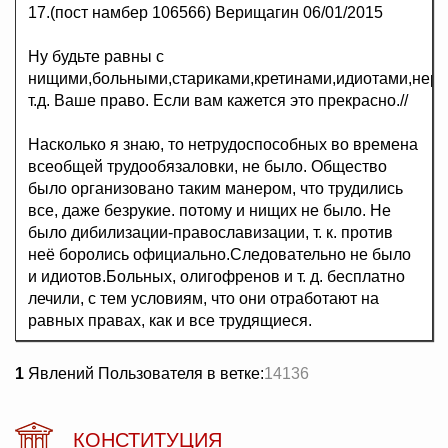
17.(пост намбер 106566) Верищагин 06/01/2015
Ну будьте равны с
нищими,больными,стариками,кретинами,идиотами,нер
т.д. Ваше право. Если вам кажется это прекрасно.//
Насколько я знаю, то нетрудоспособных во времена
всеобщей трудообязаловки, не было. Общество
было организовано таким манером, что трудились
все, даже безрукие. потому и нищих не было. Не
было дибилизации-православизации, т. к. против
неё боролись официально.Следовательно не было
и идиотов.Больных, олигофренов и т. д. бесплатно
лечили, с тем условиям, что они отработают на
равных правах, как и все трудящиеся.
1
Явлений Пользователя в ветке:
14136
КОНСТИТУЦИЯ