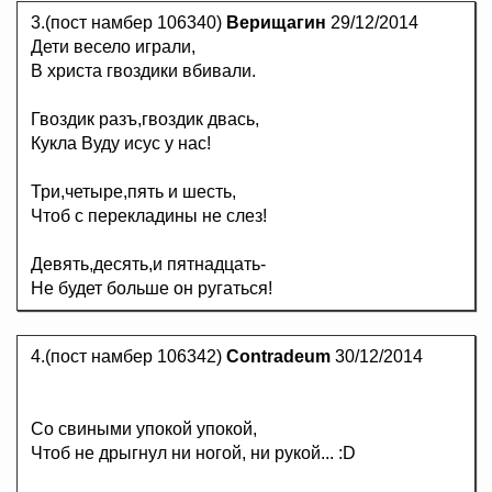
3.(пост намбер 106340)
Верищагин
29/12/2014
Дети весело играли,
В христа гвоздики вбивали.
Гвоздик разъ,гвоздик двась,
Кукла Вуду исус у нас!
Три,четыре,пять и шесть,
Чтоб с перекладины не слез!
Девять,десять,и пятнадцать-
Не будет больше он ругаться!
4.(пост намбер 106342)
Contradeum
30/12/2014
Со свиными упокой упокой,
Чтоб не дрыгнул ни ногой, ни рукой... :D