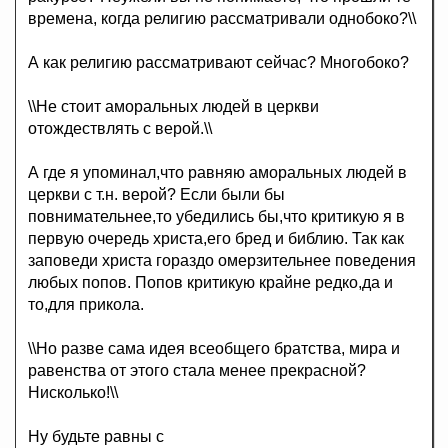
времена, когда религию рассматривали однобоко?\\
А как религию рассматривают сейчас? Многобоко?
\\Не стоит аморальных людей в церкви
отождествлять с верой.\\
А где я упоминал,что равняю аморальных людей в
церкви с т.н. верой? Если были бы
повнимательнее,то убедились бы,что критикую я в
первую очередь христа,его бред и библию. Так как
заповеди христа гораздо омерзительнее поведения
любых попов. Попов критикую крайне редко,да и
то,для прикола.
\\Но разве сама идея всеобщего братства, мира и
равенства от этого стала менее прекрасной?
Нисколько!\\
Ну будьте равны с