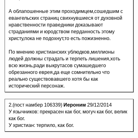
А облапошенные этим проходимцем,сошедшим с
евангельских страниц свихнувшиеся от духовной
нравственности праведники доказывают
страданиями и юродством перданность этому
христу,пока не подохнут,то есть пожизненно.
По мнению христианских ублюдков,миллионы
людей должны страдать и терпеть лишения,хоть
всю жизнь,ради выкрутасов сумашедшего
обрезанного еврея,да еще сомнительно что
реально существовавшего хотя бы как
исторический персонаж.
2.(пост намбер 106339)
Иероним
29/12/2014
У язычников: прекрасен как бог, могуч как бог, велик
как бог.
У христиан: терпило, как бог.