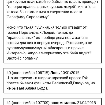
цитируется плач какой-то бабы, что власть проводит
"геноцид православных русских людей", и что "она
хотела-бы помолиться о свержении власти
Серафиму Саровскому"
Ясно, что такая публикация только отвадит от
газеты Нормальных Людей, так как до
"православных" им вообще дела нет, а жители
россии для них в первую очередь Россияне, а не
русские/чуваши/якуты/табасараны и прочие.
Интересно, какую альтернативу эта баба видит?
Застой с попами?
40.(пост намбер 106715)
Лось
10/01/2015
Что интересно - в широкотиражной прессе РФ
прессе бывают фашисты Белковский,Глазунов, но
не бывает Алана Вудса
41.(пост намбер 107709)
вспомнилось
21/04/2015