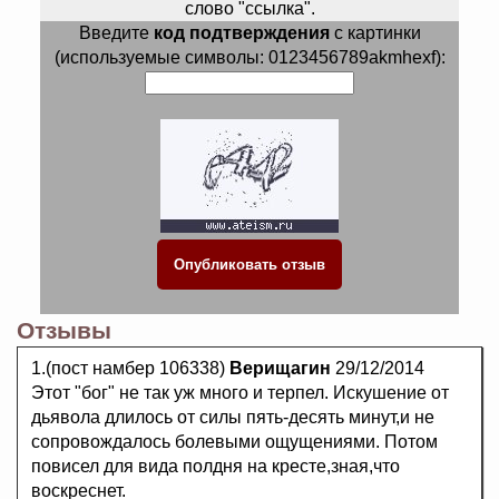
слово "ссылка".
Введите
код подтверждения
с картинки
(используемые символы: 0123456789akmhexf):
Отзывы
1.(пост намбер 106338)
Верищагин
29/12/2014
Этот "бог" не так уж много и терпел. Искушение от
дьявола длилось от силы пять-десять минут,и не
сопровождалось болевыми ощущениями. Потом
повисел для вида полдня на кресте,зная,что
воскреснет.