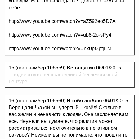
холодом. Все это наблюдаться должно с земли на
небе.
http://www.youtube.com/watch?v=aZ592eo5D7A
http://www.youtube.com/watch?v=ub8-2o-sPy4
http://www.youtube.com/watch?v=Yx0pf3pfjEM
15.(пост намбер 106559)
Верищагин
06/01/2015
...подвергнуто несправедливой бесчеловечной
цензуре...
16.(пост намбер 106560)
Я тебя люблю
06/01/2015
Верещагин! какой вы упёртый... козёл! Сколько в
вас желчи и ненависти к людям. Она заслоняет вам
всё. Неужели вы думаете, что религия может
рассматриваться исключительно в негативном
ракурсе? Неужели вы не понимаете, что прошли те