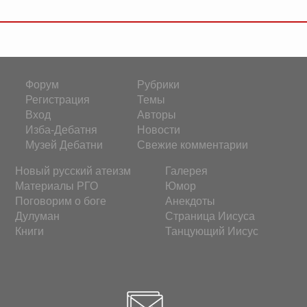
Форум
Рубрики
Регистрация
Темы
Вход
Авторы
Изба-Дебатня
Новости
Музей Дебатни
Свежие комментарии
Новый русский атеизм
Галерея
Материалы РГО
Юмор
Поговорим о боге
Анекдоты
Дулуман
Страница Иисуса
Книги
Танцующий Иисус