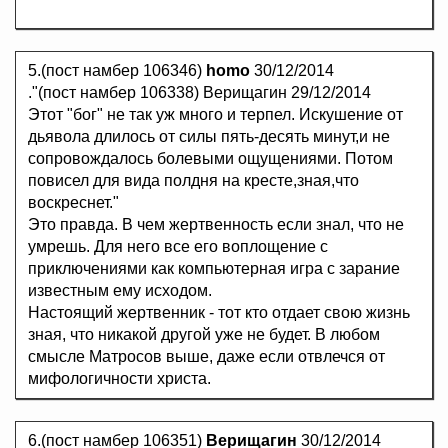
5.(пост намбер 106346)
homo
30/12/2014
."(пост намбер 106338) Верищагин 29/12/2014
Этот "бог" не так уж много и терпел. Искушение от
дьявола длилось от силы пять-десять минут,и не
сопровождалось болевыми ощущениями. Потом
повисел для вида полдня на кресте,зная,что
воскреснет."
Это правда. В чем жертвенность если знал, что не
умрешь. Для него все его воплощение с
приключениями как компьютерная игра с зарание
известным ему исходом.
Настоящий жертвенник - тот кто отдает свою жизнь
зная, что никакой другой уже не будет. В любом
смысле Матросов выше, даже если отвлечся от
мифологичности христа.
6.(пост намбер 106351)
Верищагин
30/12/2014