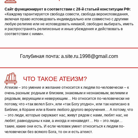
Сайт функционирует в соответствии с 28-й статьей конституции РФ:
«Каждому гарантируется свобода совести, свобода вероисповедания,
включая право исповедовать индивидуально или совместно с другими
любую религию или не исповедовать никакой, свободно выбирать, иметь
и распространять религиозные и иные убеждения и действовать в
соответствии с ними».
Голубиная почта: a.site.ru.1998@gmail.com
ЧТО ТАКОЕ АТЕИЗМ?
Атеизм – это умение и желание относится к людям по-человечески – к
очень разным: родным и близким, знакомым и незнакомым, великим и
рядовым, верующим и неверующим… Но относится по-человечески не
потому, что «так велел Бог», или «так Богу угодно», или так написано в
Библии, в Коране или в Книге любого другого вероучения… А потому, что
– это люди, которые окружают нас, живут рядом с нами, любят нас, не
любят, равнодушны к нам, а иногда и ненавидят… Но – это люди…
такие, какие они есть. И если человек умеет относиться к людям по-
человечески без всякого Бога, то он и есть атеист.