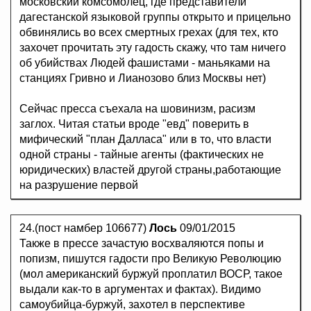
московский комсомолец, где представители
дагестанской языковой группы открыто и прицельно
обвинялись во всех смертных грехах (для тех, кто
захочет прочитать эту гадость скажу, что там ничего
об убийствах Людей фашистами - маньяками на
станциях Гривно и Лианозово близ Москвы нет)
Сейчас пресса съехала на шовинизм, расизм
заглох. Читая статьи вроде "евд" поверить в
мифический "план Далласа" или в то, что власти
одной страны - тайные агенты (фактических не
юридических) властей другой страны,работающие
на разрушение первой
24.(пост намбер 106677)
Лось
09/01/2015
Также в прессе зачастую восхваляются попы и
попизм, пишутся гадости про Великую Революцию
(мол американский буржуй проплатил ВОСР, такое
выдали как-то в аргументах и фактах). Видимо
самоубийца-буржуй, захотел в перспективе