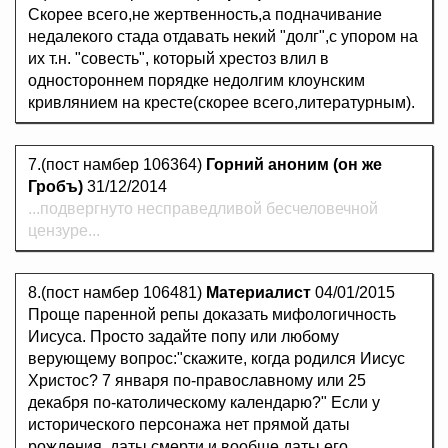
Скорее всего,не жертвенность,а подначивание
недалекого стада отдавать некий "долг",с упором на
их т.н. "совесть", который хрестоз влил в
одностороннем порядке недолгим клоунским
кривлянием на кресте(скорее всего,литературным).
7.(пост намбер 106364)
Горний аноним (он же
Гробъ)
31/12/2014
...подвергнуто несправедливой бесчеловечной
цензуре...
8.(пост намбер 106481)
Материалист
04/01/2015
Проще паренной репы доказать мифологичность
Иисуса. Просто задайте попу или любому
верующему вопрос:"скажите, когда родился Иисус
Христос? 7 января по-православному или 25
декабря по-католическому календарю?" Если у
исторического персонажа нет прямой даты
рождения, даты смерти и вообще даты его