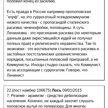
положил конец из засилию.
Есть правда в России например пропоповская
"кпрф", но это суррогатный псевдокоммунизм
низкого качества - с пропагандой сталинского
расизма, чеченофобии, поповщины. А суть
Ленинизма - это пресекание расизма (по некоторым
данным даже окрестившийся иудей не получал
полных прав) и религиозного неравенства. Так-то
зюзюзюки - это воспеватели сталинского расизма и
застойных постсталинских шовинистических
порядков, посыпанные поповский приправой, а не
Коммунисты. Иногда стыдно сказать, что Коммунист,
из-за ассоцииации с суррогатом. Говорю, что
Ленинист
22.(пост намбер 106675)
Лось
09/01/2015
7. Резюме - арамизм - средство дебилизации
населения. Конечно, не каждый захочет слушать
поповское вытьё по телевизору. Для многих