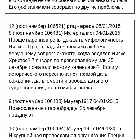
его команде не было ровным счётом никакого дела.
Его (их) занимали совершенно другие проблемы.
12.(пост намбер 106521)
рпц - ересь
05/01/2015
8.(пост намбер 106481) Материалист 04/01/2015
Проще паренной репы доказать мифологичность
Иисуса. Просто задайте попу или любому
верующему вопрос:"скажите, когда родился Иисус
Христос? 7 января по-православному или 25
декабря по-католическому календарю?" Если у
исторического персонажа нет прямой даты
рождения, даты смерти и вообще даты его
существования, то это миф и сказка.
9.(пост намбер 106483) Маузер1917 04/01/2015
Православные старообрядцы 25 декабря
празднуют
10.(пост намбер 106484) Маузер1917 04/01/2015
И крупнейшая православная организация Греции