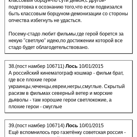
классовый борцун-по сути демон,с другой-
подготовка к осознанию того,что если подвизался
быть классовым борцуном-демонизации со стороны
опчества избегнуть не удасться.
Посему-стадо любит фильмы,где герой борется за
некую "светлую" идею,по достижении которой все
стадо будет облагодетельствовано.
38.(пост намбер 106711)
Лось
10/01/2015
А российский кинематограф кошмар - фильм брат,
где все плохие герои
украинцы,чеченцы,евреи,негры,смуглые. Скрытый
расизм в фильмах северный ветер и морские
дьяволы - там хорошие герои светлокожие, а
плохие герои - смуглые
39.(пост намбер 106714)
Лось
10/01/2015
Ещё вспомнилось про газетёнку советская россия -