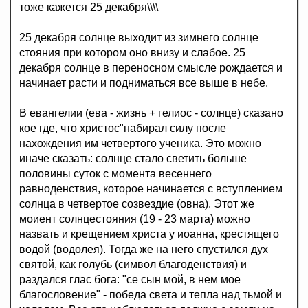
тоже кажется 25 декабря\\\\
25 декабря солнце выходит из зимнего солнце
стояния при котором оно внизу и слабое. 25
декабря солнце в переносном смысле рождается и
начинает расти и подниматься все выше в небе.
В евангелии (ева - жизнь + гелиос - солнце) сказано
кое где, что христос"набирал силу после
нахождения им четвертого ученика. Это можно
иначе сказать: солнце стало светить больше
половины суток с момента весеннего
равноденствия, которое начинается с вступлением
солнца в четвертое созвездие (овна). Этот же
моиент солнцестояния (19 - 23 марта) можно
назвать и крещением христа у иоанна, крестящего
водой (водолея). Тогда же на него спустился дух
святой, как голубь (символ благоденствия) и
раздался глас бога: "се сын мой, в нем мое
благословение" - победа света и тепла над тьмой и