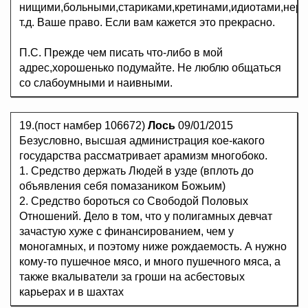
нищими,больными,стариками,кретинами,идиотами,нер
т.д. Ваше право. Если вам кажется это прекрасно.
П.С. Прежде чем писать что-либо в мой
адрес,хорошенько подумайте. Не люблю общаться
со слабоумными и наивными.
19.(пост намбер 106672)
Лось
09/01/2015
Безусловно, высшая администрация кое-какого
государства рассматривает арамизм многобоко.
1. Средство держать Людей в узде (вплоть до
объявления себя помазаником Божьим)
2. Средство бороться со Свободой Половых
Отношений. Дело в том, что у полигамных девчат
зачастую хуже с финансированием, чем у
моногамных, и поэтому ниже рождаемость. А нужно
кому-то пушечное мясо, и много пушечного мяса, а
также вкалыватели за гроши на асбестовых
карьерах и в шахтах