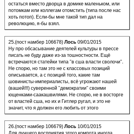
остаться вместо дворца в домике маленьком, или
потомкам или коллегам отомстить (типа после нас
хоть потоп). Если-бы мне такой тип дал на
революцию, я-бы взял.
25.(пост намбер 106678)
Лось
09/01/2015
Ну про обсасывание деятелей культуры в прессе
писать не буду даже из-за тошностности. Ещё
встречаются статейки типа "в сша власти сволочи".
Не спорю, но там это не с классовых позиций
описывается, а с позиций того, какие там
шовинисты-империалисты, всё угрожают нашей
(вашей!!!) суверенной "демократии" своими
ющенками-саакашвилями. Не спорю, не в восторге
от властей сша, но их и Гитлер ругал, и это не
значит, что я должен его любить от этого
26.(пост намбер 106679)
Лось
10/01/2015
Для лучшего восприятия этого компота иногда