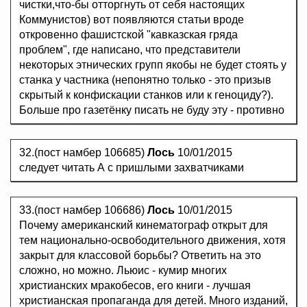
чистки,что-бы отторгнуть от себя настоящих
Коммунистов) вот появляются статьи вроде
откровенно фашистской "кавказская гряда
проблем", где написано, что представители
некоторых этнических групп якобы не будет стоять у
станка у частника (непонятно только - это призыв
скрытый к конфискации станков или к геноциду?).
Больше про газетёнку писать не буду эту - противно
32.(пост намбер 106685)
Лось
10/01/2015
следует читать А с пришлыми захватчиками
33.(пост намбер 106686)
Лось
10/01/2015
Почему американский кинематограф открыт для
тем национально-освободительного движения, хотя
закрыт для классовой борьбы? Ответить на это
сложно, но можно. Льюис - кумир многих
христианских мракобесов, его книги - лучшая
христианская пропаганда для детей. Много изданий,