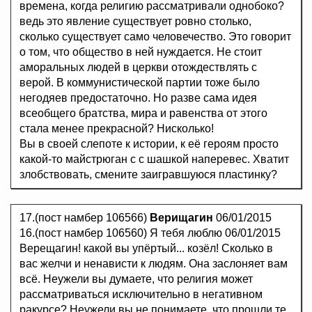
времена, когда религию рассматривали однобоко?
ведь это явление существует ровно столько,
сколько существует само человечество. Это говорит
о том, что общество в ней нуждается. Не стоит
аморальных людей в церкви отождествлять с
верой. В коммунистической партии тоже было
негодяев предостаточно. Но разве сама идея
всеобщего братства, мира и равенства от этого
стала менее прекрасной? Нисколько!
Вы в своей слепоте к истории, к её героям просто
какой-то майстрюган с с шашкой наперевес. Хватит
злобствовать, смените заигравшуюся пластинку?
17.(пост намбер 106566)
Верищагин
06/01/2015
16.(пост намбер 106560) Я тебя люблю 06/01/2015
Верещагин! какой вы упёртый... козёл! Сколько в
вас желчи и ненависти к людям. Она заслоняет вам
всё. Неужели вы думаете, что религия может
рассматриваться исключительно в негативном
ракурсе? Неужели вы не понимаете, что прошли те