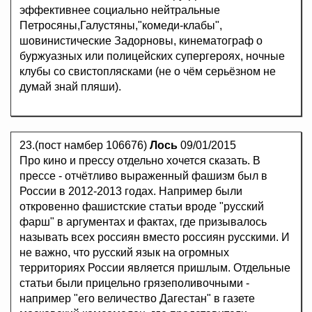
эффективнее социально нейтральные
Петросяны,Галустяны,"комеди-клабы",
шовинистические Задорновы, кинематограф о
буржуазных или полицейских супергероях, ночные
клубы со свистоплясками (не о чём серьёзном не
думай знай пляши).
23.(пост намбер 106676)
Лось
09/01/2015
Про кино и прессу отдельно хочется сказать. В
прессе - отчётливо выраженный фашизм был в
России в 2012-2013 годах. Например были
откровенно фашистские статьи вроде "русский
фарш" в аргументах и фактах, где призывалось
называть всех россиян вместо россиян русскими. И
не важно, что русский язык на огромных
территориях России является пришлым. Отдельные
статьи были прицельно грязеполивочными -
например "его величество Дагестан" в газете