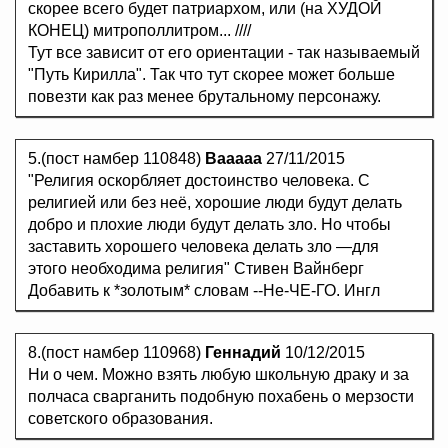
скорее всего будет патриархом, или (на ХУДОЙ
КОНЕЦ) митрополлитром... ////
Тут все зависит от его ориентации - так называемый
"Путь Кирилла". Так что тут скорее может больше
повезти как раз менее брутальному персонажу.
5.(пост намбер 110848)
Вааааа
27/11/2015
"Религия оскорбляет достоинство человека. С
религией или без неё, хорошие люди будут делать
добро и плохие люди будут делать зло. Но чтобы
заставить хорошего человека делать зло —для
этого необходима религия" Стивен Вайнберг
Добавить к *золотым* словам --Не-ЧЕ-ГО. Ингл
8.(пост намбер 110968)
Геннадий
10/12/2015
Ни о чем. Можно взять любую школьную драку и за
полчаса сварганить подобную похабень о мерзости
советского образования.