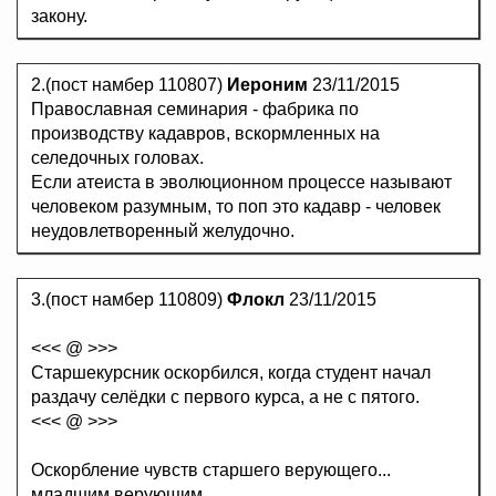
закону.
2.(пост намбер 110807)
Иероним
23/11/2015
Православная семинария - фабрика по
производству кадавров, вскормленных на
селедочных головах.
Если атеиста в эволюционном процессе называют
человеком разумным, то поп это кадавр - человек
неудовлетворенный желудочно.
3.(пост намбер 110809)
Флокл
23/11/2015
<<< @ >>>
Старшекурсник оскорбился, когда студент начал
раздачу селёдки с первого курса, а не с пятого.
<<< @ >>>
Оскорбление чувств старшего верующего...
младшим верующим.