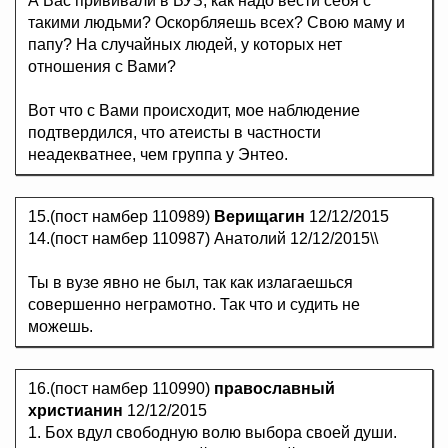
А Вас прививали в ВУЗ, как надо вести себя с
такими людьми? Оскорбляешь всех? Свою маму и
папу? На случайных людей, у которых нет
отношения с Вами?
Вот что с Вами происходит, мое наблюдение
подтвердился, что атеисты в частности
неадекватнее, чем группа у Энтео.
15.(пост намбер 110989)
Верищагин
12/12/2015
14.(пост намбер 110987) Анатолий 12/12/2015\\
Ты в вузе явно не был, так как излагаешься
совершенно неграмотно. Так что и судить не
можешь.
16.(пост намбер 110990)
православный
христианин
12/12/2015
1. Бох вдул свободную волю выбора своей души.