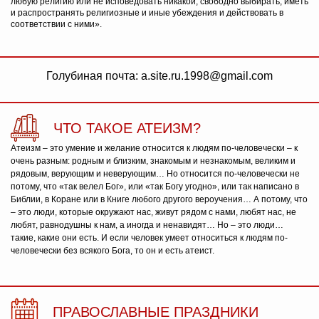
любую религию или не исповедовать никакой, свободно выбирать, иметь
и распространять религиозные и иные убеждения и действовать в
соответствии с ними».
Голубиная почта: a.site.ru.1998@gmail.com
ЧТО ТАКОЕ АТЕИЗМ?
Атеизм – это умение и желание относится к людям по-человечески – к
очень разным: родным и близким, знакомым и незнакомым, великим и
рядовым, верующим и неверующим… Но относится по-человечески не
потому, что «так велел Бог», или «так Богу угодно», или так написано в
Библии, в Коране или в Книге любого другого вероучения… А потому, что
– это люди, которые окружают нас, живут рядом с нами, любят нас, не
любят, равнодушны к нам, а иногда и ненавидят… Но – это люди…
такие, какие они есть. И если человек умеет относиться к людям по-
человечески без всякого Бога, то он и есть атеист.
ПРАВОСЛАВНЫЕ ПРАЗДНИКИ