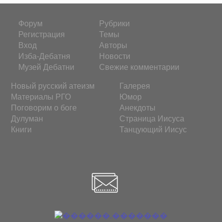
Форум
Рубрики
Регистрация
Темы
Вход
Авторы
Изба-Дебатня
Новости
Музей Дебатни
Свежие комментарии
Новый русский атеизм
Галерея
Материалы РГО
Юмор
Поговорим о боге
Анекдоты
Дулуман
Страница Иисуса
Книги
Танцующий Иисус