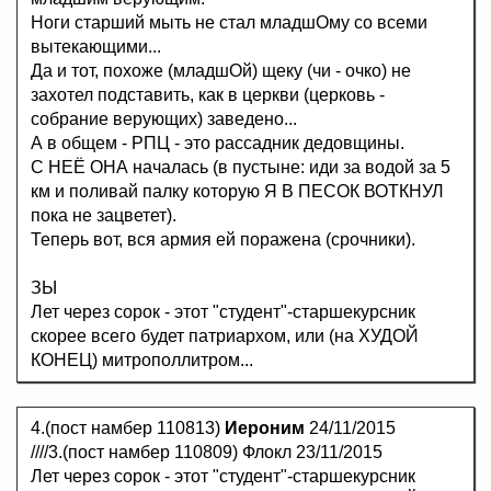
Ноги старший мыть не стал младшОму со всеми
вытекающими...
Да и тот, похоже (младшОй) щеку (чи - очко) не
захотел подставить, как в церкви (церковь -
собрание верующих) заведено...
А в общем - РПЦ - это рассадник дедовщины.
С НЕЁ ОНА началась (в пустыне: иди за водой за 5
км и поливай палку которую Я В ПЕСОК ВОТКНУЛ
пока не зацветет).
Теперь вот, вся армия ей поражена (срочники).
ЗЫ
Лет через сорок - этот "студент"-старшекурсник
скорее всего будет патриархом, или (на ХУДОЙ
КОНЕЦ) митрополлитром...
4.(пост намбер 110813)
Иероним
24/11/2015
////3.(пост намбер 110809) Флокл 23/11/2015
Лет через сорок - этот "студент"-старшекурсник