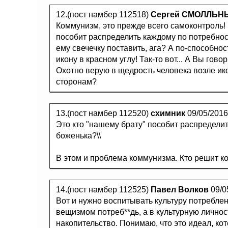
12.(пост намбер 112518)
Сергей СМОЛЛЬН
Коммунизм, это прежде всего самоконтроль! 
пособит распределить каждому по потребно
ему свечечку поставить, ага? А по-способнос
икону в красном углу! Так-то вот... А Вы гов
Охотно верую в щедрость человека возле ико
сторонам?
13.(пост намбер 112520)
схимник
09/05/2016
Это кто "нашему брату" пособит распредели
боженька?\\
В этом и проблема коммунизма. Кто решит к
14.(пост намбер 112525)
Павел Волков
09/0
Вот и нужно воспитывать культуру потребле
вещизмом потреб**дь, а в культурную лично
накопительство. Понимаю, что это идеал, кот