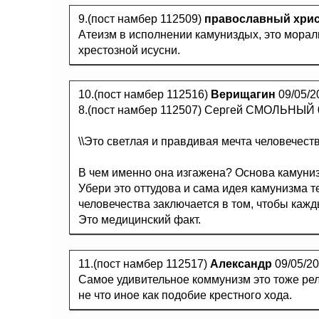
9.(пост намбер 112509)
православный хри
Атеизм в исполнении камуниздых, это морал
хрестозной исусни.
10.(пост намбер 112516)
Верищагин
09/05/2
8.(пост намбер 112507) Сергей СМОЛЬНЫЙ 0
\\Это светлая и правдивая мечта человечест
В чем именно она изгажена? Основа камуниз
Убери это оттудова и сама идея камунизма т
человечества заключается в том, чтобы кажд
Это медицинский факт.
11.(пост намбер 112517)
Александр
09/05/2
Самое удивительное коммунизм это тоже ре
не что иное как подобие крестного хода.