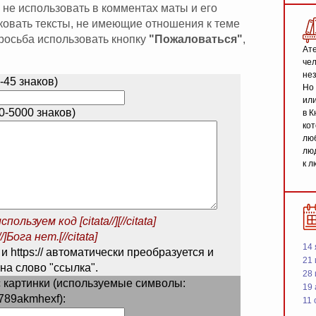
 не использовать в комментах маты и его
иковать тексты, не имеющие отношения к теме
 просьба использовать кнопку
"Пожаловаться"
,
Ате
чел
не
-45 знаков)
Но 
или
-5000 знаков)
в К
кот
люб
люд
к л
спользуем код
[citata//][//citata]
/]Бога нет.[//citata]
14 
 и https:// автоматически преобразуется и
21 
на слово "ссылка".
28
 картинки (используемые символы:
19
789akmhexf):
11 