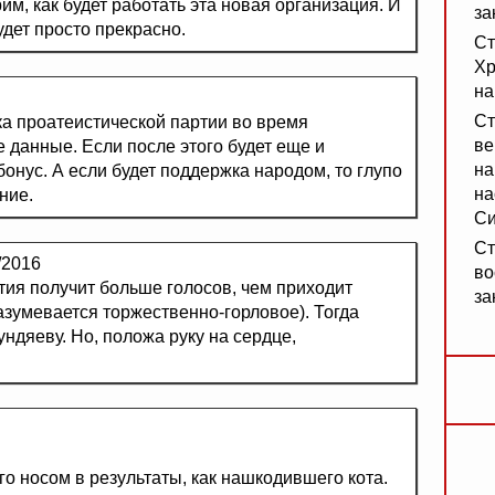
м, как будет работать эта новая организация. И
за
удет просто прекрасно.
Ст
Хр
на
Ст
а проатеистической партии во время
ве
данные. Если после этого будет еще и
на
бонус. А если будет поддержка народом, то глупо
на
ние.
Си
Ст
/2016
во
тия получит больше голосов, чем приходит
за
азумевается торжественно-горловое). Тогда
ундяеву. Но, положа руку на сердце,
го носом в результаты, как нашкодившего кота.