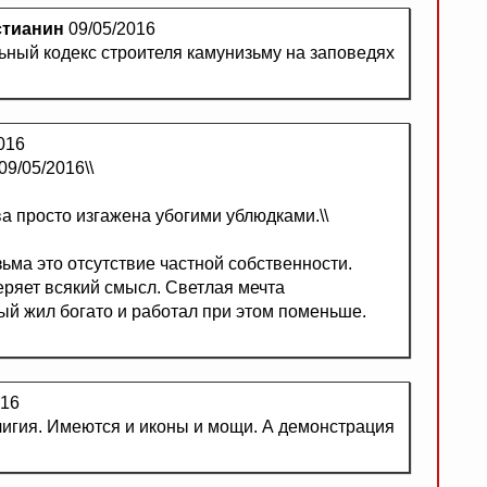
стианин
09/05/2016
ьный кодекс строителя камунизьму на заповедях
016
9/05/2016\\
ва просто изгажена убогими ублюдками.\\
ьма это отсутствие частной собственности.
еряет всякий смысл. Светлая мечта
ый жил богато и работал при этом поменьше.
016
лигия. Имеются и иконы и мощи. А демонстрация