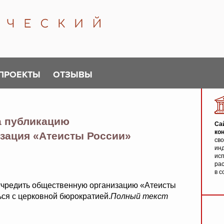
ПРОЕКТЫ
ОТЗЫВЫ
а публикацию
Са
ко
зация «Атеисты России»
св
инд
исп
ра
в с
учредить общественную организацию «Атеисты
ся с церковной бюрократией.
Полный текст