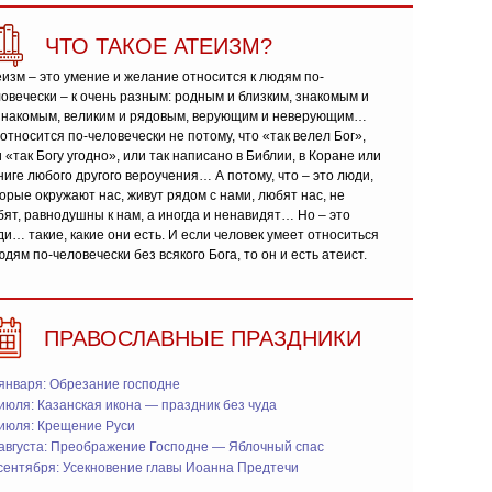
ЧТО ТАКОЕ АТЕИЗМ?
изм – это умение и желание относится к людям по-
овечески – к очень разным: родным и близким, знакомым и
знакомым, великим и рядовым, верующим и неверующим…
относится по-человечески не потому, что «так велел Бог»,
 «так Богу угодно», или так написано в Библии, в Коране или
ниге любого другого вероучения… А потому, что – это люди,
орые окружают нас, живут рядом с нами, любят нас, не
ят, равнодушны к нам, а иногда и ненавидят… Но – это
и… такие, какие они есть. И если человек умеет относиться
юдям по-человечески без всякого Бога, то он и есть атеист.
ПРАВОСЛАВНЫЕ ПРАЗДНИКИ
января: Обрезание господне
июля: Казанская икона — праздник без чуда
 июля: Крещение Руси
 августа: Преображение Господне — Яблочный спас
сентября: Усекновение главы Иоанна Предтечи