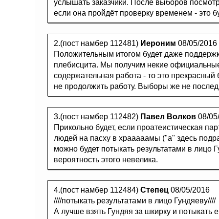
услышать заказчики. После выборов посмотри
если она пройдёт проверку временем - это б
2.(пост намбер 112481)
Иероним
08/05/2016
Положительным итогом будет даже поддержк
плебисцита. Мы получим некие официальные 
содержательная работа - то это прекрасный 
не продолжить работу. Выборы же не послед
3.(пост намбер 112482)
Павел Волков
08/05
Прикольно будет, если проатеистическая пар
людей на пасху в храаааамы ("а" здесь подр
можно будет потыкать результатами в лицо Г
вероятность этого невелика.
4.(пост намбер 112484)
Степец
08/05/2016
////потыкать результатами в лицо Гундяеву////
А лучше взять Гундяя за шкирку и потыкать е