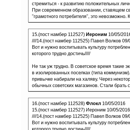
стремиться - к развитию положительных личн
При современном образовании, ставящем св
"грамотного потребителя", это невозможно. 
15.(пост намбер 112527)
Иероним
10/05/201
////14.(пост намбер 112525) Павел Волков 09/
Вот и нужно воспитывать культуру потреблени
которого трудно достичь/////
Не так уж трудно. В советское время такие
в изолированных поселках (типа коммунизм)
привычке набирали на халяву. Через некото
обычных советских магазинов. Стали брать ст
16.(пост намбер 112528)
Флокл
10/05/2016
15.(пост намбер 112527) Иероним 10/05/2016
////14.(пост намбер 112525) Павел Волков 09/
Вот и нужно воспитывать культуру потреблени
которого трудно достичь/////