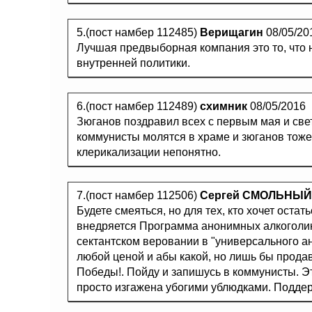
5.(пост намбер 112485)
Верищагин
08/05/20
Лучшая предвыборная компания это то, что н
внутренней политики.
6.(пост намбер 112489)
схимник
08/05/2016
Зюганов поздравил всех с первым мая и св
коммунисты молятся в храме и зюганов тоже
клерикализации непонятно.
7.(пост намбер 112506)
Сергей СМОЛЬНЫЙ
Будете смеяться, но для тех, кто хочет оста
внедряется Программа анонимных алкоголик
сектантском веровании в "универсального ан
любой ценой и абы какой, но лишь бы продав
Победы!. Пойду и запишусь в коммунисты. Э
просто изгажена убогими ублюдками. Поддер