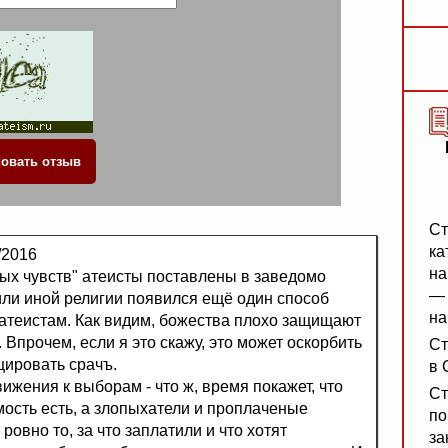
Ст
ка
/2016
на
зных чувств" атеисты поставлены в заведомо
— 
 или иной религии появился ещё один способ
на
атеистам. Как видим, божества плохо защищают
. Впрочем, если я это скажу, это может оскорбить
Ст
цировать срачъ.
в 
ижения к выборам - что ж, время покажет, что
Ст
ость есть, а злопыхатели и проплаченые
по
ровно то, за что заплатили и что хотят
за