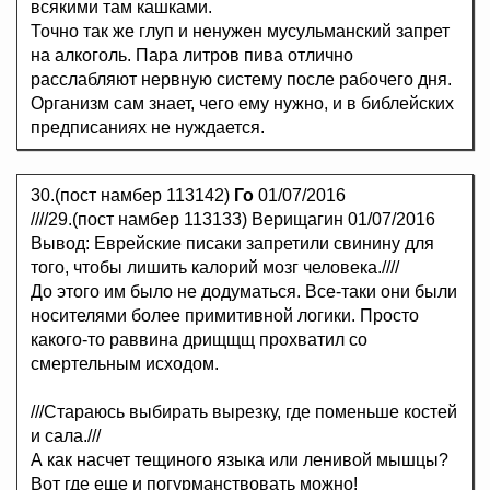
всякими там кашками.
Точно так же глуп и ненужен мусульманский запрет
на алкоголь. Пара литров пива отлично
расслабляют нервную систему после рабочего дня.
Организм сам знает, чего ему нужно, и в библейских
предписаниях не нуждается.
30.(пост намбер 113142)
Го
01/07/2016
////29.(пост намбер 113133) Верищагин 01/07/2016
Вывод: Еврейские писаки запретили свинину для
того, чтобы лишить калорий мозг человека.////
До этого им было не додуматься. Все-таки они были
носителями более примитивной логики. Просто
какого-то раввина дрищщщ прохватил со
смертельным исходом.
///Стараюсь выбирать вырезку, где поменьше костей
и сала.///
А как насчет тещиного языка или ленивой мышцы?
Вот где еще и погурманствовать можно!