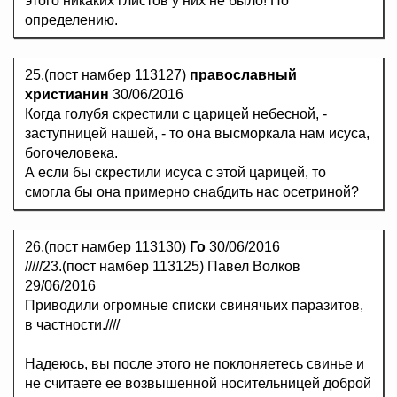
этого никаких глистов у них не было! По
определению.
25.(пост намбер 113127)
православный
христианин
30/06/2016
Когда голубя скрестили с царицей небесной, -
заступницей нашей, - то она высморкала нам исуса,
богочеловека.
А если бы скрестили исуса с этой царицей, то
смогла бы она примерно снабдить нас осетриной?
26.(пост намбер 113130)
Го
30/06/2016
/////23.(пост намбер 113125) Павел Волков
29/06/2016
Приводили огромные списки свинячьих паразитов,
в частности.////
Надеюсь, вы после этого не поклоняетесь свинье и
не считаете ее возвышенной носительницей доброй