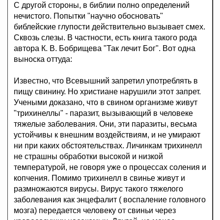
С другой стороны, в библии полно определений
нечистого. Попытки "научно обосновать"
библейские глупости действительно вызывает смех.
Сквозь слезы. В частности, есть книга такого рода
автора К. В. Бобрищева "Так лечит Бог". Вот одна
выноска оттуда:
Известно, что Всевышний запретил употреблять в
пищу свинину. Но христиане нарушили этот запрет.
Учеными доказано, что в свином организме живут
"трихинеллы" - паразит, вызывающий в человеке
тяжелые заболевания. Они, эти паразиты, весьма
устойчивы к внешним воздействиям, и не умирают
ни при каких обстоятельствах. Личинкам трихинелл
не страшны обработки высокой и низкой
температурой, не говоря уже о процессах соления и
копчения. Помимо трихинелл в свинье живут и
размножаются вирусы. Вирус такого тяжелого
заболевания как энцефалит ( воспаление головного
мозга) передается человеку от свиньи через