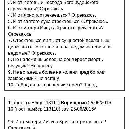
3. И от Иеговы и Господа Бога иудейского
отрекаешься? Отрекаюсь.
4. И от Христа отрекаешься? Отрекаюсь.
5. И от святого духа отрекаешься? Отрекаюсь.
6. И от матери Иисуса Христа отрекаешься?
Отрекаюсь.
7. Отрекаешься ли ты от сущностей вселенных
церковью в тело твое и тела, ведомые тебе и не
ведомые? Отрекаюсь.
8. Не наложишь более на себя крест смерть
несущий? Не нанесу.
9. Не встанешь более на колени пред богами
заморскими? Не встану.
10. Твёрд ли ты в решении своём? Тверд.
11.(пост намбер 113111)
Верищагин
25/06/2016
10.(пост намбер 113110) savl 25/06/2016\\
\\6. И от матери Иисуса Христа отрекаешься?
Отрекаюсь.\\