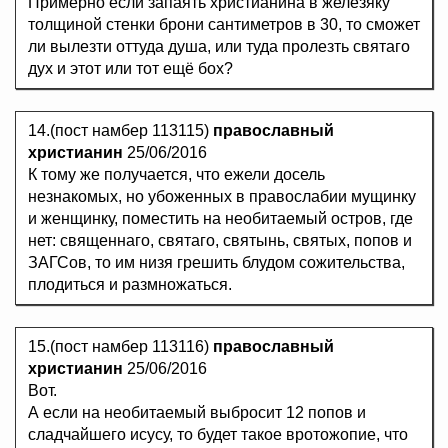
Примерно если запаять христианина в железяку
толщиной стенки брони сантиметров в 30, то сможет
ли вылезти оттуда душа, или туда пролезть святаго
дух и этот или тот ещё бох?
14.(пост намбер 113115)
православный
христианин
25/06/2016
К тому же получается, что ежели досель
незнакомых, но убоженных в правослабии мущинку
и женщинку, поместить на необитаемый остров, где
нет: священнаго, святаго, святынь, святых, попов и
ЗАГСов, то им низя грешить блудом сожительства,
плодиться и размножаться.
15.(пост намбер 113116)
православный
христианин
25/06/2016
Вот.
А если на необитаемый выбросит 12 попов и
сладчайшего исусу, то будет такое вротожопие, что