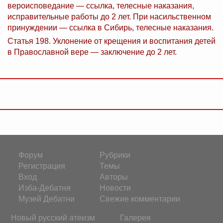
вероисповедание — ссылка, телесные наказания,
исправительные работы до 2 лет. При насильственном
принуждении — ссылка в Сибирь, телесные наказания.
Статья 198. Уклонение от крещения и воспитания детей
в Православной вере — заключение до 2 лет.
Форум
Рубрики
Регистрация
Темы
Вход
Авторы
Изба-Дебатня
Новости
Музей Дебатни
Свежие комментарии
Новый русский атеизм
Галерея