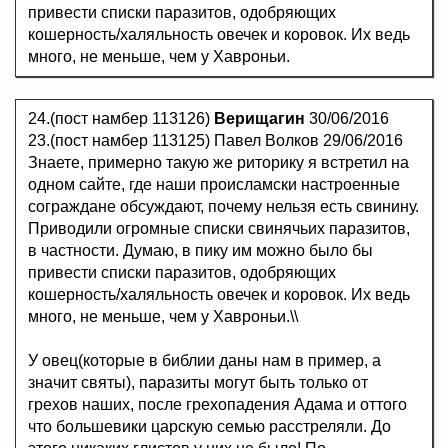
привести списки паразитов, одобряющих
кошерность/халяльность овечек и коровок. Их ведь
много, не меньше, чем у Хавроньи.
24.(пост намбер 113126)
Верищагин
30/06/2016
23.(пост намбер 113125) Павел Волков 29/06/2016
Знаете, примерно такую же риторику я встретил на
одном сайте, где наши происламски настроенные
сограждане обсуждают, почему нельзя есть свинину.
Приводили огромные списки свинячьих паразитов,
в частности. Думаю, в пику им можно было бы
привести списки паразитов, одобряющих
кошерность/халяльность овечек и коровок. Их ведь
много, не меньше, чем у Хавроньи.\\
У овец(которые в библии даны нам в пример, а
значит святы), паразиты могут быть только от
грехов наших, после грехопадения Адама и оттого
что большевики царскую семью расстреляли. До