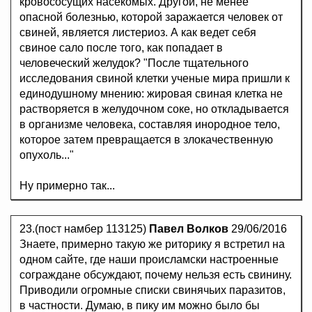
кровососущих насекомых. Другой, не менее
опасной болезнью, которой заражается человек от
свиней, является листериоз. А как ведет себя
свиное сало после того, как попадает в
человеческий желудок? "После тщательного
исследования свиной клетки ученые мира пришли к
единодушному мнению: жировая свиная клетка не
растворяется в желудочном соке, но откладывается
в организме человека, составляя инородное тело,
которое затем превращается в злокачественную
опухоль..."
Ну примерно так...
23.(пост намбер 113125)
Павел Волков
29/06/2016
Знаете, примерно такую же риторику я встретил на
одном сайте, где наши происламски настроенные
сограждане обсуждают, почему нельзя есть свинину.
Приводили огромные списки свинячьих паразитов,
в частности. Думаю, в пику им можно было бы