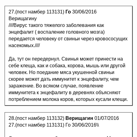
27.(пост намбер 113131)
Го
30/06/2016
Верищагину
////Вирус такого тяжелого заболевания как
энцефалит ( воспаление головного мозга)
передается человеку от свиньи через кровососущих
насекомых.////
Да, тут он передернул. Свинья может принести на
себе клеща, как и собака, корова, мышь или другой
человек. Но поедание мяса укушенной свиньи
скорее может дать иммунитет к энцефалиту, чем
заражение. Во всяком случае, появление
иммунитета к энцефалиту в деревнях объясняют
потреблением молока коров, которых кусали клещи.
28.(пост намбер 113132)
Верищагин
01/07/2016
27.(пост намбер 113131) Го 30/06/2016\\