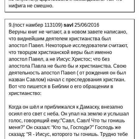
нифига не смешно.
9.(пост намбер 113109)
savl
25/06/2016
Веруны книг не читают, а в новом завете написано,
что виднейшим деятелем христианства был
апостол Павел. Некоторые исследователи считают,
что творцом христианской веры был именно
апостол Павел, а не Иисус Христос; что без
апостола Павла не было бы и христианства. Свою
деятельность апостол Павел ( от рождения он был
назван Савлом) начал с преследования христиан.
Вот что пишется в Библии о его обращении в
христианство:
Когда он шёл и приближался к Дамаску, внезапно
осиял его свет с неба. Он упал на землю и услышал
голос, говорящий ему:”Савл, Савл! Что ты гонишь
меня?” Он сказал: “Кто ты, Господи?” Господь же
сказад: “Я - Иисус, которого ты гонишь. Трудно тебе