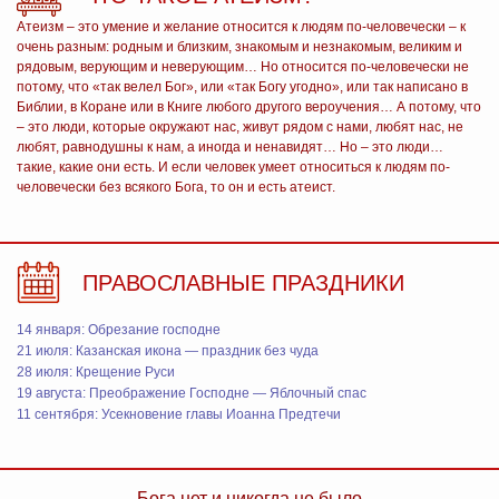
Атеизм – это умение и желание относится к людям по-человечески – к
очень разным: родным и близким, знакомым и незнакомым, великим и
рядовым, верующим и неверующим… Но относится по-человечески не
потому, что «так велел Бог», или «так Богу угодно», или так написано в
Библии, в Коране или в Книге любого другого вероучения… А потому, что
– это люди, которые окружают нас, живут рядом с нами, любят нас, не
любят, равнодушны к нам, а иногда и ненавидят… Но – это люди…
такие, какие они есть. И если человек умеет относиться к людям по-
человечески без всякого Бога, то он и есть атеист.
ПРАВОСЛАВНЫЕ ПРАЗДНИКИ
14 января: Обрезание господне
21 июля: Казанская икона — праздник без чуда
28 июля: Крещение Руси
19 августа: Преображение Господне — Яблочный спас
11 сентября: Усекновение главы Иоанна Предтечи
Бога нет и никогда не было