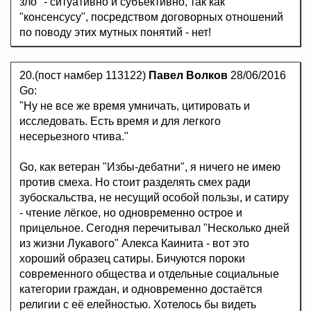
зло" - ситуативно и субъективно, так как
"консенсусу", посредством договорных отношений
по поводу этих мутных понятий - нет!
20.(пост намбер 113122)
Павел Волков
28/06/2016
Go:
"Ну не все же время умничать, цитировать и
исследовать. Есть время и для легкого
несерьезного чтива."
Go, как ветеран "Избы-дебатни", я ничего не имею
против смеха. Но стоит разделять смех ради
зубоскальства, не несущий особой пользы, и сатиру
- чтение лёгкое, но одновременно острое и
прицельное. Сегодня перечитывал "Несколько дней
из жизни Лукавого" Алекса Каинита - вот это
хороший образец сатиры. Бичуются пороки
современного общества и отдельные социальные
категории граждан, и одновременно достаётся
религии с её елейностью. Хотелось бы видеть