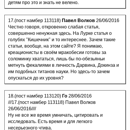
детям про это и знать не велено.
17.(пост намбер 113118)
Павел Волков
26/06/2016
Честно говоря, откровенно слабая статья,
совершенно ненужная здесь. На Лурке статья о
голубях "Кишечник" и то интереснее. Зачем такие
статьи, вообще, на этом сайте? Я понимаю,
креационисты в своём мракобесии готовы за
соломинку хвататься, лишь бы по-обезьяньи
метнуть фекалиями в личность Дарвина, Докинза и
им подобных титанов науки. Но здесь-то зачем
опускаться до их уровня?
18.(пост намбер 113120)
Го
28/06/2016
///17.(пост намбер 113118) Павел Волков
26/06/2016////
Ну не все же время умничать, цитировать и
исследовать. Есть время и для легкого
несерьезного чтива.