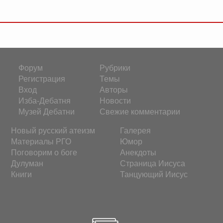
Форум
Рубрики
Регистрация
Темы
Вход
Авторы
Изба-Дебатня
Новости
Музей Дебатни
Свежие комментарии
Новый русский атеизм
Галерея
Материалы РГО
Юмор
Поговорим о боге
Анекдоты
Дулуман
Страница Иисуса
Книги
Танцующий Иисус