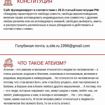
КОНСТИТУЦИЯ
Сайт функционирует в соответствии с 28-й статьей конституции РФ:
«Каждому гарантируется свобода совести, свобода вероисповедания,
включая право исповедовать индивидуально или совместно с другими
любую религию или не исповедовать никакой, свободно выбирать, иметь
и распространять религиозные и иные убеждения и действовать в
соответствии с ними».
Голубиная почта: a.site.ru.1998@gmail.com
ЧТО ТАКОЕ АТЕИЗМ?
Атеизм – это умение и желание относится к людям по-человечески – к
очень разным: родным и близким, знакомым и незнакомым, великим и
рядовым, верующим и неверующим… Но относится по-человечески не
потому, что «так велел Бог», или «так Богу угодно», или так написано в
Библии, в Коране или в Книге любого другого вероучения… А потому, что
– это люди, которые окружают нас, живут рядом с нами, любят нас, не
любят, равнодушны к нам, а иногда и ненавидят… Но – это люди…
такие, какие они есть. И если человек умеет относиться к людям по-
человечески без всякого Бога, то он и есть атеист.