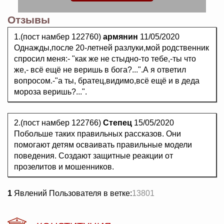
Отзывы
1.(пост намбер 122760)
армянин
11/05/2020
Однажды,после 20-летней разлуки,мой родственник
спросил меня:- "как же не стыдно-то тебе,-ты что
же,- всё ещё не веришь в бога?...".А я ответил
вопросом.-"а ты, братец,видимо,всё ещё и в деда
мороза веришь?...".
2.(пост намбер 122766)
Степец
15/05/2020
Побольше таких правильных рассказов. Они
помогают детям осваивать правильные модели
поведения. Создают защитные реакции от
прозелитов и мошенников.
1
Явлений Пользователя в ветке:
13801