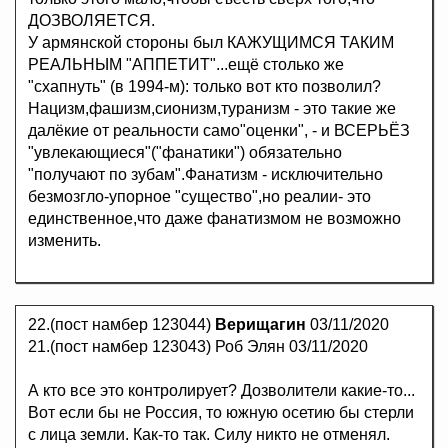
ДОЗВОЛЯЕТСЯ.
У армянской стороны был КАЖУЩИМСЯ ТАКИМ
РЕАЛЬНЫМ "АППЕТИТ"...ещё столько же
"схапнуть" (в 1994-м): только вот кто позволил?
Нацизм,фашизм,сионизм,туранизм - это такие же
далёкие от реальности само"оценки", - и ВСЕРЬЁЗ
"увлекающиеся"("фанатики") обязательно
"получают по зубам".Фанатизм - исключительно
безмозгло-упорное "существо",но реалии- это
единственное,что даже фанатизмом не возможно
изменить.
22.(пост намбер 123044)
Верищагин
03/11/2020
21.(пост намбер 123043) Роб Элян 03/11/2020
А кто все это контролирует? Дозволители какие-то...
Вот если бы не Россия, то южную осетию бы стерли
с лица земли. Как-то так. Силу никто не отменял.