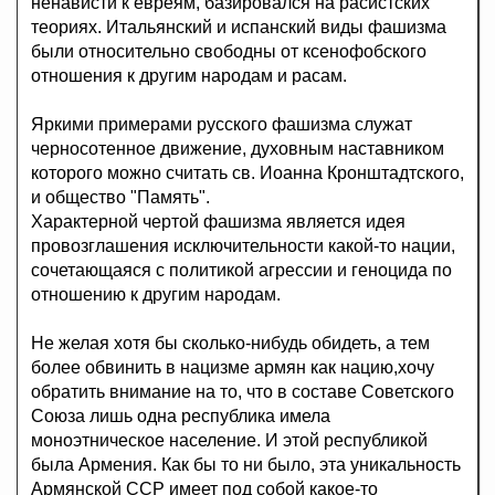
ненависти к евреям, базировался на расистских
теориях. Итальянский и испанский виды фашизма
были относительно свободны от ксенофобского
отношения к другим народам и расам.
Яркими примерами русского фашизма служат
черносотенное движение, духовным наставником
которого можно считать св. Иоанна Кронштадтского,
и общество "Память".
Характерной чертой фашизма является идея
провозглашения исключительности какой-то нации,
сочетающаяся с политикой агрессии и геноцида по
отношению к другим народам.
Не желая хотя бы сколько-нибудь обидеть, а тем
более обвинить в нацизме армян как нацию,хочу
обратить внимание на то, что в составе Советского
Союза лишь одна республика имела
моноэтническое население. И этой республикой
была Армения. Как бы то ни было, эта уникальность
Армянской ССР имеет под собой какое-то