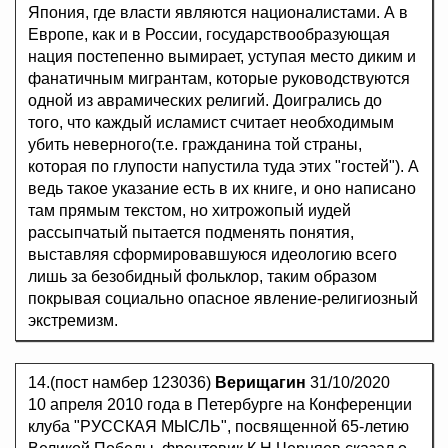
Япония, где власти являются националистами. А в
Европе, как и в России, государствообразующая
нация постепенно вымирает, уступая место диким и
фанатичным мигрантам, которые руководствуются
одной из аврамических религий. Доигрались до
того, что каждый исламист считает необходимым
убить неверного(т.е. гражданина той страны,
которая по глупости напустила туда этих "гостей"). А
ведь такое указание есть в их книге, и оно написано
там прямым текстом, но хитрожопый иудей
рассыпчатый пытается подменять понятия,
выставляя сформировавшуюся идеологию всего
лишь за безобидный фольклор, таким образом
покрывая социально опасное явление-религиозный
экстремизм.
14.(пост намбер 123036)
Верищагин
31/10/2020
10 апреля 2010 года в Петербурге на Конференции
клуба "РУССКАЯ МЫСЛЬ", посвященной 65-летию