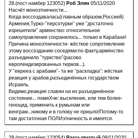
28.(пост намбер 123052)
Роб Элян
05/11/2020
Насчёт моноэтничности...
Когда воссоздавалась(главным образом,Россией)
Армения,Турко-"персотурки" уже "достаточно
изрешетили" армянство: относительное
самоуправление сохранилось... только в Карабахе!
Причина моноэтничности- жёсткое сопротивление
этому воссозданию соседями:по факту,армянство
разъединило "туркство"(расово
европеидизированных тюрков...).
У "еврееа с арабами"- та же "раскладка": жёсткая
реакция у арабов,разъединённых государством
Исраель.
Видимо,реакция славян на их разъединённое
состояние... помяХче: выселение, или тем более-
геноцид, применить к румынам или
венграм...никому и в голову не пришло!Потому-то
там достаточная ПОЛИэтничность и имеется.
29.(пост намбер 123054)
Рассыпчатый
09/11/2020