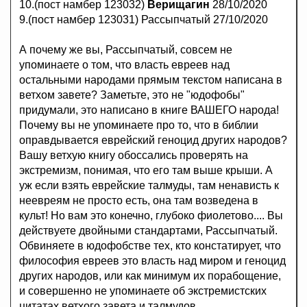
10.(пост намбер 123032)
Верищагин
28/10/2020
9.(пост намбер 123031) Рассыпчатый 27/10/2020
А почему же вы, Рассыпчатый, совсем не
упоминаете о том, что власть евреев над
остальными народами прямым текстом написана в
ветхом завете? Заметьте, это не "юдофобы"
придумали, это написано в книге ВАШЕГО народа!
Почему вы не упоминаете про то, что в библии
оправдывается еврейский геноцид других народов?
Вашу ветхую книгу обоссались проверять на
экстремизм, понимая, что его там выше крыши. А
уж если взять еврейские талмуды, там ненависть к
неевреям не просто есть, она там возведена в
культ! Но вам это конечно, глубоко фиолетово.... Вы
действуете двойными стандартами, Рассыпчатый.
Обвиняете в юдофобстве тех, кто констатирует, что
философия евреев это власть над миром и геноцид
других народов, или как минимум их порабощение,
и совершенно не упоминаете об экстремистских
цитатах ветхого завета и талмудов...