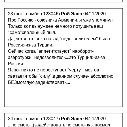
23.(пост намбер 123046)
Роб Элян
04/11/2020
Про Россию,- союзника Армении, я уже упомянул.
Только вот вынужден немного потушить ваш
"само"хвалебный пыл.
Да, четверть века назад "недозволителем" была
Россия:-из-за Турции...
Сейчас,когда "аппетитствуют" наоборот-
азеротурки,"недозволитель...это Турция:-из-за
России...
Ясно- никто не переступает "черту": мозгов
хватает,чтобы "силу",в данном случае- абсолютно
БЕЗмозглую,задействовать...
24.(пост намбер 123047)
Роб Элян
04/11/2020
...не сметь...(задействовать не сметь- как посмел