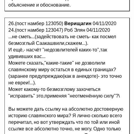
объяснение и обоснование.
26.(пост намбер 123050)
Верищагин
04/11/2020
24.(пост намбер 123047) Роб Элян 04/11/2020
...не сметь...(задействовать не сметь- как посмел
безмозглый Саакашвили,скажем...).
И ещё,- насчёт "недозвлителей каких-то",так
удививших вас...
Можете сказать,"какие-такие" не дозволили
славянскому миру остаться в единых границах?
(заранее предупреждаю(как в анекдоте)- это точно
не евреи!...).
Может какому-то безмозглому захочеться
"исправить" это,применяя "неотменённую силу"?\
Вы можете дать ссылку на абсолютно достоверную
историю славянского мира? Я лично сколько всего
перечитал, но вот утверждать что по той или иной
ссылке все абсолютно точно, не могу. Одно только