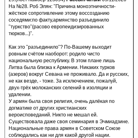
На №28. Роб Элян: "Причина моноэтничности-
жёсткое сопротивление этому воссозданию
соседями:по факту,армянство разъединило
"туркство"(расово европеидизированных
тюрков...)".
Как это "разъединило"? По-Вашему выходит
ровным счётом наоборот: родило чисто
национальную республику. В этом плане лишь
Литва была близка к Армении. Никаких турков
(азеров) вокруг Севана не проживало. Да и русских,
не как везде, - тоже. За исключением, пожалуй,
двух-трёх молоканских селений в изоляции и
удалении.
У армян была своя религия, очень далёкая по
догматике от других христианских
вероисповеданий. Никто не мешал ей.
Существовала даже своя семинария в Эчмиадзине.
Национальные права армян в Советском Союзе
соблюдались как ни для какой другой нации.