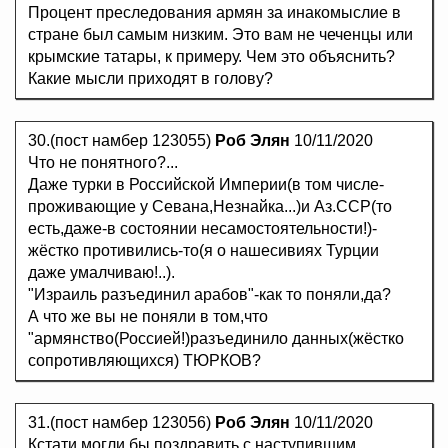
Процент преследования армян за инакомыслие в
стране был самым низким. Это вам не чеченцы или
крымские татары, к примеру. Чем это объяснить?
Какие мысли приходят в голову?
30.(пост намбер 123055)
Роб Элян
10/11/2020
Что не понятного?...
Даже турки в Российской Империи(в том числе-
проживающие у Севана,Незнайка...)и Аз.ССР(то
есть,даже-в состоянии несамостоятельности!)-
жёстко противились-то(я о нашесивиях Турции
даже умалчиваю!..).
"Израиль разъединил арабов"-как то поняли,да?
А что же вы не поняли в том,что
"армянство(Россией!)разъединило данных(жёстко
сопротивляющихся) ТЮРКОВ?
31.(пост намбер 123056)
Роб Элян
10/11/2020
Кстати,могли бы поздравить с наступившим