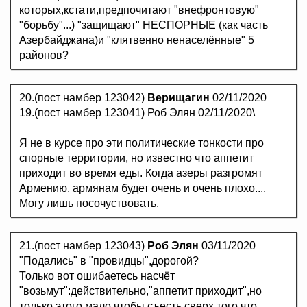
которых,кстати,предпочитают "внефронтовую"
"борьбу"...) "защищают" НЕСПОРНЫЕ (как часть
Азербайджана)и "клятвенно ненаселённые" 5
районов?
20.(пост намбер 123042)
Верищагин
02/11/2020
19.(пост намбер 123041) Роб Элян 02/11/2020\
Я не в курсе про эти политические тонкости про
спорные территории, но известно что аппетит
приходит во время еды. Когда азеры разгромят
Армению, армянам будет очень и очень плохо....
Могу лишь посочуствовать.
21.(пост намбер 123043)
Роб Элян
03/11/2020
"Подались" в "провидцы",дорогой?
Только вот ошибаетесь насчёт
"возьмут":действительно,"аппетит приходит",но
только этого мало,чтобы съесть сверх того,что