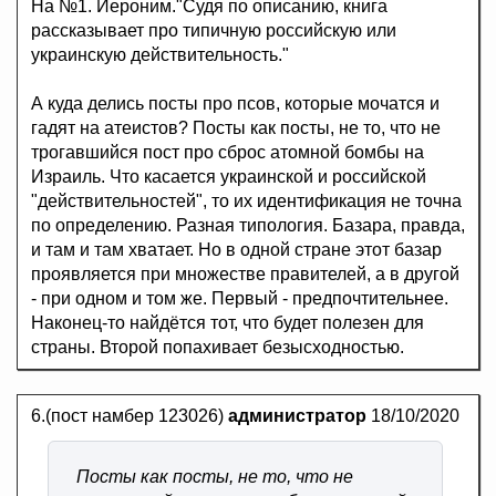
На №1. Иероним."Судя по описанию, книга
рассказывает про типичную российскую или
украинскую действительность."
А куда делись посты про псов, которые мочатся и
гадят на атеистов? Посты как посты, не то, что не
трогавшийся пост про сброс атомной бомбы на
Израиль. Что касается украинской и российской
"действительностей", то их идентификация не точна
по определению. Разная типология. Базара, правда,
и там и там хватает. Но в одной стране этот базар
проявляется при множестве правителей, а в другой
- при одном и том же. Первый - предпочтительнее.
Наконец-то найдётся тот, что будет полезен для
страны. Второй попахивает безысходностью.
6.(пост намбер 123026)
администратор
18/10/2020
Посты как посты, не то, что не