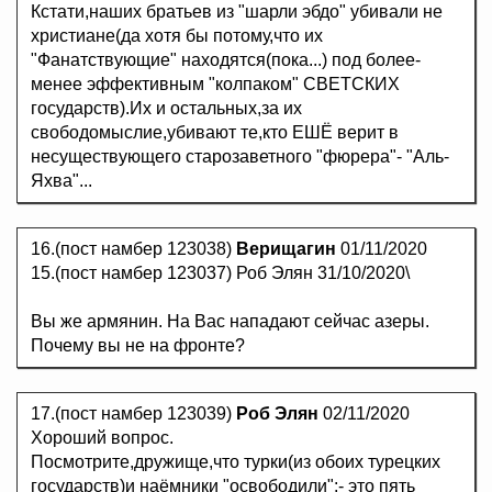
Кстати,наших братьев из "шарли эбдо" убивали не
христиане(да хотя бы потому,что их
"Фанатствующие" находятся(пока...) под более-
менее эффективным "колпаком" СВЕТСКИХ
государств).Их и остальных,за их
свободомыслие,убивают те,кто ЕШЁ верит в
несуществующего старозаветного "фюрера"- "Аль-
Яхва"...
16.(пост намбер 123038)
Верищагин
01/11/2020
15.(пост намбер 123037) Роб Элян 31/10/2020\
Вы же армянин. На Вас нападают сейчас азеры.
Почему вы не на фронте?
17.(пост намбер 123039)
Роб Элян
02/11/2020
Хороший вопрос.
Посмотрите,дружище,что турки(из обоих турецких
государств)и наёмники "освободили":- это пять