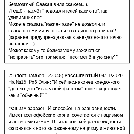
безмозглый Саакашвили,скажем...).
И ещё,- насчёт "недозвлителей каких-то",так
удививших вас...
Можете сказать,"какие-такие" не дозволили
славянскому миру остаться в единых границах?
(заранее предупреждаю(как в анекдоте)- это точно
не евреи!...).
Может какому-то безмозглому захочеться
"исправить" это,применяя "неотменённую силу"?
25.(пост намбер 123048)
Рассыпчатый
04/11/2020
На №15. Роб Элян: "И сейчас,наконец,кое-до-кого
"дошло",что "исламский фашизм" тоже существует,-
как и "обычный"!"
Фашизм заразен. И способен на разновидности.
Имеет ксенофобские корни, сочетается с нацизмом
и антисемитизмом. В гитлеровской разновидности
склонялся к ярко выраженному нацизму и животной