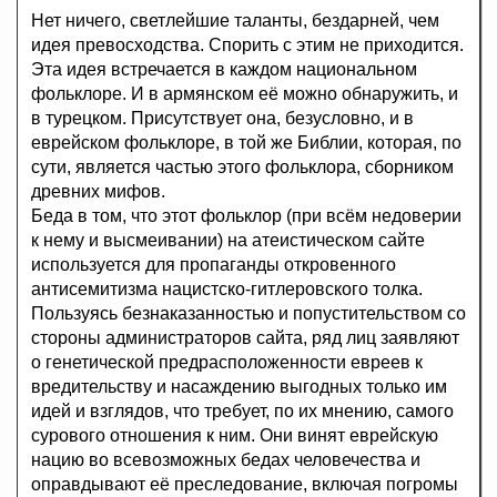
Нет ничего, светлейшие таланты, бездарней, чем
идея превосходства. Спорить с этим не приходится.
Эта идея встречается в каждом национальном
фольклоре. И в армянском её можно обнаружить, и
в турецком. Присутствует она, безусловно, и в
еврейском фольклоре, в той же Библии, которая, по
сути, является частью этого фольклора, сборником
древних мифов.
Беда в том, что этот фольклор (при всём недоверии
к нему и высмеивании) на атеистическом сайте
используется для пропаганды откровенного
антисемитизма нацистско-гитлеровского толка.
Пользуясь безнаказанностью и попустительством со
стороны администраторов сайта, ряд лиц заявляют
о генетической предрасположенности евреев к
вредительству и насаждению выгодных только им
идей и взглядов, что требует, по их мнению, самого
сурового отношения к ним. Они винят еврейскую
нацию во всевозможных бедах человечества и
оправдывают её преследование, включая погромы