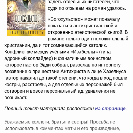
задеть отдельных читателей, что
судя по отзывам на роман удалось.
«Богохульство» может поначалу
показаться антихристианской и
откровенно атеистической книгой. В
романе только один положительный
христианин, да и тот сомневающийся католик.
Конфликт же между учёными «Изабеллы» (типа
адронный коллайдер) и фанатичным воинством,
которое пастор Эдди собрал, разослав по интернету
воззвание о пришествии Антихриста в лице Хазелиуса
,автор накалил до такой степени, что когда в ход пошли
костры, расстрелы, а для отдельных персонажей был
сотворен и вовсе персональный ад, удивления не
возникает.
Полный текст материала расположен
на странице
.
Уважаемые коллеги, братья и сестры! Просьба не
использовать в комментах маты и его производные,