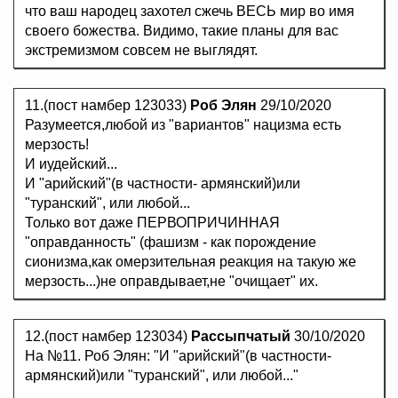
что ваш народец захотел сжечь ВЕСЬ мир во имя
своего божества. Видимо, такие планы для вас
экстремизмом совсем не выглядят.
11.(пост намбер 123033)
Роб Элян
29/10/2020
Разумеется,любой из "вариантов" нацизма есть
мерзость!
И иудейский...
И "арийский"(в частности- армянский)или
"туранский", или любой...
Только вот даже ПЕРВОПРИЧИННАЯ
"оправданность" (фашизм - как порождение
сионизма,как омерзительная реакция на такую же
мерзость...)не оправдывает,не "очищает" их.
12.(пост намбер 123034)
Рассыпчатый
30/10/2020
На №11. Роб Элян: "И "арийский"(в частности-
армянский)или "туранский", или любой..."