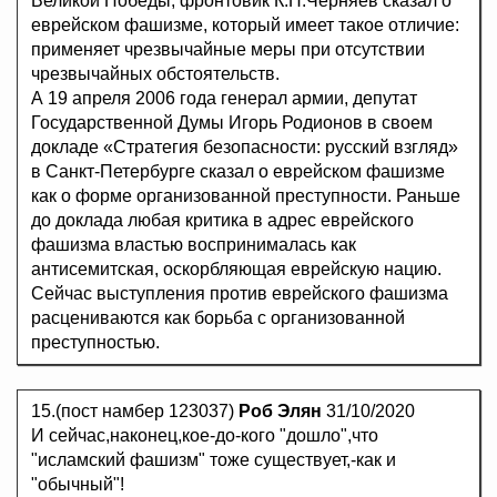
Великой Победы, фронтовик К.Н.Черняев сказал о
еврейском фашизме, который имеет такое отличие:
применяет чрезвычайные меры при отсутствии
чрезвычайных обстоятельств.
А 19 апреля 2006 года генерал армии, депутат
Государственной Думы Игорь Родионов в своем
докладе «Стратегия безопасности: русский взгляд»
в Санкт-Петербурге сказал о еврейском фашизме
как о форме организованной преступности. Раньше
до доклада любая критика в адрес еврейского
фашизма властью воспринималась как
антисемитская, оскорбляющая еврейскую нацию.
Сейчас выступления против еврейского фашизма
расцениваются как борьба с организованной
преступностью.
15.(пост намбер 123037)
Роб Элян
31/10/2020
И сейчас,наконец,кое-до-кого "дошло",что
"исламский фашизм" тоже существует,-как и
"обычный"!