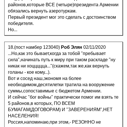
районов,которые ВСЕ (четыре)президента Армении
обязались вернуть азеротуркам.
Первый президент мог это сделать с достоинством
победителя.
Но...
18.(пост намбер 123040)
Роб Элян
02/11/2020
...Но,как это бывает,когда за тобой "пребывает
сила",начинать путь к миру при таком раскладе "ну
никак ни хоццццца..."(скажем,так же,как вернуть
голаны - кое кому...).
Вот и сосед наш,экономя на более
необходимом,десятилетки тратила на вооружение
суммы,сопоставимые с бюджетом Армении.
И сейчас "бог войны" практически помог им взять те
5 районов,в которых, ПО ВСЕМ
БУМАГАМ(ДОГОВОРАМ) И "ЗАВЕРЕНИЯМ",НЕТ
НАСЕЛЕНИЯ!
Россия,напоминаю,при этом,- РЕЗОННО не