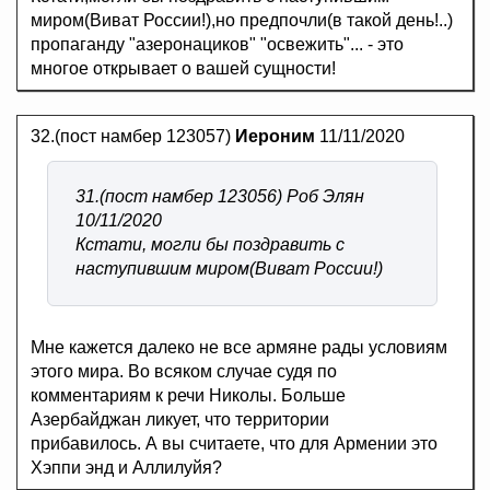
миром(Виват России!),но предпочли(в такой день!..)
пропаганду "азеронациков" "освежить"... - это
многое открывает о вашей сущности!
32.(пост намбер 123057)
Иероним
11/11/2020
31.(пост намбер 123056) Роб Элян
10/11/2020
Кстати, могли бы поздравить с
наступившим миром(Виват России!)
Мне кажется далеко не все армяне рады условиям
этого мира. Во всяком случае судя по
комментариям к речи Николы. Больше
Азербайджан ликует, что территории
прибавилось. А вы считаете, что для Армении это
Хэппи энд и Аллилуйя?