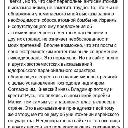
"ветки", но то, что сайт переполнен антисемитскими
высказываниями, не заметить трудно. То, что Вы не
обнаружили упоминаемого мной высказывания о
необходимости сброса атомной бомбы на Израиль
и сопутствующего ему предложения об
ассимиляции евреев с местным населением в
других странах, не означает необоснованности
моих претензий. Вполне возможно, что эти посты с
явно экстремистским контентом были со временем
ликвидированы. Это нормально. Но на сайте полно
и других экстремистских высказываний
юдофобского паранойяльного характера,
обвиняющего евреев в создании мировых религий
с целью установления господства над миром.
Согласно им, Киевский князь Владимир потому и
крестит Русь, что являясь сыном некой еврейки
Малки, тем самым устанавливает власть евреев в
стране. Это высказывание принадлежит всё тому
же автору, мечтающему об уничтожении еврейского
государства. Неоднократно на сайте от того же лица
и других персон, его поддерживающих, сохранялись