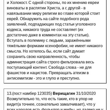
и Холокост. С одной стороны, по их мнению евреи
виноваты в распятии Христа, а с другой - в
навязывании миру религии во главе которой стоит
еврей. Обнаружить на сайте подобного рода
заявлений, подпадающих под статьи уголовного
кодекса, никакого труда не составляет (их
достаточно даже в комментах на эту статью).
Вступать в полемику с людьми, заражёнными
тяжёлыми формами ксенофобии, не имеет никакого
смысла. Но хотелось бы, если сайт думает
сохранить свою направленность, чтобы
администрация сайта строго фильтровала весь
поступающий контент. Свобода слова - не для
фашистов и нацистов. Превращать атеизм в
антисемитизм - это и глупо и преступно.
13.(пост намбер 123035)
Верищагин
31/10/2020
Возмутительно то, что есть такие, кто в упор не
видит(а точнее, сознательно замалчивает), что у
всех народов есть фольклор и мифы, но далеко не у