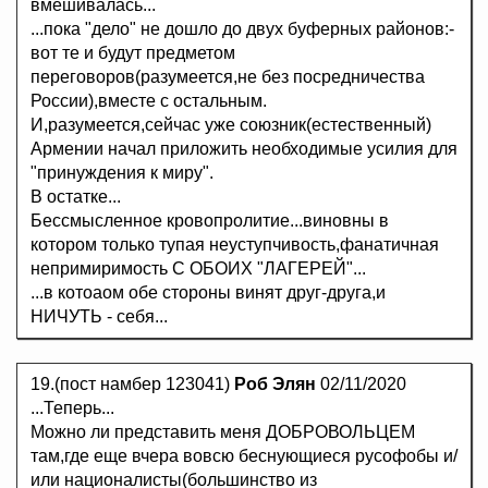
вмешивалась...
...пока "дело" не дошло до двух буферных районов:-
вот те и будут предметом
переговоров(разумеется,не без посредничества
России),вместе с остальным.
И,разумеется,сейчас уже союзник(естественный)
Армении начал приложить необходимые усилия для
"принуждения к миру".
В остатке...
Бессмысленное кровопролитие...виновны в
котором только тупая неуступчивость,фанатичная
непримиримость С ОБОИХ "ЛАГЕРЕЙ"...
...в котоаом обе стороны винят друг-друга,и
НИЧУТЬ - себя...
19.(пост намбер 123041)
Роб Элян
02/11/2020
...Теперь...
Можно ли представить меня ДОБРОВОЛЬЦЕМ
там,где еще вчера вовсю беснующиеся русофобы и/
или националисты(большинство из