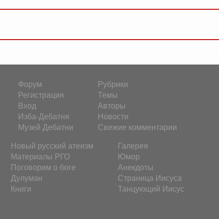
Форум
Рубрики
Регистрация
Темы
Вход
Авторы
Изба-Дебатня
Новости
Музей Дебатни
Свежие комментарии
Новый русский атеизм
Галерея
Материалы РГО
Юмор
Поговорим о боге
Анекдоты
Дулуман
Страница Иисуса
Книги
Танцующий Иисус