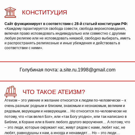
КОНСТИТУЦИЯ
Сайт функционирует в соответствии с 28-й статьей конституции РФ:
«Каждому гарантируется свобода совести, свобода вероисповедания,
включая право исповедовать индивидуально или совместно с другими
любую религию или не исповедовать никакой, свободно выбирать, иметь
и распространять религиозные и иные убеждения и действовать в
соответствии с ними».
Голубиная почта: a.site.ru.1998@gmail.com
ЧТО ТАКОЕ АТЕИЗМ?
Атеизм – это умение и желание относится к людям по-человечески – к
очень разным: родным и близким, знакомым и незнакомым, великим и
рядовым, верующим и неверующим… Но относится по-человечески не
потому, что «так велел Бог», или «так Богу угодно», или так написано в
Библии, в Коране или в Книге любого другого вероучения… А потому, что
– это люди, которые окружают нас, живут рядом с нами, любят нас, не
любят, равнодушны к нам, а иногда и ненавидят… Но – это люди…