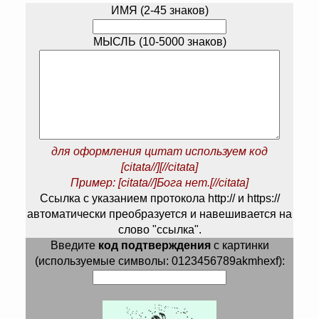
ИМЯ (2-45 знаков)
МЫСЛЬ (10-5000 знаков)
для оформления цитат используем код
[citata//][//citata]
Пример: [citata//]Бога нет.[//citata]
Ссылка с указанием протокола http:// и https://
автоматически преобразуется и навешивается на
слово "ссылка".
Введите
код подтверждения
с картинки
(используемые символы: 0123456789akmhexf):