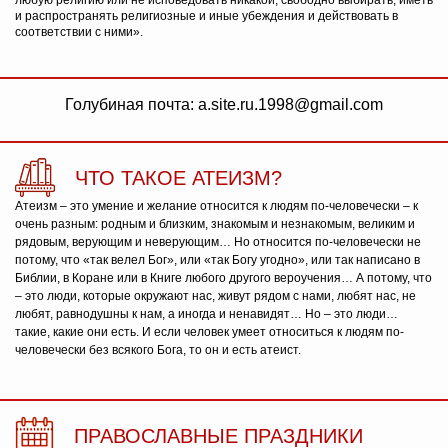
любую религию или не исповедовать никакой, свободно выбирать, иметь
и распространять религиозные и иные убеждения и действовать в
соответствии с ними».
Голубиная почта: a.site.ru.1998@gmail.com
ЧТО ТАКОЕ АТЕИЗМ?
Атеизм – это умение и желание относится к людям по-человечески – к
очень разным: родным и близким, знакомым и незнакомым, великим и
рядовым, верующим и неверующим… Но относится по-человечески не
потому, что «так велел Бог», или «так Богу угодно», или так написано в
Библии, в Коране или в Книге любого другого вероучения… А потому, что
– это люди, которые окружают нас, живут рядом с нами, любят нас, не
любят, равнодушны к нам, а иногда и ненавидят… Но – это люди…
такие, какие они есть. И если человек умеет относиться к людям по-
человечески без всякого Бога, то он и есть атеист.
ПРАВОСЛАВНЫЕ ПРАЗДНИКИ