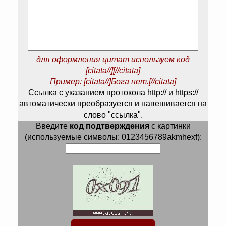
для оформления цитат используем код
[citata//][//citata]
Пример: [citata//]Бога нет.[//citata]
Ссылка с указанием протокола http:// и https://
автоматически преобразуется и навешивается на
слово "ссылка".
Введите
код подтверждения
с картинки
(используемые символы: 0123456789akmhexf):