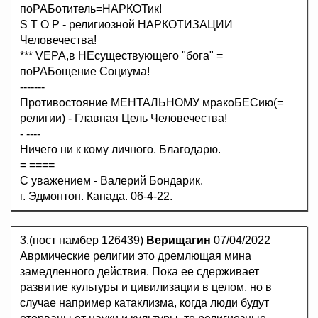
поРАБотитель=НАРКОТик!
S T O P - религиозной НАРКОТИЗАЦИИ
Человечества!
*** VEРА,в НЕсуществующего "бога" =
поРАБощение Социума!
-------
Противостояние МЕНТАЛЬНОМУ мракоБЕСию(=
религии) - Главная Цель Человечества!
- ----
Ничего ни к кому личного. Благодарю.
= ====
С уважением - Валерий Бондарик.
г. Эдмонтон. Канада. 06-4-22.
3.(пост намбер 126439)
Верищагин
07/04/2022
Аврмические религии это дремлющая мина
замедленного действия. Пока ее сдерживает
развитие культуры и цивилизации в целом, но в
случае например катаклизма, когда люди будут