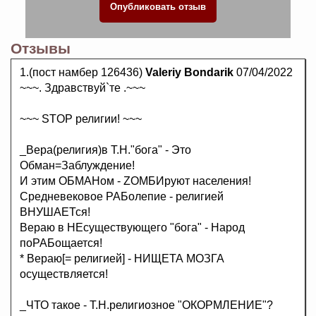
Отзывы
1.(пост намбер 126436)
Valeriy Bondarik
07/04/2022
~~~. Здравствуй`те .~~~
~~~ STOP религии! ~~~
_Вера(религия)в Т.Н."бога" - Это
Обман=Заблуждение!
И этим ОБМАНом - ZОМБИруют населения!
Средневековое РАБолепие - религией
ВНУШАЕТся!
Вераю в НЕсуществующего "бога" - Народ
поРАБощается!
* Вераю[= религией] - НИЩЕТА МОЗГА
осуществляется!
_ЧТО такое - Т.Н.религиозное "ОКОРМЛЕНИЕ"?