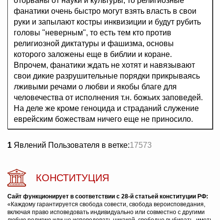
оторваны от науки и культуры, то религиозные
фанатики очень быстро могут взять власть в свои
руки и запылают костры инквизиции и будут рубить
головы "неверным", то есть тем кто против
религиозной диктатуры и фашизма, основы
которого заложены еще в библии и коране.
Впрочем, фанатики ждать не хотят и навязывают
свои дикие разрушительные порядки прикрываясь
лживыми речами о любви и якобы благе для
человечества от исполнения т.н. божьих заповедей.
На деле же кроме геноцида и страданий служение
еврейским божествам ничего еще не приносило.
1
Явлений Пользователя в ветке:
17573
КОНСТИТУЦИЯ
Сайт функционирует в соответствии с 28-й статьей конституции РФ:
«Каждому гарантируется свобода совести, свобода вероисповедания,
включая право исповедовать индивидуально или совместно с другими