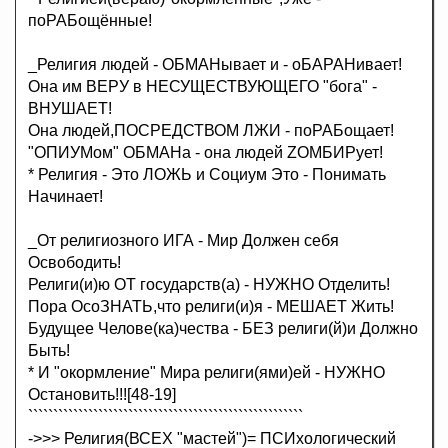
поРАБощённые!
_Религия людей - ОБМАНывает и - оБАРАНивает!
Она им ВЕРУ в НЕСУЩЕСТВУЮЩЕГО "бога" -
ВНУШАЕТ!
Она людей,ПОСРЕДСТВОМ ЛЖИ - поРАБощает!
"ОПИУМом" ОБМАНа - она людей ZОМБИРует!
* Религия - Это ЛОЖЬ и Социум Это - Понимать
Начинает!
_От религиозного ИГА - Мир Должен себя
Освободить!
Религи(и)ю ОТ государств(а) - НУЖНО Отделить!
Пора ОсоЗНАТЬ,что религи(и)я - МЕШАЕТ Жить!
Будущее Челове(ка)чества - БЕЗ религи(й)и Должно
Быть!
* И "окормление" Мира религи(ями)ей - НУЖНО
Остановить!!![48-19]
```````````````````````````````````````````````````````
->>> Религия(ВСЕХ "мастей")= ПСИхологический