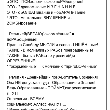
а ЭТО - ПСИхологическое поРАБощение!
ЭТО - Здравомыслие И З Г Н А Н И Е !
ЭТО - оБОЛВАНивание и - оБАРАНивание!
* ЭТО - ментальное ВНУШЕНИЕ и -
ZОМБИрование!
_Религией(ВЕРАЮ)"окормлённые" =
поРАБощённые!
Прав на Свободу МЫСЛИ и слова - LИШЁНнные!
ТАКИЕ - В молчаливых РАБов превращённые!
ТАКИЕ - быть в РАБстве у религи(й)и -
ОБРЕЧЁННЫЕ!
* "окормлённые" = К молчанию "пригоВОРённые"...
_Религия - Древнейший поРАБотитель Сознания!
Она НЕ допускает туда - Образование и Знания!
Ведь Образованные - ПОЙМУТ,как религиозники
ЛГУТ!
От религии - ВСЕМУ
социальному:"Аллесс~КАПУТ"...
* Религией(вераю)"окормлённые",Уже -