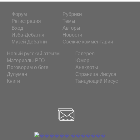
Форум
Рубрики
Регистрация
Темы
Вход
Авторы
Изба-Дебатня
Новости
Музей Дебатни
Свежие комментарии
Новый русский атеизм
Галерея
Материалы РГО
Юмор
Поговорим о боге
Анекдоты
Дулуман
Страница Иисуса
Книги
Танцующий Иисус