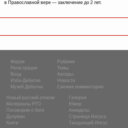
в Православной вере — заключение до 2 лет.
Форум
Рубрики
Регистрация
Темы
Вход
Авторы
Изба-Дебатня
Новости
Музей Дебатни
Свежие комментарии
Новый русский атеизм
Галерея
Материалы РГО
Юмор
Поговорим о боге
Анекдоты
Дулуман
Страница Иисуса
Книги
Танцующий Иисус