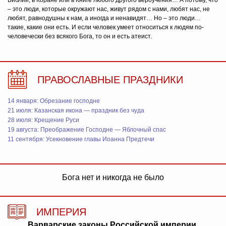
Библии, в Коране или в Книге любого другого вероучения… А потому, что
– это люди, которые окружают нас, живут рядом с нами, любят нас, не
любят, равнодушны к нам, а иногда и ненавидят… Но – это люди…
такие, какие они есть. И если человек умеет относиться к людям по-
человечески без всякого Бога, то он и есть атеист.
ПРАВОСЛАВНЫЕ ПРАЗДНИКИ
14 января: Обрезание господне
21 июля: Казанская икона — праздник без чуда
28 июля: Крещение Руси
19 августа: Преображение Господне — Яблочный спас
11 сентября: Усекновение главы Иоанна Предтечи
Бога нет и никогда не было
ИМПЕРИЯ
Варварские законы Российской империи,