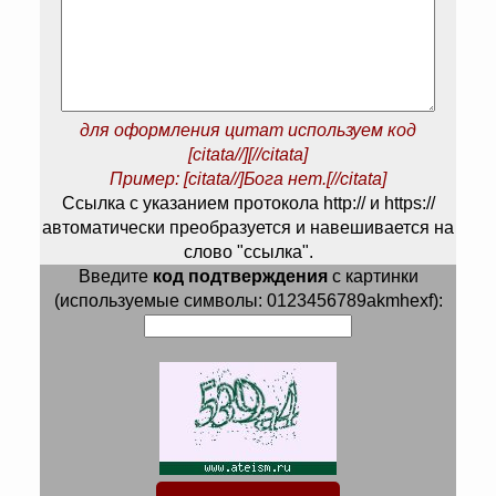
для оформления цитат используем код
[citata//][//citata]
Пример: [citata//]Бога нет.[//citata]
Ссылка с указанием протокола http:// и https://
автоматически преобразуется и навешивается на
слово "ссылка".
Введите
код подтверждения
с картинки
(используемые символы: 0123456789akmhexf):