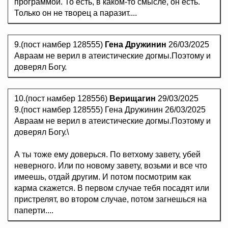
программой. То есть, в каком-то смысле, он есть.
Только он не творец а паразит....
9.(пост намбер 128555)
Гена Дружинин
26/03/2025
Авраам не верил в атеистические догмы.Поэтому и
доверял Богу.
10.(пост намбер 128556)
Верищагин
29/03/2025
9.(пост намбер 128555) Гена Дружинин 26/03/2025
Авраам не верил в атеистические догмы.Поэтому и
доверял Богу.\
А ты тоже ему доверься. По ветхому завету, убей
неверного. Или по новому завету, возьми и все что
имеешь, отдай другим. И потом посмотрим как
карма скажется. В первом случае тебя посадят или
пристрелят, во втором случае, потом загнешься на
паперти....