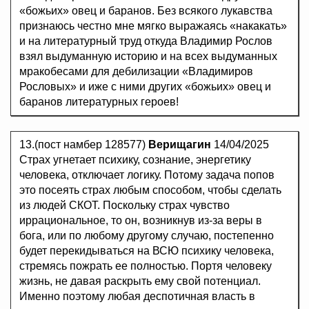
«божьих» овец и баранов. Без всякого лукавства
признаюсь честно мне мягко выражаясь «накакать»
и на литературный труд откуда Владимир Рослов
взял выдуманную историю и на всех выдуманных
мракобесами для дебилизации «Владимиров
Рословых» и иже с ними других «божьих» овец и
баранов литературных героев!
13.(пост намбер 128577)
Верищагин
14/04/2025
Страх угнетает психику, сознание, энергетику
человека, отключает логику. Потому задача попов
это посеять страх любым способом, чтобы сделать
из людей СКОТ. Поскольку страх чувство
иррациональное, то он, возникнув из-за веры в
бога, или по любому другому случаю, постепенно
будет перекидываться на ВСЮ психику человека,
стремясь пожрать ее полностью. Портя человеку
жизнь, не давая раскрыть ему свой потенциал.
Именно поэтому любая деспотичная власть в