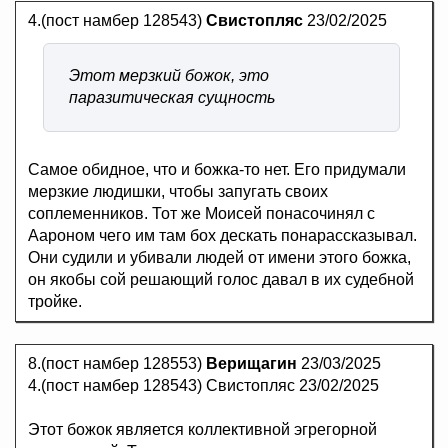
4.(пост намбер 128543)
Свистопляс
23/02/2025
Этот мерзкий божок, это
паразитическая сущность
Самое обидное, что и божка-то нет. Его придумали
мерзкие людишки, чтобы запугать своих
соплеменников. Тот же Моисей понасочинял с
Аароном чего им там бох дескать понарассказывал.
Они судили и убивали людей от имени этого божка,
он якобы сой решающий голос давал в их судебной
тройке.
8.(пост намбер 128553)
Верищагин
23/03/2025
4.(пост намбер 128543) Свистопляс 23/02/2025
Этот божок является коллективной эгрегорной