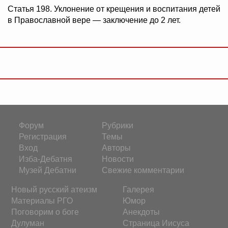
Статья 198. Уклонение от крещения и воспитания детей
в Православной вере — заключение до 2 лет.
Форум
Рубрики
Регистрация
Темы
Вход
Авторы
Изба-Дебатня
Новости
Музей Дебатни
Свежие комментарии
Новый русский атеизм
Галерея
Материалы РГО
Юмор
Поговорим о боге
Анекдоты
Дулуман
Страница Иисуса