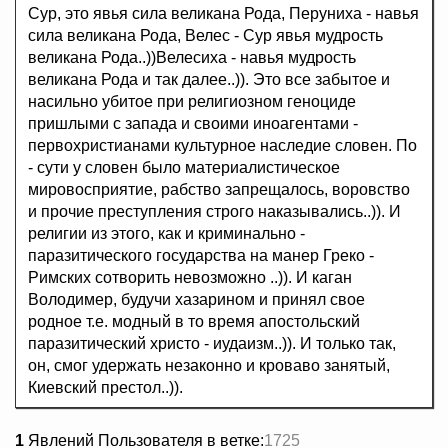
Сур, это явья сила великана Рода, Перуниха - навья
сила великана Рода, Велес - Сур явья мудрость
великана Рода..))Велесиха - навья мудрость
великана Рода и так далее..)). Это все забытое и
насильно убитое при религиозном геноциде
пришлыми с запада и своими иноагентами -
первохристианами культурное наследие словен. По
- сути у словен было материалистическое
мировосприятие, рабство запрещалось, воровство
и прочие преступления строго наказывались..)). И
религии из этого, как и криминально -
паразитического государства на манер Греко -
Римских сотворить невозможно ..)). И каган
Володимер, будучи хазарином и принял свое
родное т.е. модный в то время апостольский
паразитический христо - иудаизм..)). И только так,
он, смог удержать незаконно и кроваво занятый,
Киевский престол..)).
1
Явлений Пользователя в ветке:
1725