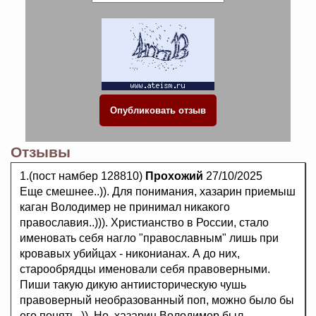
Отзывы
1.(пост намбер 128810)
Прохожий
27/10/2025
Еще смешнее..)). Для понимания, хазарин приемыш
каган Володимер не принимал никакого
православия..))). Христианство в России, стало
именовать себя нагло "православным" лишь при
кровавых убийцах - никонианах. А до них,
старообрядцы именовали себя правоверными.
Пиши такую дикую антиисторическую чушь
правоверный необразованный поп, можно было бы
его понять..)). Но, хазарин Володимер был