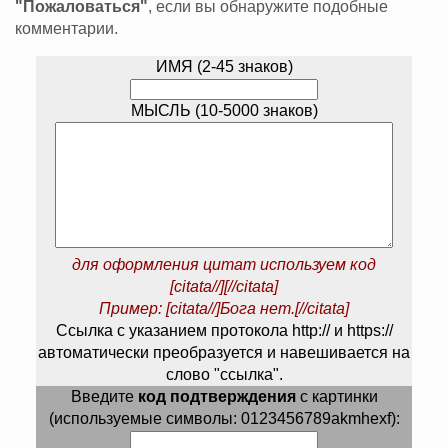
"Пожаловаться"
, если вы обнаружите подобные
комментарии.
ИМЯ (2-45 знаков)
МЫСЛЬ (10-5000 знаков)
для оформления цитат используем код
[citata//][//citata]
Пример: [citata//]Бога нет.[//citata]
Ссылка с указанием протокола http:// и https://
автоматически преобразуется и навешивается на
слово "ссылка".
Введите
код подтверждения
с картинки
(используемые символы: 0123456789akmhexf):