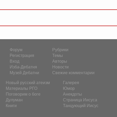
Форум
Рубрики
Регистрация
Темы
Вход
Авторы
Изба-Дебатня
Новости
Музей Дебатни
Свежие комментарии
Новый русский атеизм
Галерея
Материалы РГО
Юмор
Поговорим о боге
Анекдоты
Дулуман
Страница Иисуса
Книги
Танцующий Иисус