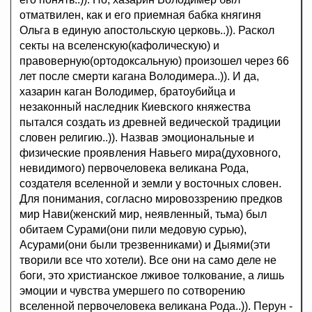
отматвилен, как и его приемная бабка княгиня
Ольга в единую апостольскую церковь..)). Раскол
секты на вселенскую(кафолическую) и
правоверную(ортодоксальную) произошел через 66
лет после смерти кагана Володимера..)). И да,
хазарин каган Володимер, братоубийца и
незаконный наследник Киевского княжества
пытался создать из древней ведической традиции
словен религию..)). Назвав эмоциональные и
физические проявления Навьего мира(духовного,
невидимого) первочеловека великана Рода,
создателя вселенной и земли у восточных словен.
Для понимания, согласно мировоззрению предков
мир Нави(женский мир, неявленный, тьма) был
обитаем Сурами(они пили медовую сурью),
Асурами(они были трезвенниками) и Дыями(эти
творили все что хотели). Все они на само деле не
боги, это христианское лживое толкование, а лишь
эмоции и чувства умершего по сотворению
вселенной первочеловека великана Рода..)). Перун -