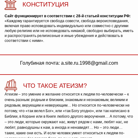
КОНСТИТУЦИЯ
Сайт функционирует в соответствии с 28-й статьей конституции РФ:
«Каждому гарантируется свобода совести, свобода вероисповедания,
включая право исповедовать индивидуально или совместно с другими
любую религию или не исповедовать никакой, свободно выбирать, иметь
и распространять религиозные и иные убеждения и действовать в
соответствии с ними».
Голубиная почта: a.site.ru.1998@gmail.com
ЧТО ТАКОЕ АТЕИЗМ?
Атеизм – это умение и желание относится к людям по-человечески – к
очень разным: родным и близким, знакомым и незнакомым, великим и
рядовым, верующим и неверующим… Но относится по-человечески не
потому, что «так велел Бог», или «так Богу угодно», или так написано в
Библии, в Коране или в Книге любого другого вероучения… А потому, что
– это люди, которые окружают нас, живут рядом с нами, любят нас, не
любят, равнодушны к нам, а иногда и ненавидят… Но – это люди…
такие, какие они есть. И если человек умеет относиться к людям по-