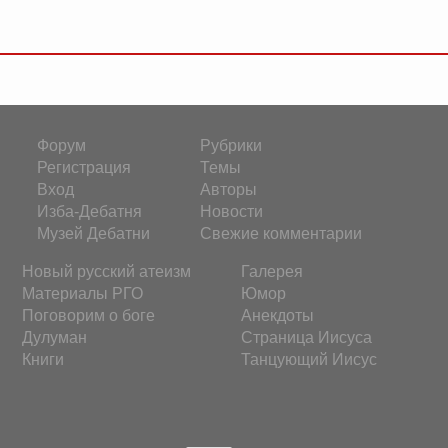
Форум
Рубрики
Регистрация
Темы
Вход
Авторы
Изба-Дебатня
Новости
Музей Дебатни
Свежие комментарии
Новый русский атеизм
Галерея
Материалы РГО
Юмор
Поговорим о боге
Анекдоты
Дулуман
Страница Иисуса
Книги
Танцующий Иисус