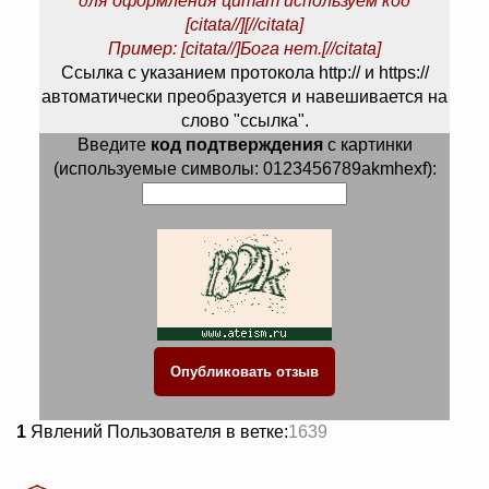
для оформления цитат используем код
[citata//][//citata]
Пример: [citata//]Бога нет.[//citata]
Ссылка с указанием протокола http:// и https://
автоматически преобразуется и навешивается на
слово "ссылка".
Введите
код подтверждения
с картинки
(используемые символы: 0123456789akmhexf):
1
Явлений Пользователя в ветке:
1639