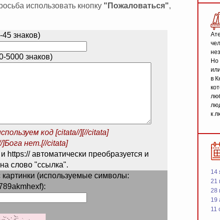
 просьба использовать кнопку
"Пожаловаться"
,
-45 знаков)
Ате
чел
не
-5000 знаков)
Но 
или
в К
кот
люб
люд
к л
спользуем код
[citata//][//citata]
/]Бога нет.[//citata]
 и https:// автоматически преобразуется и
на слово "ссылка".
14 
 картинки (используемые символы:
21 
789akmhexf):
28
19
11 