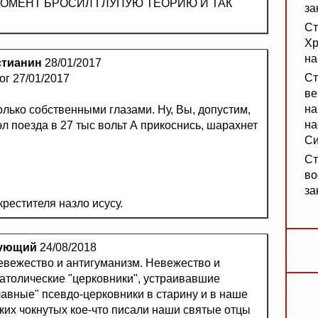
. в МОМЕНТ БРОСИЛ ГЛУПУЮ ТЕОРИЮ И ТАК
за
Ст
Хр
на
стианин
28/01/2017
Ст
ог 27/01/2017
ве
на
только собственными глазами. Ну, Вы, допустим,
на
эл поезда в 27 тыс вольт А прикоснись, шарахнет
Си
Ст
во
за
рестителя назло исусу.
рующий
24/08/2018
невежество и антигуманизм. Невежество и
атолические "церковники", устраивавшие
лавные" псевдо-церковники в старину и в наше
их чокнутых кое-что писали наши святые отцы