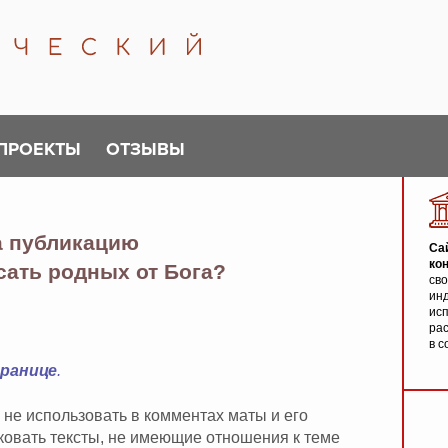
ПРОЕКТЫ
ОТЗЫВЫ
а публикацию
Са
ко
асать родных от Бога?
св
инд
исп
ра
в с
транице
.
 не использовать в комментах маты и его
иковать тексты, не имеющие отношения к теме