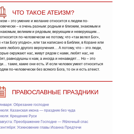
ЧТО ТАКОЕ АТЕИЗМ?
изм – это умение и желание относится к людям по-
овечески – к очень разным: родным и близким, знакомым и
знакомым, великим и рядовым, верующим и неверующим…
относится по-человечески не потому, что «так велел Бог»,
 «так Богу угодно», или так написано в Библии, в Коране или
ниге любого другого вероучения… А потому, что – это люди,
орые окружают нас, живут рядом с нами, любят нас, не
ят, равнодушны к нам, а иногда и ненавидят… Но – это
и… такие, какие они есть. И если человек умеет относиться
юдям по-человечески без всякого Бога, то он и есть атеист.
ПРАВОСЛАВНЫЕ ПРАЗДНИКИ
января: Обрезание господне
июля: Казанская икона — праздник без чуда
 июля: Крещение Руси
 августа: Преображение Господне — Яблочный спас
сентября: Усекновение главы Иоанна Предтечи