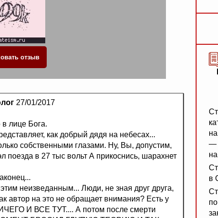
олог
27/01/2017
Ст
ка
 в лице Бога.
на
представляет, как добрый дядя на небесах...
— 
только собственными глазами. Ну, Вы, допустим,
на
эл поезда в 27 тыс вольт А прикоснись, шарахнет
Ст
аконец...
в 
этим неизведанным... Люди, не зная друг друга,
Ст
 как автор на это не обращает внимания? Есть у
по
ИЧЕГО И ВСЕ ТУТ.... А потом после смерти
за