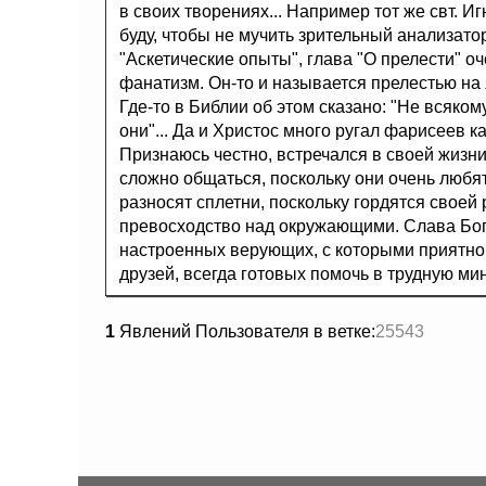
в своих творениях... Например тот же свт. И
буду, чтобы не мучить зрительный анализато
"Аскетические опыты", глава "О прелести" о
фанатизм. Он-то и называется прелестью на 
Где-то в Библии об этом сказано: "Не всякому
они"... Да и Христос много ругал фарисеев ка
Признаюсь честно, встречался в своей жизн
сложно общаться, поскольку они очень любя
разносят сплетни, поскольку гордятся своей
превосходство над окружающими. Слава Бог
настроенных верующих, с которыми приятно 
друзей, всегда готовых помочь в трудную мин
1
Явлений Пользователя в ветке:
25543