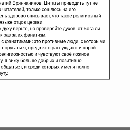
гнатий Брянчанинов. Цитаты приводить тут не
р читателей, только сошлюсь на его
чень здорово описывает, что такое религиозный
языке отцов церкви.
 духу верьте, но проверяйте духов, от Бога ли
к раз за их фанатизм.
и с фанатиками: это противные люди, с которыми
т поругаться, предвзято рассуждают и порой
 религиозностью и чувствуют своё ложное
у, я вижу больше добрых и позитивно
общаться, и среди которых у меня полно
уту.