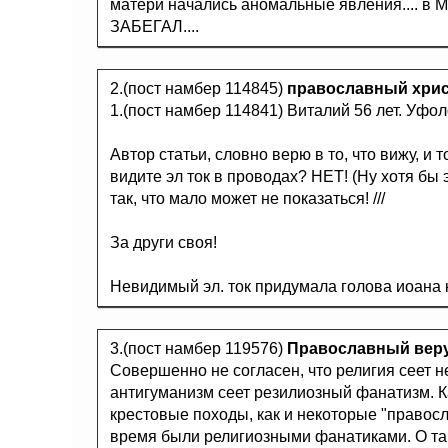
матери начались аномальные явления...
ЗАБЕГАЛ....
2.(пост намбер 114845)
православный хри
1.(пост намбер 114841) Виталий 56 лет. Уфол
Автор статьи, словно верю в то, что вижу, и 
видите эл ток в проводах? НЕТ! (Ну хотя бы 
так, что мало может не показаться! ///
За други своя!
Невидимый эл. ток придумала голова иоана к
3.(пост намбер 119576)
Православный ве
Совершенно не согласен, что религия сеет 
антигуманизм сеет резилиозный фанатизм. К
крестовые походы, как и некоторые "правос
время были религиозными фанатиками. О так