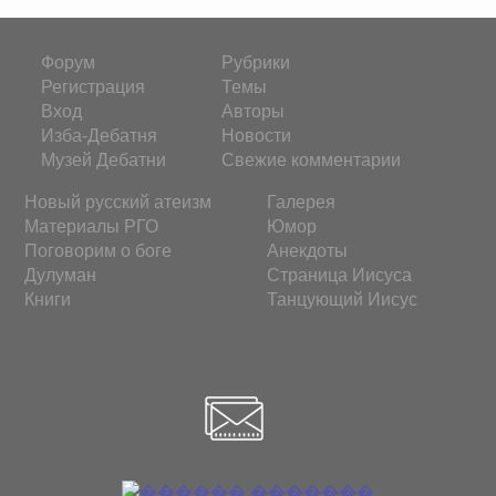
Форум
Рубрики
Регистрация
Темы
Вход
Авторы
Изба-Дебатня
Новости
Музей Дебатни
Свежие комментарии
Новый русский атеизм
Галерея
Материалы РГО
Юмор
Поговорим о боге
Анекдоты
Дулуман
Страница Иисуса
Книги
Танцующий Иисус