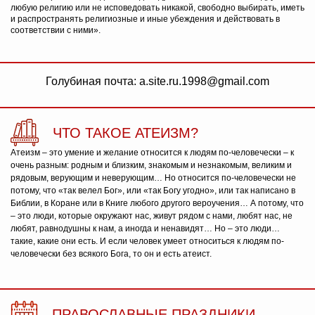
любую религию или не исповедовать никакой, свободно выбирать, иметь
и распространять религиозные и иные убеждения и действовать в
соответствии с ними».
Голубиная почта: a.site.ru.1998@gmail.com
ЧТО ТАКОЕ АТЕИЗМ?
Атеизм – это умение и желание относится к людям по-человечески – к
очень разным: родным и близким, знакомым и незнакомым, великим и
рядовым, верующим и неверующим… Но относится по-человечески не
потому, что «так велел Бог», или «так Богу угодно», или так написано в
Библии, в Коране или в Книге любого другого вероучения… А потому, что
– это люди, которые окружают нас, живут рядом с нами, любят нас, не
любят, равнодушны к нам, а иногда и ненавидят… Но – это люди…
такие, какие они есть. И если человек умеет относиться к людям по-
человечески без всякого Бога, то он и есть атеист.
ПРАВОСЛАВНЫЕ ПРАЗДНИКИ