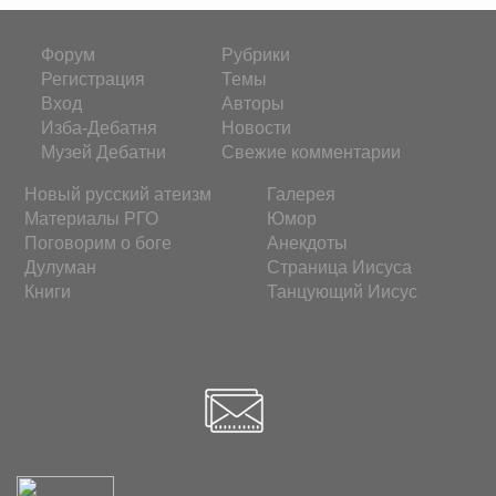
Форум
Рубрики
Регистрация
Темы
Вход
Авторы
Изба-Дебатня
Новости
Музей Дебатни
Свежие комментарии
Новый русский атеизм
Галерея
Материалы РГО
Юмор
Поговорим о боге
Анекдоты
Дулуман
Страница Иисуса
Книги
Танцующий Иисус