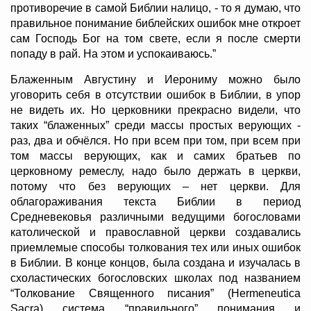
противоречие в самой Библии налицо, - то я думаю, что
правильное понимание библейских ошибок мне откроет
сам Господь Бог на том свете, если я после смерти
попаду в рай. На этом и успокаиваюсь.”
Блаженным Августину и Иерониму можно было
уговорить себя в отсутствии ошибок в Библии, в упор
не видеть их. Но церковники прекрасно видели, что
таких “блаженных” среди массы простых верующих -
раз, два и обчёлся. Но при всем при том, при всем при
том массы верующих, как и самих братьев по
церковному ремеслу, надо было держать в церкви,
потому что без верующих – нет церкви. Для
облагораживания текста Библии в период
Средневековья различными ведущими богословами
католической и православной церкви создавались
приемлемые способы толкования тех или иных ошибок
в Библии. В конце концов, была создана и изучалась в
схоластических богословских школах под названием
“Толкование Священного писания” (Hermeneutica
Sacra) система “правильного” понимания и