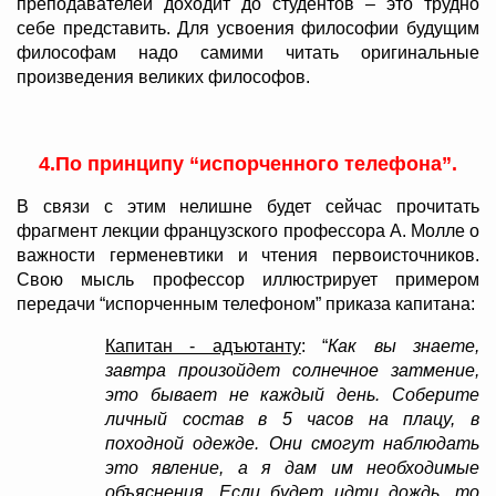
преподавателей доходит до студентов – это трудно
себе представить. Для усвоения философии будущим
философам надо самими читать оригинальные
произведения великих философов.
4.По принципу “испорченного телефона”.
В связи с этим нелишне будет сейчас прочитать
фрагмент лекции французского профессора А. Молле о
важности герменевтики и чтения первоисточников.
Свою мысль профессор иллюстрирует примером
передачи “испорченным телефоном” приказа капитана:
Капитан - адъютанту
: “
Как вы знаете,
завтра произойдет солнечное затмение,
это бывает не каждый день. Соберите
личный состав в 5 часов на плацу, в
походной одежде. Они смогут наблюдать
это явление, а я дам им необходимые
объяснения. Если будет идти дождь, то