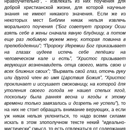
нравоучительно”, - извлекать из них поучения для
доброй христианской жизни, для которой научные
знания не имеют никакого значения. Если же из
некоторых мест Библии никак нельзя извлечь
морального поучения (
“Бог советует пророку Осии
взять себе в жены сначала явную блудницу, а потом
еще раз любимую мужем жену, которая повинна в
прелюбодеянии”; “Пророку Иеремии Бог приказывает
на глазах иудеев испечь себе лепёшки на
человеческом кале и есть”, “Христос призывает
верующих возненавидеть отца своего, мать свою и
всех ближних своих”; “Вырвать свой глаз, отсечь руку
или другой член во имя Царствия Божия”, “Христос
проклинает и иссушает смоковницу, на которой для
утоления своего голода не нашел спелых ягод,
поскольку была ранняя весна и ягоды к этому
времени только завязались и дозреть не успели”
), то
на них не стоит обращать внимание верующих, а если
уж никак нельзя уклониться, то надо всеми силами
искать в этом злополучном тексте некий “идеально-
мистически” смысл, то есть отвлекаться от содержания