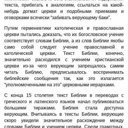
текста, прибегать к аналогиям, ссылаться на какой-
нибудь догмат церкви и подобными приемами и
оговорками всячески “забивать верующему баки”.
Путем герменевтики католическая и православная
церкви пытались доказать, что их богословское учение
соответствует словам Библии, а из слов Библии якобы
само собой следует учение православной и
католической церкви. Текст Библии, конечно,
значительно расходился с учением христианской
церкви из-за чего верующим запрещалось самим
читать Библию, предписывалось воспринимать
библейские сообщения так, как это излагается
“уполномоченными на это” церковными иерархами.
С конца 15 столетия текст Библии в переводах с
греческого и латинского языков начал публиковаться
большими тиражами. Библия стала доступна
верующим. Вчитываясь в тексты Библии, верующие
скоро увидели значительное расхождение между
словами Библии и учением церкви. Среди грамотных,