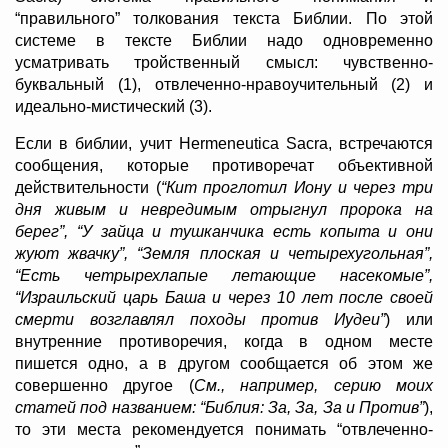
“правильного” толкования текста Библии. По этой
системе в тексте Библии надо одновременно
усматривать тройственный смысл: чувственно-
буквальный (1), отвлеченно-нравоучительный (2) и
идеально-мистический (3).
Если в библии, учит Hermeneutica Sacra, встречаются
сообщения, которые противоречат объективной
действительности (
“Кит проглотил Иону и через три
дня живым и невредимым отрыгнул пророка на
берег”, “У зайца и тушканчика есть копыта и они
жуют жвачку”, “Земля плоская и четырехугольная”,
“Есть четрырехлапые летающие насекомые”,
“Израильский царь Баша и через 10 лет после своей
смерти возглавлял походы против Иудеи”
) или
внутренние противоречия, когда в одном месте
пишется одно, а в другом сообщается об этом же
совершенно другое (
См., например, серию моих
статей под названием: “Библия: За, За, За и Против”
),
то эти места рекомендуется понимать “отвлеченно-