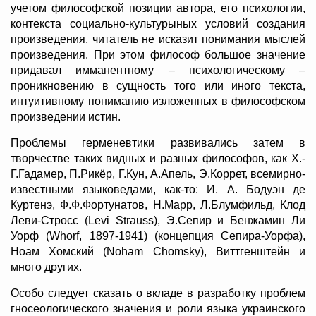
учетом философской позиции автора, его психологии,
контекста социально-культурыных условий создания
произведения, читатель не исказит понимания мыслей
произведения. При этом философ большое значение
придавал имманентному – психологическому –
проникновению в сущность того или иного текста,
интуитивному пониманию изложенных в философском
произведении истин.
Проблемы герменевтики развивались затем в
творчестве таких видных и разных философов, как Х.-
Г.Гадамер, П.Рикёр, Г.Кун, А.Апель, Э.Коррет, всемирно-
известными языковедами, как-то: И. А. Бодуэн де
Куртенэ, Ф.Ф.Фортунатов, Н.Марр, Л.Блумфильд,
Клод
Леви-Стросс (Levi Strauss), Э.Сепир и Бенжамин Ли
Уорф (Whorf, 1897-1941) (концепция Сепира-Уорфа),
Ноам Хомский (Noham Chomsky), Виттгенштейн и
много других.
Особо следует сказать о вкладе в разработку проблем
гносеологического значения и роли языка украинского