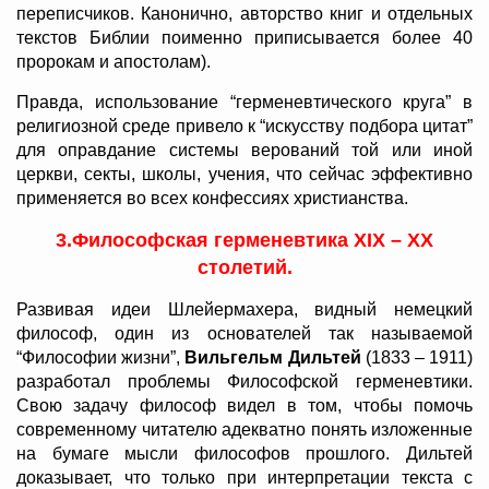
переписчиков. Канонично, авторство книг и отдельных
текстов Библии поименно приписывается более 40
пророкам и апостолам).
Правда, использование “герменевтического круга” в
религиозной среде привело к “искусству подбора цитат”
для оправдание системы верований той или иной
церкви, секты, школы, учения, что сейчас эффективно
применяется во всех конфессиях христианства.
3.Философская герменевтика XIX – XX
столетий.
Развивая идеи Шлейермахера, видный немецкий
философ, один из основателей так называемой
“Философии жизни”,
Вильгельм Дильтей
(1833 – 1911)
разработал проблемы Философской герменевтики.
Свою задачу философ видел в том, чтобы помочь
современному читателю адекватно понять изложенные
на бумаге мысли философов прошлого. Дильтей
доказывает, что только при интерпретации текста с