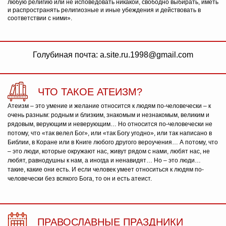
любую религию или не исповедовать никакой, свободно выбирать, иметь
и распространять религиозные и иные убеждения и действовать в
соответствии с ними».
Голубиная почта: a.site.ru.1998@gmail.com
ЧТО ТАКОЕ АТЕИЗМ?
Атеизм – это умение и желание относится к людям по-человечески – к
очень разным: родным и близким, знакомым и незнакомым, великим и
рядовым, верующим и неверующим… Но относится по-человечески не
потому, что «так велел Бог», или «так Богу угодно», или так написано в
Библии, в Коране или в Книге любого другого вероучения… А потому, что
– это люди, которые окружают нас, живут рядом с нами, любят нас, не
любят, равнодушны к нам, а иногда и ненавидят… Но – это люди…
такие, какие они есть. И если человек умеет относиться к людям по-
человечески без всякого Бога, то он и есть атеист.
ПРАВОСЛАВНЫЕ ПРАЗДНИКИ