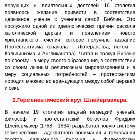
верующих и влиятельных деятелей 16 столетия
появилось желание привести в соответствие
церковное учение с учением самой Библии. Это
послужило одной из идеологических причин раскола
католической церкви и появлением нового
христианского течения, которое получило название
Протестантизма (сначала - Лютеранства, потом –
Кальвинизма и Англиканства). Читая и толкуя Библию
по-своему, - в меру своего образования, в соответствии
со своим личным религиозным мировоззрением и в
меру социальных потребностей – протестантизм
породил множество враждующих между собой церквей
и сект.
2.Герменевтический круг Шлейермахера.
В начале 19 столетия видный немецкий ученый,
философ и протестантский богослов Фридрих
Шлейермахер (1768 – 1834) разработал новую систему
герменевтики – адекватного понимания и толкования
текстов священного писания и философских