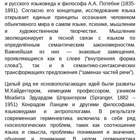
и русского языковеда и философа А.А. Потебни (1835-
1891). Согласно его концепции, исследование языка
открывает единые принципы осознания человеком
объективного мира в самом языке, психике, мышлении
и художественном творчестве. Мышление
эволюционирует в тесной связи с языком по
определённым семантическим закономерностям.
Важнейшая из них — знаковые замещения,
проявляющиеся как в слове (“внутренняя форма
слова”), так и в семантико-синтаксических
трансформациях предложения (“заменах частей речи”).
Целый ряд ее основополагающих идей были развиты
М.Хайдеггером, немецким профессором, узником
Моабита Эдуардом Шпрангером (Spranger, 1882 –
1951) Конрадом Ланцем и другими философами,
языковедами и антропологами. В результате
современная герменевтика включила в себя ряд
гносеологических проблем, таких как соотношение
языка и смысла, проблемы понимания и значения,
общение и понимание. В целом, герменевтика